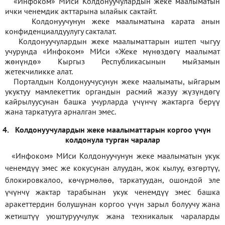
«Инфоком» МИси Колдонуучулардын жеке маалыматын
ички ченемдик акттарына ылайык сактайт.
Колдонуучунун жеке маалыматына карата анын
конфиденциалдуулугу сакталат.
Колдонуучулардын жеке маалыматтарын иштеп чыгуу
учурунда «Инфоком» МИси
«
Жеке мүнөздөгү маалымат
жөнүндө» Кыргыз Республикасынын мыйзамын
жетекчиликке алат.
Порталдын Колдонуучусунун жеке маалыматы, ыйгарым
укуктуу мамлекеттик органдын расмий жазуу жүзүндөгү
кайрылуусунан башка учурларда үчүнчү жактарга берүү
жана таркатууга арналган эмес.
4.
Колдонуучулардын жеке маалыматтарын коргоо үчүн
колдонула турган чаралар
«Инфоком» МИси Колдонуучунун жеке маалыматын укук
ченемдүү эмес же кокусунан алуудан, жок кылуу, өзгөртүү,
блокировкалоо, көчүрмөлөө, таркатуудан, ошондой эле
үчүнчү жактар тарабынан укук ченемдүү эмес башка
аракеттердин болушунан коргоо үчүн зарыл болуучу жана
жетиштүү уюштуруучулук жана техникалык чараларды