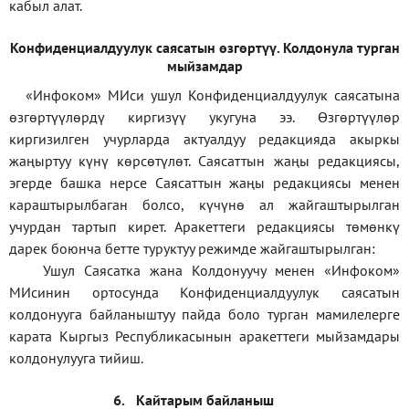
кабыл алат.
Конфиденциал
дуулук саясатын өзгөртүү
.
Колдонула турган
мыйзамдар
«Инфоком»
МИси ушул Конфиденциалдуулук саясатына
өзгөртүүлөрдү киргизүү укугуна ээ. Өзгөртүүлөр
киргизилген учурларда актуалдуу редакцияда акыркы
жаңыртуу күнү көрсөтүлөт. Саясаттын жаңы редакциясы,
эгерде башка нерсе Саясаттын жаңы редакциясы менен
караштырылбаган болсо, күчүнө ал жайгаштырылган
учурдан тартып кирет. Аракеттеги редакциясы төмөнкү
дарек боюнча бетте туруктуу режимде жайгаштырылган:
Ушул Саясатка жана Колдонуучу менен «Инфоком»
МИсинин ортосунда Конфиденциалдуулук саясатын
колдонууга байланыштуу пайда боло турган мамилелерге
карата Кыргыз Республикасынын аракеттеги мыйзамдары
колдонулууга тийиш.
6.
Кайтарым байланыш