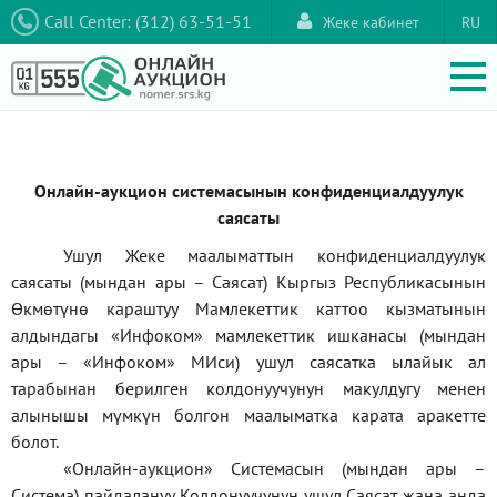
Call Center: (312) 63-51-51
Жеке кабинет
RU
Онлайн-аукцион системасынын конфиденциалдуулук
саясаты
Ушул Жеке маалыматтын конфиденциалдуулук
саясаты (мындан ары – Саясат) Кыргыз Республикасынын
Өкмөтүнө караштуу Мамлекеттик каттоо кызматынын
алдындагы
«Инфоком»
мамлекеттик ишканасы (мындан
ары –
«Инфоком»
МИси) ушул саясатка ылайык ал
тарабынан берилген колдонуучунун макулдугу менен
алынышы мүмкүн болгон маалыматка карата аракетте
болот.
«Онлайн-аукцион» Системасын (мындан ары –
Система) пайдалануу Колдонуучунун ушул Саясат жана анда