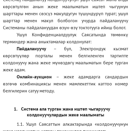
көрсөтүлгөн анын жеке маалыматын иштеп чыгуунун
шарттары менен сөзсүз макулдугун түшүндүрүп турат; ушул
шарттар менен макул болбогон учурда пайдалануучу
Системаны пайдалануудан өзүн-өзү токтотууга ийиш болот.
Ушул Конфиденциалдуулук Саясатында төмөнкү
терминдер жана аныктамалар колдонулат:
П
айдалануучу
– бул
, Электрондук кызмат
көрсөтүүлөр порталы менен белгиленген тартипте
колдонуучу жана жеке мүнөздөгү маалыматын бере турган
жеке адам
.
Онлайн-аукцион
–
жеке адамдарга сандардын
өзгөчө комбинациясы менен мамлекеттик каттоо номер
белгилерин сатуу методу
.
1.
Система ала турган жана иштеп чыгаруучу
колдонуучулардын жеке маалыматы
1.1
.
Ушул Саясаттын алкактарында
«
колдонуучунун