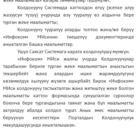
жеке
маалыматы
»
катары төмөнкүлөр түшүнүлөт:
Колдонуучу Системада каттоодон өтүү (эсепке алуу
жазуусун түзүү) учурунда өзү тууралуу өз алдынча бере
турган жеке маалыматты;
Колдонуучу тууралуу аларды топтоо жана/же берүү
«Инфоком» МИсинин тиешелүү документтеринде
аныкталган башка маалыматтар.
Ушул Саясат Системага карата колдонулушу мүмкүн.
«Инфоком» МИси жалпы учурда Колдонуучулар
тарабынан бериле турган жеке маалыматтын аныктыгын
текшербейт жана алардын ишке жарамдуулугуна
көзөмөлдүк кылууну жүзөгө ашырбайт. Бирок «Инфоком»
МИси колдонуучу тастыкталган жана жетиштүү жеке болгон
маалыматты каттоо формасында сунушталган суроолор
боюнча бере тургандыгына таянат жана бул маалыматты
актуалдуу абалда колдоп турат. Анык эмес маалыматты
берүүнүн кесепеттери Порталдын Колдонуучулук
макулдашуусунда аныкталышкан.