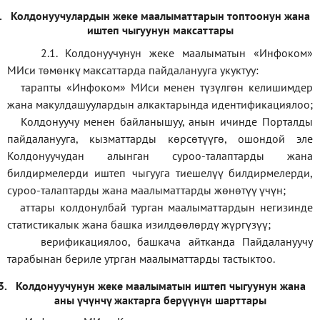
.
Колдонуучулардын жеке маалыматтарын топтоонун жана
иштеп чыгуунун максаттары
2.1. Колдонуучунун жеке маалыматын «Инфоком»
МИси төмөнкү максаттарда пайдаланууга укуктуу:
тарапты «Инфоком» МИси менен түзүлгөн келишимдер
жана макулдашуулардын алкактарында идентификациялоо;
Колдонуучу менен байланышуу, анын ичинде Порталды
пайдаланууга, кызматтарды көрсөтүүгө, ошондой эле
Колдонуучудан алынган суроо-талаптарды жана
билдирмелерди иштеп чыгууга тиешелүү билдирмелерди,
суроо-талаптарды жана маалыматтарды жөнөтүү үчүн;
аттары колдонулбай турган маалыматтардын негизинде
статистикалык жана башка изилдөөлөрдү жүргүзүү
;
верификаци
ялоо
,
башкача айтканда Пайдалануучу
тарабынан бериле утрган маалыматтарды тастыктоо
.
3.
Колдонуучунун жеке маалыматын иштеп чыгуунун жана
аны үчүнчү жактарга берүүнүн шарттары