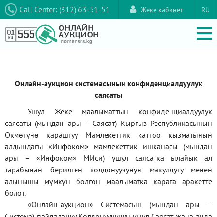
Call Center: (312) 63-51-51
Жеке кабинет
RU
Онлайн-аукцион системасынын конфиденциалдуулук
саясаты
Ушул Жеке маалыматтын конфиденциалдуулук
саясаты (мындан ары – Саясат) Кыргыз Республикасынын
Өкмөтүнө караштуу Мамлекеттик каттоо кызматынын
алдындагы
«Инфоком»
мамлекеттик ишканасы (мындан
ары –
«Инфоком»
МИси) ушул саясатка ылайык ал
тарабынан берилген колдонуучунун макулдугу менен
алынышы мүмкүн болгон маалыматка карата аракетте
болот.
«Онлайн-аукцион» Системасын (мындан ары –
Система) пайдалануу Колдонуучунун ушул Саясат жана анда