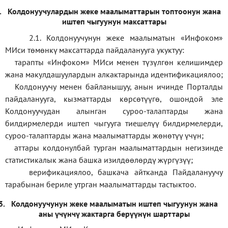
.
Колдонуучулардын жеке маалыматтарын топтоонун жана
иштеп чыгуунун максаттары
2.1. Колдонуучунун жеке маалыматын «Инфоком»
МИси төмөнкү максаттарда пайдаланууга укуктуу:
тарапты «Инфоком» МИси менен түзүлгөн келишимдер
жана макулдашуулардын алкактарында идентификациялоо;
Колдонуучу менен байланышуу, анын ичинде Порталды
пайдаланууга, кызматтарды көрсөтүүгө, ошондой эле
Колдонуучудан алынган суроо-талаптарды жана
билдирмелерди иштеп чыгууга тиешелүү билдирмелерди,
суроо-талаптарды жана маалыматтарды жөнөтүү үчүн;
аттары колдонулбай турган маалыматтардын негизинде
статистикалык жана башка изилдөөлөрдү жүргүзүү
;
верификаци
ялоо
,
башкача айтканда Пайдалануучу
тарабынан бериле утрган маалыматтарды тастыктоо
.
3.
Колдонуучунун жеке маалыматын иштеп чыгуунун жана
аны үчүнчү жактарга берүүнүн шарттары