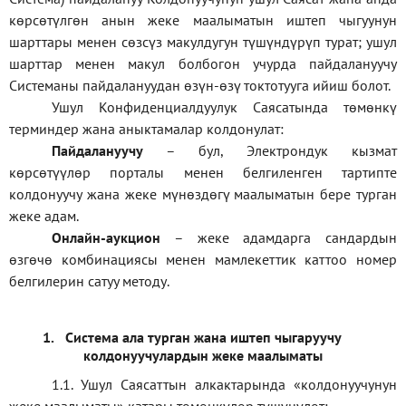
көрсөтүлгөн анын жеке маалыматын иштеп чыгуунун
шарттары менен сөзсүз макулдугун түшүндүрүп турат; ушул
шарттар менен макул болбогон учурда пайдалануучу
Системаны пайдалануудан өзүн-өзү токтотууга ийиш болот.
Ушул Конфиденциалдуулук Саясатында төмөнкү
терминдер жана аныктамалар колдонулат:
П
айдалануучу
– бул
, Электрондук кызмат
көрсөтүүлөр порталы менен белгиленген тартипте
колдонуучу жана жеке мүнөздөгү маалыматын бере турган
жеке адам
.
Онлайн-аукцион
–
жеке адамдарга сандардын
өзгөчө комбинациясы менен мамлекеттик каттоо номер
белгилерин сатуу методу
.
1.
Система ала турган жана иштеп чыгаруучу
колдонуучулардын жеке маалыматы
1.1
.
Ушул Саясаттын алкактарында
«
колдонуучунун