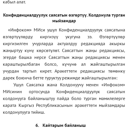
кабыл алат.
Конфиденциал
дуулук саясатын өзгөртүү
.
Колдонула турган
мыйзамдар
«Инфоком»
МИси ушул Конфиденциалдуулук саясатына
өзгөртүүлөрдү киргизүү укугуна ээ. Өзгөртүүлөр
киргизилген учурларда актуалдуу редакцияда акыркы
жаңыртуу күнү көрсөтүлөт. Саясаттын жаңы редакциясы,
эгерде башка нерсе Саясаттын жаңы редакциясы менен
караштырылбаган болсо, күчүнө ал жайгаштырылган
учурдан тартып кирет. Аракеттеги редакциясы төмөнкү
дарек боюнча бетте туруктуу режимде жайгаштырылган:
Ушул Саясатка жана Колдонуучу менен «Инфоком»
МИсинин ортосунда Конфиденциалдуулук саясатын
колдонууга байланыштуу пайда боло турган мамилелерге
карата Кыргыз Республикасынын аракеттеги мыйзамдары
колдонулууга тийиш.
6.
Кайтарым байланыш