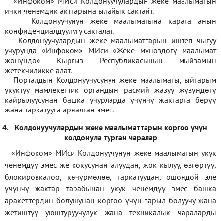
«Инфоком» МИси Колдонуучулардын жеке маалыматын
ички ченемдик акттарына ылайык сактайт.
Колдонуучунун жеке маалыматына карата анын
конфиденциалдуулугу сакталат.
Колдонуучулардын жеке маалыматтарын иштеп чыгуу
учурунда «Инфоком» МИси
«
Жеке мүнөздөгү маалымат
жөнүндө» Кыргыз Республикасынын мыйзамын
жетекчиликке алат.
Порталдын Колдонуучусунун жеке маалыматы, ыйгарым
укуктуу мамлекеттик органдын расмий жазуу жүзүндөгү
кайрылуусунан башка учурларда үчүнчү жактарга берүү
жана таркатууга арналган эмес.
4.
Колдонуучулардын жеке маалыматтарын коргоо үчүн
колдонула турган чаралар
«Инфоком» МИси Колдонуучунун жеке маалыматын укук
ченемдүү эмес же кокусунан алуудан, жок кылуу, өзгөртүү,
блокировкалоо, көчүрмөлөө, таркатуудан, ошондой эле
үчүнчү жактар тарабынан укук ченемдүү эмес башка
аракеттердин болушунан коргоо үчүн зарыл болуучу жана
жетиштүү уюштуруучулук жана техникалык чараларды