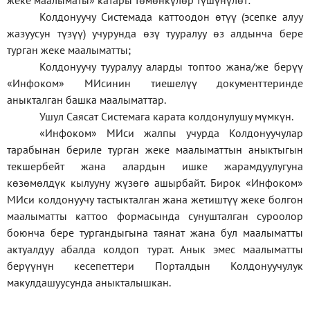
жеке
маалыматы
»
катары төмөнкүлөр түшүнүлөт:
Колдонуучу Системада каттоодон өтүү (эсепке алуу
жазуусун түзүү) учурунда өзү тууралуу өз алдынча бере
турган жеке маалыматты;
Колдонуучу тууралуу аларды топтоо жана/же берүү
«Инфоком» МИсинин тиешелүү документтеринде
аныкталган башка маалыматтар.
Ушул Саясат Системага карата колдонулушу мүмкүн.
«Инфоком» МИси жалпы учурда Колдонуучулар
тарабынан бериле турган жеке маалыматтын аныктыгын
текшербейт жана алардын ишке жарамдуулугуна
көзөмөлдүк кылууну жүзөгө ашырбайт. Бирок «Инфоком»
МИси колдонуучу тастыкталган жана жетиштүү жеке болгон
маалыматты каттоо формасында сунушталган суроолор
боюнча бере тургандыгына таянат жана бул маалыматты
актуалдуу абалда колдоп турат. Анык эмес маалыматты
берүүнүн кесепеттери Порталдын Колдонуучулук
макулдашуусунда аныкталышкан.