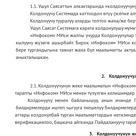
1.1
.
Ушул Саясаттын алкактарында
«
колдонуучун
Колдонуучу Системада каттоодон өтүү (эсепке алу
Колдонуучу тууралуу аларды топтоо жана/же б
Ушул Саясат Системага карата колдонулушу мүмк
«Инфоком» МИси жалпы учурда Колдонуучулар 
кылууну жүзөгө ашырбайт. Бирок «Инфоком» МИси ко
бере тургандыгына таянат жана бул маалыматты актуа
аныкталышкан.
2.
Колдонуучу
2.1. Колдонуучунун жеке маалыматын «Инфоком»
тарапты «Инфоком» МИси менен түзүлгөн келишимдер
·
Колдонуучу менен байланышуу, анын ичинде П
·
билдирмелерди иштеп чыгууга тиешелүү билдирмелерд
аттары колдонулбай турган маалыматтардын негизинде
·
верификаци
ялоо
,
башкача айтканда Пайдалануучу тара
·
3.
Колдонуучунун ж