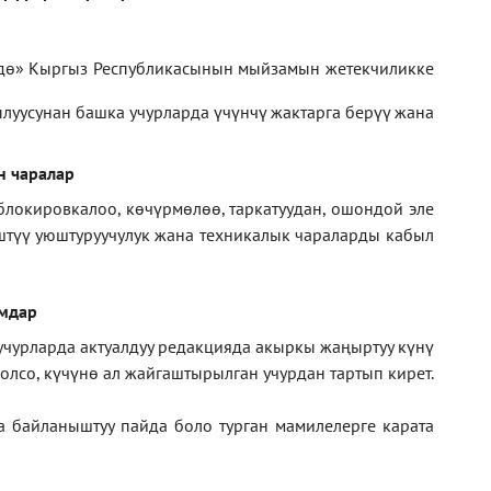
дө» Кыргыз Республикасынын мыйзамын жетекчиликке
луусунан башка учурларда үчүнчү жактарга берүү жана
н чаралар
блокировкалоо, көчүрмөлөө, таркатуудан, ошондой эле
иштүү уюштуруучулук жана техникалык чараларды кабыл
амдар
 учурларда актуалдуу редакцияда акыркы жаңыртуу күнү
лсо, күчүнө ал жайгаштырылган учурдан тартып кирет.
а байланыштуу пайда боло турган мамилелерге
карата