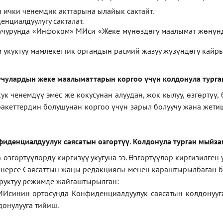
ички ченемдик акттарына ылайык сактайт.
нциалдуулугу сакталат.
 учурунда «Инфоком» МИси
«
Жеке мүнөздөгү маалымат жөнүн
укуктуу мамлекеттик органдын расмий жазуу жүзүндөгү кайры
чулардын жеке маалыматтарын коргоо үчүн колдонула турга
ченемдүү эмес же кокусунан алуудан, жок кылуу, өзгөртүү, 
ракеттердин болушунан коргоо үчүн зарыл болуучу жана жет
фиденциал
дуулук саясатын өзгөртүү
.
Колдонула турган мыйз
згөртүүлөрдү киргизүү укугуна ээ. Өзгөртүүлөр киргизилген
а нерсе Саясаттын жаңы редакциясы менен караштырылбаган бо
уруктуу режимде жайгаштырылган:
МИсинин ортосунда Конфиденциалдуулук саясатын колдонууг
онулууга тийиш.