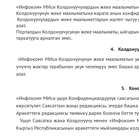
1.
«Инфоком» МИси Колдонуучулардын жеке маалыматын 
2.
Колдонуучунун жеке маалыматына карата анын конфиде
3.
Колдонуучулардын жеке маалыматтарын иштеп чыгуу
алат.
4.
Порталдын Колдонуучусунун жеке маалыматы, ыйгарым 
таркатууга арналган эмес.
4.
Колдонуу
1.
«Инфоком» МИси Колдонуучунун жеке маалыматын укук 
үчүнчү жактар тарабынан укук ченемдүү эмес башка а
алат.
5.
Кон
1.
«Инфоком»
МИси ушул Конфиденциалдуулук саясатына ө
көрсөтүлөт. Саясаттын жаңы редакциясы, эгерде башк
Аракеттеги редакциясы төмөнкү дарек боюнча бетте т
2.
Ушул Саясатка жана Колдонуучу менен «Инфоком» 
Кыргыз Республикасынын аракеттеги мыйзамдары колд