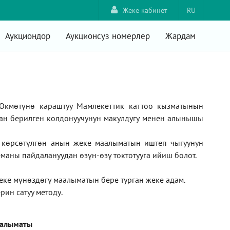
Жеке кабинет
RU
Аукциондор
Аукционсуз номерлер
Жардам
Өкмөтүнө караштуу Мамлекеттик каттоо кызматынын
ан берилген колдонуучунун макулдугу менен алынышы
а көрсөтүлгөн анын жеке маалыматын иштеп чыгуунун
маны пайдалануудан өзүн-өзү токтотууга ийиш болот.
жеке мүнөздөгү маалыматын бере турган жеке адам
.
рин сатуу методу
.
аалыматы