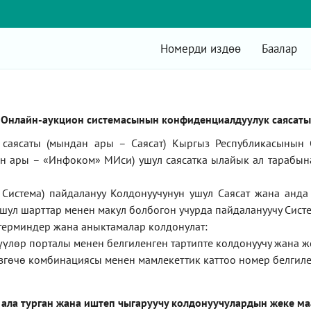
Номерди издөө
Баалар
Онлайн-аукцион системасынын конфиденциалдуулук саясаты
саясаты (мындан ары – Саясат) Кыргыз Республикасынын 
ан ары –
«Инфоком»
МИси) ушул саясатка ылайык ал тарабын
Система) пайдалануу Колдонуучунун ушул Саясат жана анд
ушул шарттар менен макул болбогон учурда пайдалануучу Систе
терминдер жана аныктамалар колдонулат:
түүлөр порталы менен белгиленген тартипте колдонуучу жана 
згөчө комбинациясы менен мамлекеттик каттоо номер белгиле
 ала турган жана иштеп чыгаруучу колдонуучулардын жеке м