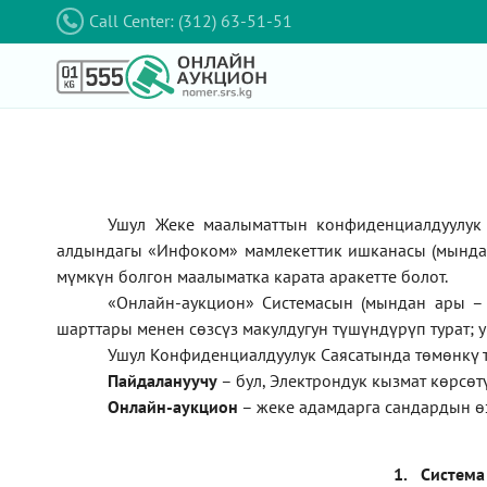
Call Center: (312) 63-51-51
Ушул Жеке маалыматтын конфиденциалдуулук 
алдындагы
«Инфоком»
мамлекеттик ишканасы (мынд
мүмкүн болгон маалыматка карата аракетте болот.
«Онлайн-аукцион» Системасын (мындан ары – 
шарттары менен сөзсүз макулдугун түшүндүрүп турат; 
Ушул Конфиденциалдуулук Саясатында төмөнкү 
П
айдалануучу
– бул
, Электрондук кызмат көрсө
Онлайн-аукцион
–
жеке адамдарга сандардын ө
1.
Система