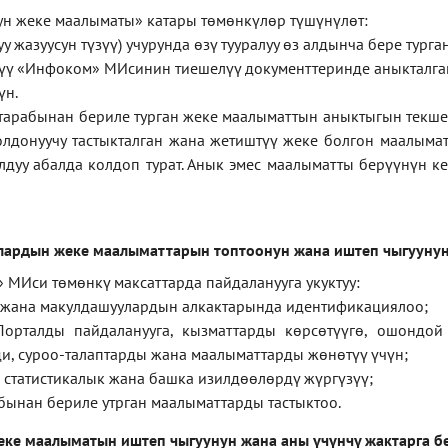
ун
жеке
маалыматы
»
катары төмөнкүлөр түшүнүлөт:
у жазуусун түзүү) учурунда өзү тууралуу өз алдынча бере тург
ерүү «Инфоком» МИсинин тиешелүү документтеринде аныкталга
үн.
тарабынан бериле турган жеке маалыматтын аныктыгын текше
лдонуучу тастыкталган жана жетиштүү жеке болгон маалыма
лдуу абалда колдоп турат. Анык эмес маалыматты берүүнүн 
лардын жеке маалыматтарын топтоонун жана иштеп чыгуунун
 МИси төмөнкү максаттарда пайдаланууга укуктуу:
 жана макулдашуулардын алкактарында идентификациялоо;
орталды пайдаланууга, кызматтарды көрсөтүүгө, ошондой
и, суроо-талаптарды жана маалыматтарды жөнөтүү үчүн;
 статистикалык жана башка изилдөөлөрдү жүргүзүү
;
бынан бериле утрган маалыматтарды тастыктоо
.
еке маалыматын иштеп чыгуунун жана аны үчүнчү жактарга б