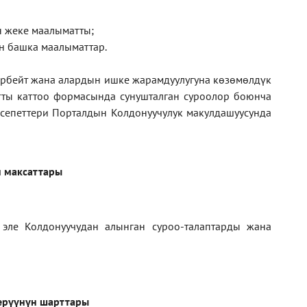
ан жеке маалыматты;
н башка маалыматтар.
рбейт жана алардын ишке жарамдуулугуна көзөмөлдүк
тты каттоо формасында сунушталган суроолор боюнча
кесепеттери Порталдын Колдонуучулук макулдашуусунда
 максаттары
 эле Колдонуучудан алынган суроо-талаптарды жана
ерүүнүн шарттары