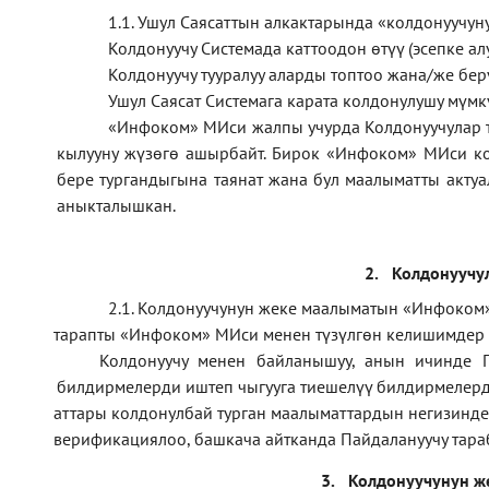
1.1
.
Ушул Саясаттын алкактарында
«
колдонуучун
Колдонуучу Системада каттоодон өтүү (эсепке алу
Колдонуучу тууралуу аларды топтоо жана/же б
Ушул Саясат Системага карата колдонулушу мүмк
«Инфоком» МИси жалпы учурда Колдонуучулар 
кылууну жүзөгө ашырбайт. Бирок «Инфоком» МИси ко
бере тургандыгына таянат жана бул маалыматты актуа
аныкталышкан.
2.
Колдонуучу
2.1. Колдонуучунун жеке маалыматын «Инфоком»
тарапты «Инфоком» МИси менен түзүлгөн келишимдер
·
Колдонуучу менен байланышуу, анын ичинде П
·
билдирмелерди иштеп чыгууга тиешелүү билдирмелерд
аттары колдонулбай турган маалыматтардын негизинде
·
верификаци
ялоо
,
башкача айтканда Пайдалануучу тара
·
3.
Колдонуучунун ж