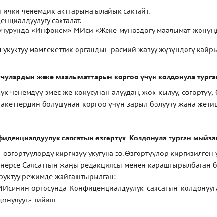
ички ченемдик акттарына ылайык сактайт.
нциалдуулугу сакталат.
 учурунда «Инфоком» МИси
«
Жеке мүнөздөгү маалымат жөнүн
укуктуу мамлекеттик органдын расмий жазуу жүзүндөгү кайры
чулардын жеке маалыматтарын коргоо үчүн колдонула турга
ченемдүү эмес же кокусунан алуудан, жок кылуу, өзгөртүү, 
ракеттердин болушунан коргоо үчүн зарыл болуучу жана жет
фиденциал
дуулук саясатын өзгөртүү
.
Колдонула турган мыйз
згөртүүлөрдү киргизүү укугуна ээ. Өзгөртүүлөр киргизилген
а нерсе Саясаттын жаңы редакциясы менен караштырылбаган бо
уруктуу режимде жайгаштырылган:
МИсинин ортосунда Конфиденциалдуулук саясатын колдонууг
онулууга тийиш.