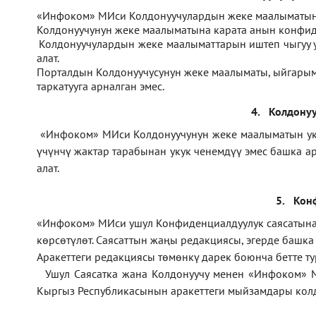
1.
«Инфоком» МИси Колдонуучулардын жеке маалыматын 
2.
Колдонуучунун жеке маалыматына карата анын конфиде
3.
Колдонуучулардын жеке маалыматтарын иштеп чыгуу
алат.
4.
Порталдын Колдонуучусунун жеке маалыматы, ыйгарым 
таркатууга арналган эмес.
4.
Колдонуу
1.
«Инфоком» МИси Колдонуучунун жеке маалыматын укук 
үчүнчү жактар тарабынан укук ченемдүү эмес башка а
алат.
5.
Кон
1.
«Инфоком»
МИси ушул Конфиденциалдуулук саясатына ө
көрсөтүлөт. Саясаттын жаңы редакциясы, эгерде башк
Аракеттеги редакциясы төмөнкү дарек боюнча бетте т
2.
Ушул Саясатка жана Колдонуучу менен «Инфоком» 
Кыргыз Республикасынын аракеттеги мыйзамдары колд