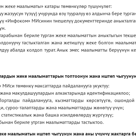
ун
жеке
маалыматы
»
катары төмөнкүлөр түшүнүлөт:
у жазуусун түзүү) учурунда өзү тууралуу өз алдынча бере тург
ерүү «Инфоком» МИсинин тиешелүү документтеринде аныкталга
үн.
тарабынан бериле турган жеке маалыматтын аныктыгын текше
лдонуучу тастыкталган жана жетиштүү жеке болгон маалыма
лдуу абалда колдоп турат. Анык эмес маалыматты берүүнүн 
лардын жеке маалыматтарын топтоонун жана иштеп чыгуунун
 МИси төмөнкү максаттарда пайдаланууга укуктуу:
 жана макулдашуулардын алкактарында идентификациялоо;
орталды пайдаланууга, кызматтарды көрсөтүүгө, ошондой
и, суроо-талаптарды жана маалыматтарды жөнөтүү үчүн;
 статистикалык жана башка изилдөөлөрдү жүргүзүү
;
бынан бериле утрган маалыматтарды тастыктоо
.
еке маалыматын иштеп чыгуунун жана аны үчүнчү жактарга б