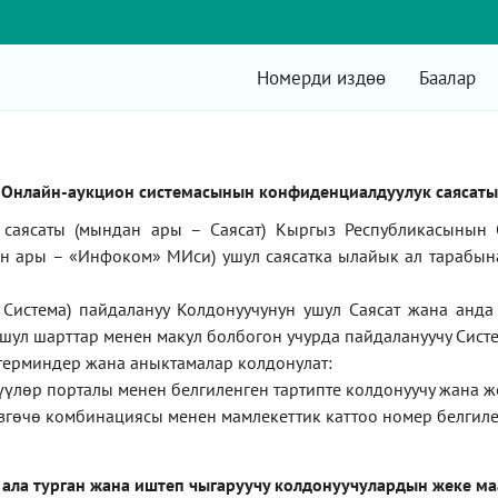
Номерди издөө
Баалар
Онлайн-аукцион системасынын конфиденциалдуулук саясаты
саясаты (мындан ары – Саясат) Кыргыз Республикасынын 
ан ары –
«Инфоком»
МИси) ушул саясатка ылайык ал тарабын
Система) пайдалануу Колдонуучунун ушул Саясат жана анд
ушул шарттар менен макул болбогон учурда пайдалануучу Систе
терминдер жана аныктамалар колдонулат:
түүлөр порталы менен белгиленген тартипте колдонуучу жана 
згөчө комбинациясы менен мамлекеттик каттоо номер белгиле
 ала турган жана иштеп чыгаруучу колдонуучулардын жеке м