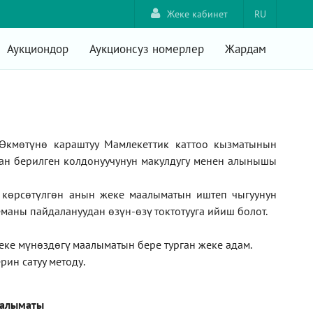
Жеке кабинет
RU
Аукциондор
Аукционсуз номерлер
Жардам
Өкмөтүнө караштуу Мамлекеттик каттоо кызматынын
ан берилген колдонуучунун макулдугу менен алынышы
а көрсөтүлгөн анын жеке маалыматын иштеп чыгуунун
маны пайдалануудан өзүн-өзү токтотууга ийиш болот.
жеке мүнөздөгү маалыматын бере турган жеке адам
.
рин сатуу методу
.
аалыматы