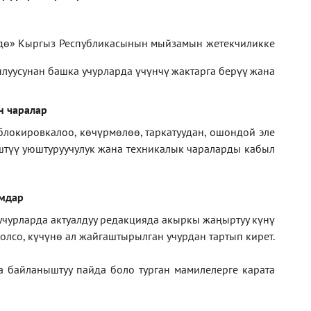
дө» Кыргыз Республикасынын мыйзамын жетекчиликке
луусунан башка учурларда үчүнчү жактарга берүү жана
н чаралар
блокировкалоо, көчүрмөлөө, таркатуудан, ошондой эле
иштүү уюштуруучулук жана техникалык чараларды кабыл
амдар
 учурларда актуалдуу редакцияда акыркы жаңыртуу күнү
лсо, күчүнө ал жайгаштырылган учурдан тартып кирет.
а байланыштуу пайда боло турган мамилелерге
карата