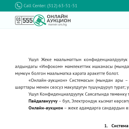
Call Center: (312) 63-51-51
Ушул Жеке маалыматтын конфиденциалдуулук 
алдындагы
«Инфоком»
мамлекеттик ишканасы (мынд
мүмкүн болгон маалыматка карата аракетте болот.
«Онлайн-аукцион» Системасын (мындан ары – 
шарттары менен сөзсүз макулдугун түшүндүрүп турат; 
Ушул Конфиденциалдуулук Саясатында төмөнкү 
П
айдалануучу
– бул
, Электрондук кызмат көрсө
Онлайн-аукцион
–
жеке адамдарга сандардын ө
1.
Система