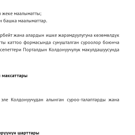
ан жеке маалыматты;
н башка маалыматтар.
рбейт жана алардын ишке жарамдуулугуна көзөмөлдүк
тты каттоо формасында сунушталган суроолор боюнча
кесепеттери Порталдын Колдонуучулук макулдашуусунда
 максаттары
 эле Колдонуучудан алынган суроо-талаптарды жана
ерүүнүн шарттары