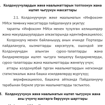
.
Колдонуучулардын жеке маалыматтарын топтоонун жана
иштеп чыгуунун максаттары
2.1. Колдонуучунун жеке маалыматын «Инфоком»
МИси төмөнкү максаттарда пайдаланууга укуктуу:
тарапты «Инфоком» МИси менен түзүлгөн келишимдер
жана макулдашуулардын алкактарында идентификациялоо;
Колдонуучу менен байланышуу, анын ичинде Порталды
пайдаланууга, кызматтарды көрсөтүүгө, ошондой эле
Колдонуучудан алынган суроо-талаптарды жана
билдирмелерди иштеп чыгууга тиешелүү билдирмелерди,
суроо-талаптарды жана маалыматтарды жөнөтүү үчүн;
аттары колдонулбай турган маалыматтардын негизинде
статистикалык жана башка изилдөөлөрдү жүргүзүү
;
верификаци
ялоо
,
башкача айтканда Пайдалануучу
тарабынан бериле утрган маалыматтарды тастыктоо
.
3.
Колдонуучунун жеке маалыматын иштеп чыгуунун жана
аны үчүнчү жактарга берүүнүн шарттары