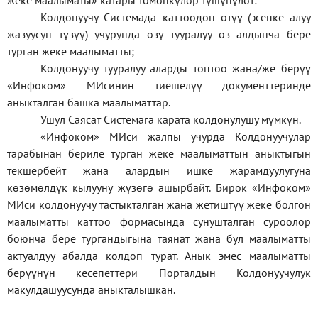
жеке
маалыматы
»
катары төмөнкүлөр түшүнүлөт:
Колдонуучу Системада каттоодон өтүү (эсепке алуу
жазуусун түзүү) учурунда өзү тууралуу өз алдынча бере
турган жеке маалыматты;
Колдонуучу тууралуу аларды топтоо жана/же берүү
«Инфоком» МИсинин тиешелүү документтеринде
аныкталган башка маалыматтар.
Ушул Саясат Системага карата колдонулушу мүмкүн.
«Инфоком» МИси жалпы учурда Колдонуучулар
тарабынан бериле турган жеке маалыматтын аныктыгын
текшербейт жана алардын ишке жарамдуулугуна
көзөмөлдүк кылууну жүзөгө ашырбайт. Бирок «Инфоком»
МИси колдонуучу тастыкталган жана жетиштүү жеке болгон
маалыматты каттоо формасында сунушталган суроолор
боюнча бере тургандыгына таянат жана бул маалыматты
актуалдуу абалда колдоп турат. Анык эмес маалыматты
берүүнүн кесепеттери Порталдын Колдонуучулук
макулдашуусунда аныкталышкан.