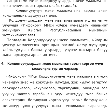
«Инфоком» МИси Колдонуучулардын жеке маалыматын
ички ченемдик акттарына ылайык сактайт.
Колдонуучунун жеке маалыматына карата анын
конфиденциалдуулугу сакталат.
Колдонуучулардын жеке маалыматтарын иштеп чыгуу
учурунда «Инфоком» МИси
«
Жеке мүнөздөгү маалымат
жөнүндө» Кыргыз Республикасынын мыйзамын
жетекчиликке алат.
Порталдын Колдонуучусунун жеке маалыматы, ыйгарым
укуктуу мамлекеттик органдын расмий жазуу жүзүндөгү
кайрылуусунан башка учурларда үчүнчү жактарга берүү
жана таркатууга арналган эмес.
4.
Колдонуучулардын жеке маалыматтарын коргоо үчүн
колдонула турган чаралар
«Инфоком» МИси Колдонуучунун жеке маалыматын укук
ченемдүү эмес же кокусунан алуудан, жок кылуу, өзгөртүү,
блокировкалоо, көчүрмөлөө, таркатуудан, ошондой эле
үчүнчү жактар тарабынан укук ченемдүү эмес башка
аракеттердин болушунан коргоо үчүн зарыл болуучу жана
жетиштүү уюштуруучулук жана техникалык чараларды