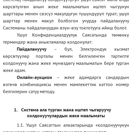
көрсөтүлгөн анын жеке маалыматын иштеп чыгуунун
шарттары менен сөзсүз макулдугун түшүндүрүп турат; ушул
шарттар менен макул болбогон учурда пайдалануучу
Системаны пайдалануудан өзүн-өзү токтотууга ийиш болот.
Ушул Конфиденциалдуулук Саясатында төмөнкү
терминдер жана аныктамалар колдонулат:
П
айдалануучу
– бул
, Электрондук кызмат
көрсөтүүлөр порталы менен белгиленген тартипте
колдонуучу жана жеке мүнөздөгү маалыматын бере турган
жеке адам
.
Онлайн-аукцион
–
жеке адамдарга сандардын
өзгөчө комбинациясы менен мамлекеттик каттоо номер
белгилерин сатуу методу
.
1.
Система ала турган жана иштеп чыгаруучу
колдонуучулардын жеке маалыматы
1.1
.
Ушул Саясаттын алкактарында
«
колдонуучунун