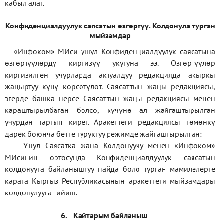
кабыл алат.
Конфиденциал
дуулук саясатын өзгөртүү
.
Колдонула турган
мыйзамдар
«Инфоком»
МИси ушул Конфиденциалдуулук саясатына
өзгөртүүлөрдү киргизүү укугуна ээ. Өзгөртүүлөр
киргизилген учурларда актуалдуу редакцияда акыркы
жаңыртуу күнү көрсөтүлөт. Саясаттын жаңы редакциясы,
эгерде башка нерсе Саясаттын жаңы редакциясы менен
караштырылбаган болсо, күчүнө ал жайгаштырылган
учурдан тартып кирет. Аракеттеги редакциясы төмөнкү
дарек боюнча бетте туруктуу режимде жайгаштырылган:
Ушул Саясатка жана Колдонуучу менен «Инфоком»
МИсинин ортосунда Конфиденциалдуулук саясатын
колдонууга байланыштуу пайда боло турган мамилелерге
карата Кыргыз Республикасынын аракеттеги мыйзамдары
колдонулууга тийиш.
6.
Кайтарым байланыш