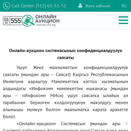
Call Center: (312) 63-51-51
Жеке кабинет
RU
Онлайн-аукцион системасынын конфиденциалдуулук
саясаты
Ушул Жеке маалыматтын конфиденциалдуулук
саясаты (мындан ары – Саясат) Кыргыз Республикасынын
Өкмөтүнө караштуу Мамлекеттик каттоо кызматынын
алдындагы
«Инфоком»
мамлекеттик ишканасы (мындан
ары –
«Инфоком»
МИси) ушул саясатка ылайык ал
тарабынан берилген колдонуучунун макулдугу менен
алынышы мүмкүн болгон маалыматка карата аракетте
болот.
«Онлайн-аукцион» Системасын (мындан ары –
Система) пайдалануу Колдонуучунун ушул Саясат жана анда