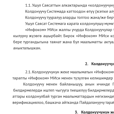
1.1
.
Ушул Саясаттын алкактарында
«
колдонуучун
Колдонуучу Системада каттоодон өтүү (эсепке алу
Колдонуучу тууралуу аларды топтоо жана/же б
Ушул Саясат Системага карата колдонулушу мүмк
«Инфоком» МИси жалпы учурда Колдонуучулар 
кылууну жүзөгө ашырбайт. Бирок «Инфоком» МИси ко
бере тургандыгына таянат жана бул маалыматты актуа
аныкталышкан.
2.
Колдонуучу
2.1. Колдонуучунун жеке маалыматын «Инфоком»
тарапты «Инфоком» МИси менен түзүлгөн келишимдер
·
Колдонуучу менен байланышуу, анын ичинде П
·
билдирмелерди иштеп чыгууга тиешелүү билдирмелерд
аттары колдонулбай турган маалыматтардын негизинде
·
верификаци
ялоо
,
башкача айтканда Пайдалануучу тара
·
3.
Колдонуучунун ж