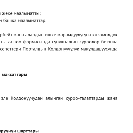
ан жеке маалыматты;
н башка маалыматтар.
рбейт жана алардын ишке жарамдуулугуна көзөмөлдүк
тты каттоо формасында сунушталган суроолор боюнча
кесепеттери Порталдын Колдонуучулук макулдашуусунда
 максаттары
 эле Колдонуучудан алынган суроо-талаптарды жана
ерүүнүн шарттары