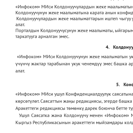
1.
«Инфоком» МИси Колдонуучулардын жеке маалыматын 
2.
Колдонуучунун жеке маалыматына карата анын конфиде
3.
Колдонуучулардын жеке маалыматтарын иштеп чыгуу
алат.
4.
Порталдын Колдонуучусунун жеке маалыматы, ыйгарым 
таркатууга арналган эмес.
4.
Колдонуу
1.
«Инфоком» МИси Колдонуучунун жеке маалыматын укук 
үчүнчү жактар тарабынан укук ченемдүү эмес башка а
алат.
5.
Кон
1.
«Инфоком»
МИси ушул Конфиденциалдуулук саясатына ө
көрсөтүлөт. Саясаттын жаңы редакциясы, эгерде башк
Аракеттеги редакциясы төмөнкү дарек боюнча бетте т
2.
Ушул Саясатка жана Колдонуучу менен «Инфоком» 
Кыргыз Республикасынын аракеттеги мыйзамдары колд