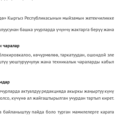
дө» Кыргыз Республикасынын мыйзамын жетекчиликке
луусунан башка учурларда үчүнчү жактарга берүү жана
н чаралар
блокировкалоо, көчүрмөлөө, таркатуудан, ошондой эле
иштүү уюштуруучулук жана техникалык чараларды кабыл
амдар
 учурларда актуалдуу редакцияда акыркы жаңыртуу күнү
лсо, күчүнө ал жайгаштырылган учурдан тартып кирет.
а байланыштуу пайда боло турган мамилелерге
карата