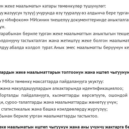
ун
жеке
маалыматы
»
катары төмөнкүлөр түшүнүлөт:
у жазуусун түзүү) учурунда өзү тууралуу өз алдынча бере тург
ерүү «Инфоком» МИсинин тиешелүү документтеринде аныкталга
үн.
тарабынан бериле турган жеке маалыматтын аныктыгын текше
лдонуучу тастыкталган жана жетиштүү жеке болгон маалыма
лдуу абалда колдоп турат. Анык эмес маалыматты берүүнүн 
лардын жеке маалыматтарын топтоонун жана иштеп чыгуунун
 МИси төмөнкү максаттарда пайдаланууга укуктуу:
 жана макулдашуулардын алкактарында идентификациялоо;
орталды пайдаланууга, кызматтарды көрсөтүүгө, ошондой
и, суроо-талаптарды жана маалыматтарды жөнөтүү үчүн;
 статистикалык жана башка изилдөөлөрдү жүргүзүү
;
бынан бериле утрган маалыматтарды тастыктоо
.
еке маалыматын иштеп чыгуунун жана аны үчүнчү жактарга б