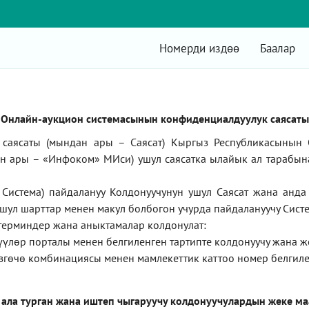
Номерди издөө
Баалар
Онлайн-аукцион системасынын конфиденциалдуулук саясаты
саясаты (мындан ары – Саясат) Кыргыз Республикасынын 
ан ары –
«Инфоком»
МИси) ушул саясатка ылайык ал тарабын
Система) пайдалануу Колдонуучунун ушул Саясат жана анд
ушул шарттар менен макул болбогон учурда пайдалануучу Систе
терминдер жана аныктамалар колдонулат:
түүлөр порталы менен белгиленген тартипте колдонуучу жана 
згөчө комбинациясы менен мамлекеттик каттоо номер белгиле
 ала турган жана иштеп чыгаруучу колдонуучулардын жеке м