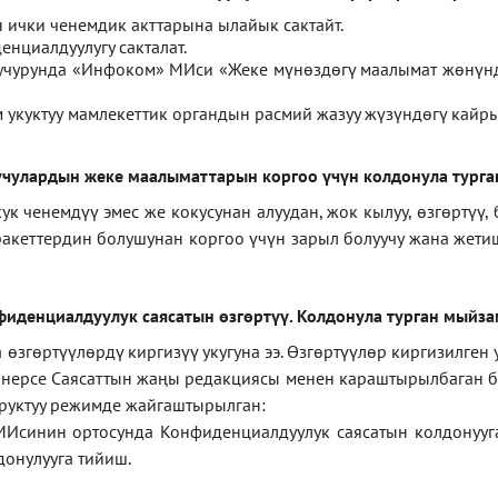
ички ченемдик акттарына ылайык сактайт.
нциалдуулугу сакталат.
 учурунда «Инфоком» МИси
«
Жеке мүнөздөгү маалымат жөнүн
укуктуу мамлекеттик органдын расмий жазуу жүзүндөгү кайры
чулардын жеке маалыматтарын коргоо үчүн колдонула турга
ченемдүү эмес же кокусунан алуудан, жок кылуу, өзгөртүү, 
ракеттердин болушунан коргоо үчүн зарыл болуучу жана жет
фиденциал
дуулук саясатын өзгөртүү
.
Колдонула турган мыйз
згөртүүлөрдү киргизүү укугуна ээ. Өзгөртүүлөр киргизилген
а нерсе Саясаттын жаңы редакциясы менен караштырылбаган бо
уруктуу режимде жайгаштырылган:
МИсинин ортосунда Конфиденциалдуулук саясатын колдонууг
онулууга тийиш.