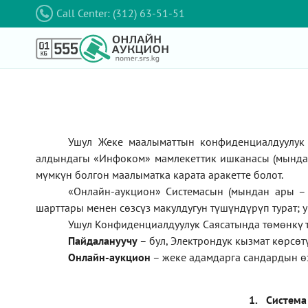
Call Center: (312) 63-51-51
Ушул Жеке маалыматтын конфиденциалдуулук 
алдындагы
«Инфоком»
мамлекеттик ишканасы (мынд
мүмкүн болгон маалыматка карата аракетте болот.
«Онлайн-аукцион» Системасын (мындан ары – 
шарттары менен сөзсүз макулдугун түшүндүрүп турат; 
Ушул Конфиденциалдуулук Саясатында төмөнкү 
П
айдалануучу
– бул
, Электрондук кызмат көрсө
Онлайн-аукцион
–
жеке адамдарга сандардын ө
1.
Система