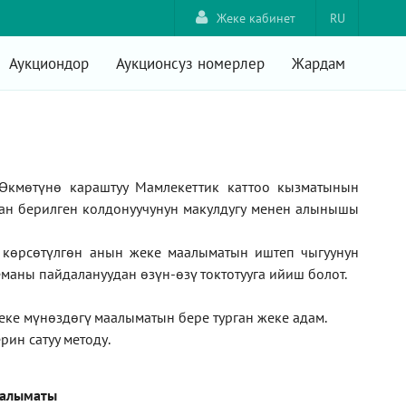
Жеке кабинет
RU
Аукциондор
Аукционсуз номерлер
Жардам
Өкмөтүнө караштуу Мамлекеттик каттоо кызматынын
ан берилген колдонуучунун макулдугу менен алынышы
а көрсөтүлгөн анын жеке маалыматын иштеп чыгуунун
маны пайдалануудан өзүн-өзү токтотууга ийиш болот.
жеке мүнөздөгү маалыматын бере турган жеке адам
.
рин сатуу методу
.
аалыматы