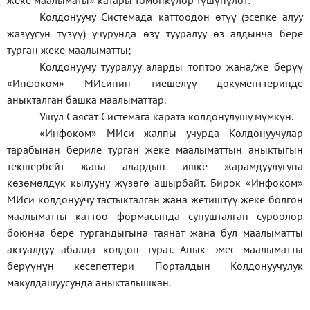
жеке
маалыматы
»
катары төмөнкүлөр түшүнүлөт:
Колдонуучу Системада каттоодон өтүү (эсепке алуу
жазуусун түзүү) учурунда өзү тууралуу өз алдынча бере
турган жеке маалыматты;
Колдонуучу тууралуу аларды топтоо жана/же берүү
«Инфоком» МИсинин тиешелүү документтеринде
аныкталган башка маалыматтар.
Ушул Саясат Системага карата колдонулушу мүмкүн.
«Инфоком» МИси жалпы учурда Колдонуучулар
тарабынан бериле турган жеке маалыматтын аныктыгын
текшербейт жана алардын ишке жарамдуулугуна
көзөмөлдүк кылууну жүзөгө ашырбайт. Бирок «Инфоком»
МИси колдонуучу тастыкталган жана жетиштүү жеке болгон
маалыматты каттоо формасында сунушталган суроолор
боюнча бере тургандыгына таянат жана бул маалыматты
актуалдуу абалда колдоп турат. Анык эмес маалыматты
берүүнүн кесепеттери Порталдын Колдонуучулук
макулдашуусунда аныкталышкан.