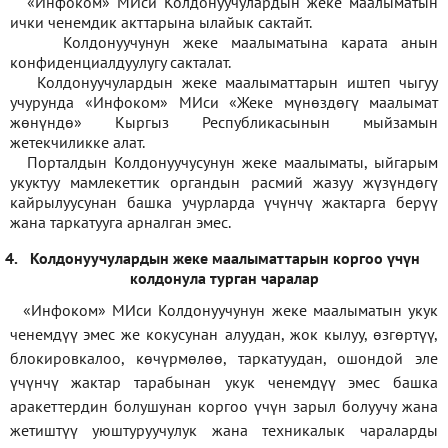
«Инфоком» МИси Колдонуучулардын жеке маалыматын
ички ченемдик акттарына ылайык сактайт.
Колдонуучунун жеке маалыматына карата анын
конфиденциалдуулугу сакталат.
Колдонуучулардын жеке маалыматтарын иштеп чыгуу
учурунда «Инфоком» МИси
«
Жеке мүнөздөгү маалымат
жөнүндө» Кыргыз Республикасынын мыйзамын
жетекчиликке алат.
Порталдын Колдонуучусунун жеке маалыматы, ыйгарым
укуктуу мамлекеттик органдын расмий жазуу жүзүндөгү
кайрылуусунан башка учурларда үчүнчү жактарга берүү
жана таркатууга арналган эмес.
4.
Колдонуучулардын жеке маалыматтарын коргоо үчүн
колдонула турган чаралар
«Инфоком» МИси Колдонуучунун жеке маалыматын укук
ченемдүү эмес же кокусунан алуудан, жок кылуу, өзгөртүү,
блокировкалоо, көчүрмөлөө, таркатуудан, ошондой эле
үчүнчү жактар тарабынан укук ченемдүү эмес башка
аракеттердин болушунан коргоо үчүн зарыл болуучу жана
жетиштүү уюштуруучулук жана техникалык чараларды