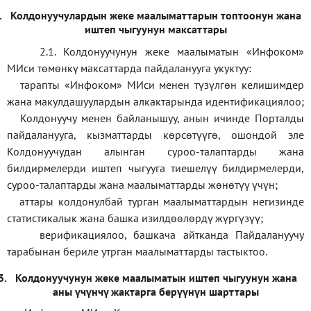
.
Колдонуучулардын жеке маалыматтарын топтоонун жана
иштеп чыгуунун максаттары
2.1. Колдонуучунун жеке маалыматын «Инфоком»
МИси төмөнкү максаттарда пайдаланууга укуктуу:
тарапты «Инфоком» МИси менен түзүлгөн келишимдер
жана макулдашуулардын алкактарында идентификациялоо;
Колдонуучу менен байланышуу, анын ичинде Порталды
пайдаланууга, кызматтарды көрсөтүүгө, ошондой эле
Колдонуучудан алынган суроо-талаптарды жана
билдирмелерди иштеп чыгууга тиешелүү билдирмелерди,
суроо-талаптарды жана маалыматтарды жөнөтүү үчүн;
аттары колдонулбай турган маалыматтардын негизинде
статистикалык жана башка изилдөөлөрдү жүргүзүү
;
верификаци
ялоо
,
башкача айтканда Пайдалануучу
тарабынан бериле утрган маалыматтарды тастыктоо
.
3.
Колдонуучунун жеке маалыматын иштеп чыгуунун жана
аны үчүнчү жактарга берүүнүн шарттары