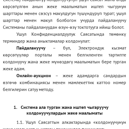
көрсөтүлгөн анын жеке маалыматын иштеп чыгуунун
шарттары менен сөзсүз макулдугун түшүндүрүп турат; ушул
шарттар менен макул болбогон учурда пайдалануучу
Системаны пайдалануудан өзүн-өзү токтотууга ийиш болот.
Ушул Конфиденциалдуулук Саясатында төмөнкү
терминдер жана аныктамалар колдонулат:
П
айдалануучу
– бул
, Электрондук кызмат
көрсөтүүлөр порталы менен белгиленген тартипте
колдонуучу жана жеке мүнөздөгү маалыматын бере турган
жеке адам
.
Онлайн-аукцион
–
жеке адамдарга сандардын
өзгөчө комбинациясы менен мамлекеттик каттоо номер
белгилерин сатуу методу
.
1.
Система ала турган жана иштеп чыгаруучу
колдонуучулардын жеке маалыматы
1.1
.
Ушул Саясаттын алкактарында
«
колдонуучунун