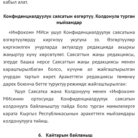
кабыл алат.
Конфиденциал
дуулук саясатын өзгөртүү
.
Колдонула турган
мыйзамдар
«Инфоком»
МИси ушул Конфиденциалдуулук саясатына
өзгөртүүлөрдү киргизүү укугуна ээ. Өзгөртүүлөр
киргизилген учурларда актуалдуу редакцияда акыркы
жаңыртуу күнү көрсөтүлөт. Саясаттын жаңы редакциясы,
эгерде башка нерсе Саясаттын жаңы редакциясы менен
караштырылбаган болсо, күчүнө ал жайгаштырылган
учурдан тартып кирет. Аракеттеги редакциясы төмөнкү
дарек боюнча бетте туруктуу режимде жайгаштырылган:
Ушул Саясатка жана Колдонуучу менен «Инфоком»
МИсинин ортосунда Конфиденциалдуулук саясатын
колдонууга байланыштуу пайда боло турган мамилелерге
карата Кыргыз Республикасынын аракеттеги мыйзамдары
колдонулууга тийиш.
6.
Кайтарым байланыш