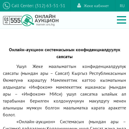
Call Center: (312) 63-51-51
Жеке кабинет
RU
Онлайн-аукцион системасынын конфиденциалдуулук
саясаты
Ушул Жеке маалыматтын конфиденциалдуулук
саясаты (мындан ары – Саясат) Кыргыз Республикасынын
Өкмөтүнө караштуу Мамлекеттик каттоо кызматынын
алдындагы
«Инфоком»
мамлекеттик ишканасы (мындан
ары –
«Инфоком»
МИси) ушул саясатка ылайык ал
тарабынан берилген колдонуучунун макулдугу менен
алынышы мүмкүн болгон маалыматка карата аракетте
болот.
«Онлайн-аукцион» Системасын (мындан ары –
Система) пайдалануу Колдонуучунун ушул Саясат жана анда