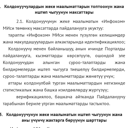
.
Колдонуучулардын жеке маалыматтарын топтоонун жана
иштеп чыгуунун максаттары
2.1. Колдонуучунун жеке маалыматын «Инфоком»
МИси төмөнкү максаттарда пайдаланууга укуктуу:
тарапты «Инфоком» МИси менен түзүлгөн келишимдер
жана макулдашуулардын алкактарында идентификациялоо;
Колдонуучу менен байланышуу, анын ичинде Порталды
пайдаланууга, кызматтарды көрсөтүүгө, ошондой эле
Колдонуучудан алынган суроо-талаптарды жана
билдирмелерди иштеп чыгууга тиешелүү билдирмелерди,
суроо-талаптарды жана маалыматтарды жөнөтүү үчүн;
аттары колдонулбай турган маалыматтардын негизинде
статистикалык жана башка изилдөөлөрдү жүргүзүү
;
верификаци
ялоо
,
башкача айтканда Пайдалануучу
тарабынан бериле утрган маалыматтарды тастыктоо
.
3.
Колдонуучунун жеке маалыматын иштеп чыгуунун жана
аны үчүнчү жактарга берүүнүн шарттары