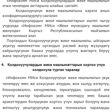
«Инфоком» МИси Колдонуучулардын жеке маалыматын
ички ченемдик акттарына ылайык сактайт.
Колдонуучунун жеке маалыматына карата анын
конфиденциалдуулугу сакталат.
Колдонуучулардын жеке маалыматтарын иштеп чыгуу
учурунда «Инфоком» МИси
«
Жеке мүнөздөгү маалымат
жөнүндө» Кыргыз Республикасынын мыйзамын
жетекчиликке алат.
Порталдын Колдонуучусунун жеке маалыматы, ыйгарым
укуктуу мамлекеттик органдын расмий жазуу жүзүндөгү
кайрылуусунан башка учурларда үчүнчү жактарга берүү
жана таркатууга арналган эмес.
4.
Колдонуучулардын жеке маалыматтарын коргоо үчүн
колдонула турган чаралар
«Инфоком» МИси Колдонуучунун жеке маалыматын укук
ченемдүү эмес же кокусунан алуудан, жок кылуу, өзгөртүү,
блокировкалоо, көчүрмөлөө, таркатуудан, ошондой эле
үчүнчү жактар тарабынан укук ченемдүү эмес башка
аракеттердин болушунан коргоо үчүн зарыл болуучу жана
жетиштүү уюштуруучулук жана техникалык чараларды