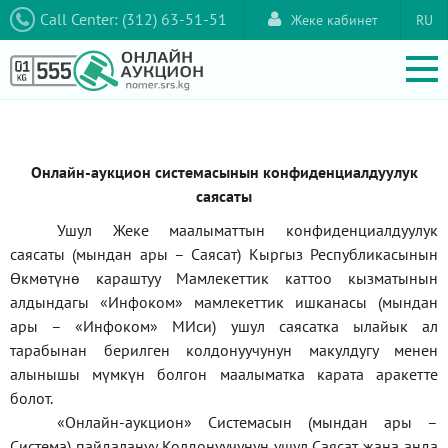
Call Center: (312) 63-51-51
Жеке кабинет
RU
Онлайн-аукцион системасынын конфиденциалдуулук
саясаты
Ушул Жеке маалыматтын конфиденциалдуулук
саясаты (мындан ары – Саясат) Кыргыз Республикасынын
Өкмөтүнө караштуу Мамлекеттик каттоо кызматынын
алдындагы
«Инфоком»
мамлекеттик ишканасы (мындан
ары –
«Инфоком»
МИси) ушул саясатка ылайык ал
тарабынан берилген колдонуучунун макулдугу менен
алынышы мүмкүн болгон маалыматка карата аракетте
болот.
«Онлайн-аукцион» Системасын (мындан ары –
Система) пайдалануу Колдонуучунун ушул Саясат жана анда