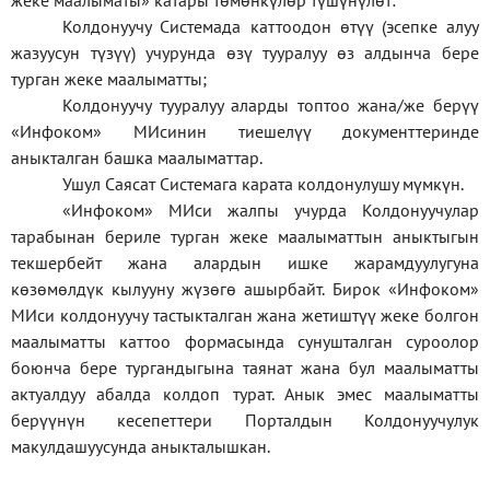
жеке
маалыматы
»
катары төмөнкүлөр түшүнүлөт:
Колдонуучу Системада каттоодон өтүү (эсепке алуу
жазуусун түзүү) учурунда өзү тууралуу өз алдынча бере
турган жеке маалыматты;
Колдонуучу тууралуу аларды топтоо жана/же берүү
«Инфоком» МИсинин тиешелүү документтеринде
аныкталган башка маалыматтар.
Ушул Саясат Системага карата колдонулушу мүмкүн.
«Инфоком» МИси жалпы учурда Колдонуучулар
тарабынан бериле турган жеке маалыматтын аныктыгын
текшербейт жана алардын ишке жарамдуулугуна
көзөмөлдүк кылууну жүзөгө ашырбайт. Бирок «Инфоком»
МИси колдонуучу тастыкталган жана жетиштүү жеке болгон
маалыматты каттоо формасында сунушталган суроолор
боюнча бере тургандыгына таянат жана бул маалыматты
актуалдуу абалда колдоп турат. Анык эмес маалыматты
берүүнүн кесепеттери Порталдын Колдонуучулук
макулдашуусунда аныкталышкан.