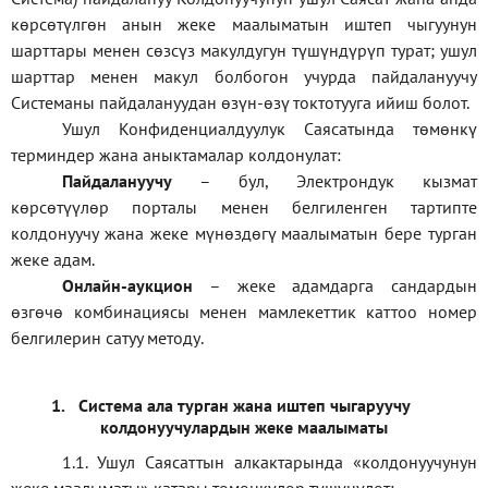
көрсөтүлгөн анын жеке маалыматын иштеп чыгуунун
шарттары менен сөзсүз макулдугун түшүндүрүп турат; ушул
шарттар менен макул болбогон учурда пайдалануучу
Системаны пайдалануудан өзүн-өзү токтотууга ийиш болот.
Ушул Конфиденциалдуулук Саясатында төмөнкү
терминдер жана аныктамалар колдонулат:
П
айдалануучу
– бул
, Электрондук кызмат
көрсөтүүлөр порталы менен белгиленген тартипте
колдонуучу жана жеке мүнөздөгү маалыматын бере турган
жеке адам
.
Онлайн-аукцион
–
жеке адамдарга сандардын
өзгөчө комбинациясы менен мамлекеттик каттоо номер
белгилерин сатуу методу
.
1.
Система ала турган жана иштеп чыгаруучу
колдонуучулардын жеке маалыматы
1.1
.
Ушул Саясаттын алкактарында
«
колдонуучунун