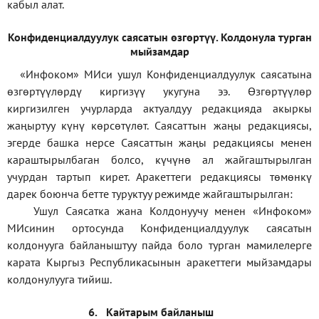
кабыл алат.
Конфиденциал
дуулук саясатын өзгөртүү
.
Колдонула турган
мыйзамдар
«Инфоком»
МИси ушул Конфиденциалдуулук саясатына
өзгөртүүлөрдү киргизүү укугуна ээ. Өзгөртүүлөр
киргизилген учурларда актуалдуу редакцияда акыркы
жаңыртуу күнү көрсөтүлөт. Саясаттын жаңы редакциясы,
эгерде башка нерсе Саясаттын жаңы редакциясы менен
караштырылбаган болсо, күчүнө ал жайгаштырылган
учурдан тартып кирет. Аракеттеги редакциясы төмөнкү
дарек боюнча бетте туруктуу режимде жайгаштырылган:
Ушул Саясатка жана Колдонуучу менен «Инфоком»
МИсинин ортосунда Конфиденциалдуулук саясатын
колдонууга байланыштуу пайда боло турган мамилелерге
карата Кыргыз Республикасынын аракеттеги мыйзамдары
колдонулууга тийиш.
6.
Кайтарым байланыш