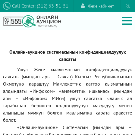
Call Center: (312) 63-51-51
Жеке кабинет
RU
Онлайн-аукцион системасынын конфиденциалдуулук
саясаты
Ушул Жеке маалыматтын конфиденциалдуулук
саясаты (мындан ары – Саясат) Кыргыз Республикасынын
Өкмөтүнө караштуу Мамлекеттик каттоо кызматынын
алдындагы
«Инфоком»
мамлекеттик ишканасы (мындан
ары –
«Инфоком»
МИси) ушул саясатка ылайык ал
тарабынан берилген колдонуучунун макулдугу менен
алынышы мүмкүн болгон маалыматка карата аракетте
болот.
«Онлайн-аукцион» Системасын (мындан ары –
Система) пайдалануу Колдонуучунун ушул Саясат жана анда