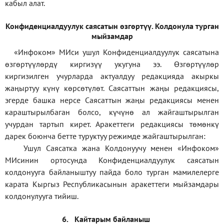
кабыл алат.
Конфиденциал
дуулук саясатын өзгөртүү
.
Колдонула турган
мыйзамдар
«Инфоком»
МИси ушул Конфиденциалдуулук саясатына
өзгөртүүлөрдү киргизүү укугуна ээ. Өзгөртүүлөр
киргизилген учурларда актуалдуу редакцияда акыркы
жаңыртуу күнү көрсөтүлөт. Саясаттын жаңы редакциясы,
эгерде башка нерсе Саясаттын жаңы редакциясы менен
караштырылбаган болсо, күчүнө ал жайгаштырылган
учурдан тартып кирет. Аракеттеги редакциясы төмөнкү
дарек боюнча бетте туруктуу режимде жайгаштырылган:
Ушул Саясатка жана Колдонуучу менен «Инфоком»
МИсинин ортосунда Конфиденциалдуулук саясатын
колдонууга байланыштуу пайда боло турган мамилелерге
карата Кыргыз Республикасынын аракеттеги мыйзамдары
колдонулууга тийиш.
6.
Кайтарым байланыш