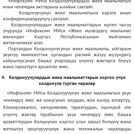
«Инфоком» МИси Колдонуучулардын жеке маалыматын
ички ченемдик акттарына ылайык сактайт.
Колдонуучунун жеке маалыматына карата анын
конфиденциалдуулугу сакталат.
Колдонуучулардын жеке маалыматтарын иштеп чыгуу
учурунда «Инфоком» МИси
«
Жеке мүнөздөгү маалымат
жөнүндө» Кыргыз Республикасынын мыйзамын
жетекчиликке алат.
Порталдын Колдонуучусунун жеке маалыматы, ыйгарым
укуктуу мамлекеттик органдын расмий жазуу жүзүндөгү
кайрылуусунан башка учурларда үчүнчү жактарга берүү
жана таркатууга арналган эмес.
4.
Колдонуучулардын жеке маалыматтарын коргоо үчүн
колдонула турган чаралар
«Инфоком» МИси Колдонуучунун жеке маалыматын укук
ченемдүү эмес же кокусунан алуудан, жок кылуу, өзгөртүү,
блокировкалоо, көчүрмөлөө, таркатуудан, ошондой эле
үчүнчү жактар тарабынан укук ченемдүү эмес башка
аракеттердин болушунан коргоо үчүн зарыл болуучу жана
жетиштүү уюштуруучулук жана техникалык чараларды