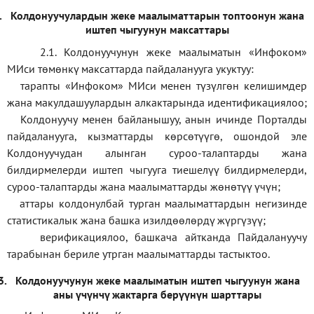
.
Колдонуучулардын жеке маалыматтарын топтоонун жана
иштеп чыгуунун максаттары
2.1. Колдонуучунун жеке маалыматын «Инфоком»
МИси төмөнкү максаттарда пайдаланууга укуктуу:
тарапты «Инфоком» МИси менен түзүлгөн келишимдер
жана макулдашуулардын алкактарында идентификациялоо;
Колдонуучу менен байланышуу, анын ичинде Порталды
пайдаланууга, кызматтарды көрсөтүүгө, ошондой эле
Колдонуучудан алынган суроо-талаптарды жана
билдирмелерди иштеп чыгууга тиешелүү билдирмелерди,
суроо-талаптарды жана маалыматтарды жөнөтүү үчүн;
аттары колдонулбай турган маалыматтардын негизинде
статистикалык жана башка изилдөөлөрдү жүргүзүү
;
верификаци
ялоо
,
башкача айтканда Пайдалануучу
тарабынан бериле утрган маалыматтарды тастыктоо
.
3.
Колдонуучунун жеке маалыматын иштеп чыгуунун жана
аны үчүнчү жактарга берүүнүн шарттары