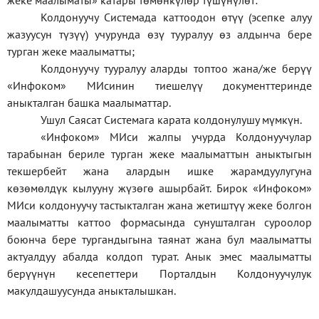
жеке
маалыматы
»
катары төмөнкүлөр түшүнүлөт:
Колдонуучу Системада каттоодон өтүү (эсепке алуу
жазуусун түзүү) учурунда өзү тууралуу өз алдынча бере
турган жеке маалыматты;
Колдонуучу тууралуу аларды топтоо жана/же берүү
«Инфоком» МИсинин тиешелүү документтеринде
аныкталган башка маалыматтар.
Ушул Саясат Системага карата колдонулушу мүмкүн.
«Инфоком» МИси жалпы учурда Колдонуучулар
тарабынан бериле турган жеке маалыматтын аныктыгын
текшербейт жана алардын ишке жарамдуулугуна
көзөмөлдүк кылууну жүзөгө ашырбайт. Бирок «Инфоком»
МИси колдонуучу тастыкталган жана жетиштүү жеке болгон
маалыматты каттоо формасында сунушталган суроолор
боюнча бере тургандыгына таянат жана бул маалыматты
актуалдуу абалда колдоп турат. Анык эмес маалыматты
берүүнүн кесепеттери Порталдын Колдонуучулук
макулдашуусунда аныкталышкан.