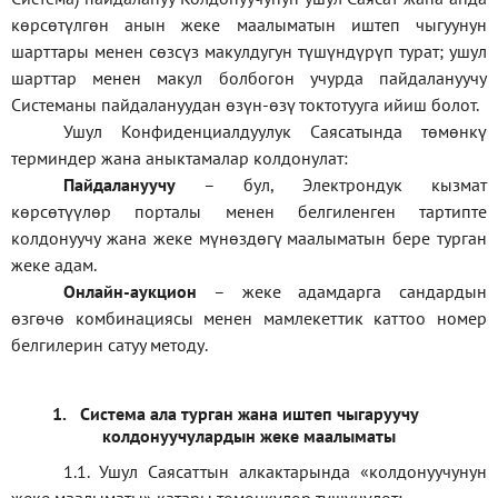
көрсөтүлгөн анын жеке маалыматын иштеп чыгуунун
шарттары менен сөзсүз макулдугун түшүндүрүп турат; ушул
шарттар менен макул болбогон учурда пайдалануучу
Системаны пайдалануудан өзүн-өзү токтотууга ийиш болот.
Ушул Конфиденциалдуулук Саясатында төмөнкү
терминдер жана аныктамалар колдонулат:
П
айдалануучу
– бул
, Электрондук кызмат
көрсөтүүлөр порталы менен белгиленген тартипте
колдонуучу жана жеке мүнөздөгү маалыматын бере турган
жеке адам
.
Онлайн-аукцион
–
жеке адамдарга сандардын
өзгөчө комбинациясы менен мамлекеттик каттоо номер
белгилерин сатуу методу
.
1.
Система ала турган жана иштеп чыгаруучу
колдонуучулардын жеке маалыматы
1.1
.
Ушул Саясаттын алкактарында
«
колдонуучунун