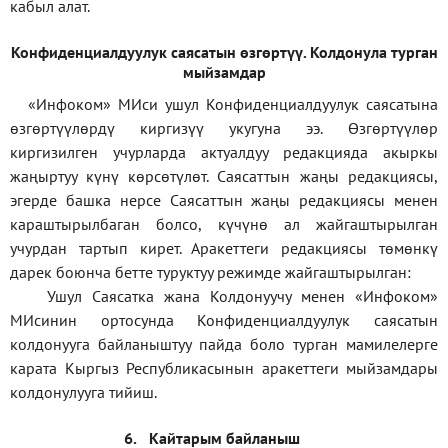
кабыл алат.
Конфиденциал
дуулук саясатын өзгөртүү
.
Колдонула турган
мыйзамдар
«Инфоком»
МИси ушул Конфиденциалдуулук саясатына
өзгөртүүлөрдү киргизүү укугуна ээ. Өзгөртүүлөр
киргизилген учурларда актуалдуу редакцияда акыркы
жаңыртуу күнү көрсөтүлөт. Саясаттын жаңы редакциясы,
эгерде башка нерсе Саясаттын жаңы редакциясы менен
караштырылбаган болсо, күчүнө ал жайгаштырылган
учурдан тартып кирет. Аракеттеги редакциясы төмөнкү
дарек боюнча бетте туруктуу режимде жайгаштырылган:
Ушул Саясатка жана Колдонуучу менен «Инфоком»
МИсинин ортосунда Конфиденциалдуулук саясатын
колдонууга байланыштуу пайда боло турган мамилелерге
карата Кыргыз Республикасынын аракеттеги мыйзамдары
колдонулууга тийиш.
6.
Кайтарым байланыш