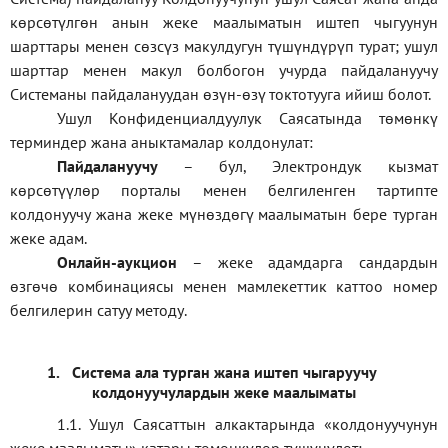
көрсөтүлгөн анын жеке маалыматын иштеп чыгуунун
шарттары менен сөзсүз макулдугун түшүндүрүп турат; ушул
шарттар менен макул болбогон учурда пайдалануучу
Системаны пайдалануудан өзүн-өзү токтотууга ийиш болот.
Ушул Конфиденциалдуулук Саясатында төмөнкү
терминдер жана аныктамалар колдонулат:
П
айдалануучу
– бул
, Электрондук кызмат
көрсөтүүлөр порталы менен белгиленген тартипте
колдонуучу жана жеке мүнөздөгү маалыматын бере турган
жеке адам
.
Онлайн-аукцион
–
жеке адамдарга сандардын
өзгөчө комбинациясы менен мамлекеттик каттоо номер
белгилерин сатуу методу
.
1.
Система ала турган жана иштеп чыгаруучу
колдонуучулардын жеке маалыматы
1.1
.
Ушул Саясаттын алкактарында
«
колдонуучунун