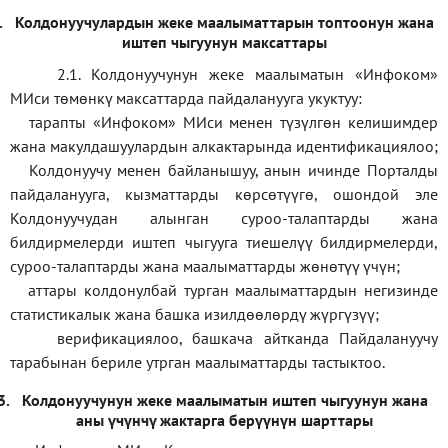
.
Колдонуучулардын жеке маалыматтарын топтоонун жана
иштеп чыгуунун максаттары
2.1. Колдонуучунун жеке маалыматын «Инфоком»
МИси төмөнкү максаттарда пайдаланууга укуктуу:
тарапты «Инфоком» МИси менен түзүлгөн келишимдер
жана макулдашуулардын алкактарында идентификациялоо;
Колдонуучу менен байланышуу, анын ичинде Порталды
пайдаланууга, кызматтарды көрсөтүүгө, ошондой эле
Колдонуучудан алынган суроо-талаптарды жана
билдирмелерди иштеп чыгууга тиешелүү билдирмелерди,
суроо-талаптарды жана маалыматтарды жөнөтүү үчүн;
аттары колдонулбай турган маалыматтардын негизинде
статистикалык жана башка изилдөөлөрдү жүргүзүү
;
верификаци
ялоо
,
башкача айтканда Пайдалануучу
тарабынан бериле утрган маалыматтарды тастыктоо
.
3.
Колдонуучунун жеке маалыматын иштеп чыгуунун жана
аны үчүнчү жактарга берүүнүн шарттары