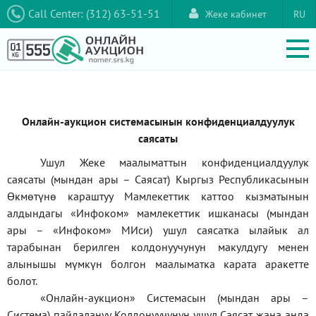
Call Center: (312) 63-51-51
Жеке кабинет
RU
Онлайн-аукцион системасынын конфиденциалдуулук
саясаты
Ушул Жеке маалыматтын конфиденциалдуулук
саясаты (мындан ары – Саясат) Кыргыз Республикасынын
Өкмөтүнө караштуу Мамлекеттик каттоо кызматынын
алдындагы
«Инфоком»
мамлекеттик ишканасы (мындан
ары –
«Инфоком»
МИси) ушул саясатка ылайык ал
тарабынан берилген колдонуучунун макулдугу менен
алынышы мүмкүн болгон маалыматка карата аракетте
болот.
«Онлайн-аукцион» Системасын (мындан ары –
Система) пайдалануу Колдонуучунун ушул Саясат жана анда