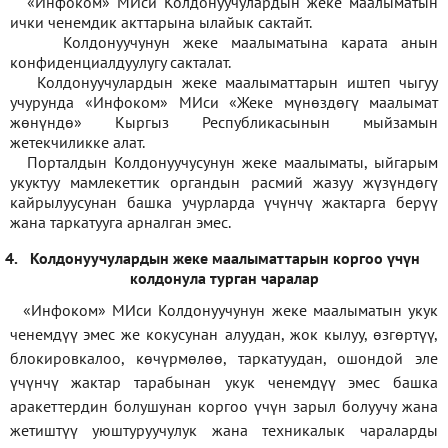
«Инфоком» МИси Колдонуучулардын жеке маалыматын
ички ченемдик акттарына ылайык сактайт.
Колдонуучунун жеке маалыматына карата анын
конфиденциалдуулугу сакталат.
Колдонуучулардын жеке маалыматтарын иштеп чыгуу
учурунда «Инфоком» МИси
«
Жеке мүнөздөгү маалымат
жөнүндө» Кыргыз Республикасынын мыйзамын
жетекчиликке алат.
Порталдын Колдонуучусунун жеке маалыматы, ыйгарым
укуктуу мамлекеттик органдын расмий жазуу жүзүндөгү
кайрылуусунан башка учурларда үчүнчү жактарга берүү
жана таркатууга арналган эмес.
4.
Колдонуучулардын жеке маалыматтарын коргоо үчүн
колдонула турган чаралар
«Инфоком» МИси Колдонуучунун жеке маалыматын укук
ченемдүү эмес же кокусунан алуудан, жок кылуу, өзгөртүү,
блокировкалоо, көчүрмөлөө, таркатуудан, ошондой эле
үчүнчү жактар тарабынан укук ченемдүү эмес башка
аракеттердин болушунан коргоо үчүн зарыл болуучу жана
жетиштүү уюштуруучулук жана техникалык чараларды