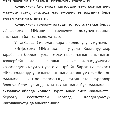
жеке
маалыматы
»
катары төмөнкүлөр түшүнүлөт:
Колдонуучу Системада каттоодон өтүү (эсепке алуу
жазуусун түзүү) учурунда өзү тууралуу өз алдынча бере
турган жеке маалыматты;
Колдонуучу тууралуу аларды топтоо жана/же берүү
«Инфоком» МИсинин тиешелүү документтеринде
аныкталган башка маалыматтар.
Ушул Саясат Системага карата колдонулушу мүмкүн.
«Инфоком» МИси жалпы учурда Колдонуучулар
тарабынан бериле турган жеке маалыматтын аныктыгын
текшербейт жана алардын ишке жарамдуулугуна
көзөмөлдүк кылууну жүзөгө ашырбайт. Бирок «Инфоком»
МИси колдонуучу тастыкталган жана жетиштүү жеке болгон
маалыматты каттоо формасында сунушталган суроолор
боюнча бере тургандыгына таянат жана бул маалыматты
актуалдуу абалда колдоп турат. Анык эмес маалыматты
берүүнүн кесепеттери Порталдын Колдонуучулук
макулдашуусунда аныкталышкан.