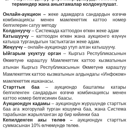
т
ерминдер жана аныктамалар
колдонулушат
.
Онлайн-аукцион –
жеке адамдарга сандардын өзгөчө
комбинациясы менен мамлекеттик каттоо номер
белгилерин сатуу методу
Колдонуучу
–
Системада каттоодон өткөн жеке адам
Катышуучу
–
каттоодон өткөн жана аукционго өзүнүн
катыша тургандыгын тастыктаган жеке адам
.
Жеңүүчү
–
онлайн-аукциондо утуп алган катышуучу.
Ыйгарым укуктуу орган
–
Кыргыз Республикасынын
Өкмөтүнө караштуу Мамлекеттик каттоо кызматынын
атынан Кыргыз Республикасынын Өкмөтүнө караштуу
Мамлекеттик каттоо кызматынын алдындагы «Инфоком»
мамлекеттик ишканасы.
Старттык баа
– аукциондо баштапкы катары
белгиленген сандардын өзгөчө комбинациясы менен
каттоо номер белгисинин баасы.
Аукциондун кадамы
– аукциондун жүрүшүндө старттык
баа ага жогорулай турган кошумча баа, жана Система
тарабынан жарыяланган ар бир кийинки баа
Кепилденген акы төлөө
–
аукциондун старттык
суммасынан 10% өлчөмүндө төлөө.