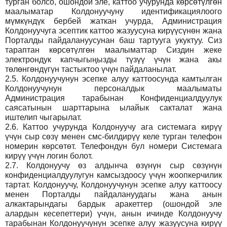
турган болсо, ошондой эле, каттоо учурунда көрсөтүлгөн
маалыматар Колдонуучуну идентификациялоого
мүмкүндүк бербей жаткан учурда, Администрация
Колдонуучуга эсептик каттоо жазуусуна кирүүсүнөн жана
Порталды пайдалануусунан баш тартууга укуктуу. Сиз
тараптан көрсөтүлгөн маалыматтар Сиздин жеке
электрондук капчыгыңызды түзүү үчүн жана акы
төлөнгөндүгүн тастыктоо үчүн пайдаланылат.
2.5.
Колдонуучунун эсепке алуу каттоосунда камтылган
Колдонуучунун персоналдык маалыматы
Администрация тарабынан Конфиденциалдуулук
саясатынын шарттарына ылайык сакталат жана
иштелип чыгарылат.
2.6.
Каттоо учурунда Колдонуучу ага системага кирүү
үчүн сыр сөзү менен смс-билдирүү келе турган телефон
номерин көрсөтөт. Телефондун бул номери Системага
кирүү үчүн логин болот.
2.7.
Колдонуучу өз алдынча өзүнүн сыр сөзүнүн
конфиденциалдуулугун камсыздоосу үчүн жоопкерчилик
тартат. Колдонуучу, Колдонуучунун эсепке алуу каттоосу
менен Порталды пайдалануудагы жана анын
алкактарындагы бардык аракеттер (ошондой эле
алардын кесепеттери) үчүн, анын ичинде Колдонуучу
тарабынан Колдонуучунун эсепке алуу жазуусуна кирүү