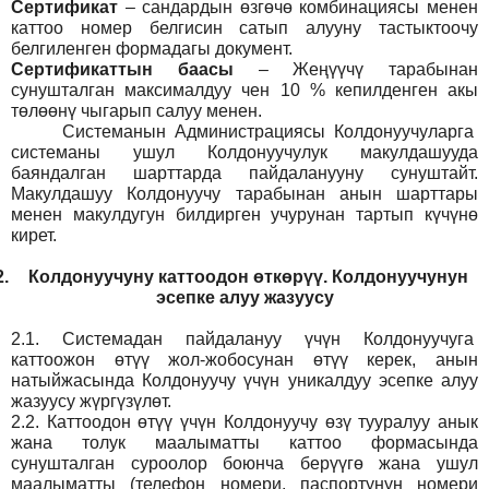
Сертификат
– сандардын өзгөчө комбинациясы менен
каттоо номер белгисин сатып алууну тастыктоочу
белгиленген формадагы документ
.
Сертификаттын баасы
– Жеңүүчү тарабынан
сунушталган максималдуу чен 10 % кепилденген акы
төлөөнү чыгарып салуу менен.
Системанын
Администрация
сы Колдонуучуларга
системаны ушул Колдонуучулук макулдашууда
баяндалган шарттарда пайдаланууну сунуштайт.
Макулдашуу Колдонуучу тарабынан анын шарттары
менен макулдугун билдирген учурунан тартып күчүнө
кирет.
2.
Колдонуучуну каттоодон өткөрүү. Колдонуучунун
эсепке алуу жазуусу
2.1.
Системадан пайдалануу үчүн Колдонуучуга
каттоожон өтүү жол-жобосунан өтүү керек, анын
натыйжасында Колдонуучу үчүн уникалдуу эсепке алуу
жазуусу жүргүзүлөт.
2.2.
Каттоодон өтүү үчүн Колдонуучу өзү тууралуу анык
жана толук маалыматты каттоо формасында
сунушталган суроолор боюнча берүүгө жана ушул
маалыматты (телефон номери, паспортунун номери