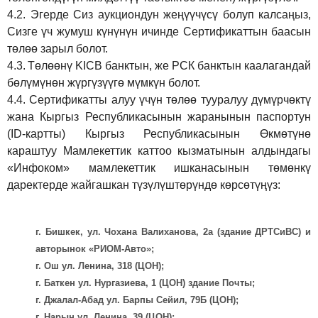
4.2.
Эгерде Сиз аукциондун жеңүүчүсү болуп калсаңыз,
Сизге үч жумуш күнүнүн ичинде Сертификаттын баасын
төлөө зарыл болот.
4.3.
Төлөөнү KICB банктын, же РСК банктын каалагандай
бөлүмүнөн жүргүзүүгө мүмкүн болот.
4.4.
Сертификатты алуу үчүн төлөө тууралуу дүмүрчөктү
жана Кыргыз Республикасынын жаранынын паспортун
(ID-картты) Кыргыз Республикасынын Өкмөтүнө
караштуу Мамлекеттик каттоо кызматынын алдындагы
«Инфоком» мамлекеттик ишканасынын төмөнкү
даректерде жайгашкан түзүлүштөрүндө көрсөтүңүз:
г. Бишкек, ул. Чохана Валиханова, 2а (здание ДРТСиВС) и
авторынок «РИОМ-Авто»;
г. Ош ул. Ленина, 318 (ЦОН);
г. Баткен ул. Нургазиева, 1 (ЦОН) здание Почты;
г. Джалал-Абад ул. Барпы Сейил, 79Б (ЦОН);
г. Нарын ул. Ленина, 39 (ЦОН);