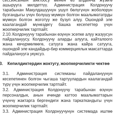
сессиясынын аяктоосу менен өз алдынча жүзөгө
ашырууга милдеттүү. Администрация Колдонуучу
тарабынан Макулдашуунун ушул бөлүгүнүн жоболорун
бузгандыгы үчүн болушу мүмкүн болгон маалымататрды
мүмкүн болгон жоготуу же бузуп алуу. Ошондой эле
каалагандай мүнөздөгү башка кесепеттер үчүн
жоопкерчилик тартпайт.
2.10.
Колдонуучу тарабынан өзүнүн эсепке алуу жазуусун
пайдалануусу. Колдонуучу аларды алууга, кайталоого
жана көчүрмөлөөгө, сатууга жана кайра сатууга,
ошондой эле кандайдыр-бир коммерциялык максаттарда
пайдаланууга укуксуз.
3.
Кепилдиктердин жоктугу, жоопкерчиликти чектөө
3.1.
Администрация
системаны пайдалануунун
кесепетинен болгон чыгаша тартуулардын каалагандай
түрү үчүн жоопкерчилик тартпайт.
3.2.
Администрация
Колдонуучу тарабынан өзүнүн
персоналдык, анын ичинде каттоо маалыматтарын
үчүнчү жактарга бергендиги жана таркаткандыгы үчүн
жоопкерчилик тартпайт.
3.3.
Администрация
Колдонуучунун системада иштөө