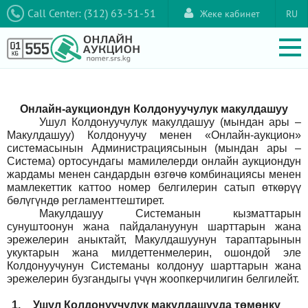
Call Center: (312) 63-51-51
Жеке кабинет
RU
Онлайн-аукциондун Колдонуучулук макулдашуу
Ушул Колдонуучулук макулдашуу (мындан ары –
Макулдашуу) Колдонуучу менен «Онлайн-аукцион»
системасынын Администрациясынын (мындан ары –
Система) ортосундагы мамилелерди онлайн аукциондун
жардамы менен сандардын өзгөчө комбинациясы менен
мамлекеттик каттоо номер белгилерин сатып өткөрүү
бөлүгүндө регламенттештирет.
Макулдашуу Системанын кызматтарын
сунуштоонун жана пайдалануунун шарттарын жана
эрежелерин аныктайт, Макулдашуунун тараптарынын
укуктарын жана милдеттенмелерин, ошондой эле
Колдонуучунун Системаны колдонуу шарттарын жана
эрежелерин бузгандыгы үчүн жоопкерчилигин белгилейт.
1.
Ушул Колдонуучулук макулдашууда төмөнкү