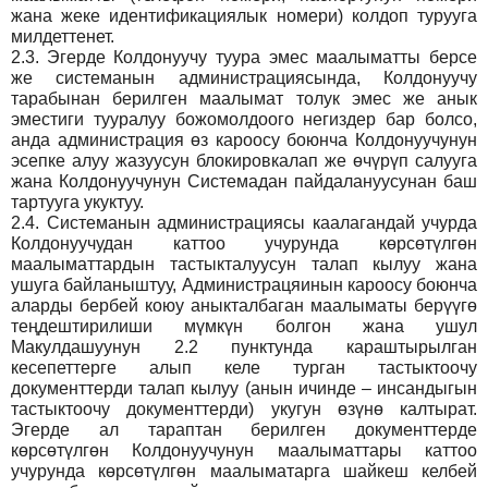
жана жеке идентификациялык номери) колдоп турууга
милдеттенет.
2.3.
Эгерде Колдонуучу туура эмес маалыматты берсе
же системанын администрациясында, Колдонуучу
тарабынан берилген маалымат толук эмес же анык
эместиги тууралуу божомолдоого негиздер бар болсо,
анда администрация өз кароосу боюнча Колдонуучунун
эсепке алуу жазуусун блокировкалап же өчүрүп салууга
жана Колдонуучунун Системадан пайдалануусунан баш
тартууга укуктуу.
2.4.
Системанын администрациясы каалагандай учурда
Колдонуучудан каттоо учурунда көрсөтүлгөн
маалыматтардын тастыкталуусун талап кылуу жана
ушуга байланыштуу, Администрацяинын кароосу боюнча
аларды бербей коюу аныкталбаган маалыматы берүүгө
теңдештирилиши мүмкүн болгон жана ушул
Макулдашуунун 2.2 пунктунда караштырылган
кесепеттерге алып келе турган тастыктоочу
документтерди талап кылуу (анын ичинде – инсандыгын
тастыктоочу документтерди) укугун өзүнө калтырат.
Эгерде ал тараптан берилген документтерде
көрсөтүлгөн Колдонуучунун маалыматтары каттоо
учурунда көрсөтүлгөн маалыматарга шайкеш келбей