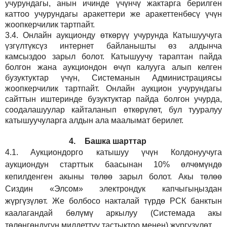
учурундагы, анын ичинде үчүнчү жактарга берилген
каттоо учурундагы аракеттери же аракеттенбөсү үчүн
жоопкерчилик тартпайт.
3.4.
Онлайн аукционду өткөрүү учурунда Катышуучуга
үзгүлтүксүз интернет байланышты өз алдынча
камсыздоо
зарыл
болот.
Катышуучу тараптан пайда
болгон жана аукциондон өчүп калууга алып келген
бузуктуктар үчүн, Системанын Администрациясы
жоопкерчилик тартпайт. Онлайн аукцион учурундагы
сайттын иштеринде бузуктуктар пайда болгон учурда,
соодалашуулар кайталанып өткөрүлөт, бул тууралуу
катышуучуларга алдын ала маалымат берилет.
4.
Башка шарттар
4.1.
Аукциондорго катышуу үчүн Колдонуучуга
аукциондун старттык баасынан 10% өлчөмүндө
кепилденген акыны төлөө зарыл болот. Акы төлөө
Сиздин
«Элсом»
электрондук капчыгыңыздан
жүргүзүлөт. Же болбосо накталай түрдө РСК банктын
каалагандай бөлүмү аркылуу (Системада акы
төлөнгөндүгүн милдеттүү тастыктоо менен) жүргүзүлөт.