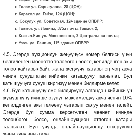
г. Талас ул. Сарыгулова, 28 (ЦОН);
г. Каракол ул. Гебзе, 124 (ЦОН);
с. Сокулук ул. Советская, 124 здание ОПВРР;
г. Токмок ул. Ленина, 375а почта Токмок-2;
г. Кызыл-Кия ул. Маяковского, 3 Центральная почта;
г. Узген ул. Ленина, 115 здание ОПВРР.
4.5.
Эгерде аукциондун жеңүүчүсү номер белгиси үчүн
белгиленген мөөнөттө төлөбөгөн болсо, кепилденген акы
төлөө кайтарылбайт, жана жеңүүчү катары эң чоң акча
ченин сунуштаган кийинки катышуучу таанылат. Бул
катышуучуга сунуш киргиз
үү
менен билдирме келет.
4.6.
Бул катышуучу смс-билдирүүнү алгандан кийинки үч
жумуш күнү ичинде өзүнүн максималдуу акча ченин 10%
кепилденген акы төлөөнү чыгарып салуу менен төлөйт.
Эгерде бул сумма көрсөтүлгөн мөөнөт ичинде
төлөнбөгөн болсо, онлайн-аукцион өтпөгөн катары
таанылат. Бул учурда онлайн-аукционду өткөрүүнүн
жаңы күнү аныкталат.