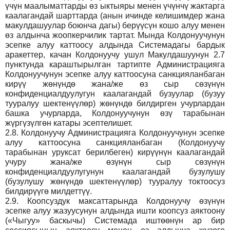
үчүн маалыматтарды өз ыктыяры менен үчүнчү жактарга
каалагандай шарттарда (анын ичинде келишимдер жана
макулдашуулар боюнча дагы) берүүсүн кошо алуу менен
өз алдынча жоопкерчилик тартат. Мында Колдонуучунун
эсепке алуу каттоосу алдында Системадагы бардык
аракеттер, качан Колдонуучу ушул Макулдашуунун 2.7
пунктунда караштырылган тартипте Администрацияга
Колдонуучунун эсепке алуу каттоосуна санкцияланбаган
кирүү жөнүндө жана/же өз сыр сөзүнүн
конфиденциалдуулугун каалагандай бузуулар (бузуу
тууралуу шектенүүлөр) жөнүндө билдирген учурлардан
башка учурларда, Колдонуучунун өзү тарабынан
жүргүзүлгөн катары эсептелишет.
2.8.
Колдонуучу Администрацияга Колдонуучунун эсепке
алуу каттоосуна санкцияланбаган (Колдонуучу
тарабынан уруксат берилбеген) кирүүнүн каалагандай
учуру жана/же өзүнүн сыр сөзүнүн
конфиденциалдуулугунун каалагандай бузулушу
(бузулушу жөнүндө шектенүүлөр) тууралуу токтоосуз
билдирүүгө милдеттүү.
2.9.
Коопсуздук максаттарында Колдонуучу өзүнүн
эсепке алуу жазуусунун алдында ишти коопсуз аяктоону
(«Чыгуу» баскычы) Системада иштөөнүн ар бир