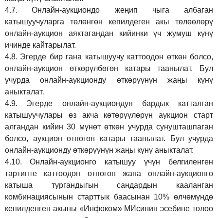
4.7.
Онлайн-аукциондо жеңип чыга албаган
катышуучуларга төлөнгөн кепилдеген акы төлөөлөрү
онлайн-аукцион аяктагандан кийинки үч жумуш күнү
ичинде кайтарылат.
4.8.
Эгерде бир гана катышуучу каттоодон өткөн болсо,
онлайн-аукцион өткөрүл
бө
гөн катары таанылат.
Бул
учурда онлайн-аукционду өткөрүүнүн жаңы күнү
аныкталат
.
4.9.
Эгерде онлайн-аукциондун бардык катталган
катышуучулары өз акча көтөрүүлөрүн аукцион старт
алгандан кийин 30 мүнөт өткөн учурда сунушташпаган
болсо, аукцион өтпөгөн катары таанылат. Бул учурда
онлайн-аукционду өткөрүүнүн жаңы күнү аныкталат.
4.10.
Онлайн-аукционго катышуу үчүн белгиленген
тартипте каттоодон өтпөгөн жана онлайн-аукционго
катыша тургандыгын сандардын кааланган
комбинациясынын старттык баасынан 10% өлчөмүндө
кепилденген акыны
«Инфоком»
МИсинин эсебине төлөө