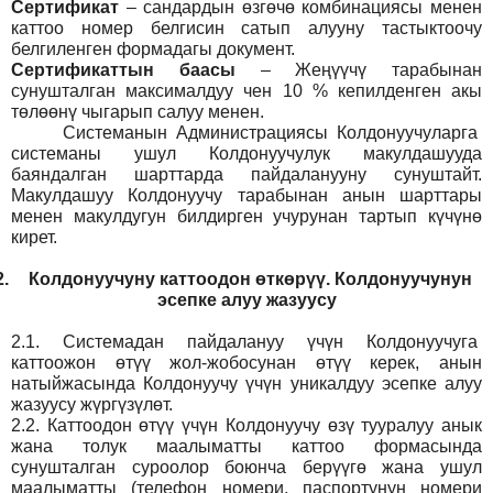
Сертификат
– сандардын өзгөчө комбинациясы менен
каттоо номер белгисин сатып алууну тастыктоочу
белгиленген формадагы документ
.
Сертификаттын баасы
– Жеңүүчү тарабынан
сунушталган максималдуу чен 10 % кепилденген акы
төлөөнү чыгарып салуу менен.
Системанын
Администрация
сы Колдонуучуларга
системаны ушул Колдонуучулук макулдашууда
баяндалган шарттарда пайдаланууну сунуштайт.
Макулдашуу Колдонуучу тарабынан анын шарттары
менен макулдугун билдирген учурунан тартып күчүнө
кирет.
2.
Колдонуучуну каттоодон өткөрүү. Колдонуучунун
эсепке алуу жазуусу
2.1.
Системадан пайдалануу үчүн Колдонуучуга
каттоожон өтүү жол-жобосунан өтүү керек, анын
натыйжасында Колдонуучу үчүн уникалдуу эсепке алуу
жазуусу жүргүзүлөт.
2.2.
Каттоодон өтүү үчүн Колдонуучу өзү тууралуу анык
жана толук маалыматты каттоо формасында
сунушталган суроолор боюнча берүүгө жана ушул
маалыматты (телефон номери, паспортунун номери