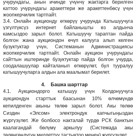
учурундагы, анын ичинде үчүнчү жактарга берилген
каттоо учурундагы аракеттери же аракеттенбөсү үчүн
жоопкерчилик тартпайт.
3.4.
Онлайн аукционду өткөрүү учурунда Катышуучуга
үзгүлтүксүз интернет байланышты өз алдынча
камсыздоо
зарыл
болот.
Катышуучу тараптан пайда
болгон жана аукциондон өчүп калууга алып келген
бузуктуктар үчүн, Системанын Администрациясы
жоопкерчилик тартпайт. Онлайн аукцион учурундагы
сайттын иштеринде бузуктуктар пайда болгон учурда,
соодалашуулар кайталанып өткөрүлөт, бул тууралуу
катышуучуларга алдын ала маалымат берилет.
4.
Башка шарттар
4.1.
Аукциондорго катышуу үчүн Колдонуучуга
аукциондун старттык баасынан 10% өлчөмүндө
кепилденген акыны төлөө зарыл болот. Акы төлөө
Сиздин
«Элсом»
электрондук капчыгыңыздан
жүргүзүлөт. Же болбосо накталай түрдө РСК банктын
каалагандай бөлүмү аркылуу (Системада акы
төлөнгөндүгүн милдеттүү тастыктоо менен) жүргүзүлөт.