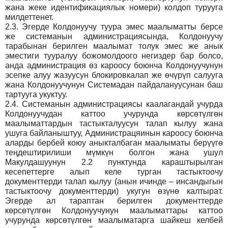
жана жеке идентификациялык номери) колдоп турууга
милдеттенет.
2.3.
Эгерде Колдонуучу туура эмес маалыматты берсе
же системанын администрациясында, Колдонуучу
тарабынан берилген маалымат толук эмес же анык
эместиги тууралуу божомолдоого негиздер бар болсо,
анда администрация өз кароосу боюнча Колдонуучунун
эсепке алуу жазуусун блокировкалап же өчүрүп салууга
жана Колдонуучунун Системадан пайдалануусунан баш
тартууга укуктуу.
2.4.
Системанын администрациясы каалагандай учурда
Колдонуучудан каттоо учурунда көрсөтүлгөн
маалыматтардын тастыкталуусун талап кылуу жана
ушуга байланыштуу, Администрацяинын кароосу боюнча
аларды бербей коюу аныкталбаган маалыматы берүүгө
теңдештирилиши мүмкүн болгон жана ушул
Макулдашуунун 2.2 пунктунда караштырылган
кесепеттерге алып келе турган тастыктоочу
документтерди талап кылуу (анын ичинде – инсандыгын
тастыктоочу документтерди) укугун өзүнө калтырат.
Эгерде ал тараптан берилген документтерде
көрсөтүлгөн Колдонуучунун маалыматтары каттоо
учурунда көрсөтүлгөн маалыматарга шайкеш келбей