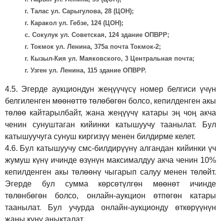
г. Талас ул. Сарыгулова, 28 (ЦОН);
г. Каракол ул. Гебзе, 124 (ЦОН);
с. Сокулук ул. Советская, 124 здание ОПВРР;
г. Токмок ул. Ленина, 375а почта Токмок-2;
г. Кызыл-Кия ул. Маяковского, 3 Центральная почта;
г. Узген ул. Ленина, 115 здание ОПВРР.
4.5.
Эгерде аукциондун жеңүүчүсү номер белгиси үчүн
белгиленген мөөнөттө төлөбөгөн болсо, кепилденген акы
төлөө кайтарылбайт, жана жеңүүчү катары эң чоң акча
ченин сунуштаган кийинки катышуучу таанылат. Бул
катышуучуга сунуш киргиз
үү
менен билдирме келет.
4.6.
Бул катышуучу смс-билдирүүнү алгандан кийинки үч
жумуш күнү ичинде өзүнүн максималдуу акча ченин 10%
кепилденген акы төлөөнү чыгарып салуу менен төлөйт.
Эгерде бул сумма көрсөтүлгөн мөөнөт ичинде
төлөнбөгөн болсо, онлайн-аукцион өтпөгөн катары
таанылат. Бул учурда онлайн-аукционду өткөрүүнүн
жаңы күнү аныкталат.