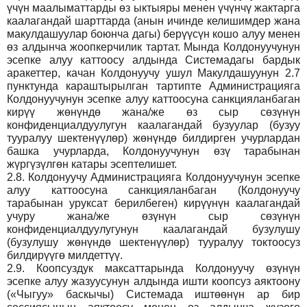
үчүн маалыматтарды өз ыктыяры менен үчүнчү жактарга
каалагандай шарттарда (анын ичинде келишимдер жана
макулдашуулар боюнча дагы) берүүсүн кошо алуу менен
өз алдынча жоопкерчилик тартат. Мында Колдонуучунун
эсепке алуу каттоосу алдында Системадагы бардык
аракеттер, качан Колдонуучу ушул Макулдашуунун 2.7
пунктунда караштырылган тартипте Администрацияга
Колдонуучунун эсепке алуу каттоосуна санкцияланбаган
кирүү жөнүндө жана/же өз сыр сөзүнүн
конфиденциалдуулугун каалагандай бузуулар (бузуу
тууралуу шектенүүлөр) жөнүндө билдирген учурлардан
башка учурларда, Колдонуучунун өзү тарабынан
жүргүзүлгөн катары эсептелишет.
2.8.
Колдонуучу Администрацияга Колдонуучунун эсепке
алуу каттоосуна санкцияланбаган (Колдонуучу
тарабынан уруксат берилбеген) кирүүнүн каалагандай
учуру жана/же өзүнүн сыр сөзүнүн
конфиденциалдуулугунун каалагандай бузулушу
(бузулушу жөнүндө шектенүүлөр) тууралуу токтоосуз
билдирүүгө милдеттүү.
2.9.
Коопсуздук максаттарында Колдонуучу өзүнүн
эсепке алуу жазуусунун алдында ишти коопсуз аяктоону
(«Чыгуу» баскычы) Системада иштөөнүн ар бир