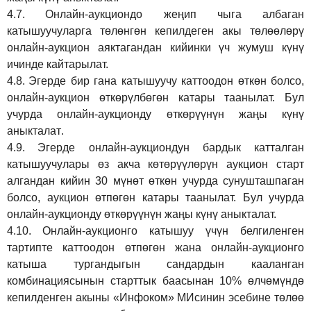
4.7.
Онлайн-аукциондо жеңип чыга албаган
катышуучуларга төлөнгөн кепилдеген акы төлөөлөрү
онлайн-аукцион аяктагандан кийинки үч жумуш күнү
ичинде кайтарылат.
4.8.
Эгерде бир гана катышуучу каттоодон өткөн болсо,
онлайн-аукцион өткөрүл
бө
гөн катары таанылат.
Бул
учурда онлайн-аукционду өткөрүүнүн жаңы күнү
аныкталат
.
4.9.
Эгерде онлайн-аукциондун бардык катталган
катышуучулары өз акча көтөрүүлөрүн аукцион старт
алгандан кийин 30 мүнөт өткөн учурда сунушташпаган
болсо, аукцион өтпөгөн катары таанылат. Бул учурда
онлайн-аукционду өткөрүүнүн жаңы күнү аныкталат.
4.10.
Онлайн-аукционго катышуу үчүн белгиленген
тартипте каттоодон өтпөгөн жана онлайн-аукционго
катыша тургандыгын сандардын кааланган
комбинациясынын старттык баасынан 10% өлчөмүндө
кепилденген акыны
«Инфоком»
МИсинин эсебине төлөө