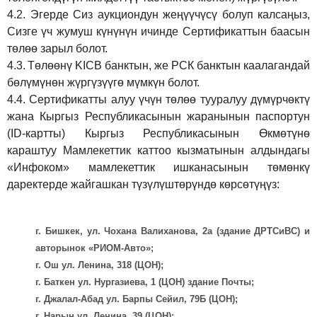
4.2.
Эгерде Сиз аукциондун жеңүүчүсү болуп калсаңыз,
Сизге үч жумуш күнүнүн ичинде Сертификаттын баасын
төлөө зарыл болот.
4.3.
Төлөөнү KICB банктын, же РСК банктын каалагандай
бөлүмүнөн жүргүзүүгө мүмкүн болот.
4.4.
Сертификатты алуу үчүн төлөө тууралуу дүмүрчөктү
жана Кыргыз Республикасынын жаранынын паспортун
(ID-картты) Кыргыз Республикасынын Өкмөтүнө
караштуу Мамлекеттик каттоо кызматынын алдындагы
«Инфоком» мамлекеттик ишканасынын төмөнкү
даректерде жайгашкан түзүлүштөрүндө көрсөтүңүз:
г. Бишкек, ул. Чохана Валиханова, 2а (здание ДРТСиВС) и
авторынок «РИОМ-Авто»;
г. Ош ул. Ленина, 318 (ЦОН);
г. Баткен ул. Нургазиева, 1 (ЦОН) здание Почты;
г. Джалал-Абад ул. Барпы Сейил, 79Б (ЦОН);
г. Нарын ул. Ленина, 39 (ЦОН);