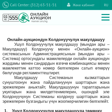
Call Center: (312) 63-51-51
Жеке кабинет
RU
Онлайн-аукциондун Колдонуучулук макулдашуу
Ушул Колдонуучулук макулдашуу (мындан ары –
Макулдашуу) Колдонуучу менен «Онлайн-аукцион»
системасынын Администрациясынын (мындан ары –
Система) ортосундагы мамилелерди онлайн аукциондун
жардамы менен сандардын өзгөчө комбинациясы менен
мамлекеттик каттоо номер белгилерин сатып өткөрүү
бөлүгүндө регламенттештирет.
Макулдашуу Системанын кызматтарын
сунуштоонун жана пайдалануунун шарттарын жана
эрежелерин аныктайт, Макулдашуунун тараптарынын
укуктарын жана милдеттенмелерин, ошондой эле
Колдонуучунун Системаны колдонуу шарттарын жана
эрежелерин бузгандыгы үчүн жоопкерчилигин белгилейт.
1.
Ушул Колдонуучулук макулдашууда төмөнкү