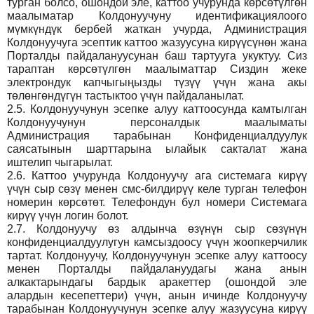
турган болсо, ошондой эле, каттоо учурунда көрсөтүлгөн
маалыматар Колдонуучуну идентификациялоого
мүмкүндүк бербей жаткан учурда, Администрация
Колдонуучуга эсептик каттоо жазуусуна кирүүсүнөн жана
Порталды пайдалануусунан баш тартууга укуктуу. Сиз
тараптан көрсөтүлгөн маалыматтар Сиздин жеке
электрондук капчыгыңызды түзүү үчүн жана акы
төлөнгөндүгүн тастыктоо үчүн пайдаланылат.
2.5.
Колдонуучунун эсепке алуу каттоосунда камтылган
Колдонуучунун персоналдык маалыматы
Администрация тарабынан Конфиденциалдуулук
саясатынын шарттарына ылайык сакталат жана
иштелип чыгарылат.
2.6.
Каттоо учурунда Колдонуучу ага системага кирүү
үчүн сыр сөзү менен смс-билдирүү келе турган телефон
номерин көрсөтөт. Телефондун бул номери Системага
кирүү үчүн логин болот.
2.7.
Колдонуучу өз алдынча өзүнүн сыр сөзүнүн
конфиденциалдуулугун камсыздоосу үчүн жоопкерчилик
тартат. Колдонуучу, Колдонуучунун эсепке алуу каттоосу
менен Порталды пайдалануудагы жана анын
алкактарындагы бардык аракеттер (ошондой эле
алардын кесепеттери) үчүн, анын ичинде Колдонуучу
тарабынан Колдонуучунун эсепке алуу жазуусуна кирүү