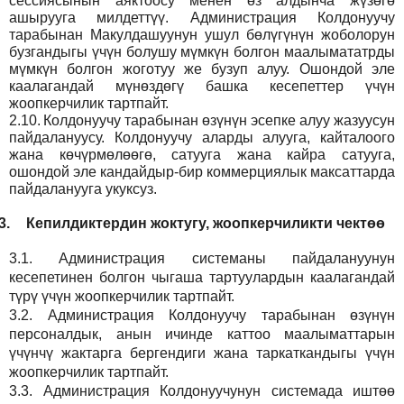
сессиясынын аяктоосу менен өз алдынча жүзөгө
ашырууга милдеттүү. Администрация Колдонуучу
тарабынан Макулдашуунун ушул бөлүгүнүн жоболорун
бузгандыгы үчүн болушу мүмкүн болгон маалымататрды
мүмкүн болгон жоготуу же бузуп алуу. Ошондой эле
каалагандай мүнөздөгү башка кесепеттер үчүн
жоопкерчилик тартпайт.
2.10.
Колдонуучу тарабынан өзүнүн эсепке алуу жазуусун
пайдалануусу. Колдонуучу аларды алууга, кайталоого
жана көчүрмөлөөгө, сатууга жана кайра сатууга,
ошондой эле кандайдыр-бир коммерциялык максаттарда
пайдаланууга укуксуз.
3.
Кепилдиктердин жоктугу, жоопкерчиликти чектөө
3.1.
Администрация
системаны пайдалануунун
кесепетинен болгон чыгаша тартуулардын каалагандай
түрү үчүн жоопкерчилик тартпайт.
3.2.
Администрация
Колдонуучу тарабынан өзүнүн
персоналдык, анын ичинде каттоо маалыматтарын
үчүнчү жактарга бергендиги жана таркаткандыгы үчүн
жоопкерчилик тартпайт.
3.3.
Администрация
Колдонуучунун системада иштөө