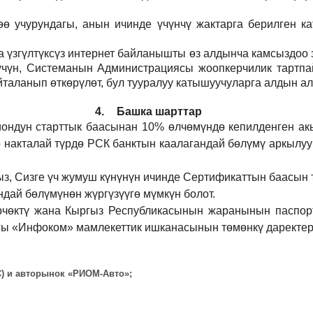
 учурундагы, анын ичинде үчүнчү жактарга берилген кат
а үзгүлтүксүз интернет байланышты өз алдынча камсыздоо
р үчүн, Системанын Администрациясы жоопкерчилик тартпа
йталанып өткөрүлөт, бул тууралуу катышуучуларга алдын а
4.
Башка шарттар
иондун старттык баасынан 10% өлчөмүндө кепилденген ак
 накталай түрдө РСК банктын каалагандай бөлүмү аркылуу
ыз, Сизге үч жумуш күнүнүн ичинде Сертификаттын баасын 
дай бөлүмүнөн жүргүзүүгө мүмкүн болот.
рчөктү жана Кыргыз Республикасынын жаранынын паспорт
ы «Инфоком» мамлекеттик ишканасынын төмөнкү даректерд
ВС) и авторынок «РИОМ-Авто»;