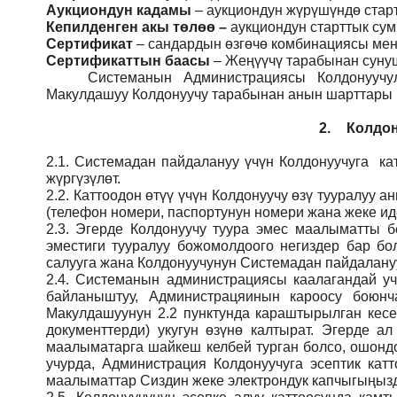
Аукциондун кадамы
– аукциондун жүрүшүндө стар
Кепилденген акы төлөө
–
аукциондун старттык су
Сертификат
– сандардын өзгөчө комбинациясы мене
Сертификаттын баасы
– Жеңүүчү тарабынан сунуш
Системанын
Администрация
сы Колдонуучу
Макулдашуу Колдонуучу тарабынан анын шарттары ме
2.
Колдон
2.1.
Системадан пайдалануу үчүн Колдонуучуга кат
жүргүзүлөт.
2.2.
Каттоодон өтүү үчүн Колдонуучу өзү тууралуу
(телефон номери, паспортунун номери жана жеке ид
2.3.
Эгерде Колдонуучу туура эмес маалыматты б
эместиги тууралуу божомолдоого негиздер бар бо
салууга жана Колдонуучунун Системадан пайдалануу
2.4.
Системанын администрациясы каалагандай учу
байланыштуу, Администрацяинын кароосу боюн
Макулдашуунун 2.2 пунктунда караштырылган кесе
документтерди) укугун өзүнө калтырат. Эгерде а
маалыматарга шайкеш келбей турган болсо, ошондо
учурда, Администрация Колдонуучуга эсептик кат
маалыматтар Сиздин жеке электрондук капчыгыңызды