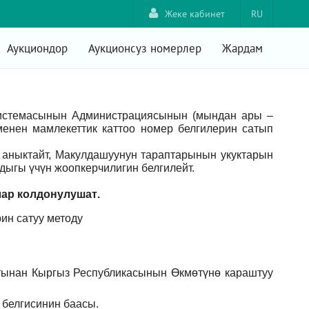
Жеке кабинет
RU
Аукциондор
Аукционсуз номерлер
Жардам
системасынын Администрациясынын (мындан ары –
енен мамлекеттик каттоо номер белгилерин сатып
аныктайт, Макулдашуунун тараптарынын укуктарын
ыгы үчүн жоопкерчилигин белгилейт.
лар
колдонулушат
.
ин сатуу методу
тынан Кыргыз Республикасынын Өкмөтүнө караштуу
 белгисинин баасы.