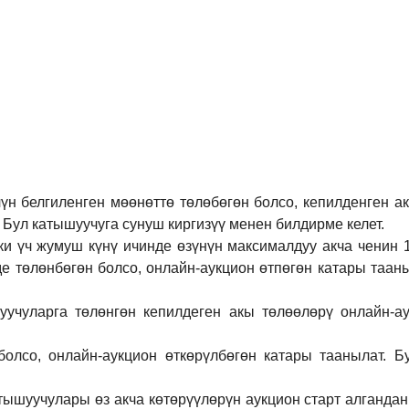
үн белгиленген мөөнөттө төлөбөгөн болсо, кепилденген а
 Бул катышуучуга сунуш киргиз
үү
менен билдирме келет.
ки үч жумуш күнү ичинде өзүнүн максималдуу акча ченин
де төлөнбөгөн болсо, онлайн-аукцион өтпөгөн катары таан
учуларга төлөнгөн кепилдеген акы төлөөлөрү онлайн-ау
болсо, онлайн-аукцион өткөрүл
бө
гөн катары таанылат.
Б
тышуучулары өз акча көтөрүүлөрүн аукцион старт алгандан