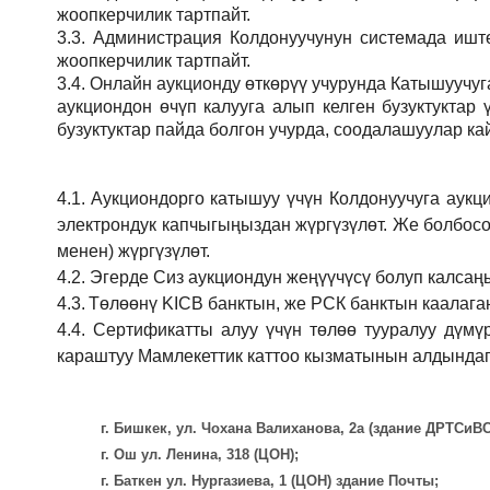
жоопкерчилик тартпайт.
3.3.
Администрация
Колдонуучунун системада иштөө
жоопкерчилик тартпайт.
3.4.
Онлайн аукционду өткөрүү учурунда Катышуучуг
аукциондон өчүп калууга алып келген бузуктукта
бузуктуктар пайда болгон учурда, соодалашуулар ка
4.1.
Аукциондорго катышуу үчүн Колдонуучуга аукц
электрондук капчыгыңыздан жүргүзүлөт. Же болбосо
менен) жүргүзүлөт.
4.2.
Эгерде Сиз аукциондун жеңүүчүсү болуп калсаң
4.3.
Төлөөнү KICB банктын, же РСК банктын каалаган
4.4.
Сертификатты алуу үчүн төлөө тууралуу дүмү
караштуу Мамлекеттик каттоо кызматынын алдындаг
г. Бишкек, ул. Чохана Валиханова, 2а (здание ДРТСи
г. Ош ул. Ленина, 318 (ЦОН);
г. Баткен ул. Нургазиева, 1 (ЦОН) здание Почты;