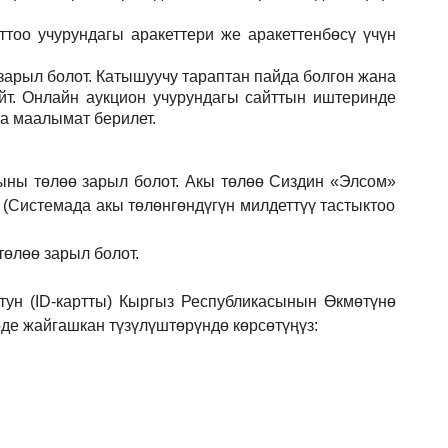
тоо учурундагы аракеттери же аракеттенбөсү үчүн
зарыл
болот.
Катышуучу тараптан пайда болгон жана
йт. Онлайн аукцион учурундагы сайттын иштеринде
ла маалымат берилет.
ыны төлөө зарыл болот. Акы төлөө Сиздин
«Элсом»
 (Системада акы төлөнгөндүгүн милдеттүү тастыктоо
төлөө зарыл болот.
ун (ID-картты) Кыргыз Республикасынын Өкмөтүнө
е жайгашкан түзүлүштөрүндө көрсөтүңүз: