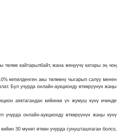
кы төлөө кайтарылбайт, жана жеңүүчү катары эң чоң
 10% кепилденген акы төлөөнү чыгарып салуу менен
ылат. Бул учурда онлайн-аукционду өткөрүүнүн жаңы
кцион аяктагандан кийинки үч жумуш күнү ичинде
ул учурда онлайн-аукционду өткөрүүнүн жаңы күнү
 кийин 30 мүнөт өткөн учурда сунушташпаган болсо,