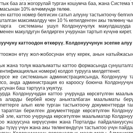
ттык баа ага жогорулай турган кошумча баа, жана Система
ммасынан 10% өлчөмүндө төлөө.
н каттоо номер белгисин сатып алууну тастыктоочу белги
талган максималдуу чен 10 % кепилденген акы төлөөнү чы
ларга системаны ушул Колдонуучулук макулдашууда 
нен макулдугун билдирген учурунан тартып күчүнө кирет.
уучуну каттоодон өткөрүү. Колдонуучунун эсепке алуу
тоожон өтүү жол-жобосунан өтүү керек, анын натыйжасын
 анык жана толук маалыматты каттоо формасында сунуштал
ентификациялык номери) колдоп турууга милдеттенет.
ерсе же системанын администрациясында, Колдонуучу т
лсо, анда администрация өз кароосу боюнча Колдонуучун
сунан баш тартууга укуктуу.
рда Колдонуучудан каттоо учурунда көрсөтүлгөн маалым
ча аларды бербей коюу аныкталбаган маалыматы бер
петтерге алып келе турган тастыктоочу документтерди та
л тараптан берилген документтерде көрсөтүлгөн Колдону
й эле, каттоо учурунда көрсөтүлгөн маалыматар Колдону
тоо жазуусуна кирүүсүнөн жана Порталды пайдалануусунан
 түзүү үчүн жана акы төлөнгөндүгүн тастыктоо үчүн пайда