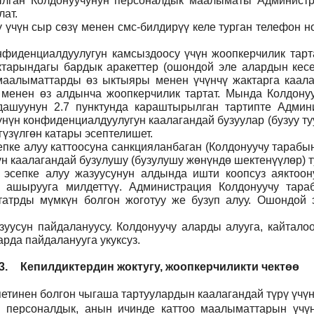
тылган Колдонуучунун персоналдык маалыматы Админист
ат.
ү үчүн сыр сөзү менен смс-билдирүү келе турган телефон 
фиденциалдуулугун камсыздоосу үчүн жоопкерчилик тартат
тарындагы бардык аракеттер (ошондой эле алардын кесеп
н маалыматтарды өз ыктыяры менен үчүнчү жактарга каал
 менен өз алдынча жоопкерчилик тартат. Мында Колдонуу
дашуунун 2.7 пунктунда караштырылган тартипте Админи
үнүн конфиденциалдуулугун каалагандай бузуулар (бузуу т
үзүлгөн катары эсептелишет.
пке алуу каттоосуна санкцияланбаган (Колдонуучу тарабын
н каалагандай бузулушу (бузулушу жөнүндө шектенүүлөр) ту
н эсепке алуу жазуусунун алдында ишти коопсуз аяктоо
 ашырууга милдеттүү. Администрация Колдонуучу тар
атрды мүмкүн болгон жоготуу же бузуп алуу. Ошондой э
уусун пайдалануусу. Колдонуучу аларды алууга, кайталоо
рда пайдаланууга укуксуз.
3.
Кепилдиктердин жоктугу, жоопкерчиликти чектөө
етинен болгон чыгаша тартуулардын каалагандай түрү үчүн
н персоналдык, анын ичинде каттоо маалыматтарын үчүн