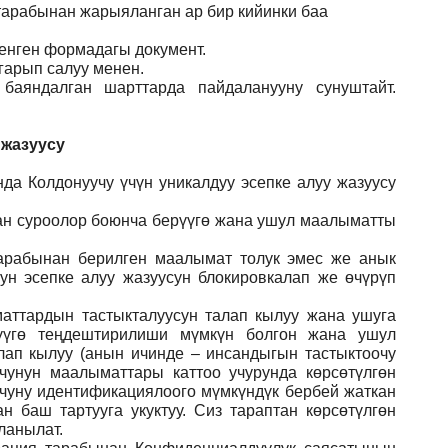
 тарабынан жарыяланган ар бир кийинки баа
ленген формадагы документ
.
гарып салуу менен.
баяндалган шарттарда пайдаланууну сунуштайт.
 жазуусу
да Колдонуучу үчүн уникалдуу эсепке алуу жазуусу
ган суроолор боюнча берүүгө жана ушул маалыматты
арабынан берилген маалымат толук эмес же анык
ун эсепке алуу жазуусун блокировкалап же өчүрүп
аттардын тастыкталуусун талап кылуу жана ушуга
үүгө теңдештирилиши мүмкүн болгон жана ушул
лап кылуу (анын ичинде – инсандыгын тастыктоочу
учунун маалыматтары каттоо учурунда көрсөтүлгөн
учуну идентификациялоого мүмкүндүк бербей жаткан
 баш тартууга укуктуу. Сиз тараптан көрсөтүлгөн
ланылат.