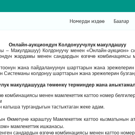
Номерди издөө
Баалар
Онлайн-аукциондун Колдонуучулук макулдашуу
ры – Макулдашуу) Колдонуучу менен «Онлайн-аукцион» 
ондун жардамы менен сандардын өзгөчө комбинациясы м
оонун жана пайдалануунун шарттарын жана эрежелерин 
н Системаны колдонуу шарттарын жана эрежелерин бузганд
лук макулдашууда төмөнкү т
ерминдер жана аныктама
ө комбинациясы менен мамлекеттик каттоо номер белгилер
м
үн катыша тургандыгын тастыктаган жеке адам
.
ын Өкмөтүнө караштуу Мамлекеттик каттоо кызматынын а
ом» мамлекеттик ишканасы.
енген сандардын өзгөчө комбинациясы менен каттоо номер