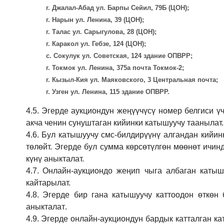
г. Джалал-Абад ул. Барпы Сейил, 79Б (ЦОН);
г. Нарын ул. Ленина, 39 (ЦОН);
г. Талас ул. Сарыгулова, 28 (ЦОН);
г. Каракол ул. Гебзе, 124 (ЦОН);
с. Сокулук ул. Советская, 124 здание ОПВРР;
г. Токмок ул. Ленина, 375а почта Токмок-2;
г. Кызыл-Кия ул. Маяковского, 3 Центральная почта;
г. Узген ул. Ленина, 115 здание ОПВРР.
4.5.
Эгерде аукциондун жеңүүчүсү номер белгиси үч
акча ченин сунуштаган кийинки катышуучу таанылат.
4.6.
Бул катышуучу смс-билдирүүнү алгандан кийин
төлөйт. Эгерде бул сумма көрсөтүлгөн мөөнөт ичин
күнү аныкталат.
4.7.
Онлайн-аукциондо жеңип чыга албаган катышу
кайтарылат.
4.8.
Эгерде бир гана катышуучу каттоодон өткөн 
аныкталат
.
4.9.
Эгерде онлайн-аукциондун бардык катталган ка