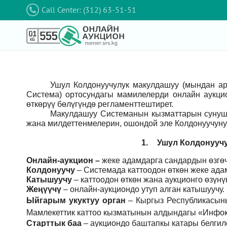
Call Center: (312) 63-51-51
Ушул Колдонуучулук макулдашуу (мындан а
Система) ортосундагы мамилелерди онлайн аукци
өткөрүү бөлүгүндө регламенттештирет.
Макулдашуу Системанын кызматтарын сунушт
жана милдеттенмелерин, ошондой эле Колдонуучуну
1.
Ушул Колдонуучу
Онлайн-аукцион –
жеке адамдарга сандардын өзгөч
Колдонуучу
–
Системада каттоодон өткөн жеке ада
Катышуучу
–
каттоодон өткөн жана аукционго өзүн
Жеңүүчү
–
онлайн-аукциондо утуп алган катышуучу.
Ыйгарым укуктуу орган
–
Кыргыз Республикасын
Мамлекеттик каттоо кызматынын алдындагы «Инфок
Старттык баа
– аукциондо баштапкы катары белгил