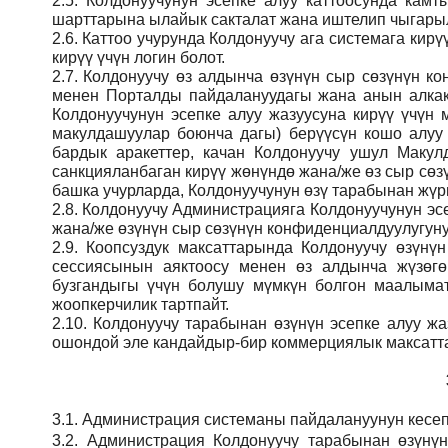
2.5.
Колдонуучунун эсепке алуу каттоосунда кам
шарттарына ылайык сакталат жана иштелип чыгарыл
2.6.
Каттоо учурунда Колдонуучу ага системага кирү
кирүү үчүн логин болот.
2.7.
Колдонуучу өз алдынча өзүнүн сыр сөзүнүн кон
менен Порталды пайдалануудагы жана анын алкак
Колдонуучунун эсепке алуу жазуусуна кирүү үчү
макулдашуулар боюнча дагы) берүүсүн кошо алуу
бардык аракеттер, качан Колдонуучу ушул Макул
санкцияланбаган кирүү жөнүндө жана/же өз сыр сөз
башка учурларда, Колдонуучунун өзү тарабынан жүрг
2.8.
Колдонуучу Администрацияга Колдонуучунун эсе
жана/же өзүнүн сыр сөзүнүн конфиденциалдуулугуну
2.9.
Коопсуздук максаттарында Колдонуучу өзүнү
сессиясынын аяктоосу менен өз алдынча жүзөгө
бузгандыгы үчүн болушу мүмкүн болгон маалымат
жоопкерчилик тартпайт.
2.10.
Колдонуучу тарабынан өзүнүн эсепке алуу жаз
ошондой эле кандайдыр-бир коммерциялык максатта
3.1.
Администрация
системаны пайдалануунун кесеп
3.2.
Администрация
Колдонуучу тарабынан өзүнү