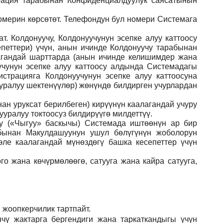
рация тарабынан Конфиденциалдуулук саясатынын
номерин көрсөтөт. Телефондун бул номери Системага
. Колдонуучу, Колдонуучунун эсепке алуу каттоосу
еттери) үчүн, анын ичинде Колдонуучу тарабынан
агандай шарттарда (анын ичинде келишимдер жана
чунун эсепке алуу каттоосу алдында Системадагы
страцияга Колдонуучунун эсепке алуу каттоосуна
ууралуу шектенүүлөр) жөнүндө билдирген учурлардан
ан уруксат берилбеген) кирүүнүн каалагандай учуру
уралуу токтоосуз билдирүүгө милдеттүү.
ну («Чыгуу» баскычы) Системада иштөөнүн ар бир
абынан Макулдашуунун ушул бөлүгүнүн жоболорун
ле каалагандай мүнөздөгү башка кесепеттер үчүн
го жана көчүрмөлөөгө, сатууга жана кайра сатууга,
 жоопкерчилик тартпайт.
чү жактарга бергендиги жана таркаткандыгы үчүн