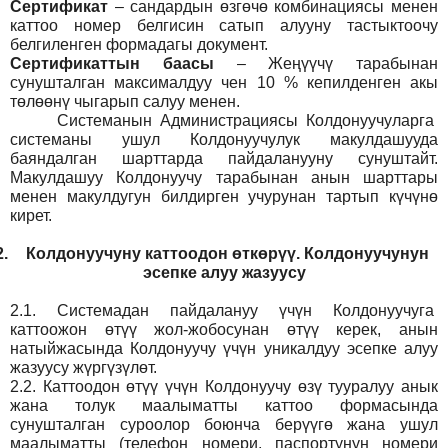
Сертификат
– сандардын өзгөчө комбинациясы менен
каттоо номер белгисин сатып алууну тастыктоочу
белгиленген формадагы документ
.
Сертификаттын баасы
– Жеңүүчү тарабынан
сунушталган максималдуу чен 10 % кепилденген акы
төлөөнү чыгарып салуу менен.
Системанын
Администрация
сы Колдонуучуларга
системаны ушул Колдонуучулук макулдашууда
баяндалган шарттарда пайдаланууну сунуштайт.
Макулдашуу Колдонуучу тарабынан анын шарттары
менен макулдугун билдирген учурунан тартып күчүнө
кирет.
2.
Колдонуучуну каттоодон өткөрүү. Колдонуучунун
эсепке алуу жазуусу
2.1.
Системадан пайдалануу үчүн Колдонуучуга
каттоожон өтүү жол-жобосунан өтүү керек, анын
натыйжасында Колдонуучу үчүн уникалдуу эсепке алуу
жазуусу жүргүзүлөт.
2.2.
Каттоодон өтүү үчүн Колдонуучу өзү тууралуу анык
жана толук маалыматты каттоо формасында
сунушталган суроолор боюнча берүүгө жана ушул
маалыматты (телефон номери, паспортунун номери