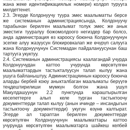
жана жеке идентификациялык номери) колдоп турууга
милдеттенет.
2.3.
Эгерде Колдонуучу туура эмес маалыматты берсе
же системанын администрациясында, Колдонуучу
тарабынан берилген маалымат толук эмес же анык
эместиги тууралуу божомолдоого негиздер бар болсо,
анда администрация өз кароосу боюнча Колдонуучунун
эсепке алуу жазуусун блокировкалап же өчүрүп салууга
жана Колдонуучунун Системадан пайдалануусунан баш
тартууга укуктуу.
2.4.
Системанын администрациясы каалагандай учурда
Колдонуучудан каттоо учурунда көрсөтүлгөн
маалыматтардын тастыкталуусун талап кылуу жана
ушуга байланыштуу, Администрацяинын кароосу боюнча
аларды бербей коюу аныкталбаган маалыматы берүүгө
теңдештирилиши мүмкүн болгон жана ушул
Макулдашуунун 2.2 пунктунда караштырылган
кесепеттерге алып келе турган тастыктоочу
документтерди талап кылуу (анын ичинде – инсандыгын
тастыктоочу документтерди) укугун өзүнө калтырат.
Эгерде ал тараптан берилген документтерде
көрсөтүлгөн Колдонуучунун маалыматтары каттоо
учурунда көрсөтүлгөн маалыматарга шайкеш келбей