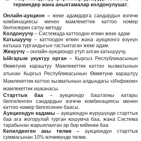
т
ерминдер жана аныктамалар
колдонулушат
.
Онлайн-аукцион –
жеке адамдарга сандардын өзгөчө
комбинациясы менен мамлекеттик каттоо номер
белгилерин сатуу методу
Колдонуучу
–
Системада каттоодон өткөн жеке адам
Катышуучу
–
каттоодон өткөн жана аукционго өзүнүн
катыша тургандыгын тастыктаган жеке адам
.
Жеңүүчү
–
онлайн-аукциондо утуп алган катышуучу.
Ыйгарым укуктуу орган
–
Кыргыз Республикасынын
Өкмөтүнө караштуу Мамлекеттик каттоо кызматынын
атынан Кыргыз Республикасынын Өкмөтүнө караштуу
Мамлекеттик каттоо кызматынын алдындагы «Инфоком»
мамлекеттик ишканасы.
Старттык баа
– аукциондо баштапкы катары
белгиленген сандардын өзгөчө комбинациясы менен
каттоо номер белгисинин баасы.
Аукциондун кадамы
– аукциондун жүрүшүндө старттык
баа ага жогорулай турган кошумча баа, жана Система
тарабынан жарыяланган ар бир кийинки баа
Кепилденген акы төлөө
–
аукциондун старттык
суммасынан 10% өлчөмүндө төлөө.