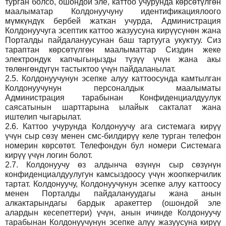
турган болсо, ошондой эле, каттоо учурунда көрсөтүлгөн
маалыматар Колдонуучуну идентификациялоого
мүмкүндүк бербей жаткан учурда, Администрация
Колдонуучуга эсептик каттоо жазуусуна кирүүсүнөн жана
Порталды пайдалануусунан баш тартууга укуктуу. Сиз
тараптан көрсөтүлгөн маалыматтар Сиздин жеке
электрондук капчыгыңызды түзүү үчүн жана акы
төлөнгөндүгүн тастыктоо үчүн пайдаланылат.
2.5.
Колдонуучунун эсепке алуу каттоосунда камтылган
Колдонуучунун персоналдык маалыматы
Администрация тарабынан Конфиденциалдуулук
саясатынын шарттарына ылайык сакталат жана
иштелип чыгарылат.
2.6.
Каттоо учурунда Колдонуучу ага системага кирүү
үчүн сыр сөзү менен смс-билдирүү келе турган телефон
номерин көрсөтөт. Телефондун бул номери Системага
кирүү үчүн логин болот.
2.7.
Колдонуучу өз алдынча өзүнүн сыр сөзүнүн
конфиденциалдуулугун камсыздоосу үчүн жоопкерчилик
тартат. Колдонуучу, Колдонуучунун эсепке алуу каттоосу
менен Порталды пайдалануудагы жана анын
алкактарындагы бардык аракеттер (ошондой эле
алардын кесепеттери) үчүн, анын ичинде Колдонуучу
тарабынан Колдонуучунун эсепке алуу жазуусуна кирүү