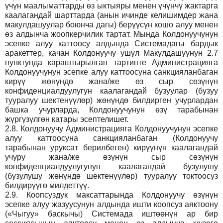
үчүн маалыматтарды өз ыктыяры менен үчүнчү жактарга
каалагандай шарттарда (анын ичинде келишимдер жана
макулдашуулар боюнча дагы) берүүсүн кошо алуу менен
өз алдынча жоопкерчилик тартат. Мында Колдонуучунун
эсепке алуу каттоосу алдында Системадагы бардык
аракеттер, качан Колдонуучу ушул Макулдашуунун 2.7
пунктунда караштырылган тартипте Администрацияга
Колдонуучунун эсепке алуу каттоосуна санкцияланбаган
кирүү жөнүндө жана/же өз сыр сөзүнүн
конфиденциалдуулугун каалагандай бузуулар (бузуу
тууралуу шектенүүлөр) жөнүндө билдирген учурлардан
башка учурларда, Колдонуучунун өзү тарабынан
жүргүзүлгөн катары эсептелишет.
2.8.
Колдонуучу Администрацияга Колдонуучунун эсепке
алуу каттоосуна санкцияланбаган (Колдонуучу
тарабынан уруксат берилбеген) кирүүнүн каалагандай
учуру жана/же өзүнүн сыр сөзүнүн
конфиденциалдуулугунун каалагандай бузулушу
(бузулушу жөнүндө шектенүүлөр) тууралуу токтоосуз
билдирүүгө милдеттүү.
2.9.
Коопсуздук максаттарында Колдонуучу өзүнүн
эсепке алуу жазуусунун алдында ишти коопсуз аяктоону
(«Чыгуу» баскычы) Системада иштөөнүн ар бир