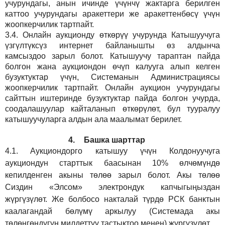
учурундагы, анын ичинде үчүнчү жактарга берилген
каттоо учурундагы аракеттери же аракеттенбөсү үчүн
жоопкерчилик тартпайт.
3.4.
Онлайн аукционду өткөрүү учурунда Катышуучуга
үзгүлтүксүз интернет байланышты өз алдынча
камсыздоо
зарыл
болот.
Катышуучу тараптан пайда
болгон жана аукциондон өчүп калууга алып келген
бузуктуктар үчүн, Системанын Администрациясы
жоопкерчилик тартпайт. Онлайн аукцион учурундагы
сайттын иштеринде бузуктуктар пайда болгон учурда,
соодалашуулар кайталанып өткөрүлөт, бул тууралуу
катышуучуларга алдын ала маалымат берилет.
4.
Башка шарттар
4.1.
Аукциондорго катышуу үчүн Колдонуучуга
аукциондун старттык баасынан 10% өлчөмүндө
кепилденген акыны төлөө зарыл болот. Акы төлөө
Сиздин
«Элсом»
электрондук капчыгыңыздан
жүргүзүлөт. Же болбосо накталай түрдө РСК банктын
каалагандай бөлүмү аркылуу (Системада акы
төлөнгөндүгүн милдеттүү тастыктоо менен) жүргүзүлөт.