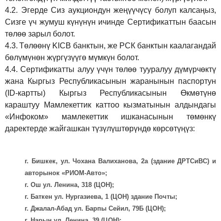
4.2.
Эгерде Сиз аукциондун жеңүүчүсү болуп калсаңыз,
Сизге үч жумуш күнүнүн ичинде Сертификаттын баасын
төлөө зарыл болот.
4.3.
Төлөөнү KICB банктын, же РСК банктын каалагандай
бөлүмүнөн жүргүзүүгө мүмкүн болот.
4.4.
Сертификатты алуу үчүн төлөө тууралуу дүмүрчөктү
жана Кыргыз Республикасынын жаранынын паспортун
(ID-картты) Кыргыз Республикасынын Өкмөтүнө
караштуу Мамлекеттик каттоо кызматынын алдындагы
«Инфоком» мамлекеттик ишканасынын төмөнкү
даректерде жайгашкан түзүлүштөрүндө көрсөтүңүз:
г. Бишкек, ул. Чохана Валиханова, 2а (здание ДРТСиВС) и
авторынок «РИОМ-Авто»;
г. Ош ул. Ленина, 318 (ЦОН);
г. Баткен ул. Нургазиева, 1 (ЦОН) здание Почты;
г. Джалал-Абад ул. Барпы Сейил, 79Б (ЦОН);
г. Нарын ул. Ленина, 39 (ЦОН);