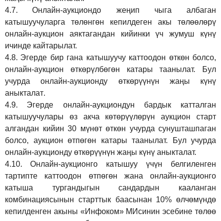
4.7.
Онлайн-аукциондо жеңип чыга албаган
катышуучуларга төлөнгөн кепилдеген акы төлөөлөрү
онлайн-аукцион аяктагандан кийинки үч жумуш күнү
ичинде кайтарылат.
4.8.
Эгерде бир гана катышуучу каттоодон өткөн болсо,
онлайн-аукцион өткөрүл
бө
гөн катары таанылат.
Бул
учурда онлайн-аукционду өткөрүүнүн жаңы күнү
аныкталат
.
4.9.
Эгерде онлайн-аукциондун бардык катталган
катышуучулары өз акча көтөрүүлөрүн аукцион старт
алгандан кийин 30 мүнөт өткөн учурда сунушташпаган
болсо, аукцион өтпөгөн катары таанылат. Бул учурда
онлайн-аукционду өткөрүүнүн жаңы күнү аныкталат.
4.10.
Онлайн-аукционго катышуу үчүн белгиленген
тартипте каттоодон өтпөгөн жана онлайн-аукционго
катыша тургандыгын сандардын кааланган
комбинациясынын старттык баасынан 10% өлчөмүндө
кепилденген акыны
«Инфоком»
МИсинин эсебине төлөө