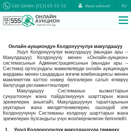
Call Center: (312) 63-51-51
Жеке кабинет
RU
Онлайн-аукциондун Колдонуучулук макулдашуу
Ушул Колдонуучулук макулдашуу (мындан ары –
Макулдашуу) Колдонуучу менен «Онлайн-аукцион»
системасынын Администрациясынын (мындан ары –
Система) ортосундагы мамилелерди онлайн аукциондун
жардамы менен сандардын өзгөчө комбинациясы менен
мамлекеттик каттоо номер белгилерин сатып өткөрүү
бөлүгүндө регламенттештирет.
Макулдашуу Системанын кызматтарын
сунуштоонун жана пайдалануунун шарттарын жана
эрежелерин аныктайт, Макулдашуунун тараптарынын
укуктарын жана милдеттенмелерин, ошондой эле
Колдонуучунун Системаны колдонуу шарттарын жана
эрежелерин бузгандыгы үчүн жоопкерчилигин белгилейт.
1.
Ушул Колдонуучулук макулдашууда төмөнкү