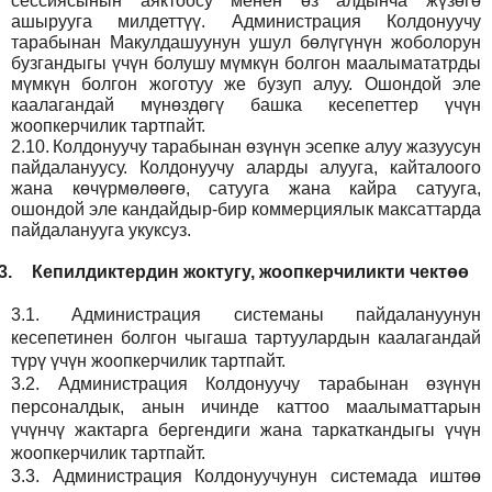
сессиясынын аяктоосу менен өз алдынча жүзөгө
ашырууга милдеттүү. Администрация Колдонуучу
тарабынан Макулдашуунун ушул бөлүгүнүн жоболорун
бузгандыгы үчүн болушу мүмкүн болгон маалымататрды
мүмкүн болгон жоготуу же бузуп алуу. Ошондой эле
каалагандай мүнөздөгү башка кесепеттер үчүн
жоопкерчилик тартпайт.
2.10.
Колдонуучу тарабынан өзүнүн эсепке алуу жазуусун
пайдалануусу. Колдонуучу аларды алууга, кайталоого
жана көчүрмөлөөгө, сатууга жана кайра сатууга,
ошондой эле кандайдыр-бир коммерциялык максаттарда
пайдаланууга укуксуз.
3.
Кепилдиктердин жоктугу, жоопкерчиликти чектөө
3.1.
Администрация
системаны пайдалануунун
кесепетинен болгон чыгаша тартуулардын каалагандай
түрү үчүн жоопкерчилик тартпайт.
3.2.
Администрация
Колдонуучу тарабынан өзүнүн
персоналдык, анын ичинде каттоо маалыматтарын
үчүнчү жактарга бергендиги жана таркаткандыгы үчүн
жоопкерчилик тартпайт.
3.3.
Администрация
Колдонуучунун системада иштөө