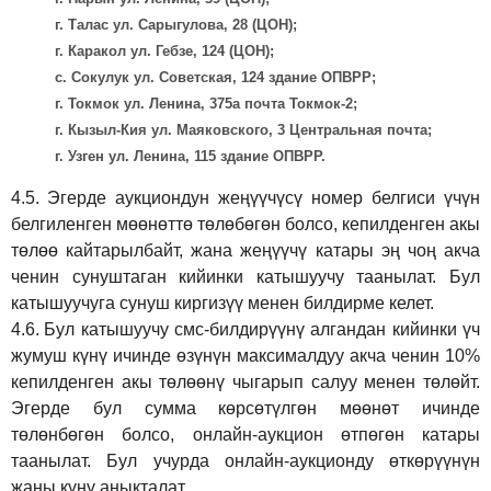
г. Талас ул. Сарыгулова, 28 (ЦОН);
г. Каракол ул. Гебзе, 124 (ЦОН);
с. Сокулук ул. Советская, 124 здание ОПВРР;
г. Токмок ул. Ленина, 375а почта Токмок-2;
г. Кызыл-Кия ул. Маяковского, 3 Центральная почта;
г. Узген ул. Ленина, 115 здание ОПВРР.
4.5.
Эгерде аукциондун жеңүүчүсү номер белгиси үчүн
белгиленген мөөнөттө төлөбөгөн болсо, кепилденген акы
төлөө кайтарылбайт, жана жеңүүчү катары эң чоң акча
ченин сунуштаган кийинки катышуучу таанылат. Бул
катышуучуга сунуш киргиз
үү
менен билдирме келет.
4.6.
Бул катышуучу смс-билдирүүнү алгандан кийинки үч
жумуш күнү ичинде өзүнүн максималдуу акча ченин 10%
кепилденген акы төлөөнү чыгарып салуу менен төлөйт.
Эгерде бул сумма көрсөтүлгөн мөөнөт ичинде
төлөнбөгөн болсо, онлайн-аукцион өтпөгөн катары
таанылат. Бул учурда онлайн-аукционду өткөрүүнүн
жаңы күнү аныкталат.