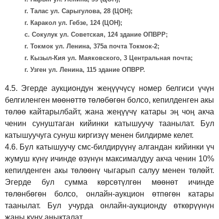
г. Талас ул. Сарыгулова, 28 (ЦОН);
г. Каракол ул. Гебзе, 124 (ЦОН);
с. Сокулук ул. Советская, 124 здание ОПВРР;
г. Токмок ул. Ленина, 375а почта Токмок-2;
г. Кызыл-Кия ул. Маяковского, 3 Центральная почта;
г. Узген ул. Ленина, 115 здание ОПВРР.
4.5.
Эгерде аукциондун жеңүүчүсү номер белгиси үчүн
белгиленген мөөнөттө төлөбөгөн болсо, кепилденген акы
төлөө кайтарылбайт, жана жеңүүчү катары эң чоң акча
ченин сунуштаган кийинки катышуучу таанылат. Бул
катышуучуга сунуш киргиз
үү
менен билдирме келет.
4.6.
Бул катышуучу смс-билдирүүнү алгандан кийинки үч
жумуш күнү ичинде өзүнүн максималдуу акча ченин 10%
кепилденген акы төлөөнү чыгарып салуу менен төлөйт.
Эгерде бул сумма көрсөтүлгөн мөөнөт ичинде
төлөнбөгөн болсо, онлайн-аукцион өтпөгөн катары
таанылат. Бул учурда онлайн-аукционду өткөрүүнүн
жаңы күнү аныкталат.