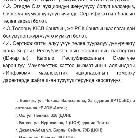
4.2.
Эгерде Сиз аукциондун жеңүүчүсү болуп калсаңыз,
Сизге үч жумуш күнүнүн ичинде Сертификаттын баасын
төлөө зарыл болот.
4.3.
Төлөөнү KICB банктын, же РСК банктын каалагандай
бөлүмүнөн жүргүзүүгө мүмкүн болот.
4.4.
Сертификатты алуу үчүн төлөө тууралуу дүмүрчөктү
жана Кыргыз Республикасынын жаранынын паспортун
(ID-картты) Кыргыз Республикасынын Өкмөтүнө
караштуу Мамлекеттик каттоо кызматынын алдындагы
«Инфоком» мамлекеттик ишканасынын төмөнкү
даректерде жайгашкан түзүлүштөрүндө көрсөтүңүз:
г. Бишкек, ул. Чохана Валиханова, 2а (здание ДРТСиВС) и
авторынок «РИОМ-Авто»;
г. Ош ул. Ленина, 318 (ЦОН);
г. Баткен ул. Нургазиева, 1 (ЦОН) здание Почты;
г. Джалал-Абад ул. Барпы Сейил, 79Б (ЦОН);
г. Нарын ул. Ленина, 39 (ЦОН);