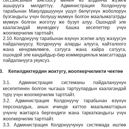
сессиясынын аяктоосу менен өз алдынча жүзөгө
ашырууга милдеттүү. Администрация Колдонуучу
тарабынан Макулдашуунун ушул бөлүгүнүн жоболорун
бузгандыгы үчүн болушу мүмкүн болгон маалымататрды
мүмкүн болгон жоготуу же бузуп алуу. Ошондой эле
каалагандай мүнөздөгү башка кесепеттер үчүн
жоопкерчилик тартпайт.
2.10.
Колдонуучу тарабынан өзүнүн эсепке алуу жазуусун
пайдалануусу. Колдонуучу аларды алууга, кайталоого
жана көчүрмөлөөгө, сатууга жана кайра сатууга,
ошондой эле кандайдыр-бир коммерциялык максаттарда
пайдаланууга укуксуз.
3.
Кепилдиктердин жоктугу, жоопкерчиликти чектөө
3.1.
Администрация
системаны пайдалануунун
кесепетинен болгон чыгаша тартуулардын каалагандай
түрү үчүн жоопкерчилик тартпайт.
3.2.
Администрация
Колдонуучу тарабынан өзүнүн
персоналдык, анын ичинде каттоо маалыматтарын
үчүнчү жактарга бергендиги жана таркаткандыгы үчүн
жоопкерчилик тартпайт.
3.3.
Администрация
Колдонуучунун системада иштөө