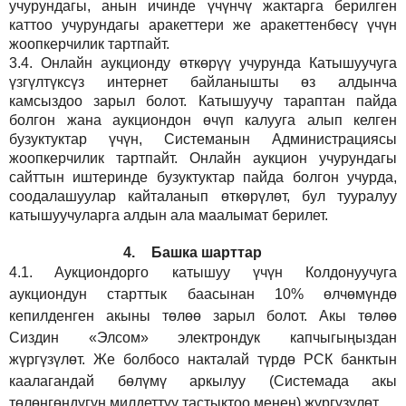
учурундагы, анын ичинде үчүнчү жактарга берилген
каттоо учурундагы аракеттери же аракеттенбөсү үчүн
жоопкерчилик тартпайт.
3.4.
Онлайн аукционду өткөрүү учурунда Катышуучуга
үзгүлтүксүз интернет байланышты өз алдынча
камсыздоо
зарыл
болот.
Катышуучу тараптан пайда
болгон жана аукциондон өчүп калууга алып келген
бузуктуктар үчүн, Системанын Администрациясы
жоопкерчилик тартпайт. Онлайн аукцион учурундагы
сайттын иштеринде бузуктуктар пайда болгон учурда,
соодалашуулар кайталанып өткөрүлөт, бул тууралуу
катышуучуларга алдын ала маалымат берилет.
4.
Башка шарттар
4.1.
Аукциондорго катышуу үчүн Колдонуучуга
аукциондун старттык баасынан 10% өлчөмүндө
кепилденген акыны төлөө зарыл болот. Акы төлөө
Сиздин
«Элсом»
электрондук капчыгыңыздан
жүргүзүлөт. Же болбосо накталай түрдө РСК банктын
каалагандай бөлүмү аркылуу (Системада акы
төлөнгөндүгүн милдеттүү тастыктоо менен) жүргүзүлөт.