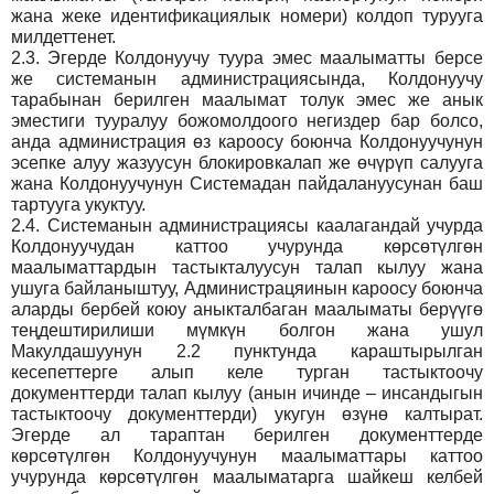
жана жеке идентификациялык номери) колдоп турууга
милдеттенет.
2.3.
Эгерде Колдонуучу туура эмес маалыматты берсе
же системанын администрациясында, Колдонуучу
тарабынан берилген маалымат толук эмес же анык
эместиги тууралуу божомолдоого негиздер бар болсо,
анда администрация өз кароосу боюнча Колдонуучунун
эсепке алуу жазуусун блокировкалап же өчүрүп салууга
жана Колдонуучунун Системадан пайдалануусунан баш
тартууга укуктуу.
2.4.
Системанын администрациясы каалагандай учурда
Колдонуучудан каттоо учурунда көрсөтүлгөн
маалыматтардын тастыкталуусун талап кылуу жана
ушуга байланыштуу, Администрацяинын кароосу боюнча
аларды бербей коюу аныкталбаган маалыматы берүүгө
теңдештирилиши мүмкүн болгон жана ушул
Макулдашуунун 2.2 пунктунда караштырылган
кесепеттерге алып келе турган тастыктоочу
документтерди талап кылуу (анын ичинде – инсандыгын
тастыктоочу документтерди) укугун өзүнө калтырат.
Эгерде ал тараптан берилген документтерде
көрсөтүлгөн Колдонуучунун маалыматтары каттоо
учурунда көрсөтүлгөн маалыматарга шайкеш келбей