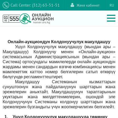
Call Center: (312) 63-51-51
Жеке кабинет
RU
Онлайн-аукциондун Колдонуучулук макулдашуу
Ушул Колдонуучулук макулдашуу (мындан ары –
Макулдашуу) Колдонуучу менен «Онлайн-аукцион»
системасынын Администрациясынын (мындан ары –
Система) ортосундагы мамилелерди онлайн аукциондун
жардамы менен сандардын өзгөчө комбинациясы менен
мамлекеттик каттоо номер белгилерин сатып өткөрүү
бөлүгүндө регламенттештирет.
Макулдашуу Системанын кызматтарын
сунуштоонун жана пайдалануунун шарттарын жана
эрежелерин аныктайт, Макулдашуунун тараптарынын
укуктарын жана милдеттенмелерин, ошондой эле
Колдонуучунун Системаны колдонуу шарттарын жана
эрежелерин бузгандыгы үчүн жоопкерчилигин белгилейт.
1.
Ушул Колдонуучулук макулдашууда төмөнкү