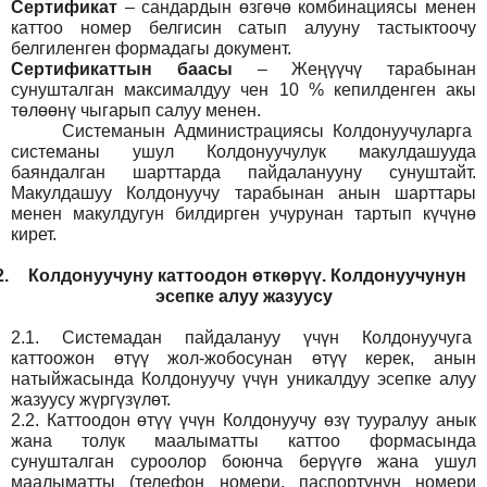
Сертификат
– сандардын өзгөчө комбинациясы менен
каттоо номер белгисин сатып алууну тастыктоочу
белгиленген формадагы документ
.
Сертификаттын баасы
– Жеңүүчү тарабынан
сунушталган максималдуу чен 10 % кепилденген акы
төлөөнү чыгарып салуу менен.
Системанын
Администрация
сы Колдонуучуларга
системаны ушул Колдонуучулук макулдашууда
баяндалган шарттарда пайдаланууну сунуштайт.
Макулдашуу Колдонуучу тарабынан анын шарттары
менен макулдугун билдирген учурунан тартып күчүнө
кирет.
2.
Колдонуучуну каттоодон өткөрүү. Колдонуучунун
эсепке алуу жазуусу
2.1.
Системадан пайдалануу үчүн Колдонуучуга
каттоожон өтүү жол-жобосунан өтүү керек, анын
натыйжасында Колдонуучу үчүн уникалдуу эсепке алуу
жазуусу жүргүзүлөт.
2.2.
Каттоодон өтүү үчүн Колдонуучу өзү тууралуу анык
жана толук маалыматты каттоо формасында
сунушталган суроолор боюнча берүүгө жана ушул
маалыматты (телефон номери, паспортунун номери