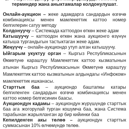
т
ерминдер жана аныктамалар
колдонулушат
.
Онлайн-аукцион –
жеке адамдарга сандардын өзгөчө
комбинациясы менен мамлекеттик каттоо номер
белгилерин сатуу методу
Колдонуучу
–
Системада каттоодон өткөн жеке адам
Катышуучу
–
каттоодон өткөн жана аукционго өзүнүн
катыша тургандыгын тастыктаган жеке адам
.
Жеңүүчү
–
онлайн-аукциондо утуп алган катышуучу.
Ыйгарым укуктуу орган
–
Кыргыз Республикасынын
Өкмөтүнө караштуу Мамлекеттик каттоо кызматынын
атынан Кыргыз Республикасынын Өкмөтүнө караштуу
Мамлекеттик каттоо кызматынын алдындагы «Инфоком»
мамлекеттик ишканасы.
Старттык баа
– аукциондо баштапкы катары
белгиленген сандардын өзгөчө комбинациясы менен
каттоо номер белгисинин баасы.
Аукциондун кадамы
– аукциондун жүрүшүндө старттык
баа ага жогорулай турган кошумча баа, жана Система
тарабынан жарыяланган ар бир кийинки баа
Кепилденген акы төлөө
–
аукциондун старттык
суммасынан 10% өлчөмүндө төлөө.