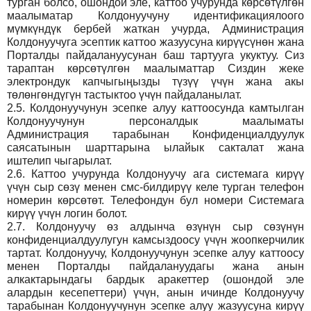
турган болсо, ошондой эле, каттоо учурунда көрсөтүлгөн
маалыматар Колдонуучуну идентификациялоого
мүмкүндүк бербей жаткан учурда, Администрация
Колдонуучуга эсептик каттоо жазуусуна кирүүсүнөн жана
Порталды пайдалануусунан баш тартууга укуктуу. Сиз
тараптан көрсөтүлгөн маалыматтар Сиздин жеке
электрондук капчыгыңызды түзүү үчүн жана акы
төлөнгөндүгүн тастыктоо үчүн пайдаланылат.
2.5.
Колдонуучунун эсепке алуу каттоосунда камтылган
Колдонуучунун персоналдык маалыматы
Администрация тарабынан Конфиденциалдуулук
саясатынын шарттарына ылайык сакталат жана
иштелип чыгарылат.
2.6.
Каттоо учурунда Колдонуучу ага системага кирүү
үчүн сыр сөзү менен смс-билдирүү келе турган телефон
номерин көрсөтөт. Телефондун бул номери Системага
кирүү үчүн логин болот.
2.7.
Колдонуучу өз алдынча өзүнүн сыр сөзүнүн
конфиденциалдуулугун камсыздоосу үчүн жоопкерчилик
тартат. Колдонуучу, Колдонуучунун эсепке алуу каттоосу
менен Порталды пайдалануудагы жана анын
алкактарындагы бардык аракеттер (ошондой эле
алардын кесепеттери) үчүн, анын ичинде Колдонуучу
тарабынан Колдонуучунун эсепке алуу жазуусуна кирүү