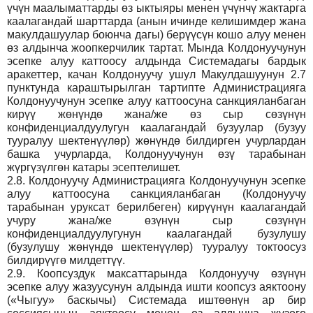
үчүн маалыматтарды өз ыктыяры менен үчүнчү жактарга
каалагандай шарттарда (анын ичинде келишимдер жана
макулдашуулар боюнча дагы) берүүсүн кошо алуу менен
өз алдынча жоопкерчилик тартат. Мында Колдонуучунун
эсепке алуу каттоосу алдында Системадагы бардык
аракеттер, качан Колдонуучу ушул Макулдашуунун 2.7
пунктунда караштырылган тартипте Администрацияга
Колдонуучунун эсепке алуу каттоосуна санкцияланбаган
кирүү жөнүндө жана/же өз сыр сөзүнүн
конфиденциалдуулугун каалагандай бузуулар (бузуу
тууралуу шектенүүлөр) жөнүндө билдирген учурлардан
башка учурларда, Колдонуучунун өзү тарабынан
жүргүзүлгөн катары эсептелишет.
2.8.
Колдонуучу Администрацияга Колдонуучунун эсепке
алуу каттоосуна санкцияланбаган (Колдонуучу
тарабынан уруксат берилбеген) кирүүнүн каалагандай
учуру жана/же өзүнүн сыр сөзүнүн
конфиденциалдуулугунун каалагандай бузулушу
(бузулушу жөнүндө шектенүүлөр) тууралуу токтоосуз
билдирүүгө милдеттүү.
2.9.
Коопсуздук максаттарында Колдонуучу өзүнүн
эсепке алуу жазуусунун алдында ишти коопсуз аяктоону
(«Чыгуу» баскычы) Системада иштөөнүн ар бир