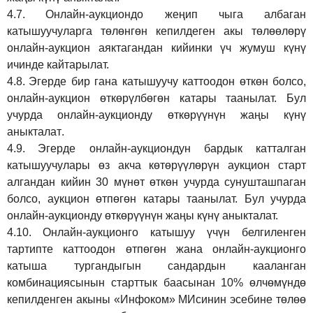
4.7.
Онлайн-аукциондо жеңип чыга албаган
катышуучуларга төлөнгөн кепилдеген акы төлөөлөрү
онлайн-аукцион аяктагандан кийинки үч жумуш күнү
ичинде кайтарылат.
4.8.
Эгерде бир гана катышуучу каттоодон өткөн болсо,
онлайн-аукцион өткөрүл
бө
гөн катары таанылат.
Бул
учурда онлайн-аукционду өткөрүүнүн жаңы күнү
аныкталат
.
4.9.
Эгерде онлайн-аукциондун бардык катталган
катышуучулары өз акча көтөрүүлөрүн аукцион старт
алгандан кийин 30 мүнөт өткөн учурда сунушташпаган
болсо, аукцион өтпөгөн катары таанылат. Бул учурда
онлайн-аукционду өткөрүүнүн жаңы күнү аныкталат.
4.10.
Онлайн-аукционго катышуу үчүн белгиленген
тартипте каттоодон өтпөгөн жана онлайн-аукционго
катыша тургандыгын сандардын кааланган
комбинациясынын старттык баасынан 10% өлчөмүндө
кепилденген акыны
«Инфоком»
МИсинин эсебине төлөө