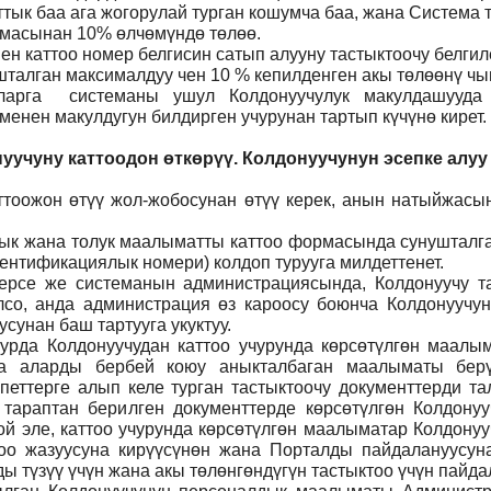
ттык баа ага жогорулай турган кошумча баа, жана Система
ммасынан 10% өлчөмүндө төлөө.
н каттоо номер белгисин сатып алууну тастыктоочу белги
талган максималдуу чен 10 % кепилденген акы төлөөнү чы
ларга системаны ушул Колдонуучулук макулдашууда 
нен макулдугун билдирген учурунан тартып күчүнө кирет.
уучуну каттоодон өткөрүү. Колдонуучунун эсепке алуу
тоожон өтүү жол-жобосунан өтүү керек, анын натыйжасын
 анык жана толук маалыматты каттоо формасында сунуштал
ентификациялык номери) колдоп турууга милдеттенет.
ерсе же системанын администрациясында, Колдонуучу т
лсо, анда администрация өз кароосу боюнча Колдонуучун
сунан баш тартууга укуктуу.
рда Колдонуучудан каттоо учурунда көрсөтүлгөн маалым
ча аларды бербей коюу аныкталбаган маалыматы бер
петтерге алып келе турган тастыктоочу документтерди та
л тараптан берилген документтерде көрсөтүлгөн Колдону
й эле, каттоо учурунда көрсөтүлгөн маалыматар Колдону
тоо жазуусуна кирүүсүнөн жана Порталды пайдалануусунан
 түзүү үчүн жана акы төлөнгөндүгүн тастыктоо үчүн пайда