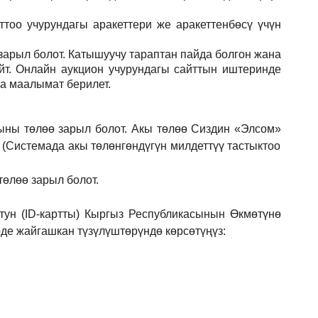
тоо учурундагы аракеттери же аракеттенбөсү үчүн
зарыл
болот.
Катышуучу тараптан пайда болгон жана
йт. Онлайн аукцион учурундагы сайттын иштеринде
ла маалымат берилет.
ыны төлөө зарыл болот. Акы төлөө Сиздин
«Элсом»
 (Системада акы төлөнгөндүгүн милдеттүү тастыктоо
төлөө зарыл болот.
ун (ID-картты) Кыргыз Республикасынын Өкмөтүнө
е жайгашкан түзүлүштөрүндө көрсөтүңүз: