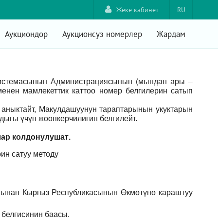
Жеке кабинет
RU
Аукциондор
Аукционсуз номерлер
Жардам
системасынын Администрациясынын (мындан ары –
енен мамлекеттик каттоо номер белгилерин сатып
аныктайт, Макулдашуунун тараптарынын укуктарын
ыгы үчүн жоопкерчилигин белгилейт.
лар
колдонулушат
.
ин сатуу методу
тынан Кыргыз Республикасынын Өкмөтүнө караштуу
 белгисинин баасы.