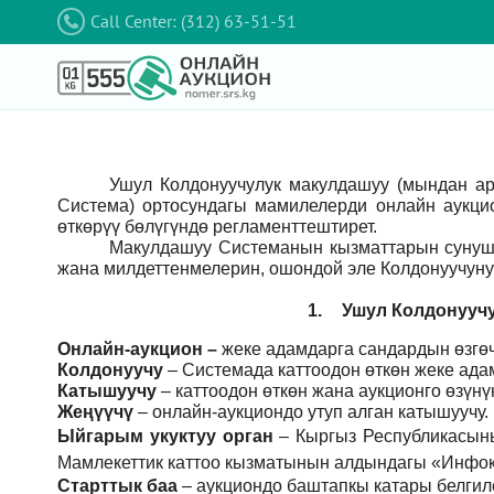
Call Center: (312) 63-51-51
Ушул Колдонуучулук макулдашуу (мындан а
Система) ортосундагы мамилелерди онлайн аукци
өткөрүү бөлүгүндө регламенттештирет.
Макулдашуу Системанын кызматтарын сунушт
жана милдеттенмелерин, ошондой эле Колдонуучуну
1.
Ушул Колдонуучу
Онлайн-аукцион –
жеке адамдарга сандардын өзгөч
Колдонуучу
–
Системада каттоодон өткөн жеке ада
Катышуучу
–
каттоодон өткөн жана аукционго өзүн
Жеңүүчү
–
онлайн-аукциондо утуп алган катышуучу.
Ыйгарым укуктуу орган
–
Кыргыз Республикасын
Мамлекеттик каттоо кызматынын алдындагы «Инфок
Старттык баа
– аукциондо баштапкы катары белгил