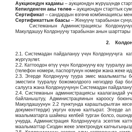
Аукциондун кадамы
– аукциондун жүрүшүндө стар
Кепилденген акы төлөө
–
аукциондун старттык су
Сертификат
– сандардын өзгөчө комбинациясы мене
Сертификаттын баасы
– Жеңүүчү тарабынан сунуш
Системанын
Администрация
сы Колдонуучу
Макулдашуу Колдонуучу тарабынан анын шарттары ме
2.
Колдон
2.1.
Системадан пайдалануу үчүн Колдонуучуга кат
жүргүзүлөт.
2.2.
Каттоодон өтүү үчүн Колдонуучу өзү тууралуу
(телефон номери, паспортунун номери жана жеке ид
2.3.
Эгерде Колдонуучу туура эмес маалыматты б
эместиги тууралуу божомолдоого негиздер бар бо
салууга жана Колдонуучунун Системадан пайдалануу
2.4.
Системанын администрациясы каалагандай учу
байланыштуу, Администрацяинын кароосу боюн
Макулдашуунун 2.2 пунктунда караштырылган кесе
документтерди) укугун өзүнө калтырат. Эгерде а
маалыматарга шайкеш келбей турган болсо, ошондо
учурда, Администрация Колдонуучуга эсептик кат
маалыматтар Сиздин жеке электрондук капчыгыңызды