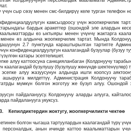
тылган Колдонуучунун персоналдык маалыматы Админист
ат.
ү үчүн сыр сөзү менен смс-билдирүү келе турган телефон 
фиденциалдуулугун камсыздоосу үчүн жоопкерчилик тартат
тарындагы бардык аракеттер (ошондой эле алардын кесеп
н маалыматтарды өз ыктыяры менен үчүнчү жактарга каал
 менен өз алдынча жоопкерчилик тартат. Мында Колдонуу
дашуунун 2.7 пунктунда караштырылган тартипте Админи
үнүн конфиденциалдуулугун каалагандай бузуулар (бузуу т
үзүлгөн катары эсептелишет.
пке алуу каттоосуна санкцияланбаган (Колдонуучу тарабын
н каалагандай бузулушу (бузулушу жөнүндө шектенүүлөр) ту
н эсепке алуу жазуусунун алдында ишти коопсуз аяктоо
 ашырууга милдеттүү. Администрация Колдонуучу тар
атрды мүмкүн болгон жоготуу же бузуп алуу. Ошондой э
уусун пайдалануусу. Колдонуучу аларды алууга, кайталоо
рда пайдаланууга укуксуз.
3.
Кепилдиктердин жоктугу, жоопкерчиликти чектөө
етинен болгон чыгаша тартуулардын каалагандай түрү үчүн
н персоналдык, анын ичинде каттоо маалыматтарын үчүн