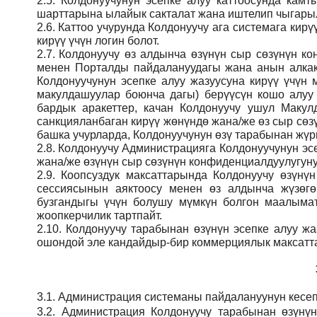
2.5.
Колдонуучунун эсепке алуу каттоосунда кам
шарттарына ылайык сакталат жана иштелип чыгарыл
2.6.
Каттоо учурунда Колдонуучу ага системага кирү
кирүү үчүн логин болот.
2.7.
Колдонуучу өз алдынча өзүнүн сыр сөзүнүн кон
менен Порталды пайдалануудагы жана анын алкак
Колдонуучунун эсепке алуу жазуусуна кирүү үчү
макулдашуулар боюнча дагы) берүүсүн кошо алуу
бардык аракеттер, качан Колдонуучу ушул Макул
санкцияланбаган кирүү жөнүндө жана/же өз сыр сөз
башка учурларда, Колдонуучунун өзү тарабынан жүрг
2.8.
Колдонуучу Администрацияга Колдонуучунун эсе
жана/же өзүнүн сыр сөзүнүн конфиденциалдуулугуну
2.9.
Коопсуздук максаттарында Колдонуучу өзүнү
сессиясынын аяктоосу менен өз алдынча жүзөгө
бузгандыгы үчүн болушу мүмкүн болгон маалымат
жоопкерчилик тартпайт.
2.10.
Колдонуучу тарабынан өзүнүн эсепке алуу жаз
ошондой эле кандайдыр-бир коммерциялык максатта
3.1.
Администрация
системаны пайдалануунун кесеп
3.2.
Администрация
Колдонуучу тарабынан өзүнү