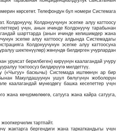
рация тарабынан Конфиденциалдуулук саясатынын
номерин көрсөтөт. Телефондун бул номери Системага
. Колдонуучу, Колдонуучунун эсепке алуу каттоосу
еттери) үчүн, анын ичинде Колдонуучу тарабынан
агандай шарттарда (анын ичинде келишимдер жана
чунун эсепке алуу каттоосу алдында Системадагы
страцияга Колдонуучунун эсепке алуу каттоосуна
ууралуу шектенүүлөр) жөнүндө билдирген учурлардан
ан уруксат берилбеген) кирүүнүн каалагандай учуру
уралуу токтоосуз билдирүүгө милдеттүү.
ну («Чыгуу» баскычы) Системада иштөөнүн ар бир
абынан Макулдашуунун ушул бөлүгүнүн жоболорун
ле каалагандай мүнөздөгү башка кесепеттер үчүн
го жана көчүрмөлөөгө, сатууга жана кайра сатууга,
 жоопкерчилик тартпайт.
чү жактарга бергендиги жана таркаткандыгы үчүн