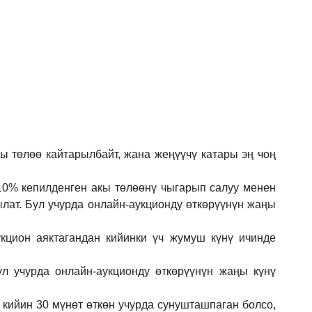
кы төлөө кайтарылбайт, жана жеңүүчү катары эң чоң
 10% кепилденген акы төлөөнү чыгарып салуу менен
ылат. Бул учурда онлайн-аукционду өткөрүүнүн жаңы
кцион аяктагандан кийинки үч жумуш күнү ичинде
ул учурда онлайн-аукционду өткөрүүнүн жаңы күнү
 кийин 30 мүнөт өткөн учурда сунушташпаган болсо,