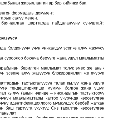
 тарабынан жарыяланган ар бир кийинки баа
ленген формадагы документ
.
гарып салуу менен.
баяндалган шарттарда пайдаланууну сунуштайт.
 жазуусу
да Колдонуучу үчүн уникалдуу эсепке алуу жазуусу
ган суроолор боюнча берүүгө жана ушул маалыматты
арабынан берилген маалымат толук эмес же анык
ун эсепке алуу жазуусун блокировкалап же өчүрүп
аттардын тастыкталуусун талап кылуу жана ушуга
үүгө теңдештирилиши мүмкүн болгон жана ушул
лап кылуу (анын ичинде – инсандыгын тастыктоочу
учунун маалыматтары каттоо учурунда көрсөтүлгөн
учуну идентификациялоого мүмкүндүк бербей жаткан
 баш тартууга укуктуу. Сиз тараптан көрсөтүлгөн
ланылат.