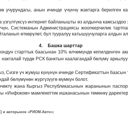
 учурундагы, анын ичинде үчүнчү жактарга берилген кат
а үзгүлтүксүз интернет байланышты өз алдынча камсыздоо
р үчүн, Системанын Администрациясы жоопкерчилик тартпа
йталанып өткөрүлөт, бул тууралуу катышуучуларга алдын а
4.
Башка шарттар
иондун старттык баасынан 10% өлчөмүндө кепилденген ак
 накталай түрдө РСК банктын каалагандай бөлүмү аркылуу
ыз, Сизге үч жумуш күнүнүн ичинде Сертификаттын баасын 
дай бөлүмүнөн жүргүзүүгө мүмкүн болот.
рчөктү жана Кыргыз Республикасынын жаранынын паспорт
ы «Инфоком» мамлекеттик ишканасынын төмөнкү даректерд
ВС) и авторынок «РИОМ-Авто»;