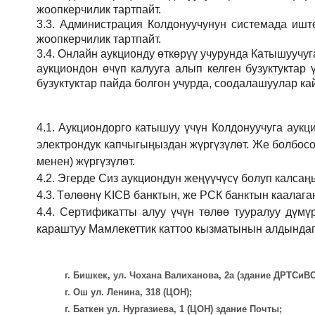
жоопкерчилик тартпайт.
3.3.
Администрация
Колдонуучунун системада иштөө
жоопкерчилик тартпайт.
3.4.
Онлайн аукционду өткөрүү учурунда Катышуучуг
аукциондон өчүп калууга алып келген бузуктукта
бузуктуктар пайда болгон учурда, соодалашуулар ка
4.1.
Аукциондорго катышуу үчүн Колдонуучуга аукц
электрондук капчыгыңыздан жүргүзүлөт. Же болбосо
менен) жүргүзүлөт.
4.2.
Эгерде Сиз аукциондун жеңүүчүсү болуп калсаң
4.3.
Төлөөнү KICB банктын, же РСК банктын каалаган
4.4.
Сертификатты алуу үчүн төлөө тууралуу дүмү
караштуу Мамлекеттик каттоо кызматынын алдындаг
г. Бишкек, ул. Чохана Валиханова, 2а (здание ДРТСи
г. Ош ул. Ленина, 318 (ЦОН);
г. Баткен ул. Нургазиева, 1 (ЦОН) здание Почты;