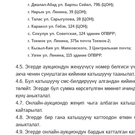
г. Джалал-Абад ул. Барпы Сейил, 79Б (ЦОН);
г. Нарын ул. Ленина, 39 (ЦОН);
г. Талас ул. Сарыгулова, 28 (ЦОН);
г. Каракол ул. Гебзе, 124 (ЦОН);
с. Сокулук ул. Советская, 124 здание ОПВРР;
г. Токмок ул. Ленина, 375а почта Токмок-2;
г. Кызыл-Кия ул. Маяковского, 3 Центральная почта;
г. Узген ул. Ленина, 115 здание ОПВРР.
4.5.
Эгерде аукциондун жеңүүчүсү номер белгиси үч
акча ченин сунуштаган кийинки катышуучу таанылат.
4.6.
Бул катышуучу смс-билдирүүнү алгандан кийин
төлөйт. Эгерде бул сумма көрсөтүлгөн мөөнөт ичин
күнү аныкталат.
4.7.
Онлайн-аукциондо жеңип чыга албаган катышу
кайтарылат.
4.8.
Эгерде бир гана катышуучу каттоодон өткөн 
аныкталат
.
4.9.
Эгерде онлайн-аукциондун бардык катталган ка