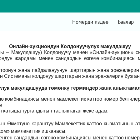
Номерди издөө
Баалар
Онлайн-аукциондун Колдонуучулук макулдашуу
ры – Макулдашуу) Колдонуучу менен «Онлайн-аукцион» 
ондун жардамы менен сандардын өзгөчө комбинациясы м
оонун жана пайдалануунун шарттарын жана эрежелерин 
н Системаны колдонуу шарттарын жана эрежелерин бузганд
лук макулдашууда төмөнкү т
ерминдер жана аныктама
ө комбинациясы менен мамлекеттик каттоо номер белгилер
м
үн катыша тургандыгын тастыктаган жеке адам
.
ын Өкмөтүнө караштуу Мамлекеттик каттоо кызматынын а
ом» мамлекеттик ишканасы.
енген сандардын өзгөчө комбинациясы менен каттоо номер