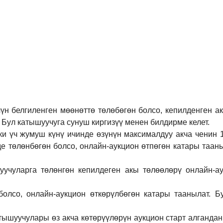
үн белгиленген мөөнөттө төлөбөгөн болсо, кепилденген а
 Бул катышуучуга сунуш киргиз
үү
менен билдирме келет.
ки үч жумуш күнү ичинде өзүнүн максималдуу акча ченин
де төлөнбөгөн болсо, онлайн-аукцион өтпөгөн катары таан
учуларга төлөнгөн кепилдеген акы төлөөлөрү онлайн-ау
болсо, онлайн-аукцион өткөрүл
бө
гөн катары таанылат.
Б
тышуучулары өз акча көтөрүүлөрүн аукцион старт алгандан