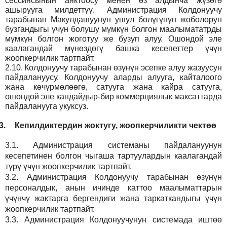
сессиясынын аяктоосу менен өз алдынча жүзөгө
ашырууга милдеттүү. Администрация Колдонуучу
тарабынан Макулдашуунун ушул бөлүгүнүн жоболорун
бузгандыгы үчүн болушу мүмкүн болгон маалымататрды
мүмкүн болгон жоготуу же бузуп алуу. Ошондой эле
каалагандай мүнөздөгү башка кесепеттер үчүн
жоопкерчилик тартпайт.
2.10.
Колдонуучу тарабынан өзүнүн эсепке алуу жазуусун
пайдалануусу. Колдонуучу аларды алууга, кайталоого
жана көчүрмөлөөгө, сатууга жана кайра сатууга,
ошондой эле кандайдыр-бир коммерциялык максаттарда
пайдаланууга укуксуз.
3.
Кепилдиктердин жоктугу, жоопкерчиликти чектөө
3.1.
Администрация
системаны пайдалануунун
кесепетинен болгон чыгаша тартуулардын каалагандай
түрү үчүн жоопкерчилик тартпайт.
3.2.
Администрация
Колдонуучу тарабынан өзүнүн
персоналдык, анын ичинде каттоо маалыматтарын
үчүнчү жактарга бергендиги жана таркаткандыгы үчүн
жоопкерчилик тартпайт.
3.3.
Администрация
Колдонуучунун системада иштөө