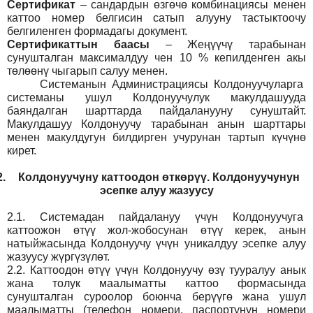
Сертификат
– сандардын өзгөчө комбинациясы менен
каттоо номер белгисин сатып алууну тастыктоочу
белгиленген формадагы документ
.
Сертификаттын баасы
– Жеңүүчү тарабынан
сунушталган максималдуу чен 10 % кепилденген акы
төлөөнү чыгарып салуу менен.
Системанын
Администрация
сы Колдонуучуларга
системаны ушул Колдонуучулук макулдашууда
баяндалган шарттарда пайдаланууну сунуштайт.
Макулдашуу Колдонуучу тарабынан анын шарттары
менен макулдугун билдирген учурунан тартып күчүнө
кирет.
2.
Колдонуучуну каттоодон өткөрүү. Колдонуучунун
эсепке алуу жазуусу
2.1.
Системадан пайдалануу үчүн Колдонуучуга
каттоожон өтүү жол-жобосунан өтүү керек, анын
натыйжасында Колдонуучу үчүн уникалдуу эсепке алуу
жазуусу жүргүзүлөт.
2.2.
Каттоодон өтүү үчүн Колдонуучу өзү тууралуу анык
жана толук маалыматты каттоо формасында
сунушталган суроолор боюнча берүүгө жана ушул
маалыматты (телефон номери, паспортунун номери