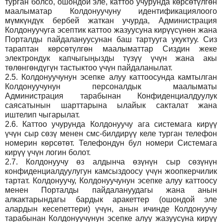
турган болсо, ошондой эле, каттоо учурунда көрсөтүлгөн
маалыматар Колдонуучуну идентификациялоого
мүмкүндүк бербей жаткан учурда, Администрация
Колдонуучуга эсептик каттоо жазуусуна кирүүсүнөн жана
Порталды пайдалануусунан баш тартууга укуктуу. Сиз
тараптан көрсөтүлгөн маалыматтар Сиздин жеке
электрондук капчыгыңызды түзүү үчүн жана акы
төлөнгөндүгүн тастыктоо үчүн пайдаланылат.
2.5.
Колдонуучунун эсепке алуу каттоосунда камтылган
Колдонуучунун персоналдык маалыматы
Администрация тарабынан Конфиденциалдуулук
саясатынын шарттарына ылайык сакталат жана
иштелип чыгарылат.
2.6.
Каттоо учурунда Колдонуучу ага системага кирүү
үчүн сыр сөзү менен смс-билдирүү келе турган телефон
номерин көрсөтөт. Телефондун бул номери Системага
кирүү үчүн логин болот.
2.7.
Колдонуучу өз алдынча өзүнүн сыр сөзүнүн
конфиденциалдуулугун камсыздоосу үчүн жоопкерчилик
тартат. Колдонуучу, Колдонуучунун эсепке алуу каттоосу
менен Порталды пайдалануудагы жана анын
алкактарындагы бардык аракеттер (ошондой эле
алардын кесепеттери) үчүн, анын ичинде Колдонуучу
тарабынан Колдонуучунун эсепке алуу жазуусуна кирүү