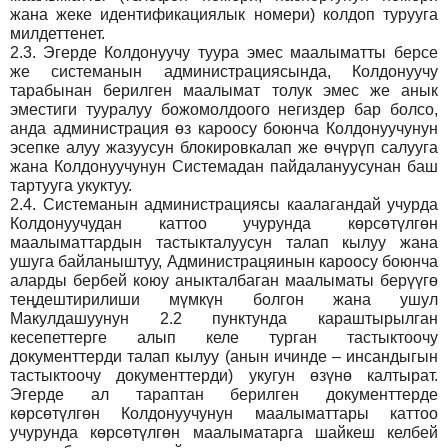
жана жеке идентификациялык номери) колдоп турууга
милдеттенет.
2.3.
Эгерде Колдонуучу туура эмес маалыматты берсе
же системанын администрациясында, Колдонуучу
тарабынан берилген маалымат толук эмес же анык
эместиги тууралуу божомолдоого негиздер бар болсо,
анда администрация өз кароосу боюнча Колдонуучунун
эсепке алуу жазуусун блокировкалап же өчүрүп салууга
жана Колдонуучунун Системадан пайдалануусунан баш
тартууга укуктуу.
2.4.
Системанын администрациясы каалагандай учурда
Колдонуучудан каттоо учурунда көрсөтүлгөн
маалыматтардын тастыкталуусун талап кылуу жана
ушуга байланыштуу, Администрацяинын кароосу боюнча
аларды бербей коюу аныкталбаган маалыматы берүүгө
теңдештирилиши мүмкүн болгон жана ушул
Макулдашуунун 2.2 пунктунда караштырылган
кесепеттерге алып келе турган тастыктоочу
документтерди талап кылуу (анын ичинде – инсандыгын
тастыктоочу документтерди) укугун өзүнө калтырат.
Эгерде ал тараптан берилген документтерде
көрсөтүлгөн Колдонуучунун маалыматтары каттоо
учурунда көрсөтүлгөн маалыматарга шайкеш келбей