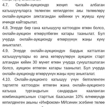
4.7.
Онлайн-аукциондо жеңип чыга албаган
катышуучуларга төлөнгөн кепилдеген акы төлөөлөрү
онлайн-аукцион аяктагандан кийинки үч жумуш күнү
ичинде кайтарылат.
4.8.
Эгерде бир гана катышуучу каттоодон өткөн болсо,
онлайн-аукцион өткөрүл
бө
гөн катары таанылат.
Бул
учурда онлайн-аукционду өткөрүүнүн жаңы күнү
аныкталат
.
4.9.
Эгерде онлайн-аукциондун бардык катталган
катышуучулары өз акча көтөрүүлөрүн аукцион старт
алгандан кийин 30 мүнөт өткөн учурда сунушташпаган
болсо, аукцион өтпөгөн катары таанылат. Бул учурда
онлайн-аукционду өткөрүүнүн жаңы күнү аныкталат.
4.10.
Онлайн-аукционго катышуу үчүн белгиленген
тартипте каттоодон өтпөгөн жана онлайн-аукционго
катыша тургандыгын сандардын кааланган
комбинациясынын старттык баасынан 10% өлчөмүндө
кепилденген акыны
«Инфоком»
МИсинин эсебине төлөө