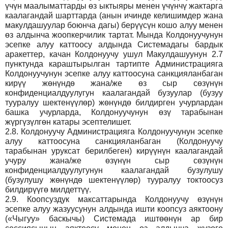
үчүн маалыматтарды өз ыктыяры менен үчүнчү жактарга
каалагандай шарттарда (анын ичинде келишимдер жана
макулдашуулар боюнча дагы) берүүсүн кошо алуу менен
өз алдынча жоопкерчилик тартат. Мында Колдонуучунун
эсепке алуу каттоосу алдында Системадагы бардык
аракеттер, качан Колдонуучу ушул Макулдашуунун 2.7
пунктунда караштырылган тартипте Администрацияга
Колдонуучунун эсепке алуу каттоосуна санкцияланбаган
кирүү жөнүндө жана/же өз сыр сөзүнүн
конфиденциалдуулугун каалагандай бузуулар (бузуу
тууралуу шектенүүлөр) жөнүндө билдирген учурлардан
башка учурларда, Колдонуучунун өзү тарабынан
жүргүзүлгөн катары эсептелишет.
2.8.
Колдонуучу Администрацияга Колдонуучунун эсепке
алуу каттоосуна санкцияланбаган (Колдонуучу
тарабынан уруксат берилбеген) кирүүнүн каалагандай
учуру жана/же өзүнүн сыр сөзүнүн
конфиденциалдуулугунун каалагандай бузулушу
(бузулушу жөнүндө шектенүүлөр) тууралуу токтоосуз
билдирүүгө милдеттүү.
2.9.
Коопсуздук максаттарында Колдонуучу өзүнүн
эсепке алуу жазуусунун алдында ишти коопсуз аяктоону
(«Чыгуу» баскычы) Системада иштөөнүн ар бир