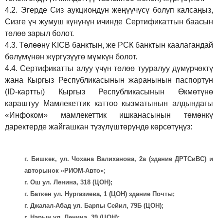
4.2.
Эгерде Сиз аукциондун жеңүүчүсү болуп калсаңыз,
Сизге үч жумуш күнүнүн ичинде Сертификаттын баасын
төлөө зарыл болот.
4.3.
Төлөөнү KICB банктын, же РСК банктын каалагандай
бөлүмүнөн жүргүзүүгө мүмкүн болот.
4.4.
Сертификатты алуу үчүн төлөө тууралуу дүмүрчөктү
жана Кыргыз Республикасынын жаранынын паспортун
(ID-картты) Кыргыз Республикасынын Өкмөтүнө
караштуу Мамлекеттик каттоо кызматынын алдындагы
«Инфоком» мамлекеттик ишканасынын төмөнкү
даректерде жайгашкан түзүлүштөрүндө көрсөтүңүз:
г. Бишкек, ул. Чохана Валиханова, 2а (здание ДРТСиВС) и
авторынок «РИОМ-Авто»;
г. Ош ул. Ленина, 318 (ЦОН);
г. Баткен ул. Нургазиева, 1 (ЦОН) здание Почты;
г. Джалал-Абад ул. Барпы Сейил, 79Б (ЦОН);
г. Нарын ул. Ленина, 39 (ЦОН);