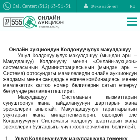
Call Center: (312) 63-51-51
Жеке кабинет
RU
Онлайн-аукциондун Колдонуучулук макулдашуу
Ушул Колдонуучулук макулдашуу (мындан ары –
Макулдашуу) Колдонуучу менен «Онлайн-аукцион»
системасынын Администрациясынын (мындан ары –
Система) ортосундагы мамилелерди онлайн аукциондун
жардамы менен сандардын өзгөчө комбинациясы менен
мамлекеттик каттоо номер белгилерин сатып өткөрүү
бөлүгүндө регламенттештирет.
Макулдашуу Системанын кызматтарын
сунуштоонун жана пайдалануунун шарттарын жана
эрежелерин аныктайт, Макулдашуунун тараптарынын
укуктарын жана милдеттенмелерин, ошондой эле
Колдонуучунун Системаны колдонуу шарттарын жана
эрежелерин бузгандыгы үчүн жоопкерчилигин белгилейт.
1.
Ушул Колдонуучулук макулдашууда төмөнкү