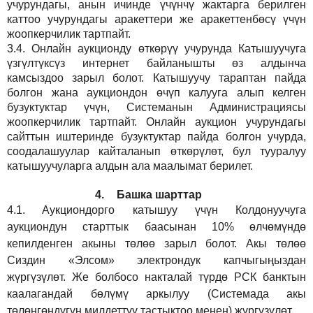
учурундагы, анын ичинде үчүнчү жактарга берилген
каттоо учурундагы аракеттери же аракеттенбөсү үчүн
жоопкерчилик тартпайт.
3.4.
Онлайн аукционду өткөрүү учурунда Катышуучуга
үзгүлтүксүз интернет байланышты өз алдынча
камсыздоо
зарыл
болот.
Катышуучу тараптан пайда
болгон жана аукциондон өчүп калууга алып келген
бузуктуктар үчүн, Системанын Администрациясы
жоопкерчилик тартпайт. Онлайн аукцион учурундагы
сайттын иштеринде бузуктуктар пайда болгон учурда,
соодалашуулар кайталанып өткөрүлөт, бул тууралуу
катышуучуларга алдын ала маалымат берилет.
4.
Башка шарттар
4.1.
Аукциондорго катышуу үчүн Колдонуучуга
аукциондун старттык баасынан 10% өлчөмүндө
кепилденген акыны төлөө зарыл болот. Акы төлөө
Сиздин
«Элсом»
электрондук капчыгыңыздан
жүргүзүлөт. Же болбосо накталай түрдө РСК банктын
каалагандай бөлүмү аркылуу (Системада акы
төлөнгөндүгүн милдеттүү тастыктоо менен) жүргүзүлөт.