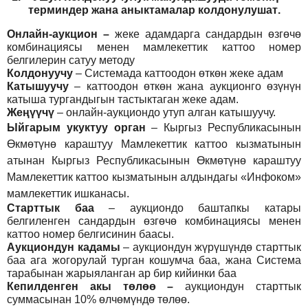
т
ерминдер жана аныктамалар
колдонулушат
.
Онлайн-аукцион –
жеке адамдарга сандардын өзгөчө
комбинациясы менен мамлекеттик каттоо номер
белгилерин сатуу методу
Колдонуучу
–
Системада каттоодон өткөн жеке адам
Катышуучу
–
каттоодон өткөн жана аукционго өзүнүн
катыша тургандыгын тастыктаган жеке адам
.
Жеңүүчү
–
онлайн-аукциондо утуп алган катышуучу.
Ыйгарым укуктуу орган
–
Кыргыз Республикасынын
Өкмөтүнө караштуу Мамлекеттик каттоо кызматынын
атынан Кыргыз Республикасынын Өкмөтүнө караштуу
Мамлекеттик каттоо кызматынын алдындагы «Инфоком»
мамлекеттик ишканасы.
Старттык баа
– аукциондо баштапкы катары
белгиленген сандардын өзгөчө комбинациясы менен
каттоо номер белгисинин баасы.
Аукциондун кадамы
– аукциондун жүрүшүндө старттык
баа ага жогорулай турган кошумча баа, жана Система
тарабынан жарыяланган ар бир кийинки баа
Кепилденген акы төлөө
–
аукциондун старттык
суммасынан 10% өлчөмүндө төлөө.