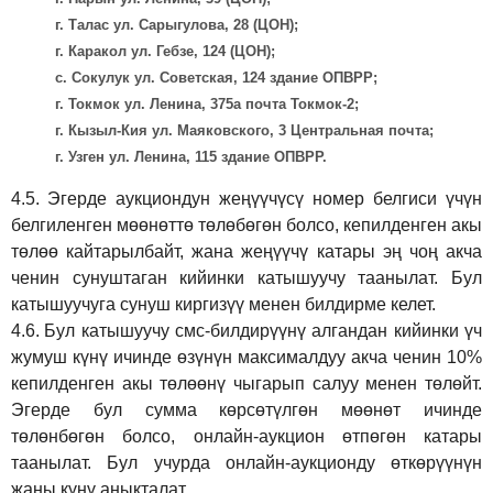
г. Талас ул. Сарыгулова, 28 (ЦОН);
г. Каракол ул. Гебзе, 124 (ЦОН);
с. Сокулук ул. Советская, 124 здание ОПВРР;
г. Токмок ул. Ленина, 375а почта Токмок-2;
г. Кызыл-Кия ул. Маяковского, 3 Центральная почта;
г. Узген ул. Ленина, 115 здание ОПВРР.
4.5.
Эгерде аукциондун жеңүүчүсү номер белгиси үчүн
белгиленген мөөнөттө төлөбөгөн болсо, кепилденген акы
төлөө кайтарылбайт, жана жеңүүчү катары эң чоң акча
ченин сунуштаган кийинки катышуучу таанылат. Бул
катышуучуга сунуш киргиз
үү
менен билдирме келет.
4.6.
Бул катышуучу смс-билдирүүнү алгандан кийинки үч
жумуш күнү ичинде өзүнүн максималдуу акча ченин 10%
кепилденген акы төлөөнү чыгарып салуу менен төлөйт.
Эгерде бул сумма көрсөтүлгөн мөөнөт ичинде
төлөнбөгөн болсо, онлайн-аукцион өтпөгөн катары
таанылат. Бул учурда онлайн-аукционду өткөрүүнүн
жаңы күнү аныкталат.