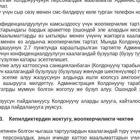
тылган Колдонуучунун персоналдык маалыматы Админист
ат.
ү үчүн сыр сөзү менен смс-билдирүү келе турган телефон 
фиденциалдуулугун камсыздоосу үчүн жоопкерчилик тартат
тарындагы бардык аракеттер (ошондой эле алардын кесеп
н маалыматтарды өз ыктыяры менен үчүнчү жактарга каал
 менен өз алдынча жоопкерчилик тартат. Мында Колдонуу
дашуунун 2.7 пунктунда караштырылган тартипте Админи
үнүн конфиденциалдуулугун каалагандай бузуулар (бузуу т
үзүлгөн катары эсептелишет.
пке алуу каттоосуна санкцияланбаган (Колдонуучу тарабын
н каалагандай бузулушу (бузулушу жөнүндө шектенүүлөр) ту
н эсепке алуу жазуусунун алдында ишти коопсуз аяктоо
 ашырууга милдеттүү. Администрация Колдонуучу тар
атрды мүмкүн болгон жоготуу же бузуп алуу. Ошондой э
уусун пайдалануусу. Колдонуучу аларды алууга, кайталоо
рда пайдаланууга укуксуз.
3.
Кепилдиктердин жоктугу, жоопкерчиликти чектөө
етинен болгон чыгаша тартуулардын каалагандай түрү үчүн
н персоналдык, анын ичинде каттоо маалыматтарын үчүн