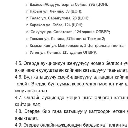
г. Джалал-Абад ул. Барпы Сейил, 79Б (ЦОН);
г. Нарын ул. Ленина, 39 (ЦОН);
г. Талас ул. Сарыгулова, 28 (ЦОН);
г. Каракол ул. Гебзе, 124 (ЦОН);
с. Сокулук ул. Советская, 124 здание ОПВРР;
г. Токмок ул. Ленина, 375а почта Токмок-2;
г. Кызыл-Кия ул. Маяковского, 3 Центральная почта;
г. Узген ул. Ленина, 115 здание ОПВРР.
4.5.
Эгерде аукциондун жеңүүчүсү номер белгиси үч
акча ченин сунуштаган кийинки катышуучу таанылат.
4.6.
Бул катышуучу смс-билдирүүнү алгандан кийин
төлөйт. Эгерде бул сумма көрсөтүлгөн мөөнөт ичин
күнү аныкталат.
4.7.
Онлайн-аукциондо жеңип чыга албаган катышу
кайтарылат.
4.8.
Эгерде бир гана катышуучу каттоодон өткөн 
аныкталат
.
4.9.
Эгерде онлайн-аукциондун бардык катталган ка