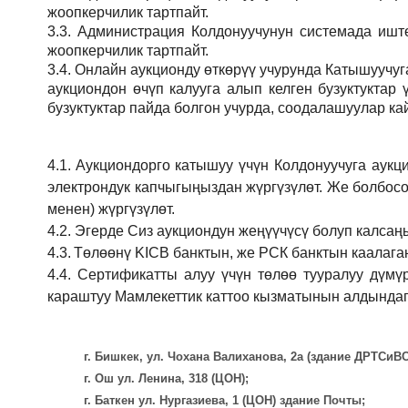
жоопкерчилик тартпайт.
3.3.
Администрация
Колдонуучунун системада иштөө
жоопкерчилик тартпайт.
3.4.
Онлайн аукционду өткөрүү учурунда Катышуучуг
аукциондон өчүп калууга алып келген бузуктукта
бузуктуктар пайда болгон учурда, соодалашуулар ка
4.1.
Аукциондорго катышуу үчүн Колдонуучуга аукц
электрондук капчыгыңыздан жүргүзүлөт. Же болбосо
менен) жүргүзүлөт.
4.2.
Эгерде Сиз аукциондун жеңүүчүсү болуп калсаң
4.3.
Төлөөнү KICB банктын, же РСК банктын каалаган
4.4.
Сертификатты алуу үчүн төлөө тууралуу дүмү
караштуу Мамлекеттик каттоо кызматынын алдындаг
г. Бишкек, ул. Чохана Валиханова, 2а (здание ДРТСи
г. Ош ул. Ленина, 318 (ЦОН);
г. Баткен ул. Нургазиева, 1 (ЦОН) здание Почты;