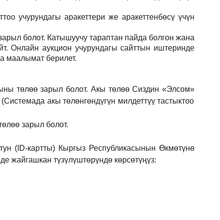
тоо учурундагы аракеттери же аракеттенбөсү үчүн
зарыл
болот.
Катышуучу тараптан пайда болгон жана
йт. Онлайн аукцион учурундагы сайттын иштеринде
ла маалымат берилет.
ыны төлөө зарыл болот. Акы төлөө Сиздин
«Элсом»
 (Системада акы төлөнгөндүгүн милдеттүү тастыктоо
төлөө зарыл болот.
ун (ID-картты) Кыргыз Республикасынын Өкмөтүнө
е жайгашкан түзүлүштөрүндө көрсөтүңүз: