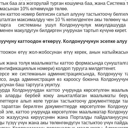
ттык баа ага жогорулай турган кошумча баа, жана Система
ммасынан 10% өлчөмүндө төлөө.
н каттоо номер белгисин сатып алууну тастыктоочу белги
талган максималдуу чен 10 % кепилденген акы төлөөнү чы
ларга системаны ушул Колдонуучулук макулдашууда 
нен макулдугун билдирген учурунан тартып күчүнө кирет.
уучуну каттоодон өткөрүү. Колдонуучунун эсепке алуу
тоожон өтүү жол-жобосунан өтүү керек, анын натыйжасын
 анык жана толук маалыматты каттоо формасында сунуштал
ентификациялык номери) колдоп турууга милдеттенет.
ерсе же системанын администрациясында, Колдонуучу т
лсо, анда администрация өз кароосу боюнча Колдонуучун
сунан баш тартууга укуктуу.
рда Колдонуучудан каттоо учурунда көрсөтүлгөн маалым
ча аларды бербей коюу аныкталбаган маалыматы бер
петтерге алып келе турган тастыктоочу документтерди та
л тараптан берилген документтерде көрсөтүлгөн Колдону
й эле, каттоо учурунда көрсөтүлгөн маалыматар Колдону
тоо жазуусуна кирүүсүнөн жана Порталды пайдалануусунан
 түзүү үчүн жана акы төлөнгөндүгүн тастыктоо үчүн пайда