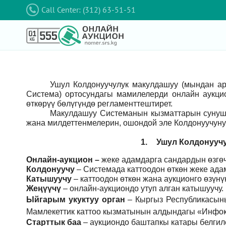
Call Center: (312) 63-51-51
Ушул Колдонуучулук макулдашуу (мындан а
Система) ортосундагы мамилелерди онлайн аукци
өткөрүү бөлүгүндө регламенттештирет.
Макулдашуу Системанын кызматтарын сунушт
жана милдеттенмелерин, ошондой эле Колдонуучуну
1.
Ушул Колдонуучу
Онлайн-аукцион –
жеке адамдарга сандардын өзгөч
Колдонуучу
–
Системада каттоодон өткөн жеке ада
Катышуучу
–
каттоодон өткөн жана аукционго өзүн
Жеңүүчү
–
онлайн-аукциондо утуп алган катышуучу.
Ыйгарым укуктуу орган
–
Кыргыз Республикасын
Мамлекеттик каттоо кызматынын алдындагы «Инфок
Старттык баа
– аукциондо баштапкы катары белгил