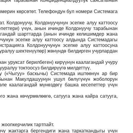
рация тарабынан Конфиденциалдуулук саясатынын
номерин көрсөтөт. Телефондун бул номери Системага
. Колдонуучу, Колдонуучунун эсепке алуу каттоосу
еттери) үчүн, анын ичинде Колдонуучу тарабынан
агандай шарттарда (анын ичинде келишимдер жана
чунун эсепке алуу каттоосу алдында Системадагы
страцияга Колдонуучунун эсепке алуу каттоосуна
ууралуу шектенүүлөр) жөнүндө билдирген учурлардан
ан уруксат берилбеген) кирүүнүн каалагандай учуру
уралуу токтоосуз билдирүүгө милдеттүү.
ну («Чыгуу» баскычы) Системада иштөөнүн ар бир
абынан Макулдашуунун ушул бөлүгүнүн жоболорун
ле каалагандай мүнөздөгү башка кесепеттер үчүн
го жана көчүрмөлөөгө, сатууга жана кайра сатууга,
 жоопкерчилик тартпайт.
чү жактарга бергендиги жана таркаткандыгы үчүн