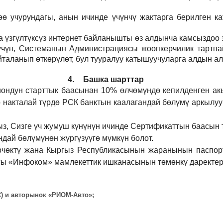
 учурундагы, анын ичинде үчүнчү жактарга берилген кат
а үзгүлтүксүз интернет байланышты өз алдынча камсыздоо
р үчүн, Системанын Администрациясы жоопкерчилик тартпа
йталанып өткөрүлөт, бул тууралуу катышуучуларга алдын а
4.
Башка шарттар
иондун старттык баасынан 10% өлчөмүндө кепилденген ак
 накталай түрдө РСК банктын каалагандай бөлүмү аркылуу
ыз, Сизге үч жумуш күнүнүн ичинде Сертификаттын баасын 
дай бөлүмүнөн жүргүзүүгө мүмкүн болот.
рчөктү жана Кыргыз Республикасынын жаранынын паспорт
ы «Инфоком» мамлекеттик ишканасынын төмөнкү даректерд
ВС) и авторынок «РИОМ-Авто»;