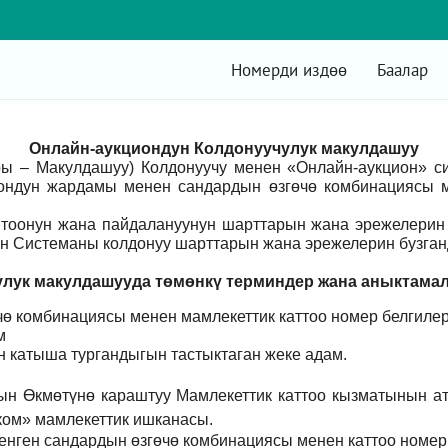
Номерди издөө
Баалар
Онлайн-аукциондун Колдонуучулук макулдашуу
ры – Макулдашуу) Колдонуучу менен «Онлайн-аукцион» 
ондун жардамы менен сандардын өзгөчө комбинациясы м
оонун жана пайдалануунун шарттарын жана эрежелерин 
н Системаны колдонуу шарттарын жана эрежелерин бузганд
лук макулдашууда төмөнкү т
ерминдер жана аныктама
ө комбинациясы менен мамлекеттик каттоо номер белгилер
м
үн катыша тургандыгын тастыктаган жеке адам
.
ын Өкмөтүнө караштуу Мамлекеттик каттоо кызматынын а
ом» мамлекеттик ишканасы.
енген сандардын өзгөчө комбинациясы менен каттоо номер