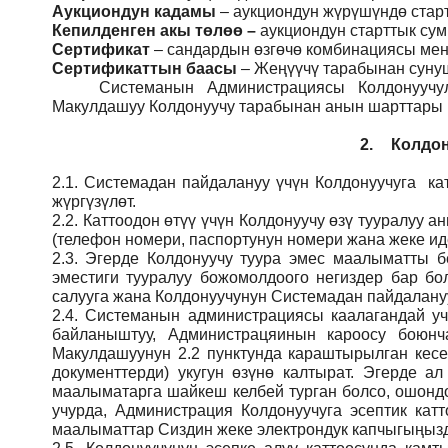
Аукциондун кадамы
– аукциондун жүрүшүндө стар
Кепилденген акы төлөө
–
аукциондун старттык су
Сертификат
– сандардын өзгөчө комбинациясы мене
Сертификаттын баасы
– Жеңүүчү тарабынан сунуш
Системанын
Администрация
сы Колдонуучу
Макулдашуу Колдонуучу тарабынан анын шарттары ме
2.
Колдон
2.1.
Системадан пайдалануу үчүн Колдонуучуга кат
жүргүзүлөт.
2.2.
Каттоодон өтүү үчүн Колдонуучу өзү тууралуу
(телефон номери, паспортунун номери жана жеке ид
2.3.
Эгерде Колдонуучу туура эмес маалыматты б
эместиги тууралуу божомолдоого негиздер бар бо
салууга жана Колдонуучунун Системадан пайдалануу
2.4.
Системанын администрациясы каалагандай учу
байланыштуу, Администрацяинын кароосу боюн
Макулдашуунун 2.2 пунктунда караштырылган кесе
документтерди) укугун өзүнө калтырат. Эгерде а
маалыматарга шайкеш келбей турган болсо, ошондо
учурда, Администрация Колдонуучуга эсептик кат
маалыматтар Сиздин жеке электрондук капчыгыңызды