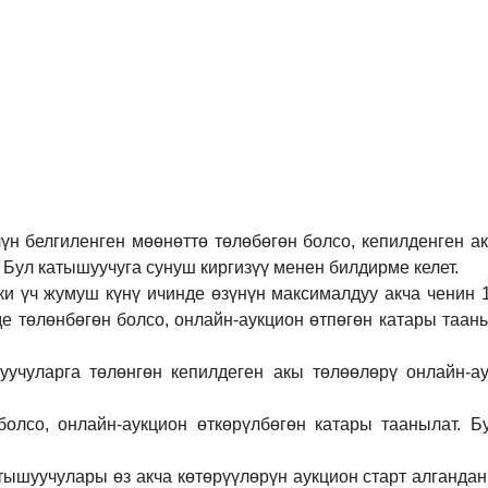
үн белгиленген мөөнөттө төлөбөгөн болсо, кепилденген а
 Бул катышуучуга сунуш киргиз
үү
менен билдирме келет.
ки үч жумуш күнү ичинде өзүнүн максималдуу акча ченин
де төлөнбөгөн болсо, онлайн-аукцион өтпөгөн катары таан
учуларга төлөнгөн кепилдеген акы төлөөлөрү онлайн-ау
болсо, онлайн-аукцион өткөрүл
бө
гөн катары таанылат.
Б
тышуучулары өз акча көтөрүүлөрүн аукцион старт алгандан