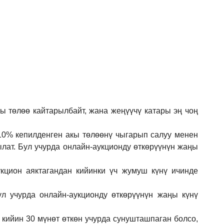
кы төлөө кайтарылбайт, жана жеңүүчү катары эң чоң
 10% кепилденген акы төлөөнү чыгарып салуу менен
ылат. Бул учурда онлайн-аукционду өткөрүүнүн жаңы
кцион аяктагандан кийинки үч жумуш күнү ичинде
ул учурда онлайн-аукционду өткөрүүнүн жаңы күнү
 кийин 30 мүнөт өткөн учурда сунушташпаган болсо,