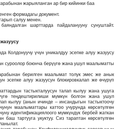
 тарабынан жарыяланган ар бир кийинки баа
ленген формадагы документ
.
гарып салуу менен.
баяндалган шарттарда пайдаланууну сунуштайт.
 жазуусу
да Колдонуучу үчүн уникалдуу эсепке алуу жазуусу
ган суроолор боюнча берүүгө жана ушул маалыматты
арабынан берилген маалымат толук эмес же анык
ун эсепке алуу жазуусун блокировкалап же өчүрүп
аттардын тастыкталуусун талап кылуу жана ушуга
үүгө теңдештирилиши мүмкүн болгон жана ушул
лап кылуу (анын ичинде – инсандыгын тастыктоочу
учунун маалыматтары каттоо учурунда көрсөтүлгөн
учуну идентификациялоого мүмкүндүк бербей жаткан
 баш тартууга укуктуу. Сиз тараптан көрсөтүлгөн
ланылат.