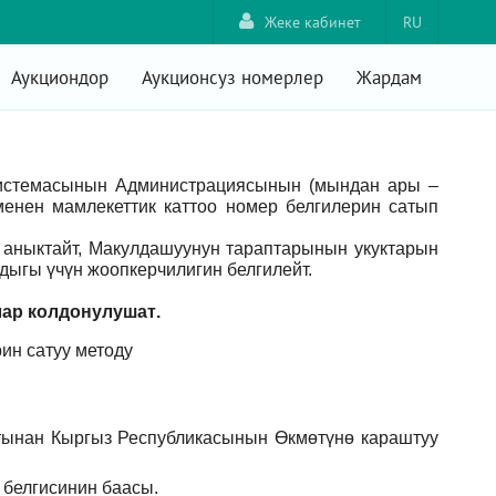
Жеке кабинет
RU
Аукциондор
Аукционсуз номерлер
Жардам
системасынын Администрациясынын (мындан ары –
енен мамлекеттик каттоо номер белгилерин сатып
аныктайт, Макулдашуунун тараптарынын укуктарын
ыгы үчүн жоопкерчилигин белгилейт.
лар
колдонулушат
.
ин сатуу методу
тынан Кыргыз Республикасынын Өкмөтүнө караштуу
 белгисинин баасы.