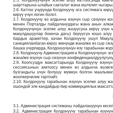
2.5.
Колдонуучунун эсепке алуу каттоосунда кам
шарттарына ылайык сакталат жана иштелип чыгарыл
2.6.
Каттоо учурунда Колдонуучу ага системага кирү
кирүү үчүн логин болот.
2.7.
Колдонуучу өз алдынча өзүнүн сыр сөзүнүн кон
менен Порталды пайдалануудагы жана анын алкак
Колдонуучунун эсепке алуу жазуусуна кирүү үчү
макулдашуулар боюнча дагы) берүүсүн кошо алуу
бардык аракеттер, качан Колдонуучу ушул Макул
санкцияланбаган кирүү жөнүндө жана/же өз сыр сөз
башка учурларда, Колдонуучунун өзү тарабынан жүрг
2.8.
Колдонуучу Администрацияга Колдонуучунун эсе
жана/же өзүнүн сыр сөзүнүн конфиденциалдуулугуну
2.9.
Коопсуздук максаттарында Колдонуучу өзүнү
сессиясынын аяктоосу менен өз алдынча жүзөгө
бузгандыгы үчүн болушу мүмкүн болгон маалымат
жоопкерчилик тартпайт.
2.10.
Колдонуучу тарабынан өзүнүн эсепке алуу жаз
ошондой эле кандайдыр-бир коммерциялык максатта
3.1.
Администрация
системаны пайдалануунун кесеп
3.2.
Администрация
Колдонуучу тарабынан өзүнү