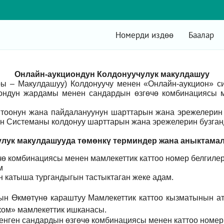
Номерди издөө
Баалар
Онлайн-аукциондун Колдонуучулук макулдашуу
ры – Макулдашуу) Колдонуучу менен «Онлайн-аукцион» 
ондун жардамы менен сандардын өзгөчө комбинациясы м
оонун жана пайдалануунун шарттарын жана эрежелерин 
н Системаны колдонуу шарттарын жана эрежелерин бузганд
лук макулдашууда төмөнкү т
ерминдер жана аныктама
ө комбинациясы менен мамлекеттик каттоо номер белгилер
м
үн катыша тургандыгын тастыктаган жеке адам
.
ын Өкмөтүнө караштуу Мамлекеттик каттоо кызматынын а
ом» мамлекеттик ишканасы.
енген сандардын өзгөчө комбинациясы менен каттоо номер