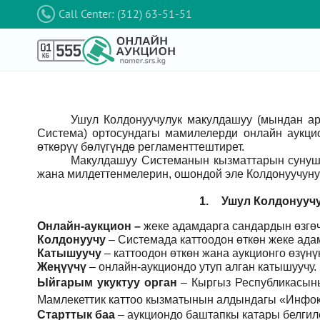
Call Center: (312) 63-51-51
Ушул Колдонуучулук макулдашуу (мындан а
Система) ортосундагы мамилелерди онлайн аукци
өткөрүү бөлүгүндө регламенттештирет.
Макулдашуу Системанын кызматтарын сунушт
жана милдеттенмелерин, ошондой эле Колдонуучуну
1.
Ушул Колдонуучу
Онлайн-аукцион –
жеке адамдарга сандардын өзгөч
Колдонуучу
–
Системада каттоодон өткөн жеке ада
Катышуучу
–
каттоодон өткөн жана аукционго өзүн
Жеңүүчү
–
онлайн-аукциондо утуп алган катышуучу.
Ыйгарым укуктуу орган
–
Кыргыз Республикасын
Мамлекеттик каттоо кызматынын алдындагы «Инфок
Старттык баа
– аукциондо баштапкы катары белгил