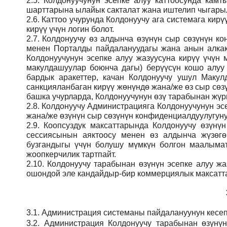
2.5.
Колдонуучунун эсепке алуу каттоосунда кам
шарттарына ылайык сакталат жана иштелип чыгарыл
2.6.
Каттоо учурунда Колдонуучу ага системага кирү
кирүү үчүн логин болот.
2.7.
Колдонуучу өз алдынча өзүнүн сыр сөзүнүн кон
менен Порталды пайдалануудагы жана анын алкак
Колдонуучунун эсепке алуу жазуусуна кирүү үчү
макулдашуулар боюнча дагы) берүүсүн кошо алуу
бардык аракеттер, качан Колдонуучу ушул Макул
санкцияланбаган кирүү жөнүндө жана/же өз сыр сөз
башка учурларда, Колдонуучунун өзү тарабынан жүрг
2.8.
Колдонуучу Администрацияга Колдонуучунун эсе
жана/же өзүнүн сыр сөзүнүн конфиденциалдуулугуну
2.9.
Коопсуздук максаттарында Колдонуучу өзүнү
сессиясынын аяктоосу менен өз алдынча жүзөгө
бузгандыгы үчүн болушу мүмкүн болгон маалымат
жоопкерчилик тартпайт.
2.10.
Колдонуучу тарабынан өзүнүн эсепке алуу жаз
ошондой эле кандайдыр-бир коммерциялык максатта
3.1.
Администрация
системаны пайдалануунун кесеп
3.2.
Администрация
Колдонуучу тарабынан өзүнү