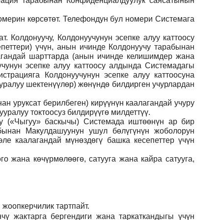
рация тарабынан Конфиденциалдуулук саясатынын
номерин көрсөтөт. Телефондун бул номери Системага
. Колдонуучу, Колдонуучунун эсепке алуу каттоосу
еттери) үчүн, анын ичинде Колдонуучу тарабынан
агандай шарттарда (анын ичинде келишимдер жана
чунун эсепке алуу каттоосу алдында Системадагы
страцияга Колдонуучунун эсепке алуу каттоосуна
ууралуу шектенүүлөр) жөнүндө билдирген учурлардан
ан уруксат берилбеген) кирүүнүн каалагандай учуру
уралуу токтоосуз билдирүүгө милдеттүү.
ну («Чыгуу» баскычы) Системада иштөөнүн ар бир
абынан Макулдашуунун ушул бөлүгүнүн жоболорун
ле каалагандай мүнөздөгү башка кесепеттер үчүн
го жана көчүрмөлөөгө, сатууга жана кайра сатууга,
 жоопкерчилик тартпайт.
чү жактарга бергендиги жана таркаткандыгы үчүн