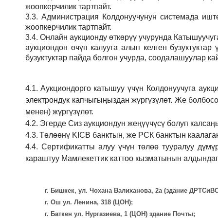
жоопкерчилик тартпайт.
3.3.
Администрация
Колдонуучунун системада иштөө
жоопкерчилик тартпайт.
3.4.
Онлайн аукционду өткөрүү учурунда Катышуучуг
аукциондон өчүп калууга алып келген бузуктукта
бузуктуктар пайда болгон учурда, соодалашуулар ка
4.1.
Аукциондорго катышуу үчүн Колдонуучуга аукц
электрондук капчыгыңыздан жүргүзүлөт. Же болбосо
менен) жүргүзүлөт.
4.2.
Эгерде Сиз аукциондун жеңүүчүсү болуп калсаң
4.3.
Төлөөнү KICB банктын, же РСК банктын каалаган
4.4.
Сертификатты алуу үчүн төлөө тууралуу дүмү
караштуу Мамлекеттик каттоо кызматынын алдындаг
г. Бишкек, ул. Чохана Валиханова, 2а (здание ДРТСи
г. Ош ул. Ленина, 318 (ЦОН);
г. Баткен ул. Нургазиева, 1 (ЦОН) здание Почты;