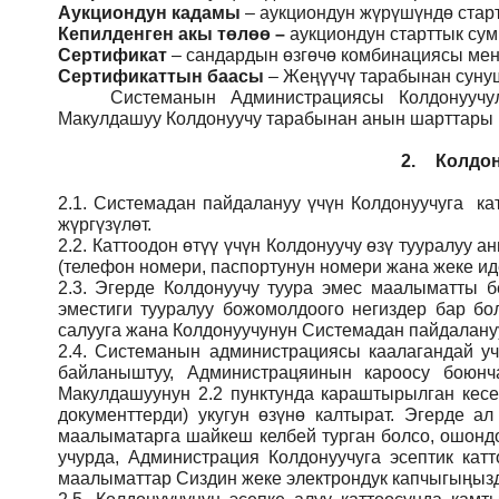
Аукциондун кадамы
– аукциондун жүрүшүндө стар
Кепилденген акы төлөө
–
аукциондун старттык су
Сертификат
– сандардын өзгөчө комбинациясы мене
Сертификаттын баасы
– Жеңүүчү тарабынан сунуш
Системанын
Администрация
сы Колдонуучу
Макулдашуу Колдонуучу тарабынан анын шарттары ме
2.
Колдон
2.1.
Системадан пайдалануу үчүн Колдонуучуга кат
жүргүзүлөт.
2.2.
Каттоодон өтүү үчүн Колдонуучу өзү тууралуу
(телефон номери, паспортунун номери жана жеке ид
2.3.
Эгерде Колдонуучу туура эмес маалыматты б
эместиги тууралуу божомолдоого негиздер бар бо
салууга жана Колдонуучунун Системадан пайдалануу
2.4.
Системанын администрациясы каалагандай учу
байланыштуу, Администрацяинын кароосу боюн
Макулдашуунун 2.2 пунктунда караштырылган кесе
документтерди) укугун өзүнө калтырат. Эгерде а
маалыматарга шайкеш келбей турган болсо, ошондо
учурда, Администрация Колдонуучуга эсептик кат
маалыматтар Сиздин жеке электрондук капчыгыңызды