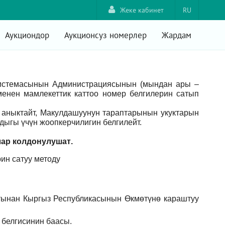
Жеке кабинет
RU
Аукциондор
Аукционсуз номерлер
Жардам
системасынын Администрациясынын (мындан ары –
енен мамлекеттик каттоо номер белгилерин сатып
аныктайт, Макулдашуунун тараптарынын укуктарын
ыгы үчүн жоопкерчилигин белгилейт.
лар
колдонулушат
.
ин сатуу методу
тынан Кыргыз Республикасынын Өкмөтүнө караштуу
 белгисинин баасы.