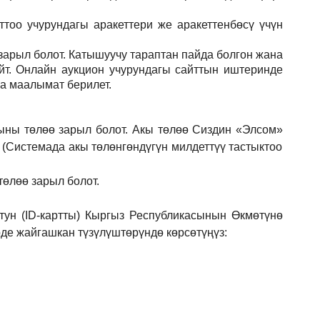
тоо учурундагы аракеттери же аракеттенбөсү үчүн
зарыл
болот.
Катышуучу тараптан пайда болгон жана
йт. Онлайн аукцион учурундагы сайттын иштеринде
ла маалымат берилет.
ыны төлөө зарыл болот. Акы төлөө Сиздин
«Элсом»
 (Системада акы төлөнгөндүгүн милдеттүү тастыктоо
төлөө зарыл болот.
ун (ID-картты) Кыргыз Республикасынын Өкмөтүнө
е жайгашкан түзүлүштөрүндө көрсөтүңүз: