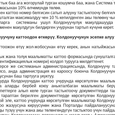
ттык баа ага жогорулай турган кошумча баа, жана Система
ммасынан 10% өлчөмүндө төлөө.
н каттоо номер белгисин сатып алууну тастыктоочу белги
талган максималдуу чен 10 % кепилденген акы төлөөнү чы
ларга системаны ушул Колдонуучулук макулдашууда 
нен макулдугун билдирген учурунан тартып күчүнө кирет.
уучуну каттоодон өткөрүү. Колдонуучунун эсепке алуу
тоожон өтүү жол-жобосунан өтүү керек, анын натыйжасын
 анык жана толук маалыматты каттоо формасында сунуштал
ентификациялык номери) колдоп турууга милдеттенет.
ерсе же системанын администрациясында, Колдонуучу т
лсо, анда администрация өз кароосу боюнча Колдонуучун
сунан баш тартууга укуктуу.
рда Колдонуучудан каттоо учурунда көрсөтүлгөн маалым
ча аларды бербей коюу аныкталбаган маалыматы бер
петтерге алып келе турган тастыктоочу документтерди та
л тараптан берилген документтерде көрсөтүлгөн Колдону
й эле, каттоо учурунда көрсөтүлгөн маалыматар Колдону
тоо жазуусуна кирүүсүнөн жана Порталды пайдалануусунан
 түзүү үчүн жана акы төлөнгөндүгүн тастыктоо үчүн пайда