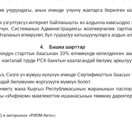
 учурундагы, анын ичинде үчүнчү жактарга берилген кат
а үзгүлтүксүз интернет байланышты өз алдынча камсыздоо
р үчүн, Системанын Администрациясы жоопкерчилик тартпа
йталанып өткөрүлөт, бул тууралуу катышуучуларга алдын а
4.
Башка шарттар
иондун старттык баасынан 10% өлчөмүндө кепилденген ак
 накталай түрдө РСК банктын каалагандай бөлүмү аркылуу
ыз, Сизге үч жумуш күнүнүн ичинде Сертификаттын баасын 
дай бөлүмүнөн жүргүзүүгө мүмкүн болот.
рчөктү жана Кыргыз Республикасынын жаранынын паспорт
ы «Инфоком» мамлекеттик ишканасынын төмөнкү даректерд
ВС) и авторынок «РИОМ-Авто»;