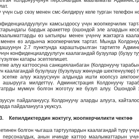
тылган Колдонуучунун персоналдык маалыматы Админист
ат.
ү үчүн сыр сөзү менен смс-билдирүү келе турган телефон 
фиденциалдуулугун камсыздоосу үчүн жоопкерчилик тартат
тарындагы бардык аракеттер (ошондой эле алардын кесеп
н маалыматтарды өз ыктыяры менен үчүнчү жактарга каал
 менен өз алдынча жоопкерчилик тартат. Мында Колдонуу
дашуунун 2.7 пунктунда караштырылган тартипте Админи
үнүн конфиденциалдуулугун каалагандай бузуулар (бузуу т
үзүлгөн катары эсептелишет.
пке алуу каттоосуна санкцияланбаган (Колдонуучу тарабын
н каалагандай бузулушу (бузулушу жөнүндө шектенүүлөр) ту
н эсепке алуу жазуусунун алдында ишти коопсуз аяктоо
 ашырууга милдеттүү. Администрация Колдонуучу тар
атрды мүмкүн болгон жоготуу же бузуп алуу. Ошондой э
уусун пайдалануусу. Колдонуучу аларды алууга, кайталоо
рда пайдаланууга укуксуз.
3.
Кепилдиктердин жоктугу, жоопкерчиликти чектөө
етинен болгон чыгаша тартуулардын каалагандай түрү үчүн
н персоналдык, анын ичинде каттоо маалыматтарын үчүн