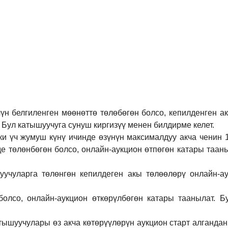
үн белгиленген мөөнөттө төлөбөгөн болсо, кепилденген а
 Бул катышуучуга сунуш киргиз
үү
менен билдирме келет.
ки үч жумуш күнү ичинде өзүнүн максималдуу акча ченин
де төлөнбөгөн болсо, онлайн-аукцион өтпөгөн катары таан
учуларга төлөнгөн кепилдеген акы төлөөлөрү онлайн-ау
болсо, онлайн-аукцион өткөрүл
бө
гөн катары таанылат.
Б
тышуучулары өз акча көтөрүүлөрүн аукцион старт алгандан