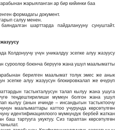
 тарабынан жарыяланган ар бир кийинки баа
ленген формадагы документ
.
гарып салуу менен.
баяндалган шарттарда пайдаланууну сунуштайт.
 жазуусу
да Колдонуучу үчүн уникалдуу эсепке алуу жазуусу
ган суроолор боюнча берүүгө жана ушул маалыматты
арабынан берилген маалымат толук эмес же анык
ун эсепке алуу жазуусун блокировкалап же өчүрүп
аттардын тастыкталуусун талап кылуу жана ушуга
үүгө теңдештирилиши мүмкүн болгон жана ушул
лап кылуу (анын ичинде – инсандыгын тастыктоочу
учунун маалыматтары каттоо учурунда көрсөтүлгөн
учуну идентификациялоого мүмкүндүк бербей жаткан
 баш тартууга укуктуу. Сиз тараптан көрсөтүлгөн
ланылат.