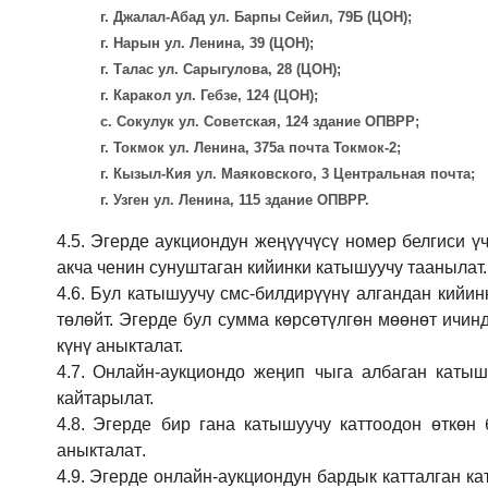
г. Джалал-Абад ул. Барпы Сейил, 79Б (ЦОН);
г. Нарын ул. Ленина, 39 (ЦОН);
г. Талас ул. Сарыгулова, 28 (ЦОН);
г. Каракол ул. Гебзе, 124 (ЦОН);
с. Сокулук ул. Советская, 124 здание ОПВРР;
г. Токмок ул. Ленина, 375а почта Токмок-2;
г. Кызыл-Кия ул. Маяковского, 3 Центральная почта;
г. Узген ул. Ленина, 115 здание ОПВРР.
4.5.
Эгерде аукциондун жеңүүчүсү номер белгиси үч
акча ченин сунуштаган кийинки катышуучу таанылат.
4.6.
Бул катышуучу смс-билдирүүнү алгандан кийин
төлөйт. Эгерде бул сумма көрсөтүлгөн мөөнөт ичин
күнү аныкталат.
4.7.
Онлайн-аукциондо жеңип чыга албаган катышу
кайтарылат.
4.8.
Эгерде бир гана катышуучу каттоодон өткөн 
аныкталат
.
4.9.
Эгерде онлайн-аукциондун бардык катталган ка