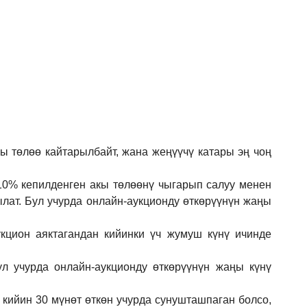
кы төлөө кайтарылбайт, жана жеңүүчү катары эң чоң
 10% кепилденген акы төлөөнү чыгарып салуу менен
ылат. Бул учурда онлайн-аукционду өткөрүүнүн жаңы
кцион аяктагандан кийинки үч жумуш күнү ичинде
ул учурда онлайн-аукционду өткөрүүнүн жаңы күнү
 кийин 30 мүнөт өткөн учурда сунушташпаган болсо,