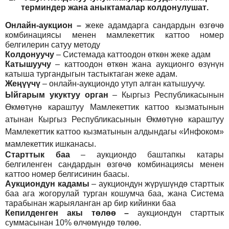
т
ерминдер жана аныктамалар
колдонулушат
.
Онлайн-аукцион –
жеке адамдарга сандардын өзгөчө
комбинациясы менен мамлекеттик каттоо номер
белгилерин сатуу методу
Колдонуучу
–
Системада каттоодон өткөн жеке адам
Катышуучу
–
каттоодон өткөн жана аукционго өзүнүн
катыша тургандыгын тастыктаган жеке адам
.
Жеңүүчү
–
онлайн-аукциондо утуп алган катышуучу.
Ыйгарым укуктуу орган
–
Кыргыз Республикасынын
Өкмөтүнө караштуу Мамлекеттик каттоо кызматынын
атынан Кыргыз Республикасынын Өкмөтүнө караштуу
Мамлекеттик каттоо кызматынын алдындагы «Инфоком»
мамлекеттик ишканасы.
Старттык баа
– аукциондо баштапкы катары
белгиленген сандардын өзгөчө комбинациясы менен
каттоо номер белгисинин баасы.
Аукциондун кадамы
– аукциондун жүрүшүндө старттык
баа ага жогорулай турган кошумча баа, жана Система
тарабынан жарыяланган ар бир кийинки баа
Кепилденген акы төлөө
–
аукциондун старттык
суммасынан 10% өлчөмүндө төлөө.