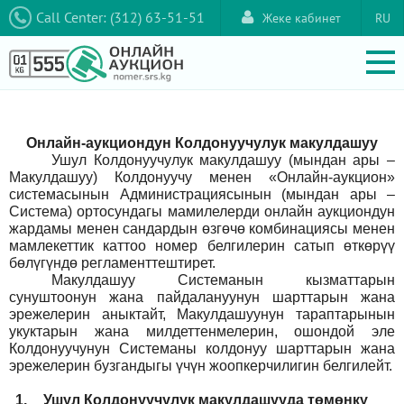
Call Center: (312) 63-51-51
Жеке кабинет
RU
Онлайн-аукциондун Колдонуучулук макулдашуу
Ушул Колдонуучулук макулдашуу (мындан ары –
Макулдашуу) Колдонуучу менен «Онлайн-аукцион»
системасынын Администрациясынын (мындан ары –
Система) ортосундагы мамилелерди онлайн аукциондун
жардамы менен сандардын өзгөчө комбинациясы менен
мамлекеттик каттоо номер белгилерин сатып өткөрүү
бөлүгүндө регламенттештирет.
Макулдашуу Системанын кызматтарын
сунуштоонун жана пайдалануунун шарттарын жана
эрежелерин аныктайт, Макулдашуунун тараптарынын
укуктарын жана милдеттенмелерин, ошондой эле
Колдонуучунун Системаны колдонуу шарттарын жана
эрежелерин бузгандыгы үчүн жоопкерчилигин белгилейт.
1.
Ушул Колдонуучулук макулдашууда төмөнкү