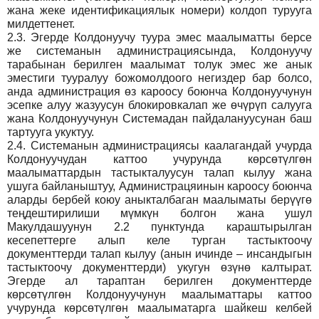
жана жеке идентификациялык номери) колдоп турууга
милдеттенет.
2.3.
Эгерде Колдонуучу туура эмес маалыматты берсе
же системанын администрациясында, Колдонуучу
тарабынан берилген маалымат толук эмес же анык
эместиги тууралуу божомолдоого негиздер бар болсо,
анда администрация өз кароосу боюнча Колдонуучунун
эсепке алуу жазуусун блокировкалап же өчүрүп салууга
жана Колдонуучунун Системадан пайдалануусунан баш
тартууга укуктуу.
2.4.
Системанын администрациясы каалагандай учурда
Колдонуучудан каттоо учурунда көрсөтүлгөн
маалыматтардын тастыкталуусун талап кылуу жана
ушуга байланыштуу, Администрацяинын кароосу боюнча
аларды бербей коюу аныкталбаган маалыматы берүүгө
теңдештирилиши мүмкүн болгон жана ушул
Макулдашуунун 2.2 пунктунда караштырылган
кесепеттерге алып келе турган тастыктоочу
документтерди талап кылуу (анын ичинде – инсандыгын
тастыктоочу документтерди) укугун өзүнө калтырат.
Эгерде ал тараптан берилген документтерде
көрсөтүлгөн Колдонуучунун маалыматтары каттоо
учурунда көрсөтүлгөн маалыматарга шайкеш келбей