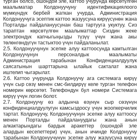
турган болсо, ошондой эле, каттоо учурунда көрсөтүлгөн
маалыматар Колдонуучуну идентификациялоого
мүмкүндүк бербей жаткан учурда, Администрация
Колдонуучуга эсептик каттоо жазуусуна кирүүсүнөн жана
Порталды пайдалануусунан баш тартууга укуктуу. Сиз
тараптан көрсөтүлгөн маалыматтар Сиздин жеке
электрондук капчыгыңызды түзүү үчүн жана акы
төлөнгөндүгүн тастыктоо үчүн пайдаланылат.
2.5.
Колдонуучунун эсепке алуу каттоосунда камтылган
Колдонуучунун персоналдык маалыматы
Администрация тарабынан Конфиденциалдуулук
саясатынын шарттарына ылайык сакталат жана
иштелип чыгарылат.
2.6.
Каттоо учурунда Колдонуучу ага системага кирүү
үчүн сыр сөзү менен смс-билдирүү келе турган телефон
номерин көрсөтөт. Телефондун бул номери Системага
кирүү үчүн логин болот.
2.7.
Колдонуучу өз алдынча өзүнүн сыр сөзүнүн
конфиденциалдуулугун камсыздоосу үчүн жоопкерчилик
тартат. Колдонуучу, Колдонуучунун эсепке алуу каттоосу
менен Порталды пайдалануудагы жана анын
алкактарындагы бардык аракеттер (ошондой эле
алардын кесепеттери) үчүн, анын ичинде Колдонуучу
тарабынан Колдонуучунун эсепке алуу жазуусуна кирүү