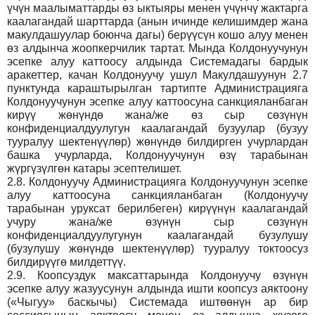
үчүн маалыматтарды өз ыктыяры менен үчүнчү жактарга
каалагандай шарттарда (анын ичинде келишимдер жана
макулдашуулар боюнча дагы) берүүсүн кошо алуу менен
өз алдынча жоопкерчилик тартат. Мында Колдонуучунун
эсепке алуу каттоосу алдында Системадагы бардык
аракеттер, качан Колдонуучу ушул Макулдашуунун 2.7
пунктунда караштырылган тартипте Администрацияга
Колдонуучунун эсепке алуу каттоосуна санкцияланбаган
кирүү жөнүндө жана/же өз сыр сөзүнүн
конфиденциалдуулугун каалагандай бузуулар (бузуу
тууралуу шектенүүлөр) жөнүндө билдирген учурлардан
башка учурларда, Колдонуучунун өзү тарабынан
жүргүзүлгөн катары эсептелишет.
2.8.
Колдонуучу Администрацияга Колдонуучунун эсепке
алуу каттоосуна санкцияланбаган (Колдонуучу
тарабынан уруксат берилбеген) кирүүнүн каалагандай
учуру жана/же өзүнүн сыр сөзүнүн
конфиденциалдуулугунун каалагандай бузулушу
(бузулушу жөнүндө шектенүүлөр) тууралуу токтоосуз
билдирүүгө милдеттүү.
2.9.
Коопсуздук максаттарында Колдонуучу өзүнүн
эсепке алуу жазуусунун алдында ишти коопсуз аяктоону
(«Чыгуу» баскычы) Системада иштөөнүн ар бир