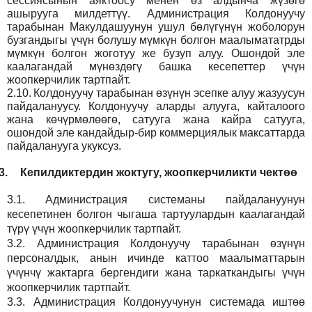
сессиясынын аяктоосу менен өз алдынча жүзөгө
ашырууга милдеттүү. Администрация Колдонуучу
тарабынан Макулдашуунун ушул бөлүгүнүн жоболорун
бузгандыгы үчүн болушу мүмкүн болгон маалымататрды
мүмкүн болгон жоготуу же бузуп алуу. Ошондой эле
каалагандай мүнөздөгү башка кесепеттер үчүн
жоопкерчилик тартпайт.
2.10.
Колдонуучу тарабынан өзүнүн эсепке алуу жазуусун
пайдалануусу. Колдонуучу аларды алууга, кайталоого
жана көчүрмөлөөгө, сатууга жана кайра сатууга,
ошондой эле кандайдыр-бир коммерциялык максаттарда
пайдаланууга укуксуз.
3.
Кепилдиктердин жоктугу, жоопкерчиликти чектөө
3.1.
Администрация
системаны пайдалануунун
кесепетинен болгон чыгаша тартуулардын каалагандай
түрү үчүн жоопкерчилик тартпайт.
3.2.
Администрация
Колдонуучу тарабынан өзүнүн
персоналдык, анын ичинде каттоо маалыматтарын
үчүнчү жактарга бергендиги жана таркаткандыгы үчүн
жоопкерчилик тартпайт.
3.3.
Администрация
Колдонуучунун системада иштөө