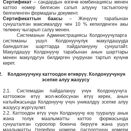
Сертификат
– сандардын өзгөчө комбинациясы менен
каттоо номер белгисин сатып алууну тастыктоочу
белгиленген формадагы документ
.
Сертификаттын баасы
– Жеңүүчү тарабынан
сунушталган максималдуу чен 10 % кепилденген акы
төлөөнү чыгарып салуу менен.
Системанын
Администрация
сы Колдонуучуларга
системаны ушул Колдонуучулук макулдашууда
баяндалган шарттарда пайдаланууну сунуштайт.
Макулдашуу Колдонуучу тарабынан анын шарттары
менен макулдугун билдирген учурунан тартып күчүнө
кирет.
2.
Колдонуучуну каттоодон өткөрүү. Колдонуучунун
эсепке алуу жазуусу
2.1.
Системадан пайдалануу үчүн Колдонуучуга
каттоожон өтүү жол-жобосунан өтүү керек, анын
натыйжасында Колдонуучу үчүн уникалдуу эсепке алуу
жазуусу жүргүзүлөт.
2.2.
Каттоодон өтүү үчүн Колдонуучу өзү тууралуу анык
жана толук маалыматты каттоо формасында
сунушталган суроолор боюнча берүүгө жана ушул
маалыматты (телефон номери, паспортунун номери