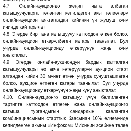
4.7.
Онлайн-аукциондо жеңип чыга албаган
катышуучуларга төлөнгөн кепилдеген акы төлөөлөрү
онлайн-аукцион аяктагандан кийинки үч жумуш күнү
ичинде кайтарылат.
4.8.
Эгерде бир гана катышуучу каттоодон өткөн болсо,
онлайн-аукцион өткөрүл
бө
гөн катары таанылат.
Бул
учурда онлайн-аукционду өткөрүүнүн жаңы күнү
аныкталат
.
4.9.
Эгерде онлайн-аукциондун бардык катталган
катышуучулары өз акча көтөрүүлөрүн аукцион старт
алгандан кийин 30 мүнөт өткөн учурда сунушташпаган
болсо, аукцион өтпөгөн катары таанылат. Бул учурда
онлайн-аукционду өткөрүүнүн жаңы күнү аныкталат.
4.10.
Онлайн-аукционго катышуу үчүн белгиленген
тартипте каттоодон өтпөгөн жана онлайн-аукционго
катыша тургандыгын сандардын кааланган
комбинациясынын старттык баасынан 10% өлчөмүндө
кепилденген акыны
«Инфоком»
МИсинин эсебине төлөө