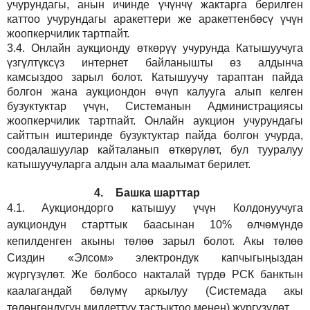
учурундагы, анын ичинде үчүнчү жактарга берилген
каттоо учурундагы аракеттери же аракеттенбөсү үчүн
жоопкерчилик тартпайт.
3.4.
Онлайн аукционду өткөрүү учурунда Катышуучуга
үзгүлтүксүз интернет байланышты өз алдынча
камсыздоо
зарыл
болот.
Катышуучу тараптан пайда
болгон жана аукциондон өчүп калууга алып келген
бузуктуктар үчүн, Системанын Администрациясы
жоопкерчилик тартпайт. Онлайн аукцион учурундагы
сайттын иштеринде бузуктуктар пайда болгон учурда,
соодалашуулар кайталанып өткөрүлөт, бул тууралуу
катышуучуларга алдын ала маалымат берилет.
4.
Башка шарттар
4.1.
Аукциондорго катышуу үчүн Колдонуучуга
аукциондун старттык баасынан 10% өлчөмүндө
кепилденген акыны төлөө зарыл болот. Акы төлөө
Сиздин
«Элсом»
электрондук капчыгыңыздан
жүргүзүлөт. Же болбосо накталай түрдө РСК банктын
каалагандай бөлүмү аркылуу (Системада акы
төлөнгөндүгүн милдеттүү тастыктоо менен) жүргүзүлөт.