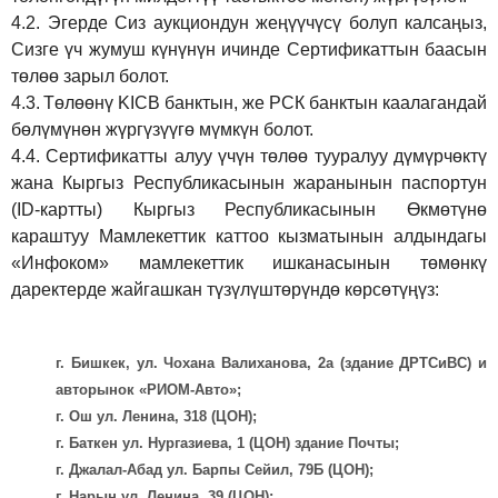
4.2.
Эгерде Сиз аукциондун жеңүүчүсү болуп калсаңыз,
Сизге үч жумуш күнүнүн ичинде Сертификаттын баасын
төлөө зарыл болот.
4.3.
Төлөөнү KICB банктын, же РСК банктын каалагандай
бөлүмүнөн жүргүзүүгө мүмкүн болот.
4.4.
Сертификатты алуу үчүн төлөө тууралуу дүмүрчөктү
жана Кыргыз Республикасынын жаранынын паспортун
(ID-картты) Кыргыз Республикасынын Өкмөтүнө
караштуу Мамлекеттик каттоо кызматынын алдындагы
«Инфоком» мамлекеттик ишканасынын төмөнкү
даректерде жайгашкан түзүлүштөрүндө көрсөтүңүз:
г. Бишкек, ул. Чохана Валиханова, 2а (здание ДРТСиВС) и
авторынок «РИОМ-Авто»;
г. Ош ул. Ленина, 318 (ЦОН);
г. Баткен ул. Нургазиева, 1 (ЦОН) здание Почты;
г. Джалал-Абад ул. Барпы Сейил, 79Б (ЦОН);
г. Нарын ул. Ленина, 39 (ЦОН);