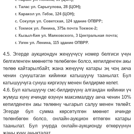
г. Талас ул. Сарыгулова, 28 (ЦОН);
г. Каракол ул. Гебзе, 124 (ЦОН);
с. Сокулук ул. Советская, 124 здание ОПВРР;
г. Токмок ул. Ленина, 375а почта Токмок-2;
г. Кызыл-Кия ул. Маяковского, 3 Центральная почта;
г. Узген ул. Ленина, 115 здание ОПВРР.
4.5.
Эгерде аукциондун жеңүүчүсү номер белгиси үчүн
белгиленген мөөнөттө төлөбөгөн болсо, кепилденген акы
төлөө кайтарылбайт, жана жеңүүчү катары эң чоң акча
ченин сунуштаган кийинки катышуучу таанылат. Бул
катышуучуга сунуш киргиз
үү
менен билдирме келет.
4.6.
Бул катышуучу смс-билдирүүнү алгандан кийинки үч
жумуш күнү ичинде өзүнүн максималдуу акча ченин 10%
кепилденген акы төлөөнү чыгарып салуу менен төлөйт.
Эгерде бул сумма көрсөтүлгөн мөөнөт ичинде
төлөнбөгөн болсо, онлайн-аукцион өтпөгөн катары
таанылат. Бул учурда онлайн-аукционду өткөрүүнүн
жаңы күнү аныкталат.