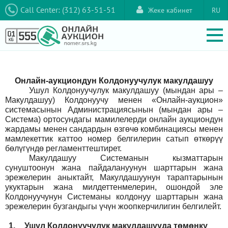
Call Center: (312) 63-51-51
Жеке кабинет
RU
Онлайн-аукциондун Колдонуучулук макулдашуу
Ушул Колдонуучулук макулдашуу (мындан ары –
Макулдашуу) Колдонуучу менен «Онлайн-аукцион»
системасынын Администрациясынын (мындан ары –
Система) ортосундагы мамилелерди онлайн аукциондун
жардамы менен сандардын өзгөчө комбинациясы менен
мамлекеттик каттоо номер белгилерин сатып өткөрүү
бөлүгүндө регламенттештирет.
Макулдашуу Системанын кызматтарын
сунуштоонун жана пайдалануунун шарттарын жана
эрежелерин аныктайт, Макулдашуунун тараптарынын
укуктарын жана милдеттенмелерин, ошондой эле
Колдонуучунун Системаны колдонуу шарттарын жана
эрежелерин бузгандыгы үчүн жоопкерчилигин белгилейт.
1.
Ушул Колдонуучулук макулдашууда төмөнкү