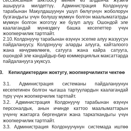
сессиясынын аяктоосу менен өз алдынча жүзөгө
ашырууга милдеттүү. Администрация Колдонуучу
тарабынан Макулдашуунун ушул бөлүгүнүн жоболорун
бузгандыгы үчүн болушу мүмкүн болгон маалымататрды
мүмкүн болгон жоготуу же бузуп алуу. Ошондой эле
каалагандай мүнөздөгү башка кесепеттер үчүн
жоопкерчилик тартпайт.
2.10.
Колдонуучу тарабынан өзүнүн эсепке алуу жазуусун
пайдалануусу. Колдонуучу аларды алууга, кайталоого
жана көчүрмөлөөгө, сатууга жана кайра сатууга,
ошондой эле кандайдыр-бир коммерциялык максаттарда
пайдаланууга укуксуз.
3.
Кепилдиктердин жоктугу, жоопкерчиликти чектөө
3.1.
Администрация
системаны пайдалануунун
кесепетинен болгон чыгаша тартуулардын каалагандай
түрү үчүн жоопкерчилик тартпайт.
3.2.
Администрация
Колдонуучу тарабынан өзүнүн
персоналдык, анын ичинде каттоо маалыматтарын
үчүнчү жактарга бергендиги жана таркаткандыгы үчүн
жоопкерчилик тартпайт.
3.3.
Администрация
Колдонуучунун системада иштөө