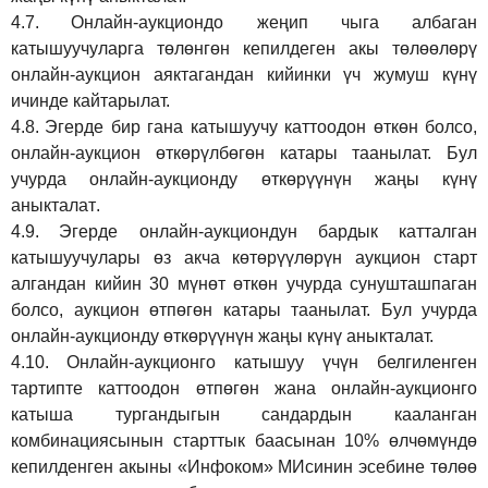
4.7.
Онлайн-аукциондо жеңип чыга албаган
катышуучуларга төлөнгөн кепилдеген акы төлөөлөрү
онлайн-аукцион аяктагандан кийинки үч жумуш күнү
ичинде кайтарылат.
4.8.
Эгерде бир гана катышуучу каттоодон өткөн болсо,
онлайн-аукцион өткөрүл
бө
гөн катары таанылат.
Бул
учурда онлайн-аукционду өткөрүүнүн жаңы күнү
аныкталат
.
4.9.
Эгерде онлайн-аукциондун бардык катталган
катышуучулары өз акча көтөрүүлөрүн аукцион старт
алгандан кийин 30 мүнөт өткөн учурда сунушташпаган
болсо, аукцион өтпөгөн катары таанылат. Бул учурда
онлайн-аукционду өткөрүүнүн жаңы күнү аныкталат.
4.10.
Онлайн-аукционго катышуу үчүн белгиленген
тартипте каттоодон өтпөгөн жана онлайн-аукционго
катыша тургандыгын сандардын кааланган
комбинациясынын старттык баасынан 10% өлчөмүндө
кепилденген акыны
«Инфоком»
МИсинин эсебине төлөө