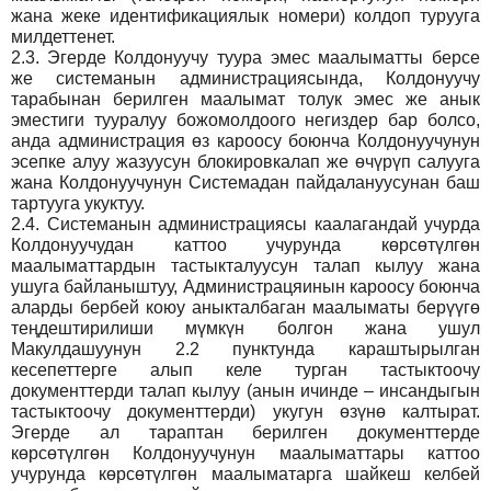
жана жеке идентификациялык номери) колдоп турууга
милдеттенет.
2.3.
Эгерде Колдонуучу туура эмес маалыматты берсе
же системанын администрациясында, Колдонуучу
тарабынан берилген маалымат толук эмес же анык
эместиги тууралуу божомолдоого негиздер бар болсо,
анда администрация өз кароосу боюнча Колдонуучунун
эсепке алуу жазуусун блокировкалап же өчүрүп салууга
жана Колдонуучунун Системадан пайдалануусунан баш
тартууга укуктуу.
2.4.
Системанын администрациясы каалагандай учурда
Колдонуучудан каттоо учурунда көрсөтүлгөн
маалыматтардын тастыкталуусун талап кылуу жана
ушуга байланыштуу, Администрацяинын кароосу боюнча
аларды бербей коюу аныкталбаган маалыматы берүүгө
теңдештирилиши мүмкүн болгон жана ушул
Макулдашуунун 2.2 пунктунда караштырылган
кесепеттерге алып келе турган тастыктоочу
документтерди талап кылуу (анын ичинде – инсандыгын
тастыктоочу документтерди) укугун өзүнө калтырат.
Эгерде ал тараптан берилген документтерде
көрсөтүлгөн Колдонуучунун маалыматтары каттоо
учурунда көрсөтүлгөн маалыматарга шайкеш келбей