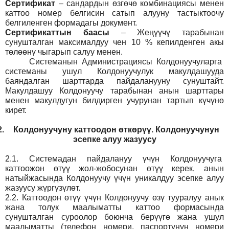
Сертификат
– сандардын өзгөчө комбинациясы менен
каттоо номер белгисин сатып алууну тастыктоочу
белгиленген формадагы документ
.
Сертификаттын баасы
– Жеңүүчү тарабынан
сунушталган максималдуу чен 10 % кепилденген акы
төлөөнү чыгарып салуу менен.
Системанын
Администрация
сы Колдонуучуларга
системаны ушул Колдонуучулук макулдашууда
баяндалган шарттарда пайдаланууну сунуштайт.
Макулдашуу Колдонуучу тарабынан анын шарттары
менен макулдугун билдирген учурунан тартып күчүнө
кирет.
2.
Колдонуучуну каттоодон өткөрүү. Колдонуучунун
эсепке алуу жазуусу
2.1.
Системадан пайдалануу үчүн Колдонуучуга
каттоожон өтүү жол-жобосунан өтүү керек, анын
натыйжасында Колдонуучу үчүн уникалдуу эсепке алуу
жазуусу жүргүзүлөт.
2.2.
Каттоодон өтүү үчүн Колдонуучу өзү тууралуу анык
жана толук маалыматты каттоо формасында
сунушталган суроолор боюнча берүүгө жана ушул
маалыматты (телефон номери, паспортунун номери