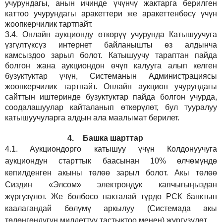
учурундагы, анын ичинде үчүнчү жактарга берилген
каттоо учурундагы аракеттери же аракеттенбөсү үчүн
жоопкерчилик тартпайт.
3.4.
Онлайн аукционду өткөрүү учурунда Катышуучуга
үзгүлтүксүз интернет байланышты өз алдынча
камсыздоо
зарыл
болот.
Катышуучу тараптан пайда
болгон жана аукциондон өчүп калууга алып келген
бузуктуктар үчүн, Системанын Администрациясы
жоопкерчилик тартпайт. Онлайн аукцион учурундагы
сайттын иштеринде бузуктуктар пайда болгон учурда,
соодалашуулар кайталанып өткөрүлөт, бул тууралуу
катышуучуларга алдын ала маалымат берилет.
4.
Башка шарттар
4.1.
Аукциондорго катышуу үчүн Колдонуучуга
аукциондун старттык баасынан 10% өлчөмүндө
кепилденген акыны төлөө зарыл болот. Акы төлөө
Сиздин
«Элсом»
электрондук капчыгыңыздан
жүргүзүлөт. Же болбосо накталай түрдө РСК банктын
каалагандай бөлүмү аркылуу (Системада акы
төлөнгөндүгүн милдеттүү тастыктоо менен) жүргүзүлөт.