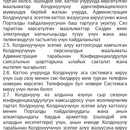
турган болсо, ошондой эле, каттоо учурунда көрсөтүлгөн
маалыматар Колдонуучуну идентификациялоого
мүмкүндүк бербей жаткан учурда, Администрация
Колдонуучуга эсептик каттоо жазуусуна кирүүсүнөн жана
Порталды пайдалануусунан баш тартууга укуктуу. Сиз
тараптан көрсөтүлгөн маалыматтар Сиздин жеке
электрондук капчыгыңызды түзүү үчүн жана акы
төлөнгөндүгүн тастыктоо үчүн пайдаланылат.
2.5.
Колдонуучунун эсепке алуу каттоосунда камтылган
Колдонуучунун персоналдык маалыматы
Администрация тарабынан Конфиденциалдуулук
саясатынын шарттарына ылайык сакталат жана
иштелип чыгарылат.
2.6.
Каттоо учурунда Колдонуучу ага системага кирүү
үчүн сыр сөзү менен смс-билдирүү келе турган телефон
номерин көрсөтөт. Телефондун бул номери Системага
кирүү үчүн логин болот.
2.7.
Колдонуучу өз алдынча өзүнүн сыр сөзүнүн
конфиденциалдуулугун камсыздоосу үчүн жоопкерчилик
тартат. Колдонуучу, Колдонуучунун эсепке алуу каттоосу
менен Порталды пайдалануудагы жана анын
алкактарындагы бардык аракеттер (ошондой эле
алардын кесепеттери) үчүн, анын ичинде Колдонуучу
тарабынан Колдонуучунун эсепке алуу жазуусуна кирүү