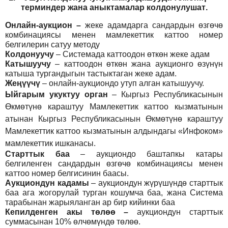
т
ерминдер жана аныктамалар
колдонулушат
.
Онлайн-аукцион –
жеке адамдарга сандардын өзгөчө
комбинациясы менен мамлекеттик каттоо номер
белгилерин сатуу методу
Колдонуучу
–
Системада каттоодон өткөн жеке адам
Катышуучу
–
каттоодон өткөн жана аукционго өзүнүн
катыша тургандыгын тастыктаган жеке адам
.
Жеңүүчү
–
онлайн-аукциондо утуп алган катышуучу.
Ыйгарым укуктуу орган
–
Кыргыз Республикасынын
Өкмөтүнө караштуу Мамлекеттик каттоо кызматынын
атынан Кыргыз Республикасынын Өкмөтүнө караштуу
Мамлекеттик каттоо кызматынын алдындагы «Инфоком»
мамлекеттик ишканасы.
Старттык баа
– аукциондо баштапкы катары
белгиленген сандардын өзгөчө комбинациясы менен
каттоо номер белгисинин баасы.
Аукциондун кадамы
– аукциондун жүрүшүндө старттык
баа ага жогорулай турган кошумча баа, жана Система
тарабынан жарыяланган ар бир кийинки баа
Кепилденген акы төлөө
–
аукциондун старттык
суммасынан 10% өлчөмүндө төлөө.