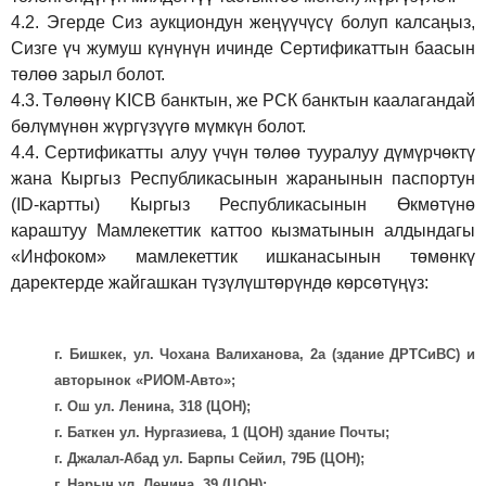
4.2.
Эгерде Сиз аукциондун жеңүүчүсү болуп калсаңыз,
Сизге үч жумуш күнүнүн ичинде Сертификаттын баасын
төлөө зарыл болот.
4.3.
Төлөөнү KICB банктын, же РСК банктын каалагандай
бөлүмүнөн жүргүзүүгө мүмкүн болот.
4.4.
Сертификатты алуу үчүн төлөө тууралуу дүмүрчөктү
жана Кыргыз Республикасынын жаранынын паспортун
(ID-картты) Кыргыз Республикасынын Өкмөтүнө
караштуу Мамлекеттик каттоо кызматынын алдындагы
«Инфоком» мамлекеттик ишканасынын төмөнкү
даректерде жайгашкан түзүлүштөрүндө көрсөтүңүз:
г. Бишкек, ул. Чохана Валиханова, 2а (здание ДРТСиВС) и
авторынок «РИОМ-Авто»;
г. Ош ул. Ленина, 318 (ЦОН);
г. Баткен ул. Нургазиева, 1 (ЦОН) здание Почты;
г. Джалал-Абад ул. Барпы Сейил, 79Б (ЦОН);
г. Нарын ул. Ленина, 39 (ЦОН);