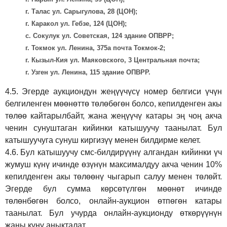
г. Талас ул. Сарыгулова, 28 (ЦОН);
г. Каракол ул. Гебзе, 124 (ЦОН);
с. Сокулук ул. Советская, 124 здание ОПВРР;
г. Токмок ул. Ленина, 375а почта Токмок-2;
г. Кызыл-Кия ул. Маяковского, 3 Центральная почта;
г. Узген ул. Ленина, 115 здание ОПВРР.
4.5.
Эгерде аукциондун жеңүүчүсү номер белгиси үчүн
белгиленген мөөнөттө төлөбөгөн болсо, кепилденген акы
төлөө кайтарылбайт, жана жеңүүчү катары эң чоң акча
ченин сунуштаган кийинки катышуучу таанылат. Бул
катышуучуга сунуш киргиз
үү
менен билдирме келет.
4.6.
Бул катышуучу смс-билдирүүнү алгандан кийинки үч
жумуш күнү ичинде өзүнүн максималдуу акча ченин 10%
кепилденген акы төлөөнү чыгарып салуу менен төлөйт.
Эгерде бул сумма көрсөтүлгөн мөөнөт ичинде
төлөнбөгөн болсо, онлайн-аукцион өтпөгөн катары
таанылат. Бул учурда онлайн-аукционду өткөрүүнүн
жаңы күнү аныкталат.