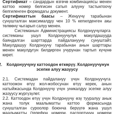
Сертификат
– сандардын өзгөчө комбинациясы менен
каттоо номер белгисин сатып алууну тастыктоочу
белгиленген формадагы документ
.
Сертификаттын баасы
– Жеңүүчү тарабынан
сунушталган максималдуу чен 10 % кепилденген акы
төлөөнү чыгарып салуу менен.
Системанын
Администрация
сы Колдонуучуларга
системаны ушул Колдонуучулук макулдашууда
баяндалган шарттарда пайдаланууну сунуштайт.
Макулдашуу Колдонуучу тарабынан анын шарттары
менен макулдугун билдирген учурунан тартып күчүнө
кирет.
2.
Колдонуучуну каттоодон өткөрүү. Колдонуучунун
эсепке алуу жазуусу
2.1.
Системадан пайдалануу үчүн Колдонуучуга
каттоожон өтүү жол-жобосунан өтүү керек, анын
натыйжасында Колдонуучу үчүн уникалдуу эсепке алуу
жазуусу жүргүзүлөт.
2.2.
Каттоодон өтүү үчүн Колдонуучу өзү тууралуу анык
жана толук маалыматты каттоо формасында
сунушталган суроолор боюнча берүүгө жана ушул
маалыматты (телефон номери, паспортунун номери