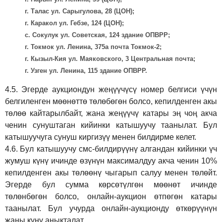
г. Талас ул. Сарыгулова, 28 (ЦОН);
г. Каракол ул. Гебзе, 124 (ЦОН);
с. Сокулук ул. Советская, 124 здание ОПВРР;
г. Токмок ул. Ленина, 375а почта Токмок-2;
г. Кызыл-Кия ул. Маяковского, 3 Центральная почта;
г. Узген ул. Ленина, 115 здание ОПВРР.
4.5.
Эгерде аукциондун жеңүүчүсү номер белгиси үчүн
белгиленген мөөнөттө төлөбөгөн болсо, кепилденген акы
төлөө кайтарылбайт, жана жеңүүчү катары эң чоң акча
ченин сунуштаган кийинки катышуучу таанылат. Бул
катышуучуга сунуш киргиз
үү
менен билдирме келет.
4.6.
Бул катышуучу смс-билдирүүнү алгандан кийинки үч
жумуш күнү ичинде өзүнүн максималдуу акча ченин 10%
кепилденген акы төлөөнү чыгарып салуу менен төлөйт.
Эгерде бул сумма көрсөтүлгөн мөөнөт ичинде
төлөнбөгөн болсо, онлайн-аукцион өтпөгөн катары
таанылат. Бул учурда онлайн-аукционду өткөрүүнүн
жаңы күнү аныкталат.