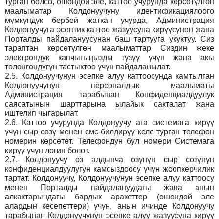
турган болсо, ошондой эле, каттоо учурунда көрсөтүлгөн
маалыматар Колдонуучуну идентификациялоого
мүмкүндүк бербей жаткан учурда, Администрация
Колдонуучуга эсептик каттоо жазуусуна кирүүсүнөн жана
Порталды пайдалануусунан баш тартууга укуктуу. Сиз
тараптан көрсөтүлгөн маалыматтар Сиздин жеке
электрондук капчыгыңызды түзүү үчүн жана акы
төлөнгөндүгүн тастыктоо үчүн пайдаланылат.
2.5.
Колдонуучунун эсепке алуу каттоосунда камтылган
Колдонуучунун персоналдык маалыматы
Администрация тарабынан Конфиденциалдуулук
саясатынын шарттарына ылайык сакталат жана
иштелип чыгарылат.
2.6.
Каттоо учурунда Колдонуучу ага системага кирүү
үчүн сыр сөзү менен смс-билдирүү келе турган телефон
номерин көрсөтөт. Телефондун бул номери Системага
кирүү үчүн логин болот.
2.7.
Колдонуучу өз алдынча өзүнүн сыр сөзүнүн
конфиденциалдуулугун камсыздоосу үчүн жоопкерчилик
тартат. Колдонуучу, Колдонуучунун эсепке алуу каттоосу
менен Порталды пайдалануудагы жана анын
алкактарындагы бардык аракеттер (ошондой эле
алардын кесепеттери) үчүн, анын ичинде Колдонуучу
тарабынан Колдонуучунун эсепке алуу жазуусуна кирүү