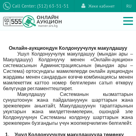
Call Center: (312) 63-51-51
Жеке кабинет
RU
Онлайн-аукциондун Колдонуучулук макулдашуу
Ушул Колдонуучулук макулдашуу (мындан ары –
Макулдашуу) Колдонуучу менен «Онлайн-аукцион»
системасынын Администрациясынын (мындан ары –
Система) ортосундагы мамилелерди онлайн аукциондун
жардамы менен сандардын өзгөчө комбинациясы менен
мамлекеттик каттоо номер белгилерин сатып өткөрүү
бөлүгүндө регламенттештирет.
Макулдашуу Системанын кызматтарын
сунуштоонун жана пайдалануунун шарттарын жана
эрежелерин аныктайт, Макулдашуунун тараптарынын
укуктарын жана милдеттенмелерин, ошондой эле
Колдонуучунун Системаны колдонуу шарттарын жана
эрежелерин бузгандыгы үчүн жоопкерчилигин белгилейт.
1.
Ушул Колдонуучулук макулдашууда төмөнкү