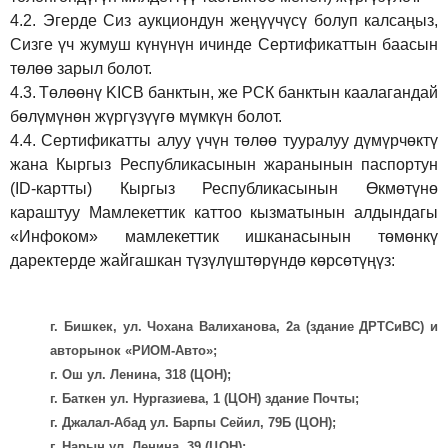
4.2.
Эгерде Сиз аукциондун жеңүүчүсү болуп калсаңыз,
Сизге үч жумуш күнүнүн ичинде Сертификаттын баасын
төлөө зарыл болот.
4.3.
Төлөөнү KICB банктын, же РСК банктын каалагандай
бөлүмүнөн жүргүзүүгө мүмкүн болот.
4.4.
Сертификатты алуу үчүн төлөө тууралуу дүмүрчөктү
жана Кыргыз Республикасынын жаранынын паспортун
(ID-картты) Кыргыз Республикасынын Өкмөтүнө
караштуу Мамлекеттик каттоо кызматынын алдындагы
«Инфоком» мамлекеттик ишканасынын төмөнкү
даректерде жайгашкан түзүлүштөрүндө көрсөтүңүз:
г. Бишкек, ул. Чохана Валиханова, 2а (здание ДРТСиВС) и
авторынок «РИОМ-Авто»;
г. Ош ул. Ленина, 318 (ЦОН);
г. Баткен ул. Нургазиева, 1 (ЦОН) здание Почты;
г. Джалал-Абад ул. Барпы Сейил, 79Б (ЦОН);
г. Нарын ул. Ленина, 39 (ЦОН);