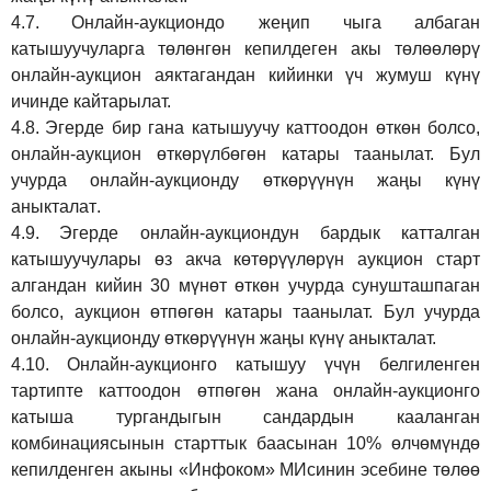
4.7.
Онлайн-аукциондо жеңип чыга албаган
катышуучуларга төлөнгөн кепилдеген акы төлөөлөрү
онлайн-аукцион аяктагандан кийинки үч жумуш күнү
ичинде кайтарылат.
4.8.
Эгерде бир гана катышуучу каттоодон өткөн болсо,
онлайн-аукцион өткөрүл
бө
гөн катары таанылат.
Бул
учурда онлайн-аукционду өткөрүүнүн жаңы күнү
аныкталат
.
4.9.
Эгерде онлайн-аукциондун бардык катталган
катышуучулары өз акча көтөрүүлөрүн аукцион старт
алгандан кийин 30 мүнөт өткөн учурда сунушташпаган
болсо, аукцион өтпөгөн катары таанылат. Бул учурда
онлайн-аукционду өткөрүүнүн жаңы күнү аныкталат.
4.10.
Онлайн-аукционго катышуу үчүн белгиленген
тартипте каттоодон өтпөгөн жана онлайн-аукционго
катыша тургандыгын сандардын кааланган
комбинациясынын старттык баасынан 10% өлчөмүндө
кепилденген акыны
«Инфоком»
МИсинин эсебине төлөө