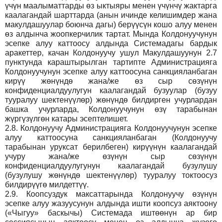
үчүн маалыматтарды өз ыктыяры менен үчүнчү жактарга
каалагандай шарттарда (анын ичинде келишимдер жана
макулдашуулар боюнча дагы) берүүсүн кошо алуу менен
өз алдынча жоопкерчилик тартат. Мында Колдонуучунун
эсепке алуу каттоосу алдында Системадагы бардык
аракеттер, качан Колдонуучу ушул Макулдашуунун 2.7
пунктунда караштырылган тартипте Администрацияга
Колдонуучунун эсепке алуу каттоосуна санкцияланбаган
кирүү жөнүндө жана/же өз сыр сөзүнүн
конфиденциалдуулугун каалагандай бузуулар (бузуу
тууралуу шектенүүлөр) жөнүндө билдирген учурлардан
башка учурларда, Колдонуучунун өзү тарабынан
жүргүзүлгөн катары эсептелишет.
2.8.
Колдонуучу Администрацияга Колдонуучунун эсепке
алуу каттоосуна санкцияланбаган (Колдонуучу
тарабынан уруксат берилбеген) кирүүнүн каалагандай
учуру жана/же өзүнүн сыр сөзүнүн
конфиденциалдуулугунун каалагандай бузулушу
(бузулушу жөнүндө шектенүүлөр) тууралуу токтоосуз
билдирүүгө милдеттүү.
2.9.
Коопсуздук максаттарында Колдонуучу өзүнүн
эсепке алуу жазуусунун алдында ишти коопсуз аяктоону
(«Чыгуу» баскычы) Системада иштөөнүн ар бир