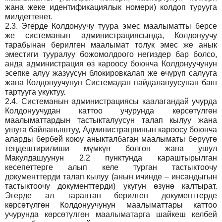
жана жеке идентификациялык номери) колдоп турууга
милдеттенет.
2.3.
Эгерде Колдонуучу туура эмес маалыматты берсе
же системанын администрациясында, Колдонуучу
тарабынан берилген маалымат толук эмес же анык
эместиги тууралуу божомолдоого негиздер бар болсо,
анда администрация өз кароосу боюнча Колдонуучунун
эсепке алуу жазуусун блокировкалап же өчүрүп салууга
жана Колдонуучунун Системадан пайдалануусунан баш
тартууга укуктуу.
2.4.
Системанын администрациясы каалагандай учурда
Колдонуучудан каттоо учурунда көрсөтүлгөн
маалыматтардын тастыкталуусун талап кылуу жана
ушуга байланыштуу, Администрацяинын кароосу боюнча
аларды бербей коюу аныкталбаган маалыматы берүүгө
теңдештирилиши мүмкүн болгон жана ушул
Макулдашуунун 2.2 пунктунда караштырылган
кесепеттерге алып келе турган тастыктоочу
документтерди талап кылуу (анын ичинде – инсандыгын
тастыктоочу документтерди) укугун өзүнө калтырат.
Эгерде ал тараптан берилген документтерде
көрсөтүлгөн Колдонуучунун маалыматтары каттоо
учурунда көрсөтүлгөн маалыматарга шайкеш келбей