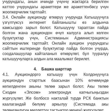
учурундагы, анын ичинде үчүнчү жактарга берилген
каттоо учурундагы аракеттери же аракеттенбөсү үчүн
жоопкерчилик тартпайт.
3.4.
Онлайн аукционду өткөрүү учурунда Катышуучуга
үзгүлтүксүз интернет байланышты өз алдынча
камсыздоо
зарыл
болот.
Катышуучу тараптан пайда
болгон жана аукциондон өчүп калууга алып келген
бузуктуктар үчүн, Системанын Администрациясы
жоопкерчилик тартпайт. Онлайн аукцион учурундагы
сайттын иштеринде бузуктуктар пайда болгон учурда,
соодалашуулар кайталанып өткөрүлөт, бул тууралуу
катышуучуларга алдын ала маалымат берилет.
4.
Башка шарттар
4.1.
Аукциондорго катышуу үчүн Колдонуучуга
аукциондун старттык баасынан 10% өлчөмүндө
кепилденген акыны төлөө зарыл болот. Акы төлөө
Сиздин
«Элсом»
электрондук капчыгыңыздан
жүргүзүлөт. Же болбосо накталай түрдө РСК банктын
каалагандай бөлүмү аркылуу (Системада акы
төлөнгөндүгүн милдеттүү тастыктоо менен) жүргүзүлөт.