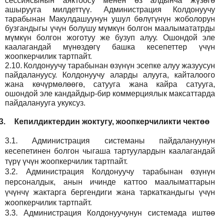
сессиясынын аяктоосу менен өз алдынча жүзөгө
ашырууга милдеттүү. Администрация Колдонуучу
тарабынан Макулдашуунун ушул бөлүгүнүн жоболорун
бузгандыгы үчүн болушу мүмкүн болгон маалымататрды
мүмкүн болгон жоготуу же бузуп алуу. Ошондой эле
каалагандай мүнөздөгү башка кесепеттер үчүн
жоопкерчилик тартпайт.
2.10.
Колдонуучу тарабынан өзүнүн эсепке алуу жазуусун
пайдалануусу. Колдонуучу аларды алууга, кайталоого
жана көчүрмөлөөгө, сатууга жана кайра сатууга,
ошондой эле кандайдыр-бир коммерциялык максаттарда
пайдаланууга укуксуз.
3.
Кепилдиктердин жоктугу, жоопкерчиликти чектөө
3.1.
Администрация
системаны пайдалануунун
кесепетинен болгон чыгаша тартуулардын каалагандай
түрү үчүн жоопкерчилик тартпайт.
3.2.
Администрация
Колдонуучу тарабынан өзүнүн
персоналдык, анын ичинде каттоо маалыматтарын
үчүнчү жактарга бергендиги жана таркаткандыгы үчүн
жоопкерчилик тартпайт.
3.3.
Администрация
Колдонуучунун системада иштөө