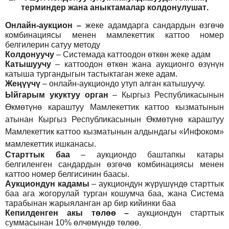
т
ерминдер жана аныктамалар
колдонулушат
.
Онлайн-аукцион –
жеке адамдарга сандардын өзгөчө
комбинациясы менен мамлекеттик каттоо номер
белгилерин сатуу методу
Колдонуучу
–
Системада каттоодон өткөн жеке адам
Катышуучу
–
каттоодон өткөн жана аукционго өзүнүн
катыша тургандыгын тастыктаган жеке адам
.
Жеңүүчү
–
онлайн-аукциондо утуп алган катышуучу.
Ыйгарым укуктуу орган
–
Кыргыз Республикасынын
Өкмөтүнө караштуу Мамлекеттик каттоо кызматынын
атынан Кыргыз Республикасынын Өкмөтүнө караштуу
Мамлекеттик каттоо кызматынын алдындагы «Инфоком»
мамлекеттик ишканасы.
Старттык баа
– аукциондо баштапкы катары
белгиленген сандардын өзгөчө комбинациясы менен
каттоо номер белгисинин баасы.
Аукциондун кадамы
– аукциондун жүрүшүндө старттык
баа ага жогорулай турган кошумча баа, жана Система
тарабынан жарыяланган ар бир кийинки баа
Кепилденген акы төлөө
–
аукциондун старттык
суммасынан 10% өлчөмүндө төлөө.