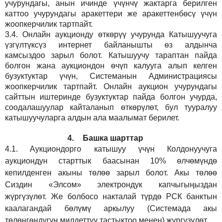
учурундагы, анын ичинде үчүнчү жактарга берилген
каттоо учурундагы аракеттери же аракеттенбөсү үчүн
жоопкерчилик тартпайт.
3.4.
Онлайн аукционду өткөрүү учурунда Катышуучуга
үзгүлтүксүз интернет байланышты өз алдынча
камсыздоо
зарыл
болот.
Катышуучу тараптан пайда
болгон жана аукциондон өчүп калууга алып келген
бузуктуктар үчүн, Системанын Администрациясы
жоопкерчилик тартпайт. Онлайн аукцион учурундагы
сайттын иштеринде бузуктуктар пайда болгон учурда,
соодалашуулар кайталанып өткөрүлөт, бул тууралуу
катышуучуларга алдын ала маалымат берилет.
4.
Башка шарттар
4.1.
Аукциондорго катышуу үчүн Колдонуучуга
аукциондун старттык баасынан 10% өлчөмүндө
кепилденген акыны төлөө зарыл болот. Акы төлөө
Сиздин
«Элсом»
электрондук капчыгыңыздан
жүргүзүлөт. Же болбосо накталай түрдө РСК банктын
каалагандай бөлүмү аркылуу (Системада акы
төлөнгөндүгүн милдеттүү тастыктоо менен) жүргүзүлөт.