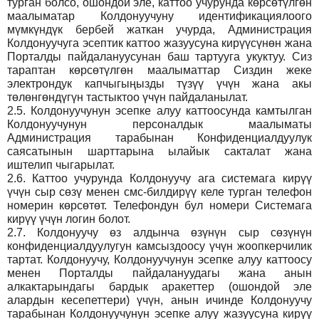
турган болсо, ошондой эле, каттоо учурунда көрсөтүлгөн
маалыматар Колдонуучуну идентификациялоого
мүмкүндүк бербей жаткан учурда, Администрация
Колдонуучуга эсептик каттоо жазуусуна кирүүсүнөн жана
Порталды пайдалануусунан баш тартууга укуктуу. Сиз
тараптан көрсөтүлгөн маалыматтар Сиздин жеке
электрондук капчыгыңызды түзүү үчүн жана акы
төлөнгөндүгүн тастыктоо үчүн пайдаланылат.
2.5.
Колдонуучунун эсепке алуу каттоосунда камтылган
Колдонуучунун персоналдык маалыматы
Администрация тарабынан Конфиденциалдуулук
саясатынын шарттарына ылайык сакталат жана
иштелип чыгарылат.
2.6.
Каттоо учурунда Колдонуучу ага системага кирүү
үчүн сыр сөзү менен смс-билдирүү келе турган телефон
номерин көрсөтөт. Телефондун бул номери Системага
кирүү үчүн логин болот.
2.7.
Колдонуучу өз алдынча өзүнүн сыр сөзүнүн
конфиденциалдуулугун камсыздоосу үчүн жоопкерчилик
тартат. Колдонуучу, Колдонуучунун эсепке алуу каттоосу
менен Порталды пайдалануудагы жана анын
алкактарындагы бардык аракеттер (ошондой эле
алардын кесепеттери) үчүн, анын ичинде Колдонуучу
тарабынан Колдонуучунун эсепке алуу жазуусуна кирүү