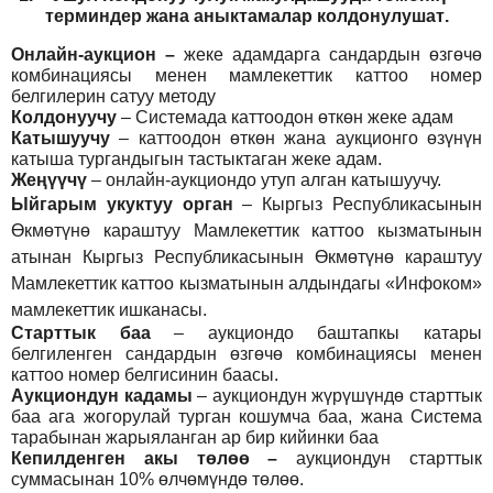
т
ерминдер жана аныктамалар
колдонулушат
.
Онлайн-аукцион –
жеке адамдарга сандардын өзгөчө
комбинациясы менен мамлекеттик каттоо номер
белгилерин сатуу методу
Колдонуучу
–
Системада каттоодон өткөн жеке адам
Катышуучу
–
каттоодон өткөн жана аукционго өзүнүн
катыша тургандыгын тастыктаган жеке адам
.
Жеңүүчү
–
онлайн-аукциондо утуп алган катышуучу.
Ыйгарым укуктуу орган
–
Кыргыз Республикасынын
Өкмөтүнө караштуу Мамлекеттик каттоо кызматынын
атынан Кыргыз Республикасынын Өкмөтүнө караштуу
Мамлекеттик каттоо кызматынын алдындагы «Инфоком»
мамлекеттик ишканасы.
Старттык баа
– аукциондо баштапкы катары
белгиленген сандардын өзгөчө комбинациясы менен
каттоо номер белгисинин баасы.
Аукциондун кадамы
– аукциондун жүрүшүндө старттык
баа ага жогорулай турган кошумча баа, жана Система
тарабынан жарыяланган ар бир кийинки баа
Кепилденген акы төлөө
–
аукциондун старттык
суммасынан 10% өлчөмүндө төлөө.