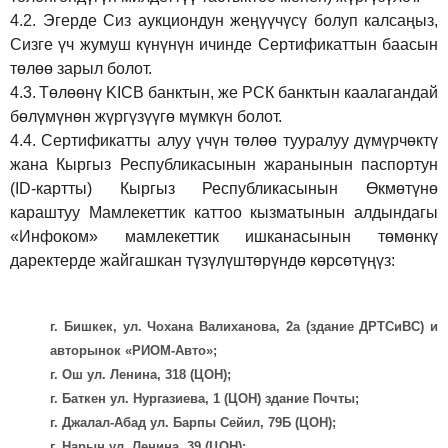
4.2.
Эгерде Сиз аукциондун жеңүүчүсү болуп калсаңыз,
Сизге үч жумуш күнүнүн ичинде Сертификаттын баасын
төлөө зарыл болот.
4.3.
Төлөөнү KICB банктын, же РСК банктын каалагандай
бөлүмүнөн жүргүзүүгө мүмкүн болот.
4.4.
Сертификатты алуу үчүн төлөө тууралуу дүмүрчөктү
жана Кыргыз Республикасынын жаранынын паспортун
(ID-картты) Кыргыз Республикасынын Өкмөтүнө
караштуу Мамлекеттик каттоо кызматынын алдындагы
«Инфоком» мамлекеттик ишканасынын төмөнкү
даректерде жайгашкан түзүлүштөрүндө көрсөтүңүз:
г. Бишкек, ул. Чохана Валиханова, 2а (здание ДРТСиВС) и
авторынок «РИОМ-Авто»;
г. Ош ул. Ленина, 318 (ЦОН);
г. Баткен ул. Нургазиева, 1 (ЦОН) здание Почты;
г. Джалал-Абад ул. Барпы Сейил, 79Б (ЦОН);
г. Нарын ул. Ленина, 39 (ЦОН);