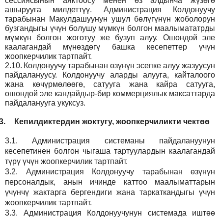
сессиясынын аяктоосу менен өз алдынча жүзөгө
ашырууга милдеттүү. Администрация Колдонуучу
тарабынан Макулдашуунун ушул бөлүгүнүн жоболорун
бузгандыгы үчүн болушу мүмкүн болгон маалымататрды
мүмкүн болгон жоготуу же бузуп алуу. Ошондой эле
каалагандай мүнөздөгү башка кесепеттер үчүн
жоопкерчилик тартпайт.
2.10.
Колдонуучу тарабынан өзүнүн эсепке алуу жазуусун
пайдалануусу. Колдонуучу аларды алууга, кайталоого
жана көчүрмөлөөгө, сатууга жана кайра сатууга,
ошондой эле кандайдыр-бир коммерциялык максаттарда
пайдаланууга укуксуз.
3.
Кепилдиктердин жоктугу, жоопкерчиликти чектөө
3.1.
Администрация
системаны пайдалануунун
кесепетинен болгон чыгаша тартуулардын каалагандай
түрү үчүн жоопкерчилик тартпайт.
3.2.
Администрация
Колдонуучу тарабынан өзүнүн
персоналдык, анын ичинде каттоо маалыматтарын
үчүнчү жактарга бергендиги жана таркаткандыгы үчүн
жоопкерчилик тартпайт.
3.3.
Администрация
Колдонуучунун системада иштөө