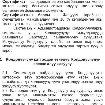
Сертификат
– сандардын өзгөчө комбинациясы менен
каттоо номер белгисин сатып алууну тастыктоочу
белгиленген формадагы документ
.
Сертификаттын баасы
– Жеңүүчү тарабынан
сунушталган максималдуу чен 10 % кепилденген акы
төлөөнү чыгарып салуу менен.
Системанын
Администрация
сы Колдонуучуларга
системаны ушул Колдонуучулук макулдашууда
баяндалган шарттарда пайдаланууну сунуштайт.
Макулдашуу Колдонуучу тарабынан анын шарттары
менен макулдугун билдирген учурунан тартып күчүнө
кирет.
2.
Колдонуучуну каттоодон өткөрүү. Колдонуучунун
эсепке алуу жазуусу
2.1.
Системадан пайдалануу үчүн Колдонуучуга
каттоожон өтүү жол-жобосунан өтүү керек, анын
натыйжасында Колдонуучу үчүн уникалдуу эсепке алуу
жазуусу жүргүзүлөт.
2.2.
Каттоодон өтүү үчүн Колдонуучу өзү тууралуу анык
жана толук маалыматты каттоо формасында
сунушталган суроолор боюнча берүүгө жана ушул
маалыматты (телефон номери, паспортунун номери