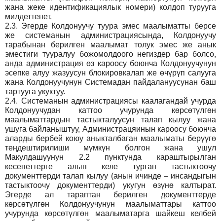
жана жеке идентификациялык номери) колдоп турууга
милдеттенет.
2.3.
Эгерде Колдонуучу туура эмес маалыматты берсе
же системанын администрациясында, Колдонуучу
тарабынан берилген маалымат толук эмес же анык
эместиги тууралуу божомолдоого негиздер бар болсо,
анда администрация өз кароосу боюнча Колдонуучунун
эсепке алуу жазуусун блокировкалап же өчүрүп салууга
жана Колдонуучунун Системадан пайдалануусунан баш
тартууга укуктуу.
2.4.
Системанын администрациясы каалагандай учурда
Колдонуучудан каттоо учурунда көрсөтүлгөн
маалыматтардын тастыкталуусун талап кылуу жана
ушуга байланыштуу, Администрацяинын кароосу боюнча
аларды бербей коюу аныкталбаган маалыматы берүүгө
теңдештирилиши мүмкүн болгон жана ушул
Макулдашуунун 2.2 пунктунда караштырылган
кесепеттерге алып келе турган тастыктоочу
документтерди талап кылуу (анын ичинде – инсандыгын
тастыктоочу документтерди) укугун өзүнө калтырат.
Эгерде ал тараптан берилген документтерде
көрсөтүлгөн Колдонуучунун маалыматтары каттоо
учурунда көрсөтүлгөн маалыматарга шайкеш келбей