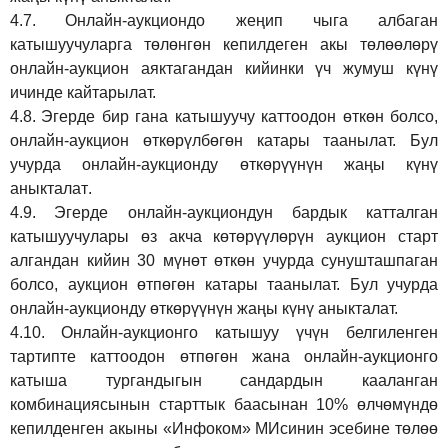
4.7.
Онлайн-аукциондо жеңип чыга албаган
катышуучуларга төлөнгөн кепилдеген акы төлөөлөрү
онлайн-аукцион аяктагандан кийинки үч жумуш күнү
ичинде кайтарылат.
4.8.
Эгерде бир гана катышуучу каттоодон өткөн болсо,
онлайн-аукцион өткөрүл
бө
гөн катары таанылат.
Бул
учурда онлайн-аукционду өткөрүүнүн жаңы күнү
аныкталат
.
4.9.
Эгерде онлайн-аукциондун бардык катталган
катышуучулары өз акча көтөрүүлөрүн аукцион старт
алгандан кийин 30 мүнөт өткөн учурда сунушташпаган
болсо, аукцион өтпөгөн катары таанылат. Бул учурда
онлайн-аукционду өткөрүүнүн жаңы күнү аныкталат.
4.10.
Онлайн-аукционго катышуу үчүн белгиленген
тартипте каттоодон өтпөгөн жана онлайн-аукционго
катыша тургандыгын сандардын кааланган
комбинациясынын старттык баасынан 10% өлчөмүндө
кепилденген акыны
«Инфоком»
МИсинин эсебине төлөө