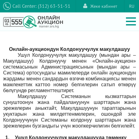
Call Center: (312) 63-51-51
Жеке кабинет
RU
Онлайн-аукциондун Колдонуучулук макулдашуу
Ушул Колдонуучулук макулдашуу (мындан ары –
Макулдашуу) Колдонуучу менен «Онлайн-аукцион»
системасынын Администрациясынын (мындан ары –
Система) ортосундагы мамилелерди онлайн аукциондун
жардамы менен сандардын өзгөчө комбинациясы менен
мамлекеттик каттоо номер белгилерин сатып өткөрүү
бөлүгүндө регламенттештирет.
Макулдашуу Системанын кызматтарын
сунуштоонун жана пайдалануунун шарттарын жана
эрежелерин аныктайт, Макулдашуунун тараптарынын
укуктарын жана милдеттенмелерин, ошондой эле
Колдонуучунун Системаны колдонуу шарттарын жана
эрежелерин бузгандыгы үчүн жоопкерчилигин белгилейт.
1.
Ушул Колдонуучулук макулдашууда төмөнкү