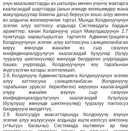
үчүн маалыматтарды өз ыктыяры менен үчүнчү жактарга
каалагандай шарттарда (анын ичинде келишимдер жана
макулдашуулар боюнча дагы) берүүсүн кошо алуу менен
өз алдынча жоопкерчилик тартат. Мында Колдонуучунун
эсепке алуу каттоосу алдында Системадагы бардык
аракеттер, качан Колдонуучу ушул Макулдашуунун 2.7
пунктунда караштырылган тартипте Администрацияга
Колдонуучунун эсепке алуу каттоосуна санкцияланбаган
кирүү жөнүндө жана/же өз сыр сөзүнүн
конфиденциалдуулугун каалагандай бузуулар (бузуу
тууралуу шектенүүлөр) жөнүндө билдирген учурлардан
башка учурларда, Колдонуучунун өзү тарабынан
жүргүзүлгөн катары эсептелишет.
2.8.
Колдонуучу Администрацияга Колдонуучунун эсепке
алуу каттоосуна санкцияланбаган (Колдонуучу
тарабынан уруксат берилбеген) кирүүнүн каалагандай
учуру жана/же өзүнүн сыр сөзүнүн
конфиденциалдуулугунун каалагандай бузулушу
(бузулушу жөнүндө шектенүүлөр) тууралуу токтоосуз
билдирүүгө милдеттүү.
2.9.
Коопсуздук максаттарында Колдонуучу өзүнүн
эсепке алуу жазуусунун алдында ишти коопсуз аяктоону
(«Чыгуу» баскычы) Системада иштөөнүн ар бир