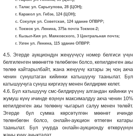
г. Талас ул. Сарыгулова, 28 (ЦОН);
г. Каракол ул. Гебзе, 124 (ЦОН);
с. Сокулук ул. Советская, 124 здание ОПВРР;
г. Токмок ул. Ленина, 375а почта Токмок-2;
г. Кызыл-Кия ул. Маяковского, 3 Центральная почта;
г. Узген ул. Ленина, 115 здание ОПВРР.
4.5.
Эгерде аукциондун жеңүүчүсү номер белгиси үчүн
белгиленген мөөнөттө төлөбөгөн болсо, кепилденген акы
төлөө кайтарылбайт, жана жеңүүчү катары эң чоң акча
ченин сунуштаган кийинки катышуучу таанылат. Бул
катышуучуга сунуш киргиз
үү
менен билдирме келет.
4.6.
Бул катышуучу смс-билдирүүнү алгандан кийинки үч
жумуш күнү ичинде өзүнүн максималдуу акча ченин 10%
кепилденген акы төлөөнү чыгарып салуу менен төлөйт.
Эгерде бул сумма көрсөтүлгөн мөөнөт ичинде
төлөнбөгөн болсо, онлайн-аукцион өтпөгөн катары
таанылат. Бул учурда онлайн-аукционду өткөрүүнүн
жаңы күнү аныкталат.