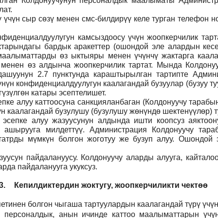
тылган Колдонуучунун персоналдык маалыматы Админист
ат.
ү үчүн сыр сөзү менен смс-билдирүү келе турган телефон 
фиденциалдуулугун камсыздоосу үчүн жоопкерчилик тартат
тарындагы бардык аракеттер (ошондой эле алардын кесеп
н маалыматтарды өз ыктыяры менен үчүнчү жактарга каал
 менен өз алдынча жоопкерчилик тартат. Мында Колдонуу
дашуунун 2.7 пунктунда караштырылган тартипте Админи
үнүн конфиденциалдуулугун каалагандай бузуулар (бузуу т
үзүлгөн катары эсептелишет.
пке алуу каттоосуна санкцияланбаган (Колдонуучу тарабын
н каалагандай бузулушу (бузулушу жөнүндө шектенүүлөр) ту
н эсепке алуу жазуусунун алдында ишти коопсуз аяктоо
 ашырууга милдеттүү. Администрация Колдонуучу тар
атрды мүмкүн болгон жоготуу же бузуп алуу. Ошондой э
уусун пайдалануусу. Колдонуучу аларды алууга, кайталоо
рда пайдаланууга укуксуз.
3.
Кепилдиктердин жоктугу, жоопкерчиликти чектөө
етинен болгон чыгаша тартуулардын каалагандай түрү үчүн
н персоналдык, анын ичинде каттоо маалыматтарын үчүн