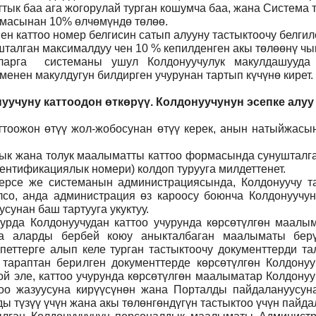
ттык баа ага жогорулай турган кошумча баа, жана Система
ммасынан 10% өлчөмүндө төлөө.
н каттоо номер белгисин сатып алууну тастыктоочу белги
талган максималдуу чен 10 % кепилденген акы төлөөнү чы
ларга системаны ушул Колдонуучулук макулдашууда 
нен макулдугун билдирген учурунан тартып күчүнө кирет.
уучуну каттоодон өткөрүү. Колдонуучунун эсепке алуу
тоожон өтүү жол-жобосунан өтүү керек, анын натыйжасын
 анык жана толук маалыматты каттоо формасында сунуштал
ентификациялык номери) колдоп турууга милдеттенет.
ерсе же системанын администрациясында, Колдонуучу т
лсо, анда администрация өз кароосу боюнча Колдонуучун
сунан баш тартууга укуктуу.
рда Колдонуучудан каттоо учурунда көрсөтүлгөн маалым
ча аларды бербей коюу аныкталбаган маалыматы бер
петтерге алып келе турган тастыктоочу документтерди та
л тараптан берилген документтерде көрсөтүлгөн Колдону
й эле, каттоо учурунда көрсөтүлгөн маалыматар Колдону
тоо жазуусуна кирүүсүнөн жана Порталды пайдалануусунан
 түзүү үчүн жана акы төлөнгөндүгүн тастыктоо үчүн пайда