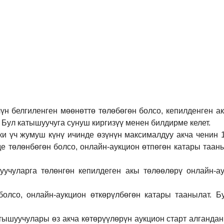
үн белгиленген мөөнөттө төлөбөгөн болсо, кепилденген а
 Бул катышуучуга сунуш киргиз
үү
менен билдирме келет.
ки үч жумуш күнү ичинде өзүнүн максималдуу акча ченин
де төлөнбөгөн болсо, онлайн-аукцион өтпөгөн катары таан
учуларга төлөнгөн кепилдеген акы төлөөлөрү онлайн-ау
болсо, онлайн-аукцион өткөрүл
бө
гөн катары таанылат.
Б
тышуучулары өз акча көтөрүүлөрүн аукцион старт алгандан