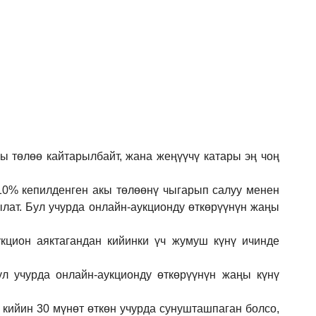
кы төлөө кайтарылбайт, жана жеңүүчү катары эң чоң
 10% кепилденген акы төлөөнү чыгарып салуу менен
ылат. Бул учурда онлайн-аукционду өткөрүүнүн жаңы
кцион аяктагандан кийинки үч жумуш күнү ичинде
ул учурда онлайн-аукционду өткөрүүнүн жаңы күнү
 кийин 30 мүнөт өткөн учурда сунушташпаган болсо,