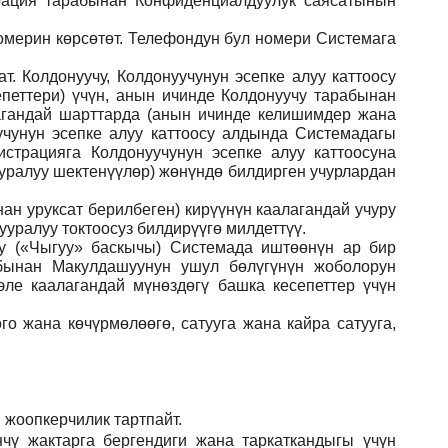
рация тарабынан Конфиденциалдуулук саясатынын
номерин көрсөтөт. Телефондун бул номери Системага
. Колдонуучу, Колдонуучунун эсепке алуу каттоосу
еттери) үчүн, анын ичинде Колдонуучу тарабынан
агандай шарттарда (анын ичинде келишимдер жана
чунун эсепке алуу каттоосу алдында Системадагы
страцияга Колдонуучунун эсепке алуу каттоосуна
ууралуу шектенүүлөр) жөнүндө билдирген учурлардан
ан уруксат берилбеген) кирүүнүн каалагандай учуру
уралуу токтоосуз билдирүүгө милдеттүү.
ну («Чыгуу» баскычы) Системада иштөөнүн ар бир
абынан Макулдашуунун ушул бөлүгүнүн жоболорун
ле каалагандай мүнөздөгү башка кесепеттер үчүн
го жана көчүрмөлөөгө, сатууга жана кайра сатууга,
 жоопкерчилик тартпайт.
чү жактарга бергендиги жана таркаткандыгы үчүн