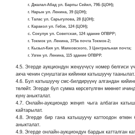
г. Джалал-Абад ул. Барпы Сейил, 79Б (ЦОН);
г. Нарын ул. Ленина, 39 (ЦОН);
г. Талас ул. Сарыгулова, 28 (ЦОН);
г. Каракол ул. Гебзе, 124 (ЦОН);
с. Сокулук ул. Советская, 124 здание ОПВРР;
г. Токмок ул. Ленина, 375а почта Токмок-2;
г. Кызыл-Кия ул. Маяковского, 3 Центральная почта;
г. Узген ул. Ленина, 115 здание ОПВРР.
4.5.
Эгерде аукциондун жеңүүчүсү номер белгиси үч
акча ченин сунуштаган кийинки катышуучу таанылат.
4.6.
Бул катышуучу смс-билдирүүнү алгандан кийин
төлөйт. Эгерде бул сумма көрсөтүлгөн мөөнөт ичин
күнү аныкталат.
4.7.
Онлайн-аукциондо жеңип чыга албаган катышу
кайтарылат.
4.8.
Эгерде бир гана катышуучу каттоодон өткөн 
аныкталат
.
4.9.
Эгерде онлайн-аукциондун бардык катталган ка