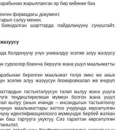
 тарабынан жарыяланган ар бир кийинки баа
ленген формадагы документ
.
гарып салуу менен.
баяндалган шарттарда пайдаланууну сунуштайт.
 жазуусу
да Колдонуучу үчүн уникалдуу эсепке алуу жазуусу
ган суроолор боюнча берүүгө жана ушул маалыматты
арабынан берилген маалымат толук эмес же анык
ун эсепке алуу жазуусун блокировкалап же өчүрүп
аттардын тастыкталуусун талап кылуу жана ушуга
үүгө теңдештирилиши мүмкүн болгон жана ушул
лап кылуу (анын ичинде – инсандыгын тастыктоочу
учунун маалыматтары каттоо учурунда көрсөтүлгөн
учуну идентификациялоого мүмкүндүк бербей жаткан
 баш тартууга укуктуу. Сиз тараптан көрсөтүлгөн
ланылат.