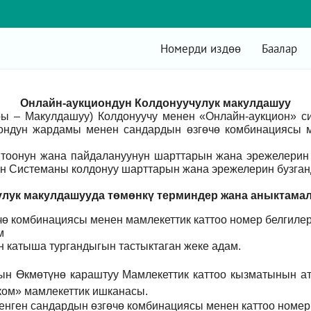
Номерди издөө
Баалар
Онлайн-аукциондун Колдонуучулук макулдашуу
ры – Макулдашуу) Колдонуучу менен «Онлайн-аукцион» 
ондун жардамы менен сандардын өзгөчө комбинациясы м
оонун жана пайдалануунун шарттарын жана эрежелерин 
н Системаны колдонуу шарттарын жана эрежелерин бузганд
лук макулдашууда төмөнкү т
ерминдер жана аныктама
ө комбинациясы менен мамлекеттик каттоо номер белгилер
м
үн катыша тургандыгын тастыктаган жеке адам
.
ын Өкмөтүнө караштуу Мамлекеттик каттоо кызматынын а
ом» мамлекеттик ишканасы.
енген сандардын өзгөчө комбинациясы менен каттоо номер