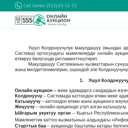
Call Center: (312) 63-51-51
Ушул Колдонуучулук макулдашуу (мындан а
Система) ортосундагы мамилелерди онлайн аукци
өткөрүү бөлүгүндө регламенттештирет.
Макулдашуу Системанын кызматтарын сунушт
жана милдеттенмелерин, ошондой эле Колдонуучуну
1.
Ушул Колдонуучу
Онлайн-аукцион –
жеке адамдарга сандардын өзгөч
Колдонуучу
–
Системада каттоодон өткөн жеке ада
Катышуучу
–
каттоодон өткөн жана аукционго өзүн
Жеңүүчү
–
онлайн-аукциондо утуп алган катышуучу.
Ыйгарым укуктуу орган
–
Кыргыз Республикасын
Мамлекеттик каттоо кызматынын алдындагы «Инфок
Старттык баа
– аукциондо баштапкы катары белгил