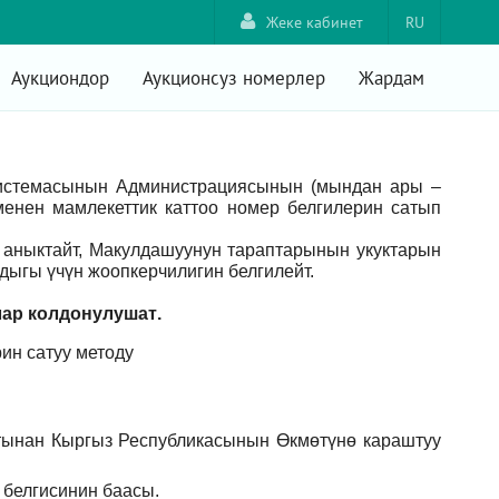
Жеке кабинет
RU
Аукциондор
Аукционсуз номерлер
Жардам
системасынын Администрациясынын (мындан ары –
енен мамлекеттик каттоо номер белгилерин сатып
аныктайт, Макулдашуунун тараптарынын укуктарын
ыгы үчүн жоопкерчилигин белгилейт.
лар
колдонулушат
.
ин сатуу методу
тынан Кыргыз Республикасынын Өкмөтүнө караштуу
 белгисинин баасы.