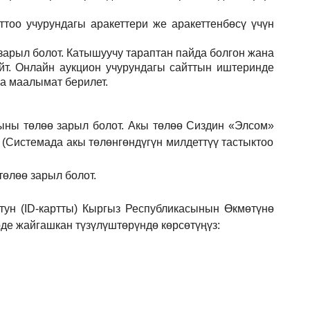
тоо учурундагы аракеттери же аракеттенбөсү үчүн
зарыл
болот.
Катышуучу тараптан пайда болгон жана
йт. Онлайн аукцион учурундагы сайттын иштеринде
ла маалымат берилет.
ыны төлөө зарыл болот. Акы төлөө Сиздин
«Элсом»
 (Системада акы төлөнгөндүгүн милдеттүү тастыктоо
төлөө зарыл болот.
ун (ID-картты) Кыргыз Республикасынын Өкмөтүнө
е жайгашкан түзүлүштөрүндө көрсөтүңүз: