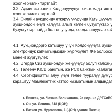
жоопкерчилик тартпайт.
3.3.
Администрация
Колдонуучунун системада иштөө
жоопкерчилик тартпайт.
3.4.
Онлайн аукционду өткөрүү учурунда Катышуучуг
аукциондон өчүп калууга алып келген бузуктукта
бузуктуктар пайда болгон учурда, соодалашуулар ка
4.1.
Аукциондорго катышуу үчүн Колдонуучуга аукц
электрондук капчыгыңыздан жүргүзүлөт. Же болбосо
менен) жүргүзүлөт.
4.2.
Эгерде Сиз аукциондун жеңүүчүсү болуп калсаң
4.3.
Төлөөнү KICB банктын, же РСК банктын каалаган
4.4.
Сертификатты алуу үчүн төлөө тууралуу дүмү
караштуу Мамлекеттик каттоо кызматынын алдындаг
г. Бишкек, ул. Чохана Валиханова, 2а (здание ДРТСи
г. Ош ул. Ленина, 318 (ЦОН);
г. Баткен ул. Нургазиева, 1 (ЦОН) здание Почты;