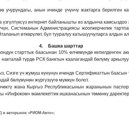
 учурундагы, анын ичинде үчүнчү жактарга берилген кат
а үзгүлтүксүз интернет байланышты өз алдынча камсыздоо
р үчүн, Системанын Администрациясы жоопкерчилик тартпа
йталанып өткөрүлөт, бул тууралуу катышуучуларга алдын а
4.
Башка шарттар
иондун старттык баасынан 10% өлчөмүндө кепилденген ак
 накталай түрдө РСК банктын каалагандай бөлүмү аркылуу
ыз, Сизге үч жумуш күнүнүн ичинде Сертификаттын баасын 
дай бөлүмүнөн жүргүзүүгө мүмкүн болот.
рчөктү жана Кыргыз Республикасынын жаранынын паспорт
ы «Инфоком» мамлекеттик ишканасынын төмөнкү даректерд
ВС) и авторынок «РИОМ-Авто»;