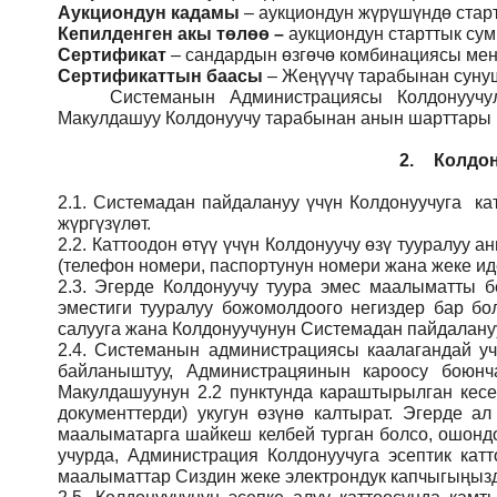
Аукциондун кадамы
– аукциондун жүрүшүндө стар
Кепилденген акы төлөө
–
аукциондун старттык су
Сертификат
– сандардын өзгөчө комбинациясы мене
Сертификаттын баасы
– Жеңүүчү тарабынан сунуш
Системанын
Администрация
сы Колдонуучу
Макулдашуу Колдонуучу тарабынан анын шарттары ме
2.
Колдон
2.1.
Системадан пайдалануу үчүн Колдонуучуга кат
жүргүзүлөт.
2.2.
Каттоодон өтүү үчүн Колдонуучу өзү тууралуу
(телефон номери, паспортунун номери жана жеке ид
2.3.
Эгерде Колдонуучу туура эмес маалыматты б
эместиги тууралуу божомолдоого негиздер бар бо
салууга жана Колдонуучунун Системадан пайдалануу
2.4.
Системанын администрациясы каалагандай учу
байланыштуу, Администрацяинын кароосу боюн
Макулдашуунун 2.2 пунктунда караштырылган кесе
документтерди) укугун өзүнө калтырат. Эгерде а
маалыматарга шайкеш келбей турган болсо, ошондо
учурда, Администрация Колдонуучуга эсептик кат
маалыматтар Сиздин жеке электрондук капчыгыңызды