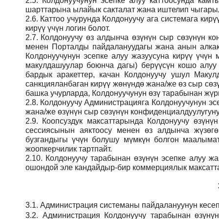
2.5.
Колдонуучунун эсепке алуу каттоосунда кам
шарттарына ылайык сакталат жана иштелип чыгарыл
2.6.
Каттоо учурунда Колдонуучу ага системага кирү
кирүү үчүн логин болот.
2.7.
Колдонуучу өз алдынча өзүнүн сыр сөзүнүн кон
менен Порталды пайдалануудагы жана анын алкак
Колдонуучунун эсепке алуу жазуусуна кирүү үчү
макулдашуулар боюнча дагы) берүүсүн кошо алуу
бардык аракеттер, качан Колдонуучу ушул Макул
санкцияланбаган кирүү жөнүндө жана/же өз сыр сөз
башка учурларда, Колдонуучунун өзү тарабынан жүрг
2.8.
Колдонуучу Администрацияга Колдонуучунун эсе
жана/же өзүнүн сыр сөзүнүн конфиденциалдуулугуну
2.9.
Коопсуздук максаттарында Колдонуучу өзүнү
сессиясынын аяктоосу менен өз алдынча жүзөгө
бузгандыгы үчүн болушу мүмкүн болгон маалымат
жоопкерчилик тартпайт.
2.10.
Колдонуучу тарабынан өзүнүн эсепке алуу жаз
ошондой эле кандайдыр-бир коммерциялык максатта
3.1.
Администрация
системаны пайдалануунун кесеп
3.2.
Администрация
Колдонуучу тарабынан өзүнү