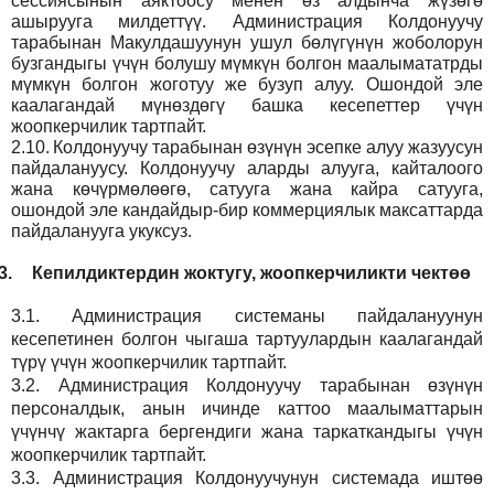
сессиясынын аяктоосу менен өз алдынча жүзөгө
ашырууга милдеттүү. Администрация Колдонуучу
тарабынан Макулдашуунун ушул бөлүгүнүн жоболорун
бузгандыгы үчүн болушу мүмкүн болгон маалымататрды
мүмкүн болгон жоготуу же бузуп алуу. Ошондой эле
каалагандай мүнөздөгү башка кесепеттер үчүн
жоопкерчилик тартпайт.
2.10.
Колдонуучу тарабынан өзүнүн эсепке алуу жазуусун
пайдалануусу. Колдонуучу аларды алууга, кайталоого
жана көчүрмөлөөгө, сатууга жана кайра сатууга,
ошондой эле кандайдыр-бир коммерциялык максаттарда
пайдаланууга укуксуз.
3.
Кепилдиктердин жоктугу, жоопкерчиликти чектөө
3.1.
Администрация
системаны пайдалануунун
кесепетинен болгон чыгаша тартуулардын каалагандай
түрү үчүн жоопкерчилик тартпайт.
3.2.
Администрация
Колдонуучу тарабынан өзүнүн
персоналдык, анын ичинде каттоо маалыматтарын
үчүнчү жактарга бергендиги жана таркаткандыгы үчүн
жоопкерчилик тартпайт.
3.3.
Администрация
Колдонуучунун системада иштөө