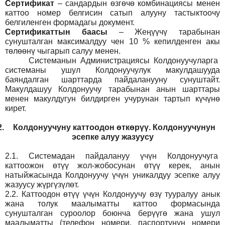
Сертификат
– сандардын өзгөчө комбинациясы менен
каттоо номер белгисин сатып алууну тастыктоочу
белгиленген формадагы документ
.
Сертификаттын баасы
– Жеңүүчү тарабынан
сунушталган максималдуу чен 10 % кепилденген акы
төлөөнү чыгарып салуу менен.
Системанын
Администрация
сы Колдонуучуларга
системаны ушул Колдонуучулук макулдашууда
баяндалган шарттарда пайдаланууну сунуштайт.
Макулдашуу Колдонуучу тарабынан анын шарттары
менен макулдугун билдирген учурунан тартып күчүнө
кирет.
2.
Колдонуучуну каттоодон өткөрүү. Колдонуучунун
эсепке алуу жазуусу
2.1.
Системадан пайдалануу үчүн Колдонуучуга
каттоожон өтүү жол-жобосунан өтүү керек, анын
натыйжасында Колдонуучу үчүн уникалдуу эсепке алуу
жазуусу жүргүзүлөт.
2.2.
Каттоодон өтүү үчүн Колдонуучу өзү тууралуу анык
жана толук маалыматты каттоо формасында
сунушталган суроолор боюнча берүүгө жана ушул
маалыматты (телефон номери, паспортунун номери