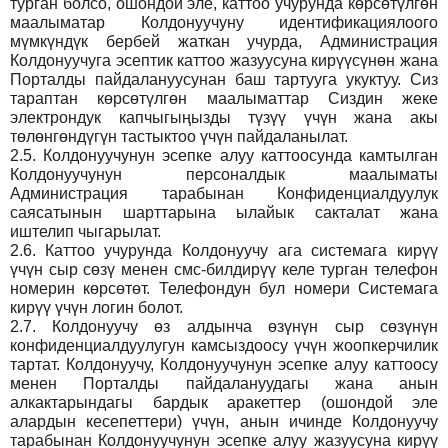
турган болсо, ошондой эле, каттоо учурунда көрсөтүлгөн
маалыматар Колдонуучуну идентификациялоого
мүмкүндүк бербей жаткан учурда, Администрация
Колдонуучуга эсептик каттоо жазуусуна кирүүсүнөн жана
Порталды пайдалануусунан баш тартууга укуктуу. Сиз
тараптан көрсөтүлгөн маалыматтар Сиздин жеке
электрондук капчыгыңызды түзүү үчүн жана акы
төлөнгөндүгүн тастыктоо үчүн пайдаланылат.
2.5.
Колдонуучунун эсепке алуу каттоосунда камтылган
Колдонуучунун персоналдык маалыматы
Администрация тарабынан Конфиденциалдуулук
саясатынын шарттарына ылайык сакталат жана
иштелип чыгарылат.
2.6.
Каттоо учурунда Колдонуучу ага системага кирүү
үчүн сыр сөзү менен смс-билдирүү келе турган телефон
номерин көрсөтөт. Телефондун бул номери Системага
кирүү үчүн логин болот.
2.7.
Колдонуучу өз алдынча өзүнүн сыр сөзүнүн
конфиденциалдуулугун камсыздоосу үчүн жоопкерчилик
тартат. Колдонуучу, Колдонуучунун эсепке алуу каттоосу
менен Порталды пайдалануудагы жана анын
алкактарындагы бардык аракеттер (ошондой эле
алардын кесепеттери) үчүн, анын ичинде Колдонуучу
тарабынан Колдонуучунун эсепке алуу жазуусуна кирүү