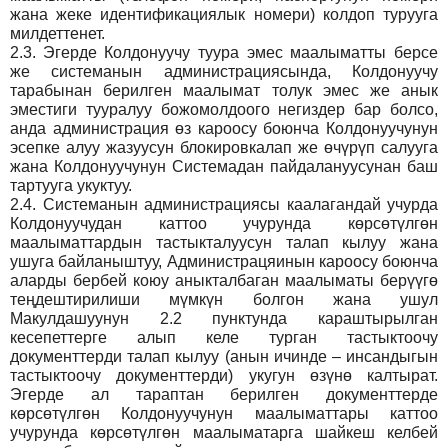
жана жеке идентификациялык номери) колдоп турууга
милдеттенет.
2.3.
Эгерде Колдонуучу туура эмес маалыматты берсе
же системанын администрациясында, Колдонуучу
тарабынан берилген маалымат толук эмес же анык
эместиги тууралуу божомолдоого негиздер бар болсо,
анда администрация өз кароосу боюнча Колдонуучунун
эсепке алуу жазуусун блокировкалап же өчүрүп салууга
жана Колдонуучунун Системадан пайдалануусунан баш
тартууга укуктуу.
2.4.
Системанын администрациясы каалагандай учурда
Колдонуучудан каттоо учурунда көрсөтүлгөн
маалыматтардын тастыкталуусун талап кылуу жана
ушуга байланыштуу, Администрацяинын кароосу боюнча
аларды бербей коюу аныкталбаган маалыматы берүүгө
теңдештирилиши мүмкүн болгон жана ушул
Макулдашуунун 2.2 пунктунда караштырылган
кесепеттерге алып келе турган тастыктоочу
документтерди талап кылуу (анын ичинде – инсандыгын
тастыктоочу документтерди) укугун өзүнө калтырат.
Эгерде ал тараптан берилген документтерде
көрсөтүлгөн Колдонуучунун маалыматтары каттоо
учурунда көрсөтүлгөн маалыматарга шайкеш келбей