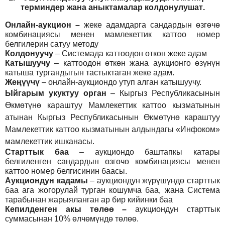
т
ерминдер жана аныктамалар
колдонулушат
.
Онлайн-аукцион –
жеке адамдарга сандардын өзгөчө
комбинациясы менен мамлекеттик каттоо номер
белгилерин сатуу методу
Колдонуучу
–
Системада каттоодон өткөн жеке адам
Катышуучу
–
каттоодон өткөн жана аукционго өзүнүн
катыша тургандыгын тастыктаган жеке адам
.
Жеңүүчү
–
онлайн-аукциондо утуп алган катышуучу.
Ыйгарым укуктуу орган
–
Кыргыз Республикасынын
Өкмөтүнө караштуу Мамлекеттик каттоо кызматынын
атынан Кыргыз Республикасынын Өкмөтүнө караштуу
Мамлекеттик каттоо кызматынын алдындагы «Инфоком»
мамлекеттик ишканасы.
Старттык баа
– аукциондо баштапкы катары
белгиленген сандардын өзгөчө комбинациясы менен
каттоо номер белгисинин баасы.
Аукциондун кадамы
– аукциондун жүрүшүндө старттык
баа ага жогорулай турган кошумча баа, жана Система
тарабынан жарыяланган ар бир кийинки баа
Кепилденген акы төлөө
–
аукциондун старттык
суммасынан 10% өлчөмүндө төлөө.