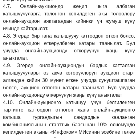
4.7.
Онлайн-аукциондо жеңип чыга албаган
катышуучуларга төлөнгөн кепилдеген акы төлөөлөрү
онлайн-аукцион аяктагандан кийинки үч жумуш күнү
ичинде кайтарылат.
4.8.
Эгерде бир гана катышуучу каттоодон өткөн болсо,
онлайн-аукцион өткөрүл
бө
гөн катары таанылат.
Бул
учурда онлайн-аукционду өткөрүүнүн жаңы күнү
аныкталат
.
4.9.
Эгерде онлайн-аукциондун бардык катталган
катышуучулары өз акча көтөрүүлөрүн аукцион старт
алгандан кийин 30 мүнөт өткөн учурда сунушташпаган
болсо, аукцион өтпөгөн катары таанылат. Бул учурда
онлайн-аукционду өткөрүүнүн жаңы күнү аныкталат.
4.10.
Онлайн-аукционго катышуу үчүн белгиленген
тартипте каттоодон өтпөгөн жана онлайн-аукционго
катыша тургандыгын сандардын кааланган
комбинациясынын старттык баасынан 10% өлчөмүндө
кепилденген акыны
«Инфоком»
МИсинин эсебине төлөө