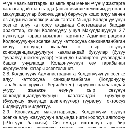
үчүн маалыматтарды өз ыктыяры менен үчүнчү жактарга
каалагандай шарттарда (анын ичинде келишимдер жана
макулдашуулар боюнча дагы) берүүсүн кошо алуу менен
өз алдынча жоопкерчилик тартат. Мында Колдонуучунун
эсепке алуу каттоосу алдында Системадагы бардык
аракеттер, качан Колдонуучу ушул Макулдашуунун 2.7
пунктунда караштырылган тартипте Администрацияга
Колдонуучунун эсепке алуу каттоосуна санкцияланбаган
кирүү жөнүндө жана/же өз сыр сөзүнүн
конфиденциалдуулугун каалагандай бузуулар (бузуу
тууралуу шектенүүлөр) жөнүндө билдирген учурлардан
башка учурларда, Колдонуучунун өзү тарабынан
жүргүзүлгөн катары эсептелишет.
2.8.
Колдонуучу Администрацияга Колдонуучунун эсепке
алуу каттоосуна санкцияланбаган (Колдонуучу
тарабынан уруксат берилбеген) кирүүнүн каалагандай
учуру жана/же өзүнүн сыр сөзүнүн
конфиденциалдуулугунун каалагандай бузулушу
(бузулушу жөнүндө шектенүүлөр) тууралуу токтоосуз
билдирүүгө милдеттүү.
2.9.
Коопсуздук максаттарында Колдонуучу өзүнүн
эсепке алуу жазуусунун алдында ишти коопсуз аяктоону
(«Чыгуу» баскычы) Системада иштөөнүн ар бир