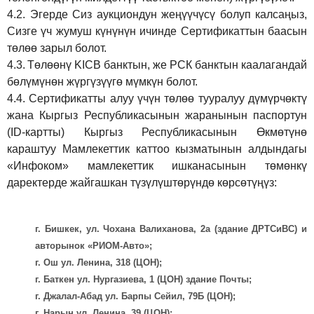
4.2.
Эгерде Сиз аукциондун жеңүүчүсү болуп калсаңыз,
Сизге үч жумуш күнүнүн ичинде Сертификаттын баасын
төлөө зарыл болот.
4.3.
Төлөөнү KICB банктын, же РСК банктын каалагандай
бөлүмүнөн жүргүзүүгө мүмкүн болот.
4.4.
Сертификатты алуу үчүн төлөө тууралуу дүмүрчөктү
жана Кыргыз Республикасынын жаранынын паспортун
(ID-картты) Кыргыз Республикасынын Өкмөтүнө
караштуу Мамлекеттик каттоо кызматынын алдындагы
«Инфоком» мамлекеттик ишканасынын төмөнкү
даректерде жайгашкан түзүлүштөрүндө көрсөтүңүз:
г. Бишкек, ул. Чохана Валиханова, 2а (здание ДРТСиВС) и
авторынок «РИОМ-Авто»;
г. Ош ул. Ленина, 318 (ЦОН);
г. Баткен ул. Нургазиева, 1 (ЦОН) здание Почты;
г. Джалал-Абад ул. Барпы Сейил, 79Б (ЦОН);
г. Нарын ул. Ленина, 39 (ЦОН);