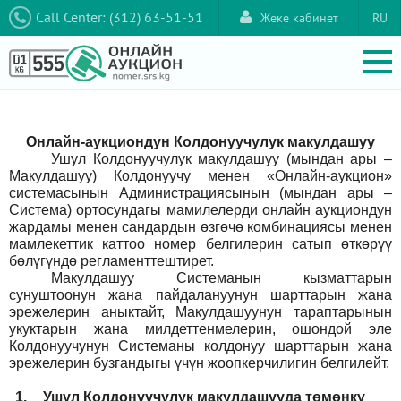
Call Center: (312) 63-51-51
Жеке кабинет
RU
Онлайн-аукциондун Колдонуучулук макулдашуу
Ушул Колдонуучулук макулдашуу (мындан ары –
Макулдашуу) Колдонуучу менен «Онлайн-аукцион»
системасынын Администрациясынын (мындан ары –
Система) ортосундагы мамилелерди онлайн аукциондун
жардамы менен сандардын өзгөчө комбинациясы менен
мамлекеттик каттоо номер белгилерин сатып өткөрүү
бөлүгүндө регламенттештирет.
Макулдашуу Системанын кызматтарын
сунуштоонун жана пайдалануунун шарттарын жана
эрежелерин аныктайт, Макулдашуунун тараптарынын
укуктарын жана милдеттенмелерин, ошондой эле
Колдонуучунун Системаны колдонуу шарттарын жана
эрежелерин бузгандыгы үчүн жоопкерчилигин белгилейт.
1.
Ушул Колдонуучулук макулдашууда төмөнкү