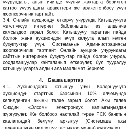
учурундагы, анын ичинде үчүнчү жактарга берилген
каттоо учурундагы аракеттери же аракеттенбөсү үчүн
жоопкерчилик тартпайт.
3.4.
Онлайн аукционду өткөрүү учурунда Катышуучуга
үзгүлтүксүз интернет байланышты өз алдынча
камсыздоо
зарыл
болот.
Катышуучу тараптан пайда
болгон жана аукциондон өчүп калууга алып келген
бузуктуктар үчүн, Системанын Администрациясы
жоопкерчилик тартпайт. Онлайн аукцион учурундагы
сайттын иштеринде бузуктуктар пайда болгон учурда,
соодалашуулар кайталанып өткөрүлөт, бул тууралуу
катышуучуларга алдын ала маалымат берилет.
4.
Башка шарттар
4.1.
Аукциондорго катышуу үчүн Колдонуучуга
аукциондун старттык баасынан 10% өлчөмүндө
кепилденген акыны төлөө зарыл болот. Акы төлөө
Сиздин
«Элсом»
электрондук капчыгыңыздан
жүргүзүлөт. Же болбосо накталай түрдө РСК банктын
каалагандай бөлүмү аркылуу (Системада акы
төлөнгөндүгүн милдеттүү тастыктоо менен) жүргүзүлөт.