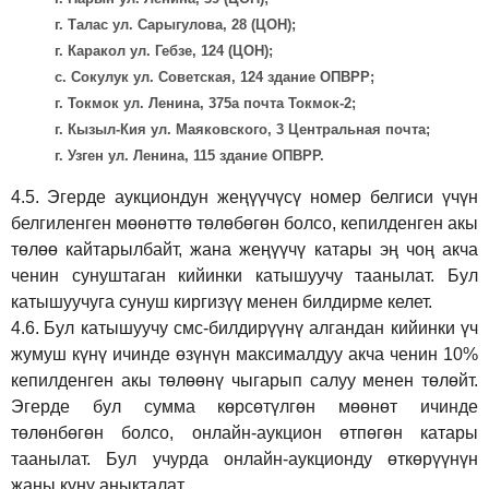
г. Талас ул. Сарыгулова, 28 (ЦОН);
г. Каракол ул. Гебзе, 124 (ЦОН);
с. Сокулук ул. Советская, 124 здание ОПВРР;
г. Токмок ул. Ленина, 375а почта Токмок-2;
г. Кызыл-Кия ул. Маяковского, 3 Центральная почта;
г. Узген ул. Ленина, 115 здание ОПВРР.
4.5.
Эгерде аукциондун жеңүүчүсү номер белгиси үчүн
белгиленген мөөнөттө төлөбөгөн болсо, кепилденген акы
төлөө кайтарылбайт, жана жеңүүчү катары эң чоң акча
ченин сунуштаган кийинки катышуучу таанылат. Бул
катышуучуга сунуш киргиз
үү
менен билдирме келет.
4.6.
Бул катышуучу смс-билдирүүнү алгандан кийинки үч
жумуш күнү ичинде өзүнүн максималдуу акча ченин 10%
кепилденген акы төлөөнү чыгарып салуу менен төлөйт.
Эгерде бул сумма көрсөтүлгөн мөөнөт ичинде
төлөнбөгөн болсо, онлайн-аукцион өтпөгөн катары
таанылат. Бул учурда онлайн-аукционду өткөрүүнүн
жаңы күнү аныкталат.