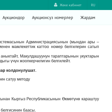
Жеке кабинет
RU
Аукциондор
Аукционсуз номерлер
Жардам
системасынын Администрациясынын (мындан ары –
енен мамлекеттик каттоо номер белгилерин сатып
аныктайт, Макулдашуунун тараптарынын укуктарын
ыгы үчүн жоопкерчилигин белгилейт.
лар
колдонулушат
.
ин сатуу методу
тынан Кыргыз Республикасынын Өкмөтүнө караштуу
 белгисинин баасы.