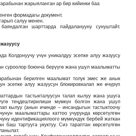
 тарабынан жарыяланган ар бир кийинки баа
ленген формадагы документ
.
гарып салуу менен.
баяндалган шарттарда пайдаланууну сунуштайт.
 жазуусу
да Колдонуучу үчүн уникалдуу эсепке алуу жазуусу
ган суроолор боюнча берүүгө жана ушул маалыматты
арабынан берилген маалымат толук эмес же анык
ун эсепке алуу жазуусун блокировкалап же өчүрүп
аттардын тастыкталуусун талап кылуу жана ушуга
үүгө теңдештирилиши мүмкүн болгон жана ушул
лап кылуу (анын ичинде – инсандыгын тастыктоочу
учунун маалыматтары каттоо учурунда көрсөтүлгөн
учуну идентификациялоого мүмкүндүк бербей жаткан
 баш тартууга укуктуу. Сиз тараптан көрсөтүлгөн
ланылат.