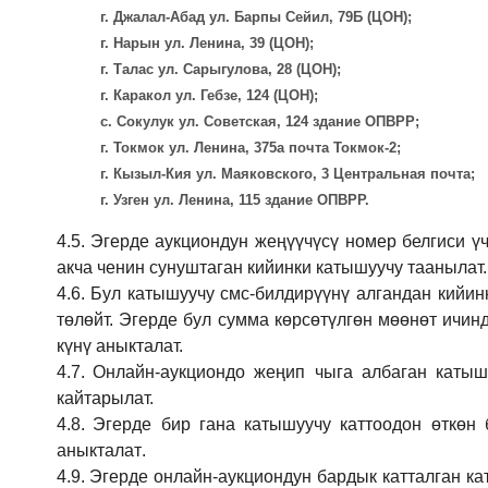
г. Джалал-Абад ул. Барпы Сейил, 79Б (ЦОН);
г. Нарын ул. Ленина, 39 (ЦОН);
г. Талас ул. Сарыгулова, 28 (ЦОН);
г. Каракол ул. Гебзе, 124 (ЦОН);
с. Сокулук ул. Советская, 124 здание ОПВРР;
г. Токмок ул. Ленина, 375а почта Токмок-2;
г. Кызыл-Кия ул. Маяковского, 3 Центральная почта;
г. Узген ул. Ленина, 115 здание ОПВРР.
4.5.
Эгерде аукциондун жеңүүчүсү номер белгиси үч
акча ченин сунуштаган кийинки катышуучу таанылат.
4.6.
Бул катышуучу смс-билдирүүнү алгандан кийин
төлөйт. Эгерде бул сумма көрсөтүлгөн мөөнөт ичин
күнү аныкталат.
4.7.
Онлайн-аукциондо жеңип чыга албаган катышу
кайтарылат.
4.8.
Эгерде бир гана катышуучу каттоодон өткөн 
аныкталат
.
4.9.
Эгерде онлайн-аукциондун бардык катталган ка