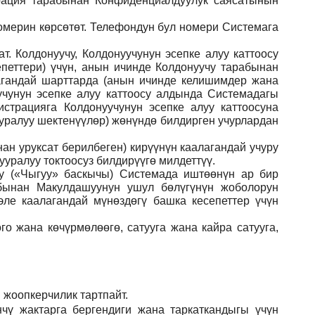
рация тарабынан Конфиденциалдуулук саясатынын
номерин көрсөтөт. Телефондун бул номери Системага
. Колдонуучу, Колдонуучунун эсепке алуу каттоосу
еттери) үчүн, анын ичинде Колдонуучу тарабынан
агандай шарттарда (анын ичинде келишимдер жана
чунун эсепке алуу каттоосу алдында Системадагы
страцияга Колдонуучунун эсепке алуу каттоосуна
ууралуу шектенүүлөр) жөнүндө билдирген учурлардан
ан уруксат берилбеген) кирүүнүн каалагандай учуру
уралуу токтоосуз билдирүүгө милдеттүү.
ну («Чыгуу» баскычы) Системада иштөөнүн ар бир
абынан Макулдашуунун ушул бөлүгүнүн жоболорун
ле каалагандай мүнөздөгү башка кесепеттер үчүн
го жана көчүрмөлөөгө, сатууга жана кайра сатууга,
 жоопкерчилик тартпайт.
чү жактарга бергендиги жана таркаткандыгы үчүн