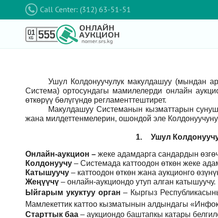
Call Center: (312) 63-51-51
Ушул Колдонуучулук макулдашуу (мындан а
Система) ортосундагы мамилелерди онлайн аукци
өткөрүү бөлүгүндө регламенттештирет.
Макулдашуу Системанын кызматтарын сунушт
жана милдеттенмелерин, ошондой эле Колдонуучуну
1.
Ушул Колдонуучу
Онлайн-аукцион –
жеке адамдарга сандардын өзгөч
Колдонуучу
–
Системада каттоодон өткөн жеке ада
Катышуучу
–
каттоодон өткөн жана аукционго өзүн
Жеңүүчү
–
онлайн-аукциондо утуп алган катышуучу.
Ыйгарым укуктуу орган
–
Кыргыз Республикасын
Мамлекеттик каттоо кызматынын алдындагы «Инфок
Старттык баа
– аукциондо баштапкы катары белгил