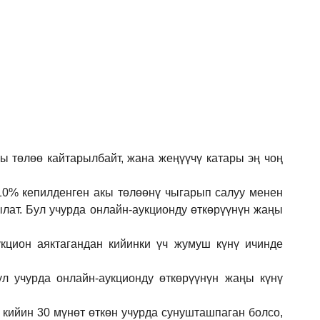
кы төлөө кайтарылбайт, жана жеңүүчү катары эң чоң
 10% кепилденген акы төлөөнү чыгарып салуу менен
ылат. Бул учурда онлайн-аукционду өткөрүүнүн жаңы
кцион аяктагандан кийинки үч жумуш күнү ичинде
ул учурда онлайн-аукционду өткөрүүнүн жаңы күнү
 кийин 30 мүнөт өткөн учурда сунушташпаган болсо,