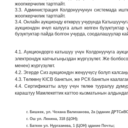
жоопкерчилик тартпайт.
3.3.
Администрация
Колдонуучунун системада иштөө
жоопкерчилик тартпайт.
3.4.
Онлайн аукционду өткөрүү учурунда Катышуучуг
аукциондон өчүп калууга алып келген бузуктукта
бузуктуктар пайда болгон учурда, соодалашуулар ка
4.1.
Аукциондорго катышуу үчүн Колдонуучуга аукц
электрондук капчыгыңыздан жүргүзүлөт. Же болбосо
менен) жүргүзүлөт.
4.2.
Эгерде Сиз аукциондун жеңүүчүсү болуп калсаң
4.3.
Төлөөнү KICB банктын, же РСК банктын каалаган
4.4.
Сертификатты алуу үчүн төлөө тууралуу дүмү
караштуу Мамлекеттик каттоо кызматынын алдындаг
г. Бишкек, ул. Чохана Валиханова, 2а (здание ДРТСи
г. Ош ул. Ленина, 318 (ЦОН);
г. Баткен ул. Нургазиева, 1 (ЦОН) здание Почты;