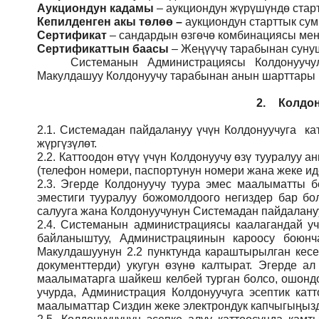
Аукциондун кадамы
– аукциондун жүрүшүндө стар
Кепилденген акы төлөө
–
аукциондун старттык су
Сертификат
– сандардын өзгөчө комбинациясы мене
Сертификаттын баасы
– Жеңүүчү тарабынан сунуш
Системанын
Администрация
сы Колдонуучу
Макулдашуу Колдонуучу тарабынан анын шарттары ме
2.
Колдон
2.1.
Системадан пайдалануу үчүн Колдонуучуга кат
жүргүзүлөт.
2.2.
Каттоодон өтүү үчүн Колдонуучу өзү тууралуу
(телефон номери, паспортунун номери жана жеке ид
2.3.
Эгерде Колдонуучу туура эмес маалыматты б
эместиги тууралуу божомолдоого негиздер бар бо
салууга жана Колдонуучунун Системадан пайдалануу
2.4.
Системанын администрациясы каалагандай учу
байланыштуу, Администрацяинын кароосу боюн
Макулдашуунун 2.2 пунктунда караштырылган кесе
документтерди) укугун өзүнө калтырат. Эгерде а
маалыматарга шайкеш келбей турган болсо, ошондо
учурда, Администрация Колдонуучуга эсептик кат
маалыматтар Сиздин жеке электрондук капчыгыңызды