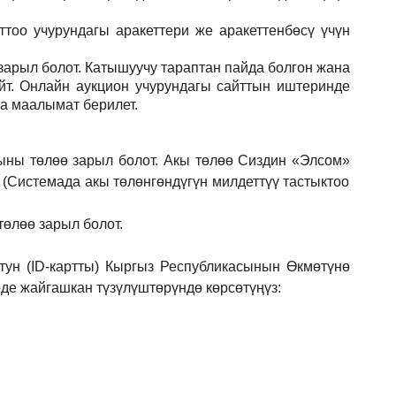
тоо учурундагы аракеттери же аракеттенбөсү үчүн
зарыл
болот.
Катышуучу тараптан пайда болгон жана
йт. Онлайн аукцион учурундагы сайттын иштеринде
ла маалымат берилет.
ыны төлөө зарыл болот. Акы төлөө Сиздин
«Элсом»
 (Системада акы төлөнгөндүгүн милдеттүү тастыктоо
төлөө зарыл болот.
ун (ID-картты) Кыргыз Республикасынын Өкмөтүнө
е жайгашкан түзүлүштөрүндө көрсөтүңүз: