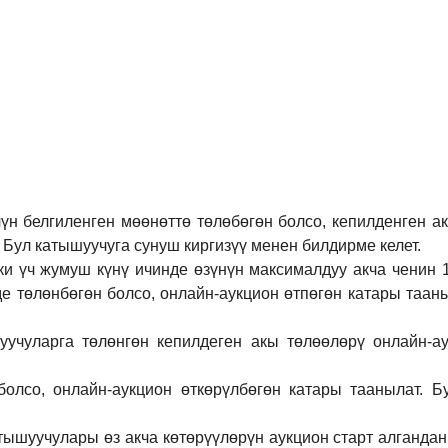
үн белгиленген мөөнөттө төлөбөгөн болсо, кепилденген а
 Бул катышуучуга сунуш киргиз
үү
менен билдирме келет.
ки үч жумуш күнү ичинде өзүнүн максималдуу акча ченин
де төлөнбөгөн болсо, онлайн-аукцион өтпөгөн катары таан
учуларга төлөнгөн кепилдеген акы төлөөлөрү онлайн-ау
болсо, онлайн-аукцион өткөрүл
бө
гөн катары таанылат.
Б
тышуучулары өз акча көтөрүүлөрүн аукцион старт алгандан