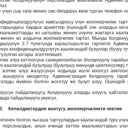
тылган Колдонуучунун персоналдык маалыматы Админист
ат.
ү үчүн сыр сөзү менен смс-билдирүү келе турган телефон 
фиденциалдуулугун камсыздоосу үчүн жоопкерчилик тартат
тарындагы бардык аракеттер (ошондой эле алардын кесеп
н маалыматтарды өз ыктыяры менен үчүнчү жактарга каал
 менен өз алдынча жоопкерчилик тартат. Мында Колдонуу
дашуунун 2.7 пунктунда караштырылган тартипте Админи
үнүн конфиденциалдуулугун каалагандай бузуулар (бузуу т
үзүлгөн катары эсептелишет.
пке алуу каттоосуна санкцияланбаган (Колдонуучу тарабын
н каалагандай бузулушу (бузулушу жөнүндө шектенүүлөр) ту
н эсепке алуу жазуусунун алдында ишти коопсуз аяктоо
 ашырууга милдеттүү. Администрация Колдонуучу тар
атрды мүмкүн болгон жоготуу же бузуп алуу. Ошондой э
уусун пайдалануусу. Колдонуучу аларды алууга, кайталоо
рда пайдаланууга укуксуз.
3.
Кепилдиктердин жоктугу, жоопкерчиликти чектөө
етинен болгон чыгаша тартуулардын каалагандай түрү үчүн
н персоналдык, анын ичинде каттоо маалыматтарын үчүн