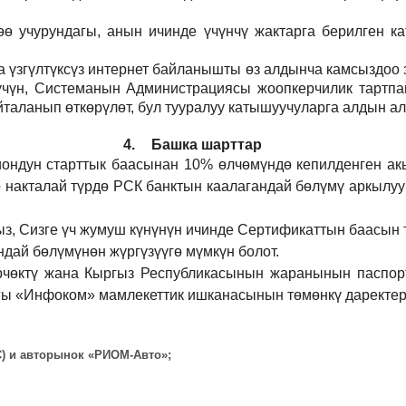
 учурундагы, анын ичинде үчүнчү жактарга берилген кат
а үзгүлтүксүз интернет байланышты өз алдынча камсыздоо
р үчүн, Системанын Администрациясы жоопкерчилик тартпа
йталанып өткөрүлөт, бул тууралуу катышуучуларга алдын а
4.
Башка шарттар
иондун старттык баасынан 10% өлчөмүндө кепилденген ак
 накталай түрдө РСК банктын каалагандай бөлүмү аркылуу
ыз, Сизге үч жумуш күнүнүн ичинде Сертификаттын баасын 
дай бөлүмүнөн жүргүзүүгө мүмкүн болот.
рчөктү жана Кыргыз Республикасынын жаранынын паспорт
ы «Инфоком» мамлекеттик ишканасынын төмөнкү даректерд
ВС) и авторынок «РИОМ-Авто»;