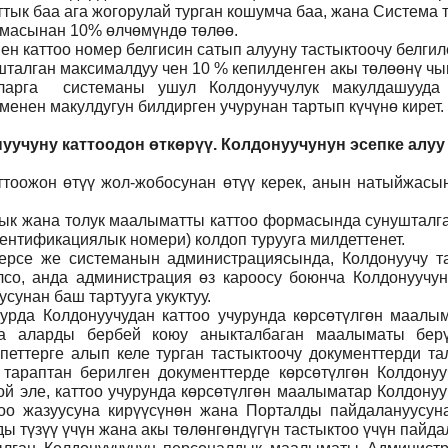
ттык баа ага жогорулай турган кошумча баа, жана Система
ммасынан 10% өлчөмүндө төлөө.
н каттоо номер белгисин сатып алууну тастыктоочу белги
талган максималдуу чен 10 % кепилденген акы төлөөнү чы
ларга системаны ушул Колдонуучулук макулдашууда 
нен макулдугун билдирген учурунан тартып күчүнө кирет.
уучуну каттоодон өткөрүү. Колдонуучунун эсепке алуу
тоожон өтүү жол-жобосунан өтүү керек, анын натыйжасын
 анык жана толук маалыматты каттоо формасында сунуштал
ентификациялык номери) колдоп турууга милдеттенет.
ерсе же системанын администрациясында, Колдонуучу т
лсо, анда администрация өз кароосу боюнча Колдонуучун
сунан баш тартууга укуктуу.
рда Колдонуучудан каттоо учурунда көрсөтүлгөн маалым
ча аларды бербей коюу аныкталбаган маалыматы бер
петтерге алып келе турган тастыктоочу документтерди та
л тараптан берилген документтерде көрсөтүлгөн Колдону
й эле, каттоо учурунда көрсөтүлгөн маалыматар Колдону
тоо жазуусуна кирүүсүнөн жана Порталды пайдалануусунан
 түзүү үчүн жана акы төлөнгөндүгүн тастыктоо үчүн пайда