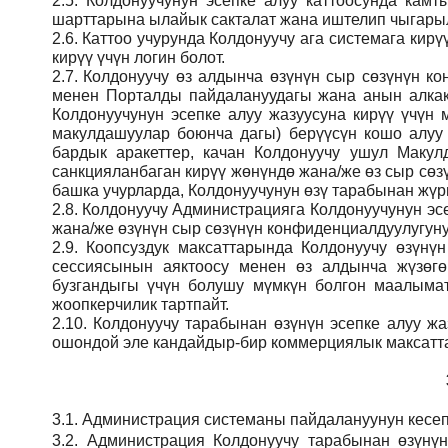
2.5.
Колдонуучунун эсепке алуу каттоосунда кам
шарттарына ылайык сакталат жана иштелип чыгарыл
2.6.
Каттоо учурунда Колдонуучу ага системага кирү
кирүү үчүн логин болот.
2.7.
Колдонуучу өз алдынча өзүнүн сыр сөзүнүн кон
менен Порталды пайдалануудагы жана анын алкак
Колдонуучунун эсепке алуу жазуусуна кирүү үчү
макулдашуулар боюнча дагы) берүүсүн кошо алуу
бардык аракеттер, качан Колдонуучу ушул Макул
санкцияланбаган кирүү жөнүндө жана/же өз сыр сөз
башка учурларда, Колдонуучунун өзү тарабынан жүрг
2.8.
Колдонуучу Администрацияга Колдонуучунун эсе
жана/же өзүнүн сыр сөзүнүн конфиденциалдуулугуну
2.9.
Коопсуздук максаттарында Колдонуучу өзүнү
сессиясынын аяктоосу менен өз алдынча жүзөгө
бузгандыгы үчүн болушу мүмкүн болгон маалымат
жоопкерчилик тартпайт.
2.10.
Колдонуучу тарабынан өзүнүн эсепке алуу жаз
ошондой эле кандайдыр-бир коммерциялык максатта
3.1.
Администрация
системаны пайдалануунун кесеп
3.2.
Администрация
Колдонуучу тарабынан өзүнү