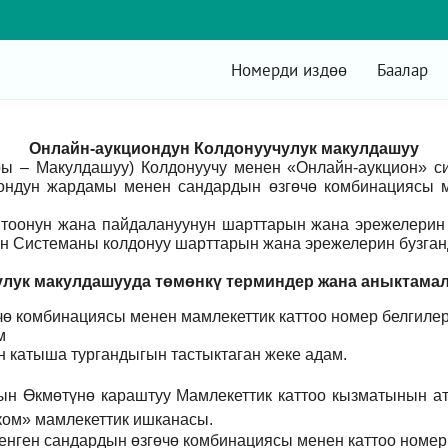
Номерди издөө
Баалар
Онлайн-аукциондун Колдонуучулук макулдашуу
ры – Макулдашуу) Колдонуучу менен «Онлайн-аукцион» 
ондун жардамы менен сандардын өзгөчө комбинациясы м
оонун жана пайдалануунун шарттарын жана эрежелерин 
н Системаны колдонуу шарттарын жана эрежелерин бузганд
лук макулдашууда төмөнкү т
ерминдер жана аныктама
ө комбинациясы менен мамлекеттик каттоо номер белгилер
м
үн катыша тургандыгын тастыктаган жеке адам
.
ын Өкмөтүнө караштуу Мамлекеттик каттоо кызматынын а
ом» мамлекеттик ишканасы.
енген сандардын өзгөчө комбинациясы менен каттоо номер