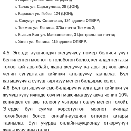
г. Талас ул. Сарыгулова, 28 (ЦОН);
г. Каракол ул. Гебзе, 124 (ЦОН);
с. Сокулук ул. Советская, 124 здание ОПВРР;
г. Токмок ул. Ленина, 375а почта Токмок-2;
г. Кызыл-Кия ул. Маяковского, 3 Центральная почта;
г. Узген ул. Ленина, 115 здание ОПВРР.
4.5.
Эгерде аукциондун жеңүүчүсү номер белгиси үчүн
белгиленген мөөнөттө төлөбөгөн болсо, кепилденген акы
төлөө кайтарылбайт, жана жеңүүчү катары эң чоң акча
ченин сунуштаган кийинки катышуучу таанылат. Бул
катышуучуга сунуш киргиз
үү
менен билдирме келет.
4.6.
Бул катышуучу смс-билдирүүнү алгандан кийинки үч
жумуш күнү ичинде өзүнүн максималдуу акча ченин 10%
кепилденген акы төлөөнү чыгарып салуу менен төлөйт.
Эгерде бул сумма көрсөтүлгөн мөөнөт ичинде
төлөнбөгөн болсо, онлайн-аукцион өтпөгөн катары
таанылат. Бул учурда онлайн-аукционду өткөрүүнүн
жаңы күнү аныкталат.