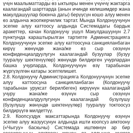
үчүн маалыматтарды өз ыктыяры менен үчүнчү жактарга
каалагандай шарттарда (анын ичинде келишимдер жана
макулдашуулар боюнча дагы) берүүсүн кошо алуу менен
өз алдынча жоопкерчилик тартат. Мында Колдонуучунун
эсепке алуу каттоосу алдында Системадагы бардык
аракеттер, качан Колдонуучу ушул Макулдашуунун 2.7
пунктунда караштырылган тартипте Администрацияга
Колдонуучунун эсепке алуу каттоосуна санкцияланбаган
кирүү жөнүндө жана/же өз сыр сөзүнүн
конфиденциалдуулугун каалагандай бузуулар (бузуу
тууралуу шектенүүлөр) жөнүндө билдирген учурлардан
башка учурларда, Колдонуучунун өзү тарабынан
жүргүзүлгөн катары эсептелишет.
2.8.
Колдонуучу Администрацияга Колдонуучунун эсепке
алуу каттоосуна санкцияланбаган (Колдонуучу
тарабынан уруксат берилбеген) кирүүнүн каалагандай
учуру жана/же өзүнүн сыр сөзүнүн
конфиденциалдуулугунун каалагандай бузулушу
(бузулушу жөнүндө шектенүүлөр) тууралуу токтоосуз
билдирүүгө милдеттүү.
2.9.
Коопсуздук максаттарында Колдонуучу өзүнүн
эсепке алуу жазуусунун алдында ишти коопсуз аяктоону
(«Чыгуу» баскычы) Системада иштөөнүн ар бир