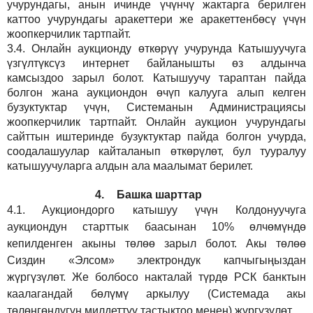
учурундагы, анын ичинде үчүнчү жактарга берилген
каттоо учурундагы аракеттери же аракеттенбөсү үчүн
жоопкерчилик тартпайт.
3.4.
Онлайн аукционду өткөрүү учурунда Катышуучуга
үзгүлтүксүз интернет байланышты өз алдынча
камсыздоо
зарыл
болот.
Катышуучу тараптан пайда
болгон жана аукциондон өчүп калууга алып келген
бузуктуктар үчүн, Системанын Администрациясы
жоопкерчилик тартпайт. Онлайн аукцион учурундагы
сайттын иштеринде бузуктуктар пайда болгон учурда,
соодалашуулар кайталанып өткөрүлөт, бул тууралуу
катышуучуларга алдын ала маалымат берилет.
4.
Башка шарттар
4.1.
Аукциондорго катышуу үчүн Колдонуучуга
аукциондун старттык баасынан 10% өлчөмүндө
кепилденген акыны төлөө зарыл болот. Акы төлөө
Сиздин
«Элсом»
электрондук капчыгыңыздан
жүргүзүлөт. Же болбосо накталай түрдө РСК банктын
каалагандай бөлүмү аркылуу (Системада акы
төлөнгөндүгүн милдеттүү тастыктоо менен) жүргүзүлөт.