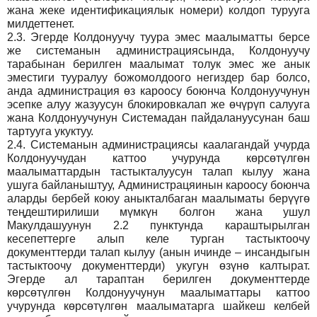
жана жеке идентификациялык номери) колдоп турууга
милдеттенет.
2.3.
Эгерде Колдонуучу туура эмес маалыматты берсе
же системанын администрациясында, Колдонуучу
тарабынан берилген маалымат толук эмес же анык
эместиги тууралуу божомолдоого негиздер бар болсо,
анда администрация өз кароосу боюнча Колдонуучунун
эсепке алуу жазуусун блокировкалап же өчүрүп салууга
жана Колдонуучунун Системадан пайдалануусунан баш
тартууга укуктуу.
2.4.
Системанын администрациясы каалагандай учурда
Колдонуучудан каттоо учурунда көрсөтүлгөн
маалыматтардын тастыкталуусун талап кылуу жана
ушуга байланыштуу, Администрацяинын кароосу боюнча
аларды бербей коюу аныкталбаган маалыматы берүүгө
теңдештирилиши мүмкүн болгон жана ушул
Макулдашуунун 2.2 пунктунда караштырылган
кесепеттерге алып келе турган тастыктоочу
документтерди талап кылуу (анын ичинде – инсандыгын
тастыктоочу документтерди) укугун өзүнө калтырат.
Эгерде ал тараптан берилген документтерде
көрсөтүлгөн Колдонуучунун маалыматтары каттоо
учурунда көрсөтүлгөн маалыматарга шайкеш келбей