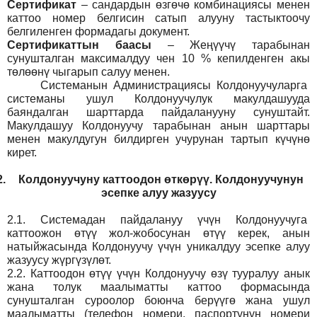
Сертификат
– сандардын өзгөчө комбинациясы менен
каттоо номер белгисин сатып алууну тастыктоочу
белгиленген формадагы документ
.
Сертификаттын баасы
– Жеңүүчү тарабынан
сунушталган максималдуу чен 10 % кепилденген акы
төлөөнү чыгарып салуу менен.
Системанын
Администрация
сы Колдонуучуларга
системаны ушул Колдонуучулук макулдашууда
баяндалган шарттарда пайдаланууну сунуштайт.
Макулдашуу Колдонуучу тарабынан анын шарттары
менен макулдугун билдирген учурунан тартып күчүнө
кирет.
2.
Колдонуучуну каттоодон өткөрүү. Колдонуучунун
эсепке алуу жазуусу
2.1.
Системадан пайдалануу үчүн Колдонуучуга
каттоожон өтүү жол-жобосунан өтүү керек, анын
натыйжасында Колдонуучу үчүн уникалдуу эсепке алуу
жазуусу жүргүзүлөт.
2.2.
Каттоодон өтүү үчүн Колдонуучу өзү тууралуу анык
жана толук маалыматты каттоо формасында
сунушталган суроолор боюнча берүүгө жана ушул
маалыматты (телефон номери, паспортунун номери