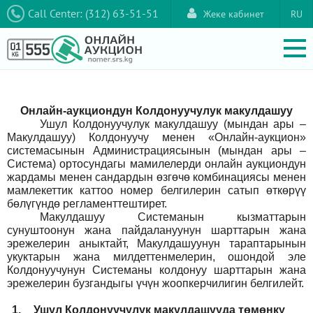
Call Center: (312) 63-51-51
Жеке кабинет
RU
Онлайн-аукциондун Колдонуучулук макулдашуу
Ушул Колдонуучулук макулдашуу (мындан ары –
Макулдашуу) Колдонуучу менен «Онлайн-аукцион»
системасынын Администрациясынын (мындан ары –
Система) ортосундагы мамилелерди онлайн аукциондун
жардамы менен сандардын өзгөчө комбинациясы менен
мамлекеттик каттоо номер белгилерин сатып өткөрүү
бөлүгүндө регламенттештирет.
Макулдашуу Системанын кызматтарын
сунуштоонун жана пайдалануунун шарттарын жана
эрежелерин аныктайт, Макулдашуунун тараптарынын
укуктарын жана милдеттенмелерин, ошондой эле
Колдонуучунун Системаны колдонуу шарттарын жана
эрежелерин бузгандыгы үчүн жоопкерчилигин белгилейт.
1.
Ушул Колдонуучулук макулдашууда төмөнкү