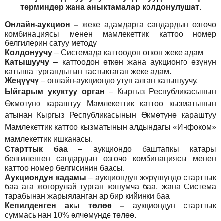
т
ерминдер жана аныктамалар
колдонулушат
.
Онлайн-аукцион –
жеке адамдарга сандардын өзгөчө
комбинациясы менен мамлекеттик каттоо номер
белгилерин сатуу методу
Колдонуучу
–
Системада каттоодон өткөн жеке адам
Катышуучу
–
каттоодон өткөн жана аукционго өзүнүн
катыша тургандыгын тастыктаган жеке адам
.
Жеңүүчү
–
онлайн-аукциондо утуп алган катышуучу.
Ыйгарым укуктуу орган
–
Кыргыз Республикасынын
Өкмөтүнө караштуу Мамлекеттик каттоо кызматынын
атынан Кыргыз Республикасынын Өкмөтүнө караштуу
Мамлекеттик каттоо кызматынын алдындагы «Инфоком»
мамлекеттик ишканасы.
Старттык баа
– аукциондо баштапкы катары
белгиленген сандардын өзгөчө комбинациясы менен
каттоо номер белгисинин баасы.
Аукциондун кадамы
– аукциондун жүрүшүндө старттык
баа ага жогорулай турган кошумча баа, жана Система
тарабынан жарыяланган ар бир кийинки баа
Кепилденген акы төлөө
–
аукциондун старттык
суммасынан 10% өлчөмүндө төлөө.