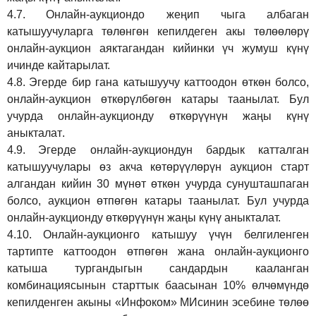
4.7.
Онлайн-аукциондо жеңип чыга албаган
катышуучуларга төлөнгөн кепилдеген акы төлөөлөрү
онлайн-аукцион аяктагандан кийинки үч жумуш күнү
ичинде кайтарылат.
4.8.
Эгерде бир гана катышуучу каттоодон өткөн болсо,
онлайн-аукцион өткөрүл
бө
гөн катары таанылат.
Бул
учурда онлайн-аукционду өткөрүүнүн жаңы күнү
аныкталат
.
4.9.
Эгерде онлайн-аукциондун бардык катталган
катышуучулары өз акча көтөрүүлөрүн аукцион старт
алгандан кийин 30 мүнөт өткөн учурда сунушташпаган
болсо, аукцион өтпөгөн катары таанылат. Бул учурда
онлайн-аукционду өткөрүүнүн жаңы күнү аныкталат.
4.10.
Онлайн-аукционго катышуу үчүн белгиленген
тартипте каттоодон өтпөгөн жана онлайн-аукционго
катыша тургандыгын сандардын кааланган
комбинациясынын старттык баасынан 10% өлчөмүндө
кепилденген акыны
«Инфоком»
МИсинин эсебине төлөө