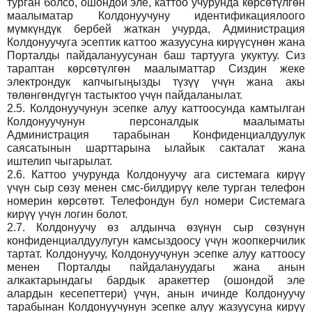
турган болсо, ошондой эле, каттоо учурунда көрсөтүлгөн
маалыматар Колдонуучуну идентификациялоого
мүмкүндүк бербей жаткан учурда, Администрация
Колдонуучуга эсептик каттоо жазуусуна кирүүсүнөн жана
Порталды пайдалануусунан баш тартууга укуктуу. Сиз
тараптан көрсөтүлгөн маалыматтар Сиздин жеке
электрондук капчыгыңызды түзүү үчүн жана акы
төлөнгөндүгүн тастыктоо үчүн пайдаланылат.
2.5.
Колдонуучунун эсепке алуу каттоосунда камтылган
Колдонуучунун персоналдык маалыматы
Администрация тарабынан Конфиденциалдуулук
саясатынын шарттарына ылайык сакталат жана
иштелип чыгарылат.
2.6.
Каттоо учурунда Колдонуучу ага системага кирүү
үчүн сыр сөзү менен смс-билдирүү келе турган телефон
номерин көрсөтөт. Телефондун бул номери Системага
кирүү үчүн логин болот.
2.7.
Колдонуучу өз алдынча өзүнүн сыр сөзүнүн
конфиденциалдуулугун камсыздоосу үчүн жоопкерчилик
тартат. Колдонуучу, Колдонуучунун эсепке алуу каттоосу
менен Порталды пайдалануудагы жана анын
алкактарындагы бардык аракеттер (ошондой эле
алардын кесепеттери) үчүн, анын ичинде Колдонуучу
тарабынан Колдонуучунун эсепке алуу жазуусуна кирүү