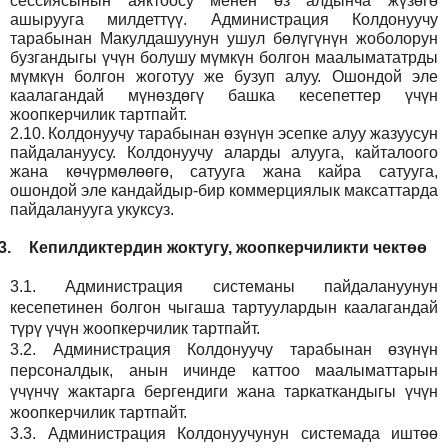
сессиясынын аяктоосу менен өз алдынча жүзөгө
ашырууга милдеттүү. Администрация Колдонуучу
тарабынан Макулдашуунун ушул бөлүгүнүн жоболорун
бузгандыгы үчүн болушу мүмкүн болгон маалымататрды
мүмкүн болгон жоготуу же бузуп алуу. Ошондой эле
каалагандай мүнөздөгү башка кесепеттер үчүн
жоопкерчилик тартпайт.
2.10.
Колдонуучу тарабынан өзүнүн эсепке алуу жазуусун
пайдалануусу. Колдонуучу аларды алууга, кайталоого
жана көчүрмөлөөгө, сатууга жана кайра сатууга,
ошондой эле кандайдыр-бир коммерциялык максаттарда
пайдаланууга укуксуз.
3.
Кепилдиктердин жоктугу, жоопкерчиликти чектөө
3.1.
Администрация
системаны пайдалануунун
кесепетинен болгон чыгаша тартуулардын каалагандай
түрү үчүн жоопкерчилик тартпайт.
3.2.
Администрация
Колдонуучу тарабынан өзүнүн
персоналдык, анын ичинде каттоо маалыматтарын
үчүнчү жактарга бергендиги жана таркаткандыгы үчүн
жоопкерчилик тартпайт.
3.3.
Администрация
Колдонуучунун системада иштөө