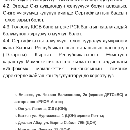
4.2.
Эгерде Сиз аукциондун жеңүүчүсү болуп калсаңыз,
Сизге үч жумуш күнүнүн ичинде Сертификаттын баасын
төлөө зарыл болот.
4.3.
Төлөөнү KICB банктын, же РСК банктын каалагандай
бөлүмүнөн жүргүзүүгө мүмкүн болот.
4.4.
Сертификатты алуу үчүн төлөө тууралуу дүмүрчөктү
жана Кыргыз Республикасынын жаранынын паспортун
(ID-картты) Кыргыз Республикасынын Өкмөтүнө
караштуу Мамлекеттик каттоо кызматынын алдындагы
«Инфоком» мамлекеттик ишканасынын төмөнкү
даректерде жайгашкан түзүлүштөрүндө көрсөтүңүз:
г. Бишкек, ул. Чохана Валиханова, 2а (здание ДРТСиВС) и
авторынок «РИОМ-Авто»;
г. Ош ул. Ленина, 318 (ЦОН);
г. Баткен ул. Нургазиева, 1 (ЦОН) здание Почты;
г. Джалал-Абад ул. Барпы Сейил, 79Б (ЦОН);
г. Нарын ул. Ленина, 39 (ЦОН);