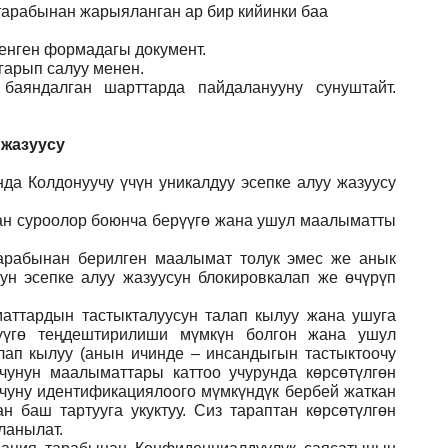
 тарабынан жарыяланган ар бир кийинки баа
ленген формадагы документ
.
гарып салуу менен.
баяндалган шарттарда пайдаланууну сунуштайт.
 жазуусу
да Колдонуучу үчүн уникалдуу эсепке алуу жазуусу
ган суроолор боюнча берүүгө жана ушул маалыматты
арабынан берилген маалымат толук эмес же анык
ун эсепке алуу жазуусун блокировкалап же өчүрүп
аттардын тастыкталуусун талап кылуу жана ушуга
үүгө теңдештирилиши мүмкүн болгон жана ушул
лап кылуу (анын ичинде – инсандыгын тастыктоочу
учунун маалыматтары каттоо учурунда көрсөтүлгөн
учуну идентификациялоого мүмкүндүк бербей жаткан
 баш тартууга укуктуу. Сиз тараптан көрсөтүлгөн
ланылат.