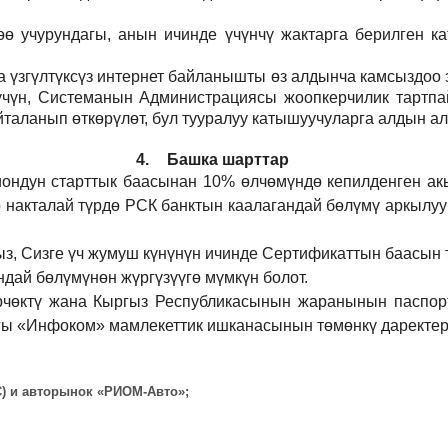
 учурундагы, анын ичинде үчүнчү жактарга берилген кат
а үзгүлтүксүз интернет байланышты өз алдынча камсыздоо
р үчүн, Системанын Администрациясы жоопкерчилик тартпа
йталанып өткөрүлөт, бул тууралуу катышуучуларга алдын а
4.
Башка шарттар
иондун старттык баасынан 10% өлчөмүндө кепилденген ак
 накталай түрдө РСК банктын каалагандай бөлүмү аркылуу
ыз, Сизге үч жумуш күнүнүн ичинде Сертификаттын баасын 
дай бөлүмүнөн жүргүзүүгө мүмкүн болот.
рчөктү жана Кыргыз Республикасынын жаранынын паспорт
ы «Инфоком» мамлекеттик ишканасынын төмөнкү даректерд
ВС) и авторынок «РИОМ-Авто»;