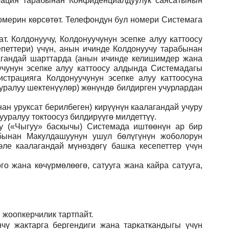
рация тарабынан Конфиденциалдуулук саясатынын
номерин көрсөтөт. Телефондун бул номери Системага
. Колдонуучу, Колдонуучунун эсепке алуу каттоосу
еттери) үчүн, анын ичинде Колдонуучу тарабынан
агандай шарттарда (анын ичинде келишимдер жана
чунун эсепке алуу каттоосу алдында Системадагы
страцияга Колдонуучунун эсепке алуу каттоосуна
ууралуу шектенүүлөр) жөнүндө билдирген учурлардан
ан уруксат берилбеген) кирүүнүн каалагандай учуру
уралуу токтоосуз билдирүүгө милдеттүү.
ну («Чыгуу» баскычы) Системада иштөөнүн ар бир
абынан Макулдашуунун ушул бөлүгүнүн жоболорун
ле каалагандай мүнөздөгү башка кесепеттер үчүн
го жана көчүрмөлөөгө, сатууга жана кайра сатууга,
 жоопкерчилик тартпайт.
чү жактарга бергендиги жана таркаткандыгы үчүн