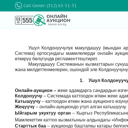
Call Center: (312) 63-51-51
Ушул Колдонуучулук макулдашуу (мындан а
Система) ортосундагы мамилелерди онлайн аукци
өткөрүү бөлүгүндө регламенттештирет.
Макулдашуу Системанын кызматтарын сунушт
жана милдеттенмелерин, ошондой эле Колдонуучуну
1.
Ушул Колдонуучу
Онлайн-аукцион –
жеке адамдарга сандардын өзгөч
Колдонуучу
–
Системада каттоодон өткөн жеке ада
Катышуучу
–
каттоодон өткөн жана аукционго өзүн
Жеңүүчү
–
онлайн-аукциондо утуп алган катышуучу.
Ыйгарым укуктуу орган
–
Кыргыз Республикасын
Мамлекеттик каттоо кызматынын алдындагы «Инфок
Старттык баа
– аукциондо баштапкы катары белгил