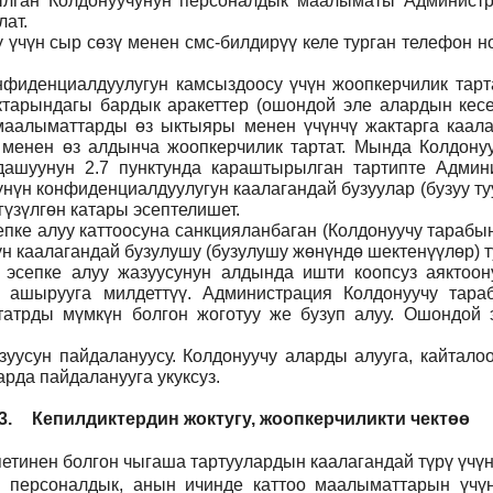
тылган Колдонуучунун персоналдык маалыматы Админист
ат.
ү үчүн сыр сөзү менен смс-билдирүү келе турган телефон 
фиденциалдуулугун камсыздоосу үчүн жоопкерчилик тартат
тарындагы бардык аракеттер (ошондой эле алардын кесеп
н маалыматтарды өз ыктыяры менен үчүнчү жактарга каал
 менен өз алдынча жоопкерчилик тартат. Мында Колдонуу
дашуунун 2.7 пунктунда караштырылган тартипте Админи
үнүн конфиденциалдуулугун каалагандай бузуулар (бузуу т
үзүлгөн катары эсептелишет.
пке алуу каттоосуна санкцияланбаган (Колдонуучу тарабын
н каалагандай бузулушу (бузулушу жөнүндө шектенүүлөр) ту
н эсепке алуу жазуусунун алдында ишти коопсуз аяктоо
 ашырууга милдеттүү. Администрация Колдонуучу тар
атрды мүмкүн болгон жоготуу же бузуп алуу. Ошондой э
уусун пайдалануусу. Колдонуучу аларды алууга, кайталоо
рда пайдаланууга укуксуз.
3.
Кепилдиктердин жоктугу, жоопкерчиликти чектөө
етинен болгон чыгаша тартуулардын каалагандай түрү үчүн
н персоналдык, анын ичинде каттоо маалыматтарын үчүн