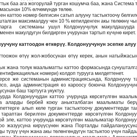
ттык баа ага жогорулай турган кошумча баа, жана Система
ммасынан 10% өлчөмүндө төлөө.
н каттоо номер белгисин сатып алууну тастыктоочу белги
талган максималдуу чен 10 % кепилденген акы төлөөнү чы
ларга системаны ушул Колдонуучулук макулдашууда 
нен макулдугун билдирген учурунан тартып күчүнө кирет.
уучуну каттоодон өткөрүү. Колдонуучунун эсепке алуу
тоожон өтүү жол-жобосунан өтүү керек, анын натыйжасын
 анык жана толук маалыматты каттоо формасында сунуштал
ентификациялык номери) колдоп турууга милдеттенет.
ерсе же системанын администрациясында, Колдонуучу т
лсо, анда администрация өз кароосу боюнча Колдонуучун
сунан баш тартууга укуктуу.
рда Колдонуучудан каттоо учурунда көрсөтүлгөн маалым
ча аларды бербей коюу аныкталбаган маалыматы бер
петтерге алып келе турган тастыктоочу документтерди та
л тараптан берилген документтерде көрсөтүлгөн Колдону
й эле, каттоо учурунда көрсөтүлгөн маалыматар Колдону
тоо жазуусуна кирүүсүнөн жана Порталды пайдалануусунан
 түзүү үчүн жана акы төлөнгөндүгүн тастыктоо үчүн пайда