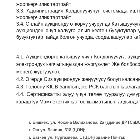
жоопкерчилик тартпайт.
3.3.
Администрация
Колдонуучунун системада иштөө
жоопкерчилик тартпайт.
3.4.
Онлайн аукционду өткөрүү учурунда Катышуучуг
аукциондон өчүп калууга алып келген бузуктукта
бузуктуктар пайда болгон учурда, соодалашуулар ка
4.1.
Аукциондорго катышуу үчүн Колдонуучуга аукц
электрондук капчыгыңыздан жүргүзүлөт. Же болбосо
менен) жүргүзүлөт.
4.2.
Эгерде Сиз аукциондун жеңүүчүсү болуп калсаң
4.3.
Төлөөнү KICB банктын, же РСК банктын каалаган
4.4.
Сертификатты алуу үчүн төлөө тууралуу дүмү
караштуу Мамлекеттик каттоо кызматынын алдындаг
г. Бишкек, ул. Чохана Валиханова, 2а (здание ДРТСи
г. Ош ул. Ленина, 318 (ЦОН);
г. Баткен ул. Нургазиева, 1 (ЦОН) здание Почты;