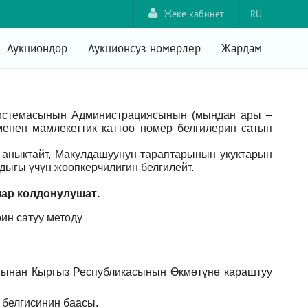
Жеке кабинет
RU
Аукциондор
Аукционсуз номерлер
Жардам
системасынын Администрациясынын (мындан ары –
енен мамлекеттик каттоо номер белгилерин сатып
аныктайт, Макулдашуунун тараптарынын укуктарын
ыгы үчүн жоопкерчилигин белгилейт.
лар
колдонулушат
.
ин сатуу методу
тынан Кыргыз Республикасынын Өкмөтүнө караштуу
 белгисинин баасы.