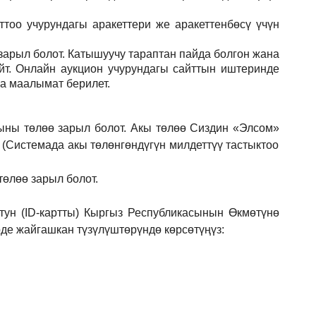
тоо учурундагы аракеттери же аракеттенбөсү үчүн
зарыл
болот.
Катышуучу тараптан пайда болгон жана
йт. Онлайн аукцион учурундагы сайттын иштеринде
ла маалымат берилет.
ыны төлөө зарыл болот. Акы төлөө Сиздин
«Элсом»
 (Системада акы төлөнгөндүгүн милдеттүү тастыктоо
төлөө зарыл болот.
ун (ID-картты) Кыргыз Республикасынын Өкмөтүнө
е жайгашкан түзүлүштөрүндө көрсөтүңүз: