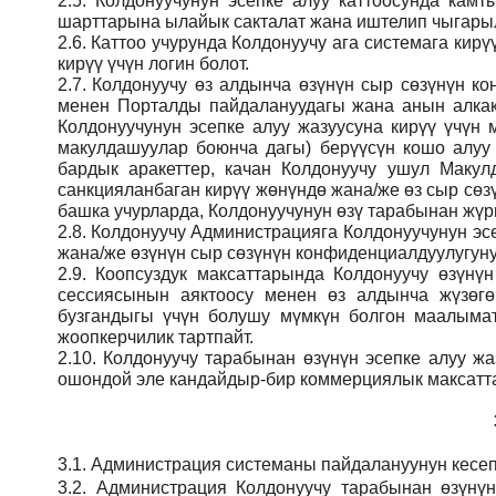
2.5.
Колдонуучунун эсепке алуу каттоосунда кам
шарттарына ылайык сакталат жана иштелип чыгарыл
2.6.
Каттоо учурунда Колдонуучу ага системага кирү
кирүү үчүн логин болот.
2.7.
Колдонуучу өз алдынча өзүнүн сыр сөзүнүн кон
менен Порталды пайдалануудагы жана анын алкак
Колдонуучунун эсепке алуу жазуусуна кирүү үчү
макулдашуулар боюнча дагы) берүүсүн кошо алуу
бардык аракеттер, качан Колдонуучу ушул Макул
санкцияланбаган кирүү жөнүндө жана/же өз сыр сөз
башка учурларда, Колдонуучунун өзү тарабынан жүрг
2.8.
Колдонуучу Администрацияга Колдонуучунун эсе
жана/же өзүнүн сыр сөзүнүн конфиденциалдуулугуну
2.9.
Коопсуздук максаттарында Колдонуучу өзүнү
сессиясынын аяктоосу менен өз алдынча жүзөгө
бузгандыгы үчүн болушу мүмкүн болгон маалымат
жоопкерчилик тартпайт.
2.10.
Колдонуучу тарабынан өзүнүн эсепке алуу жаз
ошондой эле кандайдыр-бир коммерциялык максатта
3.1.
Администрация
системаны пайдалануунун кесеп
3.2.
Администрация
Колдонуучу тарабынан өзүнү