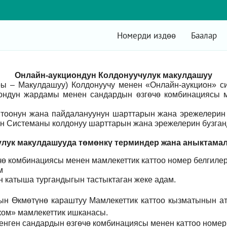
Номерди издөө
Баалар
Онлайн-аукциондун Колдонуучулук макулдашуу
ры – Макулдашуу) Колдонуучу менен «Онлайн-аукцион» 
ондун жардамы менен сандардын өзгөчө комбинациясы м
оонун жана пайдалануунун шарттарын жана эрежелерин 
н Системаны колдонуу шарттарын жана эрежелерин бузганд
лук макулдашууда төмөнкү т
ерминдер жана аныктама
ө комбинациясы менен мамлекеттик каттоо номер белгилер
м
үн катыша тургандыгын тастыктаган жеке адам
.
ын Өкмөтүнө караштуу Мамлекеттик каттоо кызматынын а
ом» мамлекеттик ишканасы.
енген сандардын өзгөчө комбинациясы менен каттоо номер