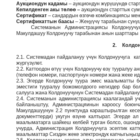
Аукциондун кадамы
– аукциондун жүрүшүндө стар
Кепилденген акы төлөө
–
аукциондун старттык су
Сертификат
– сандардын өзгөчө комбинациясы мене
Сертификаттын баасы
– Жеңүүчү тарабынан сунуш
Системанын
Администрация
сы Колдонуучу
Макулдашуу Колдонуучу тарабынан анын шарттары ме
2.
Колдон
2.1.
Системадан пайдалануу үчүн Колдонуучуга кат
жүргүзүлөт.
2.2.
Каттоодон өтүү үчүн Колдонуучу өзү тууралуу
(телефон номери, паспортунун номери жана жеке ид
2.3.
Эгерде Колдонуучу туура эмес маалыматты б
эместиги тууралуу божомолдоого негиздер бар бо
салууга жана Колдонуучунун Системадан пайдалануу
2.4.
Системанын администрациясы каалагандай учу
байланыштуу, Администрацяинын кароосу боюн
Макулдашуунун 2.2 пунктунда караштырылган кесе
документтерди) укугун өзүнө калтырат. Эгерде а
маалыматарга шайкеш келбей турган болсо, ошондо
учурда, Администрация Колдонуучуга эсептик кат
маалыматтар Сиздин жеке электрондук капчыгыңызды