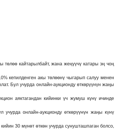
кы төлөө кайтарылбайт, жана жеңүүчү катары эң чоң
 10% кепилденген акы төлөөнү чыгарып салуу менен
ылат. Бул учурда онлайн-аукционду өткөрүүнүн жаңы
кцион аяктагандан кийинки үч жумуш күнү ичинде
ул учурда онлайн-аукционду өткөрүүнүн жаңы күнү
 кийин 30 мүнөт өткөн учурда сунушташпаган болсо,