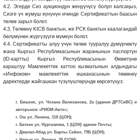
4.2.
Эгерде Сиз аукциондун жеңүүчүсү болуп калсаңыз,
Сизге үч жумуш күнүнүн ичинде Сертификаттын баасын
төлөө зарыл болот.
4.3.
Төлөөнү KICB банктын, же РСК банктын каалагандай
бөлүмүнөн жүргүзүүгө мүмкүн болот.
4.4.
Сертификатты алуу үчүн төлөө тууралуу дүмүрчөктү
жана Кыргыз Республикасынын жаранынын паспортун
(ID-картты) Кыргыз Республикасынын Өкмөтүнө
караштуу Мамлекеттик каттоо кызматынын алдындагы
«Инфоком» мамлекеттик ишканасынын төмөнкү
даректерде жайгашкан түзүлүштөрүндө көрсөтүңүз:
г. Бишкек, ул. Чохана Валиханова, 2а (здание ДРТСиВС) и
авторынок «РИОМ-Авто»;
г. Ош ул. Ленина, 318 (ЦОН);
г. Баткен ул. Нургазиева, 1 (ЦОН) здание Почты;
г. Джалал-Абад ул. Барпы Сейил, 79Б (ЦОН);
г. Нарын ул. Ленина, 39 (ЦОН);