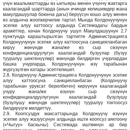
үчүн маалыматтарды өз ыктыяры менен үчүнчү жактарга
каалагандай шарттарда (анын ичинде келишимдер жана
макулдашуулар боюнча дагы) берүүсүн кошо алуу менен
өз алдынча жоопкерчилик тартат. Мында Колдонуучунун
эсепке алуу каттоосу алдында Системадагы бардык
аракеттер, качан Колдонуучу ушул Макулдашуунун 2.7
пунктунда караштырылган тартипте Администрацияга
Колдонуучунун эсепке алуу каттоосуна санкцияланбаган
кирүү жөнүндө жана/же өз сыр сөзүнүн
конфиденциалдуулугун каалагандай бузуулар (бузуу
тууралуу шектенүүлөр) жөнүндө билдирген учурлардан
башка учурларда, Колдонуучунун өзү тарабынан
жүргүзүлгөн катары эсептелишет.
2.8.
Колдонуучу Администрацияга Колдонуучунун эсепке
алуу каттоосуна санкцияланбаган (Колдонуучу
тарабынан уруксат берилбеген) кирүүнүн каалагандай
учуру жана/же өзүнүн сыр сөзүнүн
конфиденциалдуулугунун каалагандай бузулушу
(бузулушу жөнүндө шектенүүлөр) тууралуу токтоосуз
билдирүүгө милдеттүү.
2.9.
Коопсуздук максаттарында Колдонуучу өзүнүн
эсепке алуу жазуусунун алдында ишти коопсуз аяктоону
(«Чыгуу» баскычы) Системада иштөөнүн ар бир