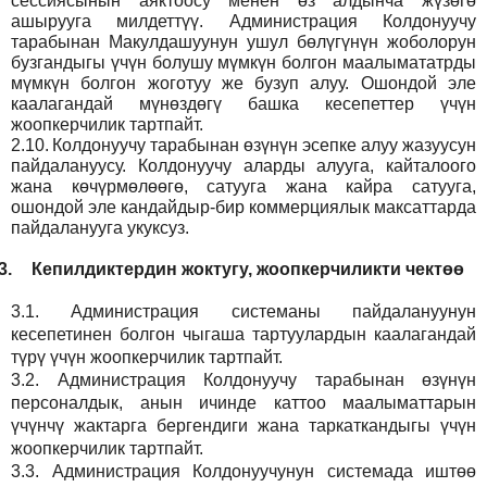
сессиясынын аяктоосу менен өз алдынча жүзөгө
ашырууга милдеттүү. Администрация Колдонуучу
тарабынан Макулдашуунун ушул бөлүгүнүн жоболорун
бузгандыгы үчүн болушу мүмкүн болгон маалымататрды
мүмкүн болгон жоготуу же бузуп алуу. Ошондой эле
каалагандай мүнөздөгү башка кесепеттер үчүн
жоопкерчилик тартпайт.
2.10.
Колдонуучу тарабынан өзүнүн эсепке алуу жазуусун
пайдалануусу. Колдонуучу аларды алууга, кайталоого
жана көчүрмөлөөгө, сатууга жана кайра сатууга,
ошондой эле кандайдыр-бир коммерциялык максаттарда
пайдаланууга укуксуз.
3.
Кепилдиктердин жоктугу, жоопкерчиликти чектөө
3.1.
Администрация
системаны пайдалануунун
кесепетинен болгон чыгаша тартуулардын каалагандай
түрү үчүн жоопкерчилик тартпайт.
3.2.
Администрация
Колдонуучу тарабынан өзүнүн
персоналдык, анын ичинде каттоо маалыматтарын
үчүнчү жактарга бергендиги жана таркаткандыгы үчүн
жоопкерчилик тартпайт.
3.3.
Администрация
Колдонуучунун системада иштөө