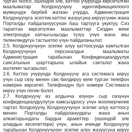
турган болсо, ошондой эле, каттоо учурунда көрсөтүлгөн
маалыматар Колдонуучуну идентификациялоого
мүмкүндүк бербей жаткан учурда, Администрация
Колдонуучуга эсептик каттоо жазуусуна кирүүсүнөн жана
Порталды пайдалануусунан баш тартууга укуктуу. Сиз
тараптан көрсөтүлгөн маалыматтар Сиздин жеке
электрондук капчыгыңызды түзүү үчүн жана акы
төлөнгөндүгүн тастыктоо үчүн пайдаланылат.
2.5.
Колдонуучунун эсепке алуу каттоосунда камтылган
Колдонуучунун персоналдык маалыматы
Администрация тарабынан Конфиденциалдуулук
саясатынын шарттарына ылайык сакталат жана
иштелип чыгарылат.
2.6.
Каттоо учурунда Колдонуучу ага системага кирүү
үчүн сыр сөзү менен смс-билдирүү келе турган телефон
номерин көрсөтөт. Телефондун бул номери Системага
кирүү үчүн логин болот.
2.7.
Колдонуучу өз алдынча өзүнүн сыр сөзүнүн
конфиденциалдуулугун камсыздоосу үчүн жоопкерчилик
тартат. Колдонуучу, Колдонуучунун эсепке алуу каттоосу
менен Порталды пайдалануудагы жана анын
алкактарындагы бардык аракеттер (ошондой эле
алардын кесепеттери) үчүн, анын ичинде Колдонуучу
тарабынан Колдонуучунун эсепке алуу жазуусуна кирүү