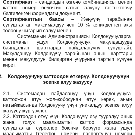
Сертификат
– сандардын өзгөчө комбинациясы менен
каттоо номер белгисин сатып алууну тастыктоочу
белгиленген формадагы документ
.
Сертификаттын баасы
– Жеңүүчү тарабынан
сунушталган максималдуу чен 10 % кепилденген акы
төлөөнү чыгарып салуу менен.
Системанын
Администрация
сы Колдонуучуларга
системаны ушул Колдонуучулук макулдашууда
баяндалган шарттарда пайдаланууну сунуштайт.
Макулдашуу Колдонуучу тарабынан анын шарттары
менен макулдугун билдирген учурунан тартып күчүнө
кирет.
2.
Колдонуучуну каттоодон өткөрүү. Колдонуучунун
эсепке алуу жазуусу
2.1.
Системадан пайдалануу үчүн Колдонуучуга
каттоожон өтүү жол-жобосунан өтүү керек, анын
натыйжасында Колдонуучу үчүн уникалдуу эсепке алуу
жазуусу жүргүзүлөт.
2.2.
Каттоодон өтүү үчүн Колдонуучу өзү тууралуу анык
жана толук маалыматты каттоо формасында
сунушталган суроолор боюнча берүүгө жана ушул
маалыматты (телефон номери, паспортунун номери