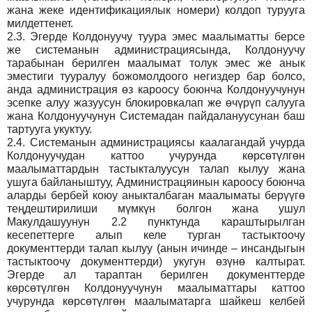
жана жеке идентификациялык номери) колдоп турууга
милдеттенет.
2.3.
Эгерде Колдонуучу туура эмес маалыматты берсе
же системанын администрациясында, Колдонуучу
тарабынан берилген маалымат толук эмес же анык
эместиги тууралуу божомолдоого негиздер бар болсо,
анда администрация өз кароосу боюнча Колдонуучунун
эсепке алуу жазуусун блокировкалап же өчүрүп салууга
жана Колдонуучунун Системадан пайдалануусунан баш
тартууга укуктуу.
2.4.
Системанын администрациясы каалагандай учурда
Колдонуучудан каттоо учурунда көрсөтүлгөн
маалыматтардын тастыкталуусун талап кылуу жана
ушуга байланыштуу, Администрацяинын кароосу боюнча
аларды бербей коюу аныкталбаган маалыматы берүүгө
теңдештирилиши мүмкүн болгон жана ушул
Макулдашуунун 2.2 пунктунда караштырылган
кесепеттерге алып келе турган тастыктоочу
документтерди талап кылуу (анын ичинде – инсандыгын
тастыктоочу документтерди) укугун өзүнө калтырат.
Эгерде ал тараптан берилген документтерде
көрсөтүлгөн Колдонуучунун маалыматтары каттоо
учурунда көрсөтүлгөн маалыматарга шайкеш келбей