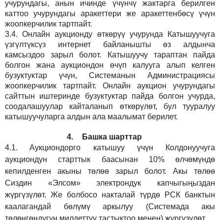
учурундагы, анын ичинде үчүнчү жактарга берилген
каттоо учурундагы аракеттери же аракеттенбөсү үчүн
жоопкерчилик тартпайт.
3.4.
Онлайн аукционду өткөрүү учурунда Катышуучуга
үзгүлтүксүз интернет байланышты өз алдынча
камсыздоо
зарыл
болот.
Катышуучу тараптан пайда
болгон жана аукциондон өчүп калууга алып келген
бузуктуктар үчүн, Системанын Администрациясы
жоопкерчилик тартпайт. Онлайн аукцион учурундагы
сайттын иштеринде бузуктуктар пайда болгон учурда,
соодалашуулар кайталанып өткөрүлөт, бул тууралуу
катышуучуларга алдын ала маалымат берилет.
4.
Башка шарттар
4.1.
Аукциондорго катышуу үчүн Колдонуучуга
аукциондун старттык баасынан 10% өлчөмүндө
кепилденген акыны төлөө зарыл болот. Акы төлөө
Сиздин
«Элсом»
электрондук капчыгыңыздан
жүргүзүлөт. Же болбосо накталай түрдө РСК банктын
каалагандай бөлүмү аркылуу (Системада акы
төлөнгөндүгүн милдеттүү тастыктоо менен) жүргүзүлөт.