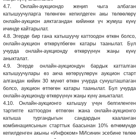
4.7.
Онлайн-аукциондо жеңип чыга албаган
катышуучуларга төлөнгөн кепилдеген акы төлөөлөрү
онлайн-аукцион аяктагандан кийинки үч жумуш күнү
ичинде кайтарылат.
4.8.
Эгерде бир гана катышуучу каттоодон өткөн болсо,
онлайн-аукцион өткөрүл
бө
гөн катары таанылат.
Бул
учурда онлайн-аукционду өткөрүүнүн жаңы күнү
аныкталат
.
4.9.
Эгерде онлайн-аукциондун бардык катталган
катышуучулары өз акча көтөрүүлөрүн аукцион старт
алгандан кийин 30 мүнөт өткөн учурда сунушташпаган
болсо, аукцион өтпөгөн катары таанылат. Бул учурда
онлайн-аукционду өткөрүүнүн жаңы күнү аныкталат.
4.10.
Онлайн-аукционго катышуу үчүн белгиленген
тартипте каттоодон өтпөгөн жана онлайн-аукционго
катыша тургандыгын сандардын кааланган
комбинациясынын старттык баасынан 10% өлчөмүндө
кепилденген акыны
«Инфоком»
МИсинин эсебине төлөө