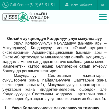
Call Center: (312) 63-51-51
Жеке кабинет
RU
Онлайн-аукциондун Колдонуучулук макулдашуу
Ушул Колдонуучулук макулдашуу (мындан ары –
Макулдашуу) Колдонуучу менен «Онлайн-аукцион»
системасынын Администрациясынын (мындан ары –
Система) ортосундагы мамилелерди онлайн аукциондун
жардамы менен сандардын өзгөчө комбинациясы менен
мамлекеттик каттоо номер белгилерин сатып өткөрүү
бөлүгүндө регламенттештирет.
Макулдашуу Системанын кызматтарын
сунуштоонун жана пайдалануунун шарттарын жана
эрежелерин аныктайт, Макулдашуунун тараптарынын
укуктарын жана милдеттенмелерин, ошондой эле
Колдонуучунун Системаны колдонуу шарттарын жана
эрежелерин бузгандыгы үчүн жоопкерчилигин белгилейт.
1.
Ушул Колдонуучулук макулдашууда төмөнкү