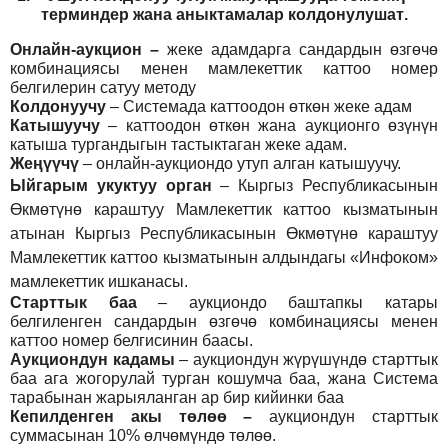
т
ерминдер жана аныктамалар
колдонулушат
.
Онлайн-аукцион –
жеке адамдарга сандардын өзгөчө
комбинациясы менен мамлекеттик каттоо номер
белгилерин сатуу методу
Колдонуучу
–
Системада каттоодон өткөн жеке адам
Катышуучу
–
каттоодон өткөн жана аукционго өзүнүн
катыша тургандыгын тастыктаган жеке адам
.
Жеңүүчү
–
онлайн-аукциондо утуп алган катышуучу.
Ыйгарым укуктуу орган
–
Кыргыз Республикасынын
Өкмөтүнө караштуу Мамлекеттик каттоо кызматынын
атынан Кыргыз Республикасынын Өкмөтүнө караштуу
Мамлекеттик каттоо кызматынын алдындагы «Инфоком»
мамлекеттик ишканасы.
Старттык баа
– аукциондо баштапкы катары
белгиленген сандардын өзгөчө комбинациясы менен
каттоо номер белгисинин баасы.
Аукциондун кадамы
– аукциондун жүрүшүндө старттык
баа ага жогорулай турган кошумча баа, жана Система
тарабынан жарыяланган ар бир кийинки баа
Кепилденген акы төлөө
–
аукциондун старттык
суммасынан 10% өлчөмүндө төлөө.