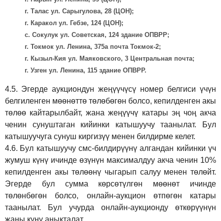
г. Талас ул. Сарыгулова, 28 (ЦОН);
г. Каракол ул. Гебзе, 124 (ЦОН);
с. Сокулук ул. Советская, 124 здание ОПВРР;
г. Токмок ул. Ленина, 375а почта Токмок-2;
г. Кызыл-Кия ул. Маяковского, 3 Центральная почта;
г. Узген ул. Ленина, 115 здание ОПВРР.
4.5.
Эгерде аукциондун жеңүүчүсү номер белгиси үчүн
белгиленген мөөнөттө төлөбөгөн болсо, кепилденген акы
төлөө кайтарылбайт, жана жеңүүчү катары эң чоң акча
ченин сунуштаган кийинки катышуучу таанылат. Бул
катышуучуга сунуш киргиз
үү
менен билдирме келет.
4.6.
Бул катышуучу смс-билдирүүнү алгандан кийинки үч
жумуш күнү ичинде өзүнүн максималдуу акча ченин 10%
кепилденген акы төлөөнү чыгарып салуу менен төлөйт.
Эгерде бул сумма көрсөтүлгөн мөөнөт ичинде
төлөнбөгөн болсо, онлайн-аукцион өтпөгөн катары
таанылат. Бул учурда онлайн-аукционду өткөрүүнүн
жаңы күнү аныкталат.