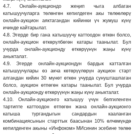
4.7.
Онлайн-аукциондо жеңип чыга албаган
катышуучуларга төлөнгөн кепилдеген акы төлөөлөрү
онлайн-аукцион аяктагандан кийинки үч жумуш күнү
ичинде кайтарылат.
4.8.
Эгерде бир гана катышуучу каттоодон өткөн болсо,
онлайн-аукцион өткөрүл
бө
гөн катары таанылат.
Бул
учурда онлайн-аукционду өткөрүүнүн жаңы күнү
аныкталат
.
4.9.
Эгерде онлайн-аукциондун бардык катталган
катышуучулары өз акча көтөрүүлөрүн аукцион старт
алгандан кийин 30 мүнөт өткөн учурда сунушташпаган
болсо, аукцион өтпөгөн катары таанылат. Бул учурда
онлайн-аукционду өткөрүүнүн жаңы күнү аныкталат.
4.10.
Онлайн-аукционго катышуу үчүн белгиленген
тартипте каттоодон өтпөгөн жана онлайн-аукционго
катыша тургандыгын сандардын кааланган
комбинациясынын старттык баасынан 10% өлчөмүндө
кепилденген акыны
«Инфоком»
МИсинин эсебине төлөө