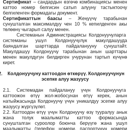
Сертификат
– сандардын өзгөчө комбинациясы менен
каттоо номер белгисин сатып алууну тастыктоочу
белгиленген формадагы документ
.
Сертификаттын баасы
– Жеңүүчү тарабынан
сунушталган максималдуу чен 10 % кепилденген акы
төлөөнү чыгарып салуу менен.
Системанын
Администрация
сы Колдонуучуларга
системаны ушул Колдонуучулук макулдашууда
баяндалган шарттарда пайдаланууну сунуштайт.
Макулдашуу Колдонуучу тарабынан анын шарттары
менен макулдугун билдирген учурунан тартып күчүнө
кирет.
2.
Колдонуучуну каттоодон өткөрүү. Колдонуучунун
эсепке алуу жазуусу
2.1.
Системадан пайдалануу үчүн Колдонуучуга
каттоожон өтүү жол-жобосунан өтүү керек, анын
натыйжасында Колдонуучу үчүн уникалдуу эсепке алуу
жазуусу жүргүзүлөт.
2.2.
Каттоодон өтүү үчүн Колдонуучу өзү тууралуу анык
жана толук маалыматты каттоо формасында
сунушталган суроолор боюнча берүүгө жана ушул
маалыматты (телефон номери, паспортунун номери