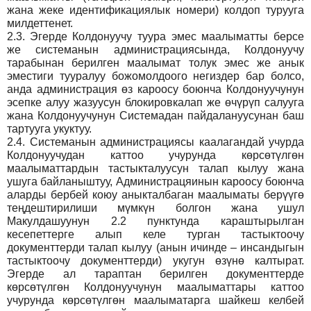
жана жеке идентификациялык номери) колдоп турууга
милдеттенет.
2.3.
Эгерде Колдонуучу туура эмес маалыматты берсе
же системанын администрациясында, Колдонуучу
тарабынан берилген маалымат толук эмес же анык
эместиги тууралуу божомолдоого негиздер бар болсо,
анда администрация өз кароосу боюнча Колдонуучунун
эсепке алуу жазуусун блокировкалап же өчүрүп салууга
жана Колдонуучунун Системадан пайдалануусунан баш
тартууга укуктуу.
2.4.
Системанын администрациясы каалагандай учурда
Колдонуучудан каттоо учурунда көрсөтүлгөн
маалыматтардын тастыкталуусун талап кылуу жана
ушуга байланыштуу, Администрацяинын кароосу боюнча
аларды бербей коюу аныкталбаган маалыматы берүүгө
теңдештирилиши мүмкүн болгон жана ушул
Макулдашуунун 2.2 пунктунда караштырылган
кесепеттерге алып келе турган тастыктоочу
документтерди талап кылуу (анын ичинде – инсандыгын
тастыктоочу документтерди) укугун өзүнө калтырат.
Эгерде ал тараптан берилген документтерде
көрсөтүлгөн Колдонуучунун маалыматтары каттоо
учурунда көрсөтүлгөн маалыматарга шайкеш келбей