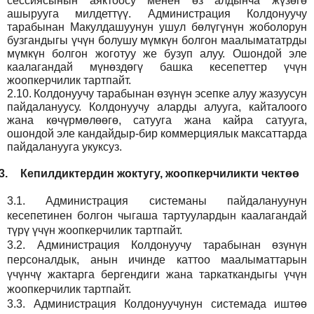
сессиясынын аяктоосу менен өз алдынча жүзөгө
ашырууга милдеттүү. Администрация Колдонуучу
тарабынан Макулдашуунун ушул бөлүгүнүн жоболорун
бузгандыгы үчүн болушу мүмкүн болгон маалымататрды
мүмкүн болгон жоготуу же бузуп алуу. Ошондой эле
каалагандай мүнөздөгү башка кесепеттер үчүн
жоопкерчилик тартпайт.
2.10.
Колдонуучу тарабынан өзүнүн эсепке алуу жазуусун
пайдалануусу. Колдонуучу аларды алууга, кайталоого
жана көчүрмөлөөгө, сатууга жана кайра сатууга,
ошондой эле кандайдыр-бир коммерциялык максаттарда
пайдаланууга укуксуз.
3.
Кепилдиктердин жоктугу, жоопкерчиликти чектөө
3.1.
Администрация
системаны пайдалануунун
кесепетинен болгон чыгаша тартуулардын каалагандай
түрү үчүн жоопкерчилик тартпайт.
3.2.
Администрация
Колдонуучу тарабынан өзүнүн
персоналдык, анын ичинде каттоо маалыматтарын
үчүнчү жактарга бергендиги жана таркаткандыгы үчүн
жоопкерчилик тартпайт.
3.3.
Администрация
Колдонуучунун системада иштөө