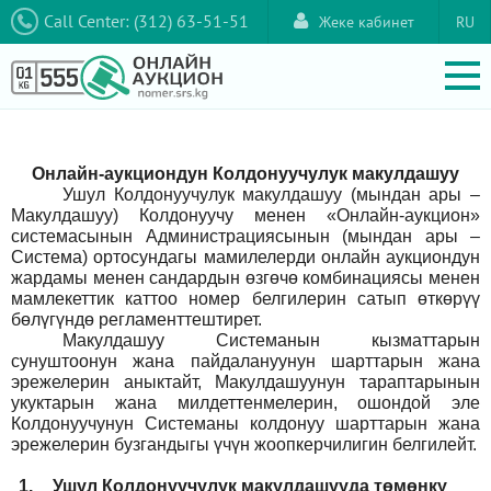
Call Center: (312) 63-51-51
Жеке кабинет
RU
Онлайн-аукциондун Колдонуучулук макулдашуу
Ушул Колдонуучулук макулдашуу (мындан ары –
Макулдашуу) Колдонуучу менен «Онлайн-аукцион»
системасынын Администрациясынын (мындан ары –
Система) ортосундагы мамилелерди онлайн аукциондун
жардамы менен сандардын өзгөчө комбинациясы менен
мамлекеттик каттоо номер белгилерин сатып өткөрүү
бөлүгүндө регламенттештирет.
Макулдашуу Системанын кызматтарын
сунуштоонун жана пайдалануунун шарттарын жана
эрежелерин аныктайт, Макулдашуунун тараптарынын
укуктарын жана милдеттенмелерин, ошондой эле
Колдонуучунун Системаны колдонуу шарттарын жана
эрежелерин бузгандыгы үчүн жоопкерчилигин белгилейт.
1.
Ушул Колдонуучулук макулдашууда төмөнкү