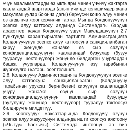
үчүн маалыматтарды өз ыктыяры менен үчүнчү жактарга
каалагандай шарттарда (анын ичинде келишимдер жана
макулдашуулар боюнча дагы) берүүсүн кошо алуу менен
өз алдынча жоопкерчилик тартат. Мында Колдонуучунун
эсепке алуу каттоосу алдында Системадагы бардык
аракеттер, качан Колдонуучу ушул Макулдашуунун 2.7
пунктунда караштырылган тартипте Администрацияга
Колдонуучунун эсепке алуу каттоосуна санкцияланбаган
кирүү жөнүндө жана/же өз сыр сөзүнүн
конфиденциалдуулугун каалагандай бузуулар (бузуу
тууралуу шектенүүлөр) жөнүндө билдирген учурлардан
башка учурларда, Колдонуучунун өзү тарабынан
жүргүзүлгөн катары эсептелишет.
2.8.
Колдонуучу Администрацияга Колдонуучунун эсепке
алуу каттоосуна санкцияланбаган (Колдонуучу
тарабынан уруксат берилбеген) кирүүнүн каалагандай
учуру жана/же өзүнүн сыр сөзүнүн
конфиденциалдуулугунун каалагандай бузулушу
(бузулушу жөнүндө шектенүүлөр) тууралуу токтоосуз
билдирүүгө милдеттүү.
2.9.
Коопсуздук максаттарында Колдонуучу өзүнүн
эсепке алуу жазуусунун алдында ишти коопсуз аяктоону
(«Чыгуу» баскычы) Системада иштөөнүн ар бир