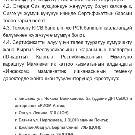
4.2.
Эгерде Сиз аукциондун жеңүүчүсү болуп калсаңыз,
Сизге үч жумуш күнүнүн ичинде Сертификаттын баасын
төлөө зарыл болот.
4.3.
Төлөөнү KICB банктын, же РСК банктын каалагандай
бөлүмүнөн жүргүзүүгө мүмкүн болот.
4.4.
Сертификатты алуу үчүн төлөө тууралуу дүмүрчөктү
жана Кыргыз Республикасынын жаранынын паспортун
(ID-картты) Кыргыз Республикасынын Өкмөтүнө
караштуу Мамлекеттик каттоо кызматынын алдындагы
«Инфоком» мамлекеттик ишканасынын төмөнкү
даректерде жайгашкан түзүлүштөрүндө көрсөтүңүз:
г. Бишкек, ул. Чохана Валиханова, 2а (здание ДРТСиВС) и
авторынок «РИОМ-Авто»;
г. Ош ул. Ленина, 318 (ЦОН);
г. Баткен ул. Нургазиева, 1 (ЦОН) здание Почты;
г. Джалал-Абад ул. Барпы Сейил, 79Б (ЦОН);
г. Нарын ул. Ленина, 39 (ЦОН);