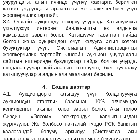
учурундагы, анын ичинде үчүнчү жактарга берилген
каттоо учурундагы аракеттери же аракеттенбөсү үчүн
жоопкерчилик тартпайт.
3.4.
Онлайн аукционду өткөрүү учурунда Катышуучуга
үзгүлтүксүз интернет байланышты өз алдынча
камсыздоо
зарыл
болот.
Катышуучу тараптан пайда
болгон жана аукциондон өчүп калууга алып келген
бузуктуктар үчүн, Системанын Администрациясы
жоопкерчилик тартпайт. Онлайн аукцион учурундагы
сайттын иштеринде бузуктуктар пайда болгон учурда,
соодалашуулар кайталанып өткөрүлөт, бул тууралуу
катышуучуларга алдын ала маалымат берилет.
4.
Башка шарттар
4.1.
Аукциондорго катышуу үчүн Колдонуучуга
аукциондун старттык баасынан 10% өлчөмүндө
кепилденген акыны төлөө зарыл болот. Акы төлөө
Сиздин
«Элсом»
электрондук капчыгыңыздан
жүргүзүлөт. Же болбосо накталай түрдө РСК банктын
каалагандай бөлүмү аркылуу (Системада акы
төлөнгөндүгүн милдеттүү тастыктоо менен) жүргүзүлөт.