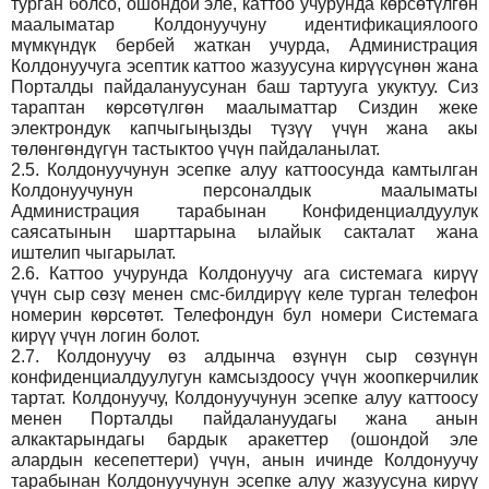
турган болсо, ошондой эле, каттоо учурунда көрсөтүлгөн
маалыматар Колдонуучуну идентификациялоого
мүмкүндүк бербей жаткан учурда, Администрация
Колдонуучуга эсептик каттоо жазуусуна кирүүсүнөн жана
Порталды пайдалануусунан баш тартууга укуктуу. Сиз
тараптан көрсөтүлгөн маалыматтар Сиздин жеке
электрондук капчыгыңызды түзүү үчүн жана акы
төлөнгөндүгүн тастыктоо үчүн пайдаланылат.
2.5.
Колдонуучунун эсепке алуу каттоосунда камтылган
Колдонуучунун персоналдык маалыматы
Администрация тарабынан Конфиденциалдуулук
саясатынын шарттарына ылайык сакталат жана
иштелип чыгарылат.
2.6.
Каттоо учурунда Колдонуучу ага системага кирүү
үчүн сыр сөзү менен смс-билдирүү келе турган телефон
номерин көрсөтөт. Телефондун бул номери Системага
кирүү үчүн логин болот.
2.7.
Колдонуучу өз алдынча өзүнүн сыр сөзүнүн
конфиденциалдуулугун камсыздоосу үчүн жоопкерчилик
тартат. Колдонуучу, Колдонуучунун эсепке алуу каттоосу
менен Порталды пайдалануудагы жана анын
алкактарындагы бардык аракеттер (ошондой эле
алардын кесепеттери) үчүн, анын ичинде Колдонуучу
тарабынан Колдонуучунун эсепке алуу жазуусуна кирүү