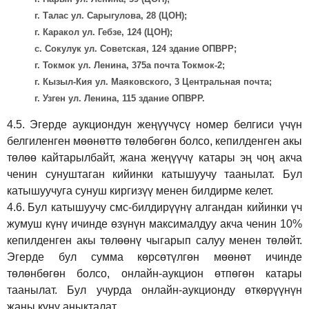
г. Талас ул. Сарыгулова, 28 (ЦОН);
г. Каракол ул. Гебзе, 124 (ЦОН);
с. Сокулук ул. Советская, 124 здание ОПВРР;
г. Токмок ул. Ленина, 375а почта Токмок-2;
г. Кызыл-Кия ул. Маяковского, 3 Центральная почта;
г. Узген ул. Ленина, 115 здание ОПВРР.
4.5.
Эгерде аукциондун жеңүүчүсү номер белгиси үчүн
белгиленген мөөнөттө төлөбөгөн болсо, кепилденген акы
төлөө кайтарылбайт, жана жеңүүчү катары эң чоң акча
ченин сунуштаган кийинки катышуучу таанылат. Бул
катышуучуга сунуш киргиз
үү
менен билдирме келет.
4.6.
Бул катышуучу смс-билдирүүнү алгандан кийинки үч
жумуш күнү ичинде өзүнүн максималдуу акча ченин 10%
кепилденген акы төлөөнү чыгарып салуу менен төлөйт.
Эгерде бул сумма көрсөтүлгөн мөөнөт ичинде
төлөнбөгөн болсо, онлайн-аукцион өтпөгөн катары
таанылат. Бул учурда онлайн-аукционду өткөрүүнүн
жаңы күнү аныкталат.