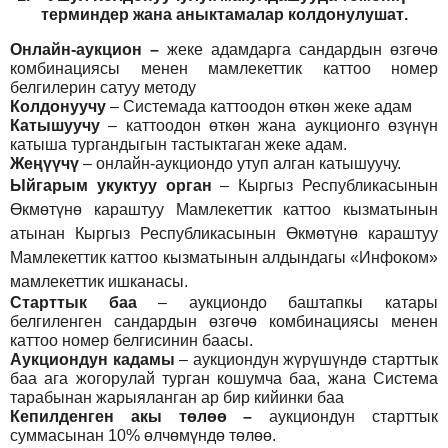
т
ерминдер жана аныктамалар
колдонулушат
.
Онлайн-аукцион –
жеке адамдарга сандардын өзгөчө
комбинациясы менен мамлекеттик каттоо номер
белгилерин сатуу методу
Колдонуучу
–
Системада каттоодон өткөн жеке адам
Катышуучу
–
каттоодон өткөн жана аукционго өзүнүн
катыша тургандыгын тастыктаган жеке адам
.
Жеңүүчү
–
онлайн-аукциондо утуп алган катышуучу.
Ыйгарым укуктуу орган
–
Кыргыз Республикасынын
Өкмөтүнө караштуу Мамлекеттик каттоо кызматынын
атынан Кыргыз Республикасынын Өкмөтүнө караштуу
Мамлекеттик каттоо кызматынын алдындагы «Инфоком»
мамлекеттик ишканасы.
Старттык баа
– аукциондо баштапкы катары
белгиленген сандардын өзгөчө комбинациясы менен
каттоо номер белгисинин баасы.
Аукциондун кадамы
– аукциондун жүрүшүндө старттык
баа ага жогорулай турган кошумча баа, жана Система
тарабынан жарыяланган ар бир кийинки баа
Кепилденген акы төлөө
–
аукциондун старттык
суммасынан 10% өлчөмүндө төлөө.