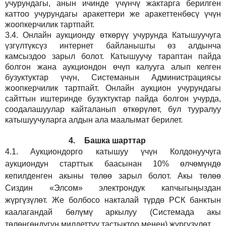
учурундагы, анын ичинде үчүнчү жактарга берилген
каттоо учурундагы аракеттери же аракеттенбөсү үчүн
жоопкерчилик тартпайт.
3.4.
Онлайн аукционду өткөрүү учурунда Катышуучуга
үзгүлтүксүз интернет байланышты өз алдынча
камсыздоо
зарыл
болот.
Катышуучу тараптан пайда
болгон жана аукциондон өчүп калууга алып келген
бузуктуктар үчүн, Системанын Администрациясы
жоопкерчилик тартпайт. Онлайн аукцион учурундагы
сайттын иштеринде бузуктуктар пайда болгон учурда,
соодалашуулар кайталанып өткөрүлөт, бул тууралуу
катышуучуларга алдын ала маалымат берилет.
4.
Башка шарттар
4.1.
Аукциондорго катышуу үчүн Колдонуучуга
аукциондун старттык баасынан 10% өлчөмүндө
кепилденген акыны төлөө зарыл болот. Акы төлөө
Сиздин
«Элсом»
электрондук капчыгыңыздан
жүргүзүлөт. Же болбосо накталай түрдө РСК банктын
каалагандай бөлүмү аркылуу (Системада акы
төлөнгөндүгүн милдеттүү тастыктоо менен) жүргүзүлөт.