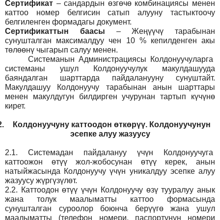
Сертификат
– сандардын өзгөчө комбинациясы менен
каттоо номер белгисин сатып алууну тастыктоочу
белгиленген формадагы документ
.
Сертификаттын баасы
– Жеңүүчү тарабынан
сунушталган максималдуу чен 10 % кепилденген акы
төлөөнү чыгарып салуу менен.
Системанын
Администрация
сы Колдонуучуларга
системаны ушул Колдонуучулук макулдашууда
баяндалган шарттарда пайдаланууну сунуштайт.
Макулдашуу Колдонуучу тарабынан анын шарттары
менен макулдугун билдирген учурунан тартып күчүнө
кирет.
2.
Колдонуучуну каттоодон өткөрүү. Колдонуучунун
эсепке алуу жазуусу
2.1.
Системадан пайдалануу үчүн Колдонуучуга
каттоожон өтүү жол-жобосунан өтүү керек, анын
натыйжасында Колдонуучу үчүн уникалдуу эсепке алуу
жазуусу жүргүзүлөт.
2.2.
Каттоодон өтүү үчүн Колдонуучу өзү тууралуу анык
жана толук маалыматты каттоо формасында
сунушталган суроолор боюнча берүүгө жана ушул
маалыматты (телефон номери, паспортунун номери