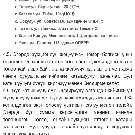
г. Талас ул. Сарыгулова, 28 (ЦОН);
г. Каракол ул. Гебзе, 124 (ЦОН);
с. Сокулук ул. Советская, 124 здание ОПВРР;
г. Токмок ул. Ленина, 375а почта Токмок-2;
г. Кызыл-Кия ул. Маяковского, 3 Центральная почта;
г. Узген ул. Ленина, 115 здание ОПВРР.
4.5.
Эгерде аукциондун жеңүүчүсү номер белгиси үчүн
белгиленген мөөнөттө төлөбөгөн болсо, кепилденген акы
төлөө кайтарылбайт, жана жеңүүчү катары эң чоң акча
ченин сунуштаган кийинки катышуучу таанылат. Бул
катышуучуга сунуш киргиз
үү
менен билдирме келет.
4.6.
Бул катышуучу смс-билдирүүнү алгандан кийинки үч
жумуш күнү ичинде өзүнүн максималдуу акча ченин 10%
кепилденген акы төлөөнү чыгарып салуу менен төлөйт.
Эгерде бул сумма көрсөтүлгөн мөөнөт ичинде
төлөнбөгөн болсо, онлайн-аукцион өтпөгөн катары
таанылат. Бул учурда онлайн-аукционду өткөрүүнүн
жаңы күнү аныкталат.