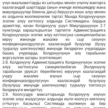
үчүн маалыматтарды өз ыктыяры менен үчүнчү жактарга
каалагандай шарттарда (анын ичинде келишимдер жана
макулдашуулар боюнча дагы) берүүсүн кошо алуу менен
өз алдынча жоопкерчилик тартат. Мында Колдонуучунун
эсепке алуу каттоосу алдында Системадагы бардык
аракеттер, качан Колдонуучу ушул Макулдашуунун 2.7
пунктунда караштырылган тартипте Администрацияга
Колдонуучунун эсепке алуу каттоосуна санкцияланбаган
кирүү жөнүндө жана/же өз сыр сөзүнүн
конфиденциалдуулугун каалагандай бузуулар (бузуу
тууралуу шектенүүлөр) жөнүндө билдирген учурлардан
башка учурларда, Колдонуучунун өзү тарабынан
жүргүзүлгөн катары эсептелишет.
2.8.
Колдонуучу Администрацияга Колдонуучунун эсепке
алуу каттоосуна санкцияланбаган (Колдонуучу
тарабынан уруксат берилбеген) кирүүнүн каалагандай
учуру жана/же өзүнүн сыр сөзүнүн
конфиденциалдуулугунун каалагандай бузулушу
(бузулушу жөнүндө шектенүүлөр) тууралуу токтоосуз
билдирүүгө милдеттүү.
2.9.
Коопсуздук максаттарында Колдонуучу өзүнүн
эсепке алуу жазуусунун алдында ишти коопсуз аяктоону
(«Чыгуу» баскычы) Системада иштөөнүн ар бир