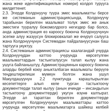
жана жеке идентификациялык номери) колдоп турууга
милдеттенет.
2.3.
Эгерде Колдонуучу туура эмес маалыматты берсе
же системанын администрациясында, Колдонуучу
тарабынан берилген маалымат толук эмес же анык
эместиги тууралуу божомолдоого негиздер бар болсо,
анда администрация өз кароосу боюнча Колдонуучунун
эсепке алуу жазуусун блокировкалап же өчүрүп салууга
жана Колдонуучунун Системадан пайдалануусунан баш
тартууга укуктуу.
2.4.
Системанын администрациясы каалагандай учурда
Колдонуучудан каттоо учурунда көрсөтүлгөн
маалыматтардын тастыкталуусун талап кылуу жана
ушуга байланыштуу, Администрацяинын кароосу боюнча
аларды бербей коюу аныкталбаган маалыматы берүүгө
теңдештирилиши мүмкүн болгон жана ушул
Макулдашуунун 2.2 пунктунда караштырылган
кесепеттерге алып келе турган тастыктоочу
документтерди талап кылуу (анын ичинде – инсандыгын
тастыктоочу документтерди) укугун өзүнө калтырат.
Эгерде ал тараптан берилген документтерде
көрсөтүлгөн Колдонуучунун маалыматтары каттоо
учурунда көрсөтүлгөн маалыматарга шайкеш келбей