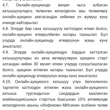
4.7.
Онлайн-аукциондо жеңип чыга албаган
катышуучуларга төлөнгөн кепилдеген акы төлөөлөрү
онлайн-аукцион аяктагандан кийинки үч жумуш күнү
ичинде кайтарылат.
4.8.
Эгерде бир гана катышуучу каттоодон өткөн болсо,
онлайн-аукцион өткөрүл
бө
гөн катары таанылат.
Бул
учурда онлайн-аукционду өткөрүүнүн жаңы күнү
аныкталат
.
4.9.
Эгерде онлайн-аукциондун бардык катталган
катышуучулары өз акча көтөрүүлөрүн аукцион старт
алгандан кийин 30 мүнөт өткөн учурда сунушташпаган
болсо, аукцион өтпөгөн катары таанылат. Бул учурда
онлайн-аукционду өткөрүүнүн жаңы күнү аныкталат.
4.10.
Онлайн-аукционго катышуу үчүн белгиленген
тартипте каттоодон өтпөгөн жана онлайн-аукционго
катыша тургандыгын сандардын кааланган
комбинациясынын старттык баасынан 10% өлчөмүндө
кепилденген акыны
«Инфоком»
МИсинин эсебине төлөө