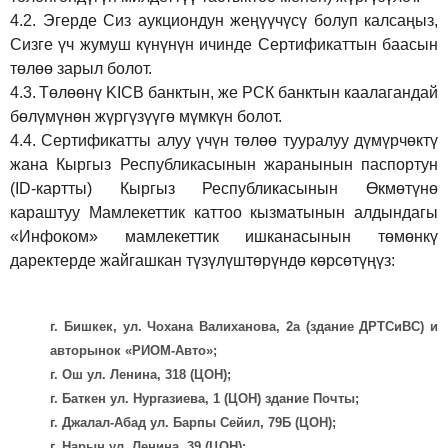
4.2.
Эгерде Сиз аукциондун жеңүүчүсү болуп калсаңыз,
Сизге үч жумуш күнүнүн ичинде Сертификаттын баасын
төлөө зарыл болот.
4.3.
Төлөөнү KICB банктын, же РСК банктын каалагандай
бөлүмүнөн жүргүзүүгө мүмкүн болот.
4.4.
Сертификатты алуу үчүн төлөө тууралуу дүмүрчөктү
жана Кыргыз Республикасынын жаранынын паспортун
(ID-картты) Кыргыз Республикасынын Өкмөтүнө
караштуу Мамлекеттик каттоо кызматынын алдындагы
«Инфоком» мамлекеттик ишканасынын төмөнкү
даректерде жайгашкан түзүлүштөрүндө көрсөтүңүз:
г. Бишкек, ул. Чохана Валиханова, 2а (здание ДРТСиВС) и
авторынок «РИОМ-Авто»;
г. Ош ул. Ленина, 318 (ЦОН);
г. Баткен ул. Нургазиева, 1 (ЦОН) здание Почты;
г. Джалал-Абад ул. Барпы Сейил, 79Б (ЦОН);
г. Нарын ул. Ленина, 39 (ЦОН);