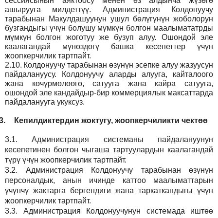
сессиясынын аяктоосу менен өз алдынча жүзөгө
ашырууга милдеттүү. Администрация Колдонуучу
тарабынан Макулдашуунун ушул бөлүгүнүн жоболорун
бузгандыгы үчүн болушу мүмкүн болгон маалымататрды
мүмкүн болгон жоготуу же бузуп алуу. Ошондой эле
каалагандай мүнөздөгү башка кесепеттер үчүн
жоопкерчилик тартпайт.
2.10.
Колдонуучу тарабынан өзүнүн эсепке алуу жазуусун
пайдалануусу. Колдонуучу аларды алууга, кайталоого
жана көчүрмөлөөгө, сатууга жана кайра сатууга,
ошондой эле кандайдыр-бир коммерциялык максаттарда
пайдаланууга укуксуз.
3.
Кепилдиктердин жоктугу, жоопкерчиликти чектөө
3.1.
Администрация
системаны пайдалануунун
кесепетинен болгон чыгаша тартуулардын каалагандай
түрү үчүн жоопкерчилик тартпайт.
3.2.
Администрация
Колдонуучу тарабынан өзүнүн
персоналдык, анын ичинде каттоо маалыматтарын
үчүнчү жактарга бергендиги жана таркаткандыгы үчүн
жоопкерчилик тартпайт.
3.3.
Администрация
Колдонуучунун системада иштөө