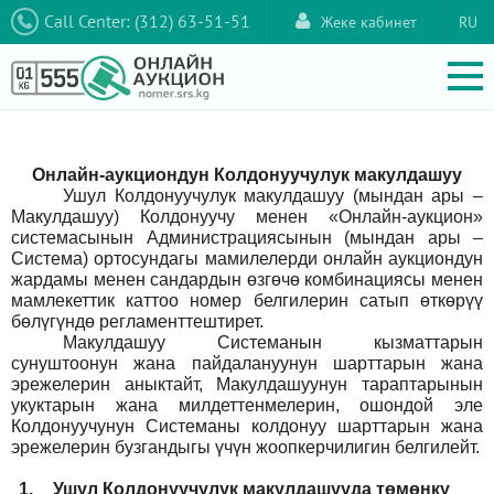
Call Center: (312) 63-51-51
Жеке кабинет
RU
Онлайн-аукциондун Колдонуучулук макулдашуу
Ушул Колдонуучулук макулдашуу (мындан ары –
Макулдашуу) Колдонуучу менен «Онлайн-аукцион»
системасынын Администрациясынын (мындан ары –
Система) ортосундагы мамилелерди онлайн аукциондун
жардамы менен сандардын өзгөчө комбинациясы менен
мамлекеттик каттоо номер белгилерин сатып өткөрүү
бөлүгүндө регламенттештирет.
Макулдашуу Системанын кызматтарын
сунуштоонун жана пайдалануунун шарттарын жана
эрежелерин аныктайт, Макулдашуунун тараптарынын
укуктарын жана милдеттенмелерин, ошондой эле
Колдонуучунун Системаны колдонуу шарттарын жана
эрежелерин бузгандыгы үчүн жоопкерчилигин белгилейт.
1.
Ушул Колдонуучулук макулдашууда төмөнкү