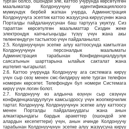
турган болсо, ошондой эле, каттоо учурунда көрсөтүлгөн
маалыматар Колдонуучуну идентификациялоого
мүмкүндүк бербей жаткан учурда, Администрация
Колдонуучуга эсептик каттоо жазуусуна кирүүсүнөн жана
Порталды пайдалануусунан баш тартууга укуктуу. Сиз
тараптан көрсөтүлгөн маалыматтар Сиздин жеке
электрондук капчыгыңызды түзүү үчүн жана акы
төлөнгөндүгүн тастыктоо үчүн пайдаланылат.
2.5.
Колдонуучунун эсепке алуу каттоосунда камтылган
Колдонуучунун персоналдык маалыматы
Администрация тарабынан Конфиденциалдуулук
саясатынын шарттарына ылайык сакталат жана
иштелип чыгарылат.
2.6.
Каттоо учурунда Колдонуучу ага системага кирүү
үчүн сыр сөзү менен смс-билдирүү келе турган телефон
номерин көрсөтөт. Телефондун бул номери Системага
кирүү үчүн логин болот.
2.7.
Колдонуучу өз алдынча өзүнүн сыр сөзүнүн
конфиденциалдуулугун камсыздоосу үчүн жоопкерчилик
тартат. Колдонуучу, Колдонуучунун эсепке алуу каттоосу
менен Порталды пайдалануудагы жана анын
алкактарындагы бардык аракеттер (ошондой эле
алардын кесепеттери) үчүн, анын ичинде Колдонуучу
тарабынан Колдонуучунун эсепке алуу жазуусуна кирүү