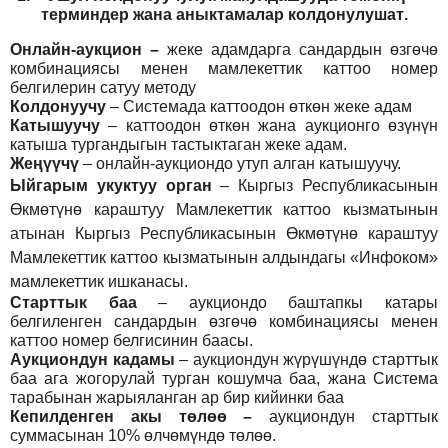
т
ерминдер жана аныктамалар
колдонулушат
.
Онлайн-аукцион –
жеке адамдарга сандардын өзгөчө
комбинациясы менен мамлекеттик каттоо номер
белгилерин сатуу методу
Колдонуучу
–
Системада каттоодон өткөн жеке адам
Катышуучу
–
каттоодон өткөн жана аукционго өзүнүн
катыша тургандыгын тастыктаган жеке адам
.
Жеңүүчү
–
онлайн-аукциондо утуп алган катышуучу.
Ыйгарым укуктуу орган
–
Кыргыз Республикасынын
Өкмөтүнө караштуу Мамлекеттик каттоо кызматынын
атынан Кыргыз Республикасынын Өкмөтүнө караштуу
Мамлекеттик каттоо кызматынын алдындагы «Инфоком»
мамлекеттик ишканасы.
Старттык баа
– аукциондо баштапкы катары
белгиленген сандардын өзгөчө комбинациясы менен
каттоо номер белгисинин баасы.
Аукциондун кадамы
– аукциондун жүрүшүндө старттык
баа ага жогорулай турган кошумча баа, жана Система
тарабынан жарыяланган ар бир кийинки баа
Кепилденген акы төлөө
–
аукциондун старттык
суммасынан 10% өлчөмүндө төлөө.