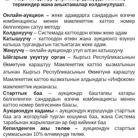
т
ерминдер жана аныктамалар
колдонулушат
.
Онлайн-аукцион –
жеке адамдарга сандардын өзгөчө
комбинациясы менен мамлекеттик каттоо номер
белгилерин сатуу методу
Колдонуучу
–
Системада каттоодон өткөн жеке адам
Катышуучу
–
каттоодон өткөн жана аукционго өзүнүн
катыша тургандыгын тастыктаган жеке адам
.
Жеңүүчү
–
онлайн-аукциондо утуп алган катышуучу.
Ыйгарым укуктуу орган
–
Кыргыз Республикасынын
Өкмөтүнө караштуу Мамлекеттик каттоо кызматынын
атынан Кыргыз Республикасынын Өкмөтүнө караштуу
Мамлекеттик каттоо кызматынын алдындагы «Инфоком»
мамлекеттик ишканасы.
Старттык баа
– аукциондо баштапкы катары
белгиленген сандардын өзгөчө комбинациясы менен
каттоо номер белгисинин баасы.
Аукциондун кадамы
– аукциондун жүрүшүндө старттык
баа ага жогорулай турган кошумча баа, жана Система
тарабынан жарыяланган ар бир кийинки баа
Кепилденген акы төлөө
–
аукциондун старттык
суммасынан 10% өлчөмүндө төлөө.