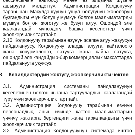
сессиясынын аяктоосу менен өз алдынча жүзөгө
ашырууга милдеттүү. Администрация Колдонуучу
тарабынан Макулдашуунун ушул бөлүгүнүн жоболорун
бузгандыгы үчүн болушу мүмкүн болгон маалымататрды
мүмкүн болгон жоготуу же бузуп алуу. Ошондой эле
каалагандай мүнөздөгү башка кесепеттер үчүн
жоопкерчилик тартпайт.
2.10.
Колдонуучу тарабынан өзүнүн эсепке алуу жазуусун
пайдалануусу. Колдонуучу аларды алууга, кайталоого
жана көчүрмөлөөгө, сатууга жана кайра сатууга,
ошондой эле кандайдыр-бир коммерциялык максаттарда
пайдаланууга укуксуз.
3.
Кепилдиктердин жоктугу, жоопкерчиликти чектөө
3.1.
Администрация
системаны пайдалануунун
кесепетинен болгон чыгаша тартуулардын каалагандай
түрү үчүн жоопкерчилик тартпайт.
3.2.
Администрация
Колдонуучу тарабынан өзүнүн
персоналдык, анын ичинде каттоо маалыматтарын
үчүнчү жактарга бергендиги жана таркаткандыгы үчүн
жоопкерчилик тартпайт.
3.3.
Администрация
Колдонуучунун системада иштөө