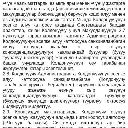
үчүн маалыматтарды өз ыктыяры менен үчүнчү жактарга
каалагандай шарттарда (анын ичинде келишимдер жана
макулдашуулар боюнча дагы) берүүсүн кошо алуу менен
өз алдынча жоопкерчилик тартат. Мында Колдонуучунун
эсепке алуу каттоосу алдында Системадагы бардык
аракеттер, качан Колдонуучу ушул Макулдашуунун 2.7
пунктунда караштырылган тартипте Администрацияга
Колдонуучунун эсепке алуу каттоосуна санкцияланбаган
кирүү жөнүндө жана/же өз сыр сөзүнүн
конфиденциалдуулугун каалагандай бузуулар (бузуу
тууралуу шектенүүлөр) жөнүндө билдирген учурлардан
башка учурларда, Колдонуучунун өзү тарабынан
жүргүзүлгөн катары эсептелишет.
2.8.
Колдонуучу Администрацияга Колдонуучунун эсепке
алуу каттоосуна санкцияланбаган (Колдонуучу
тарабынан уруксат берилбеген) кирүүнүн каалагандай
учуру жана/же өзүнүн сыр сөзүнүн
конфиденциалдуулугунун каалагандай бузулушу
(бузулушу жөнүндө шектенүүлөр) тууралуу токтоосуз
билдирүүгө милдеттүү.
2.9.
Коопсуздук максаттарында Колдонуучу өзүнүн
эсепке алуу жазуусунун алдында ишти коопсуз аяктоону
(«Чыгуу» баскычы) Системада иштөөнүн ар бир