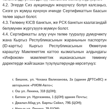
4.2.
Эгерде Сиз аукциондун жеңүүчүсү болуп калсаңыз,
Сизге үч жумуш күнүнүн ичинде Сертификаттын баасын
төлөө зарыл болот.
4.3.
Төлөөнү KICB банктын, же РСК банктын каалагандай
бөлүмүнөн жүргүзүүгө мүмкүн болот.
4.4.
Сертификатты алуу үчүн төлөө тууралуу дүмүрчөктү
жана Кыргыз Республикасынын жаранынын паспортун
(ID-картты) Кыргыз Республикасынын Өкмөтүнө
караштуу Мамлекеттик каттоо кызматынын алдындагы
«Инфоком» мамлекеттик ишканасынын төмөнкү
даректерде жайгашкан түзүлүштөрүндө көрсөтүңүз:
г. Бишкек, ул. Чохана Валиханова, 2а (здание ДРТСиВС) и
авторынок «РИОМ-Авто»;
г. Ош ул. Ленина, 318 (ЦОН);
г. Баткен ул. Нургазиева, 1 (ЦОН) здание Почты;
г. Джалал-Абад ул. Барпы Сейил, 79Б (ЦОН);
г. Нарын ул. Ленина, 39 (ЦОН);