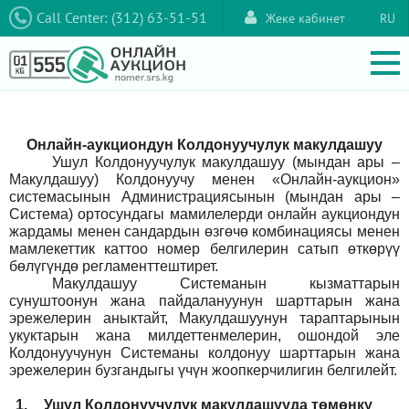
Call Center: (312) 63-51-51
Жеке кабинет
RU
Онлайн-аукциондун Колдонуучулук макулдашуу
Ушул Колдонуучулук макулдашуу (мындан ары –
Макулдашуу) Колдонуучу менен «Онлайн-аукцион»
системасынын Администрациясынын (мындан ары –
Система) ортосундагы мамилелерди онлайн аукциондун
жардамы менен сандардын өзгөчө комбинациясы менен
мамлекеттик каттоо номер белгилерин сатып өткөрүү
бөлүгүндө регламенттештирет.
Макулдашуу Системанын кызматтарын
сунуштоонун жана пайдалануунун шарттарын жана
эрежелерин аныктайт, Макулдашуунун тараптарынын
укуктарын жана милдеттенмелерин, ошондой эле
Колдонуучунун Системаны колдонуу шарттарын жана
эрежелерин бузгандыгы үчүн жоопкерчилигин белгилейт.
1.
Ушул Колдонуучулук макулдашууда төмөнкү