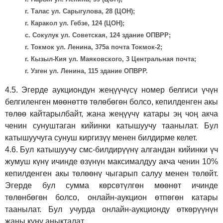
г. Талас ул. Сарыгулова, 28 (ЦОН);
г. Каракол ул. Гебзе, 124 (ЦОН);
с. Сокулук ул. Советская, 124 здание ОПВРР;
г. Токмок ул. Ленина, 375а почта Токмок-2;
г. Кызыл-Кия ул. Маяковского, 3 Центральная почта;
г. Узген ул. Ленина, 115 здание ОПВРР.
4.5.
Эгерде аукциондун жеңүүчүсү номер белгиси үчүн
белгиленген мөөнөттө төлөбөгөн болсо, кепилденген акы
төлөө кайтарылбайт, жана жеңүүчү катары эң чоң акча
ченин сунуштаган кийинки катышуучу таанылат. Бул
катышуучуга сунуш киргиз
үү
менен билдирме келет.
4.6.
Бул катышуучу смс-билдирүүнү алгандан кийинки үч
жумуш күнү ичинде өзүнүн максималдуу акча ченин 10%
кепилденген акы төлөөнү чыгарып салуу менен төлөйт.
Эгерде бул сумма көрсөтүлгөн мөөнөт ичинде
төлөнбөгөн болсо, онлайн-аукцион өтпөгөн катары
таанылат. Бул учурда онлайн-аукционду өткөрүүнүн
жаңы күнү аныкталат.