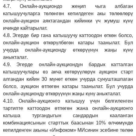
4.7.
Онлайн-аукциондо жеңип чыга албаган
катышуучуларга төлөнгөн кепилдеген акы төлөөлөрү
онлайн-аукцион аяктагандан кийинки үч жумуш күнү
ичинде кайтарылат.
4.8.
Эгерде бир гана катышуучу каттоодон өткөн болсо,
онлайн-аукцион өткөрүл
бө
гөн катары таанылат.
Бул
учурда онлайн-аукционду өткөрүүнүн жаңы күнү
аныкталат
.
4.9.
Эгерде онлайн-аукциондун бардык катталган
катышуучулары өз акча көтөрүүлөрүн аукцион старт
алгандан кийин 30 мүнөт өткөн учурда сунушташпаган
болсо, аукцион өтпөгөн катары таанылат. Бул учурда
онлайн-аукционду өткөрүүнүн жаңы күнү аныкталат.
4.10.
Онлайн-аукционго катышуу үчүн белгиленген
тартипте каттоодон өтпөгөн жана онлайн-аукционго
катыша тургандыгын сандардын кааланган
комбинациясынын старттык баасынан 10% өлчөмүндө
кепилденген акыны
«Инфоком»
МИсинин эсебине төлөө