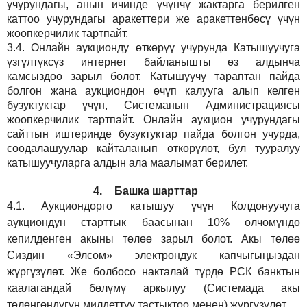
учурундагы, анын ичинде үчүнчү жактарга берилген
каттоо учурундагы аракеттери же аракеттенбөсү үчүн
жоопкерчилик тартпайт.
3.4.
Онлайн аукционду өткөрүү учурунда Катышуучуга
үзгүлтүксүз интернет байланышты өз алдынча
камсыздоо
зарыл
болот.
Катышуучу тараптан пайда
болгон жана аукциондон өчүп калууга алып келген
бузуктуктар үчүн, Системанын Администрациясы
жоопкерчилик тартпайт. Онлайн аукцион учурундагы
сайттын иштеринде бузуктуктар пайда болгон учурда,
соодалашуулар кайталанып өткөрүлөт, бул тууралуу
катышуучуларга алдын ала маалымат берилет.
4.
Башка шарттар
4.1.
Аукциондорго катышуу үчүн Колдонуучуга
аукциондун старттык баасынан 10% өлчөмүндө
кепилденген акыны төлөө зарыл болот. Акы төлөө
Сиздин
«Элсом»
электрондук капчыгыңыздан
жүргүзүлөт. Же болбосо накталай түрдө РСК банктын
каалагандай бөлүмү аркылуу (Системада акы
төлөнгөндүгүн милдеттүү тастыктоо менен) жүргүзүлөт.