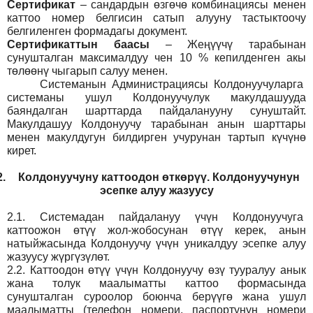
Сертификат
– сандардын өзгөчө комбинациясы менен
каттоо номер белгисин сатып алууну тастыктоочу
белгиленген формадагы документ
.
Сертификаттын баасы
– Жеңүүчү тарабынан
сунушталган максималдуу чен 10 % кепилденген акы
төлөөнү чыгарып салуу менен.
Системанын
Администрация
сы Колдонуучуларга
системаны ушул Колдонуучулук макулдашууда
баяндалган шарттарда пайдаланууну сунуштайт.
Макулдашуу Колдонуучу тарабынан анын шарттары
менен макулдугун билдирген учурунан тартып күчүнө
кирет.
2.
Колдонуучуну каттоодон өткөрүү. Колдонуучунун
эсепке алуу жазуусу
2.1.
Системадан пайдалануу үчүн Колдонуучуга
каттоожон өтүү жол-жобосунан өтүү керек, анын
натыйжасында Колдонуучу үчүн уникалдуу эсепке алуу
жазуусу жүргүзүлөт.
2.2.
Каттоодон өтүү үчүн Колдонуучу өзү тууралуу анык
жана толук маалыматты каттоо формасында
сунушталган суроолор боюнча берүүгө жана ушул
маалыматты (телефон номери, паспортунун номери