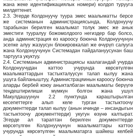
жана жеке идентификациялык номери) колдоп турууга
милдеттенет.
2.3.
Эгерде Колдонуучу туура эмес маалыматты берсе
же системанын администрациясында, Колдонуучу
тарабынан берилген маалымат толук эмес же анык
эместиги тууралуу божомолдоого негиздер бар болсо,
анда администрация өз кароосу боюнча Колдонуучунун
эсепке алуу жазуусун блокировкалап же өчүрүп салууга
жана Колдонуучунун Системадан пайдалануусунан баш
тартууга укуктуу.
2.4.
Системанын администрациясы каалагандай учурда
Колдонуучудан каттоо учурунда көрсөтүлгөн
маалыматтардын тастыкталуусун талап кылуу жана
ушуга байланыштуу, Администрацяинын кароосу боюнча
аларды бербей коюу аныкталбаган маалыматы берүүгө
теңдештирилиши мүмкүн болгон жана ушул
Макулдашуунун 2.2 пунктунда караштырылган
кесепеттерге алып келе турган тастыктоочу
документтерди талап кылуу (анын ичинде – инсандыгын
тастыктоочу документтерди) укугун өзүнө калтырат.
Эгерде ал тараптан берилген документтерде
көрсөтүлгөн Колдонуучунун маалыматтары каттоо
учурунда көрсөтүлгөн маалыматарга шайкеш келбей