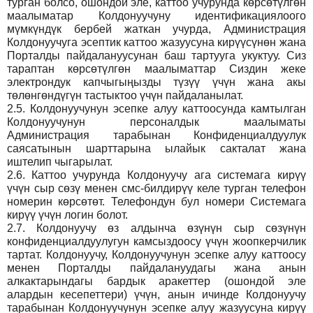
турган болсо, ошондой эле, каттоо учурунда көрсөтүлгөн
маалыматар Колдонуучуну идентификациялоого
мүмкүндүк бербей жаткан учурда, Администрация
Колдонуучуга эсептик каттоо жазуусуна кирүүсүнөн жана
Порталды пайдалануусунан баш тартууга укуктуу. Сиз
тараптан көрсөтүлгөн маалыматтар Сиздин жеке
электрондук капчыгыңызды түзүү үчүн жана акы
төлөнгөндүгүн тастыктоо үчүн пайдаланылат.
2.5.
Колдонуучунун эсепке алуу каттоосунда камтылган
Колдонуучунун персоналдык маалыматы
Администрация тарабынан Конфиденциалдуулук
саясатынын шарттарына ылайык сакталат жана
иштелип чыгарылат.
2.6.
Каттоо учурунда Колдонуучу ага системага кирүү
үчүн сыр сөзү менен смс-билдирүү келе турган телефон
номерин көрсөтөт. Телефондун бул номери Системага
кирүү үчүн логин болот.
2.7.
Колдонуучу өз алдынча өзүнүн сыр сөзүнүн
конфиденциалдуулугун камсыздоосу үчүн жоопкерчилик
тартат. Колдонуучу, Колдонуучунун эсепке алуу каттоосу
менен Порталды пайдалануудагы жана анын
алкактарындагы бардык аракеттер (ошондой эле
алардын кесепеттери) үчүн, анын ичинде Колдонуучу
тарабынан Колдонуучунун эсепке алуу жазуусуна кирүү