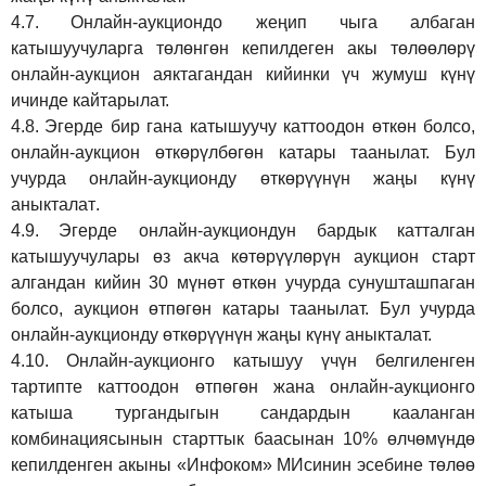
4.7.
Онлайн-аукциондо жеңип чыга албаган
катышуучуларга төлөнгөн кепилдеген акы төлөөлөрү
онлайн-аукцион аяктагандан кийинки үч жумуш күнү
ичинде кайтарылат.
4.8.
Эгерде бир гана катышуучу каттоодон өткөн болсо,
онлайн-аукцион өткөрүл
бө
гөн катары таанылат.
Бул
учурда онлайн-аукционду өткөрүүнүн жаңы күнү
аныкталат
.
4.9.
Эгерде онлайн-аукциондун бардык катталган
катышуучулары өз акча көтөрүүлөрүн аукцион старт
алгандан кийин 30 мүнөт өткөн учурда сунушташпаган
болсо, аукцион өтпөгөн катары таанылат. Бул учурда
онлайн-аукционду өткөрүүнүн жаңы күнү аныкталат.
4.10.
Онлайн-аукционго катышуу үчүн белгиленген
тартипте каттоодон өтпөгөн жана онлайн-аукционго
катыша тургандыгын сандардын кааланган
комбинациясынын старттык баасынан 10% өлчөмүндө
кепилденген акыны
«Инфоком»
МИсинин эсебине төлөө