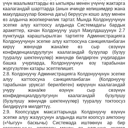
үчүн маалыматтарды өз ыктыяры менен үчүнчү жактарга
каалагандай шарттарда (анын ичинде келишимдер жана
макулдашуулар боюнча дагы) берүүсүн кошо алуу менен
өз алдынча жоопкерчилик тартат. Мында Колдонуучунун
эсепке алуу каттоосу алдында Системадагы бардык
аракеттер, качан Колдонуучу ушул Макулдашуунун 2.7
пунктунда караштырылган тартипте Администрацияга
Колдонуучунун эсепке алуу каттоосуна санкцияланбаган
кирүү жөнүндө жана/же өз сыр сөзүнүн
конфиденциалдуулугун каалагандай бузуулар (бузуу
тууралуу шектенүүлөр) жөнүндө билдирген учурлардан
башка учурларда, Колдонуучунун өзү тарабынан
жүргүзүлгөн катары эсептелишет.
2.8.
Колдонуучу Администрацияга Колдонуучунун эсепке
алуу каттоосуна санкцияланбаган (Колдонуучу
тарабынан уруксат берилбеген) кирүүнүн каалагандай
учуру жана/же өзүнүн сыр сөзүнүн
конфиденциалдуулугунун каалагандай бузулушу
(бузулушу жөнүндө шектенүүлөр) тууралуу токтоосуз
билдирүүгө милдеттүү.
2.9.
Коопсуздук максаттарында Колдонуучу өзүнүн
эсепке алуу жазуусунун алдында ишти коопсуз аяктоону
(«Чыгуу» баскычы) Системада иштөөнүн ар бир