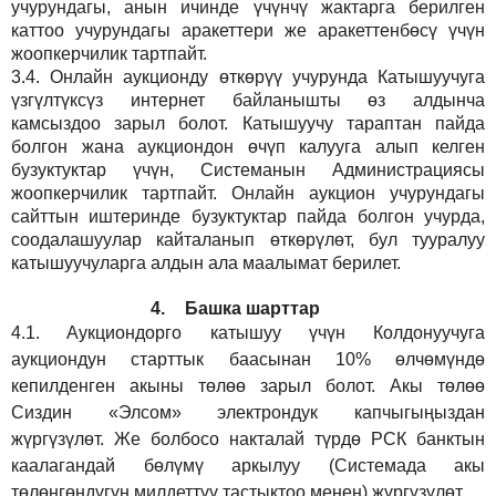
учурундагы, анын ичинде үчүнчү жактарга берилген
каттоо учурундагы аракеттери же аракеттенбөсү үчүн
жоопкерчилик тартпайт.
3.4.
Онлайн аукционду өткөрүү учурунда Катышуучуга
үзгүлтүксүз интернет байланышты өз алдынча
камсыздоо
зарыл
болот.
Катышуучу тараптан пайда
болгон жана аукциондон өчүп калууга алып келген
бузуктуктар үчүн, Системанын Администрациясы
жоопкерчилик тартпайт. Онлайн аукцион учурундагы
сайттын иштеринде бузуктуктар пайда болгон учурда,
соодалашуулар кайталанып өткөрүлөт, бул тууралуу
катышуучуларга алдын ала маалымат берилет.
4.
Башка шарттар
4.1.
Аукциондорго катышуу үчүн Колдонуучуга
аукциондун старттык баасынан 10% өлчөмүндө
кепилденген акыны төлөө зарыл болот. Акы төлөө
Сиздин
«Элсом»
электрондук капчыгыңыздан
жүргүзүлөт. Же болбосо накталай түрдө РСК банктын
каалагандай бөлүмү аркылуу (Системада акы
төлөнгөндүгүн милдеттүү тастыктоо менен) жүргүзүлөт.