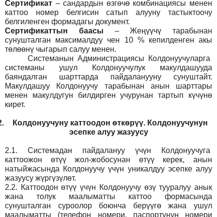
Сертификат
– сандардын өзгөчө комбинациясы менен
каттоо номер белгисин сатып алууну тастыктоочу
белгиленген формадагы документ
.
Сертификаттын баасы
– Жеңүүчү тарабынан
сунушталган максималдуу чен 10 % кепилденген акы
төлөөнү чыгарып салуу менен.
Системанын
Администрация
сы Колдонуучуларга
системаны ушул Колдонуучулук макулдашууда
баяндалган шарттарда пайдаланууну сунуштайт.
Макулдашуу Колдонуучу тарабынан анын шарттары
менен макулдугун билдирген учурунан тартып күчүнө
кирет.
2.
Колдонуучуну каттоодон өткөрүү. Колдонуучунун
эсепке алуу жазуусу
2.1.
Системадан пайдалануу үчүн Колдонуучуга
каттоожон өтүү жол-жобосунан өтүү керек, анын
натыйжасында Колдонуучу үчүн уникалдуу эсепке алуу
жазуусу жүргүзүлөт.
2.2.
Каттоодон өтүү үчүн Колдонуучу өзү тууралуу анык
жана толук маалыматты каттоо формасында
сунушталган суроолор боюнча берүүгө жана ушул
маалыматты (телефон номери, паспортунун номери