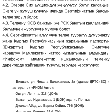
4.2.
Эгерде Сиз аукциондун жеңүүчүсү болуп калсаңыз,
Сизге үч жумуш күнүнүн ичинде Сертификаттын баасын
төлөө зарыл болот.
4.3.
Төлөөнү KICB банктын, же РСК банктын каалагандай
бөлүмүнөн жүргүзүүгө мүмкүн болот.
4.4.
Сертификатты алуу үчүн төлөө тууралуу дүмүрчөктү
жана Кыргыз Республикасынын жаранынын паспортун
(ID-картты) Кыргыз Республикасынын Өкмөтүнө
караштуу Мамлекеттик каттоо кызматынын алдындагы
«Инфоком» мамлекеттик ишканасынын төмөнкү
даректерде жайгашкан түзүлүштөрүндө көрсөтүңүз:
г. Бишкек, ул. Чохана Валиханова, 2а (здание ДРТСиВС) и
авторынок «РИОМ-Авто»;
г. Ош ул. Ленина, 318 (ЦОН);
г. Баткен ул. Нургазиева, 1 (ЦОН) здание Почты;
г. Джалал-Абад ул. Барпы Сейил, 79Б (ЦОН);
г. Нарын ул. Ленина, 39 (ЦОН);