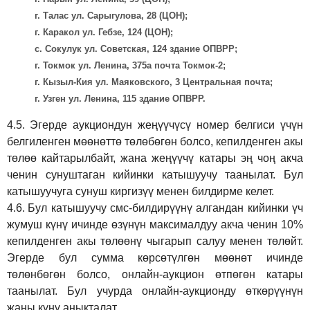
г. Талас ул. Сарыгулова, 28 (ЦОН);
г. Каракол ул. Гебзе, 124 (ЦОН);
с. Сокулук ул. Советская, 124 здание ОПВРР;
г. Токмок ул. Ленина, 375а почта Токмок-2;
г. Кызыл-Кия ул. Маяковского, 3 Центральная почта;
г. Узген ул. Ленина, 115 здание ОПВРР.
4.5.
Эгерде аукциондун жеңүүчүсү номер белгиси үчүн
белгиленген мөөнөттө төлөбөгөн болсо, кепилденген акы
төлөө кайтарылбайт, жана жеңүүчү катары эң чоң акча
ченин сунуштаган кийинки катышуучу таанылат. Бул
катышуучуга сунуш киргиз
үү
менен билдирме келет.
4.6.
Бул катышуучу смс-билдирүүнү алгандан кийинки үч
жумуш күнү ичинде өзүнүн максималдуу акча ченин 10%
кепилденген акы төлөөнү чыгарып салуу менен төлөйт.
Эгерде бул сумма көрсөтүлгөн мөөнөт ичинде
төлөнбөгөн болсо, онлайн-аукцион өтпөгөн катары
таанылат. Бул учурда онлайн-аукционду өткөрүүнүн
жаңы күнү аныкталат.