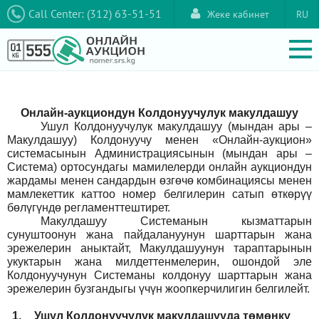
Call Center: (312) 63-51-51
Жеке кабинет
RU
Онлайн-аукциондун Колдонуучулук макулдашуу
Ушул Колдонуучулук макулдашуу (мындан ары –
Макулдашуу) Колдонуучу менен «Онлайн-аукцион»
системасынын Администрациясынын (мындан ары –
Система) ортосундагы мамилелерди онлайн аукциондун
жардамы менен сандардын өзгөчө комбинациясы менен
мамлекеттик каттоо номер белгилерин сатып өткөрүү
бөлүгүндө регламенттештирет.
Макулдашуу Системанын кызматтарын
сунуштоонун жана пайдалануунун шарттарын жана
эрежелерин аныктайт, Макулдашуунун тараптарынын
укуктарын жана милдеттенмелерин, ошондой эле
Колдонуучунун Системаны колдонуу шарттарын жана
эрежелерин бузгандыгы үчүн жоопкерчилигин белгилейт.
1.
Ушул Колдонуучулук макулдашууда төмөнкү