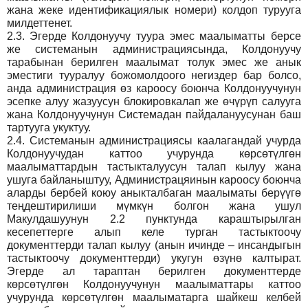
жана жеке идентификациялык номери) колдоп турууга
милдеттенет.
2.3.
Эгерде Колдонуучу туура эмес маалыматты берсе
же системанын администрациясында, Колдонуучу
тарабынан берилген маалымат толук эмес же анык
эместиги тууралуу божомолдоого негиздер бар болсо,
анда администрация өз кароосу боюнча Колдонуучунун
эсепке алуу жазуусун блокировкалап же өчүрүп салууга
жана Колдонуучунун Системадан пайдалануусунан баш
тартууга укуктуу.
2.4.
Системанын администрациясы каалагандай учурда
Колдонуучудан каттоо учурунда көрсөтүлгөн
маалыматтардын тастыкталуусун талап кылуу жана
ушуга байланыштуу, Администрацяинын кароосу боюнча
аларды бербей коюу аныкталбаган маалыматы берүүгө
теңдештирилиши мүмкүн болгон жана ушул
Макулдашуунун 2.2 пунктунда караштырылган
кесепеттерге алып келе турган тастыктоочу
документтерди талап кылуу (анын ичинде – инсандыгын
тастыктоочу документтерди) укугун өзүнө калтырат.
Эгерде ал тараптан берилген документтерде
көрсөтүлгөн Колдонуучунун маалыматтары каттоо
учурунда көрсөтүлгөн маалыматарга шайкеш келбей