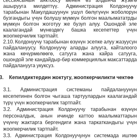
сессиясынын аяктоосу менен өз алдынча жүзөгө
ашырууга милдеттүү. Администрация Колдонуучу
тарабынан Макулдашуунун ушул бөлүгүнүн жоболорун
бузгандыгы үчүн болушу мүмкүн болгон маалымататрды
мүмкүн болгон жоготуу же бузуп алуу. Ошондой эле
каалагандай мүнөздөгү башка кесепеттер үчүн
жоопкерчилик тартпайт.
2.10.
Колдонуучу тарабынан өзүнүн эсепке алуу жазуусун
пайдалануусу. Колдонуучу аларды алууга, кайталоого
жана көчүрмөлөөгө, сатууга жана кайра сатууга,
ошондой эле кандайдыр-бир коммерциялык максаттарда
пайдаланууга укуксуз.
3.
Кепилдиктердин жоктугу, жоопкерчиликти чектөө
3.1.
Администрация
системаны пайдалануунун
кесепетинен болгон чыгаша тартуулардын каалагандай
түрү үчүн жоопкерчилик тартпайт.
3.2.
Администрация
Колдонуучу тарабынан өзүнүн
персоналдык, анын ичинде каттоо маалыматтарын
үчүнчү жактарга бергендиги жана таркаткандыгы үчүн
жоопкерчилик тартпайт.
3.3.
Администрация
Колдонуучунун системада иштөө