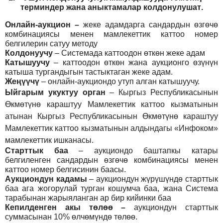
т
ерминдер жана аныктамалар
колдонулушат
.
Онлайн-аукцион –
жеке адамдарга сандардын өзгөчө
комбинациясы менен мамлекеттик каттоо номер
белгилерин сатуу методу
Колдонуучу
–
Системада каттоодон өткөн жеке адам
Катышуучу
–
каттоодон өткөн жана аукционго өзүнүн
катыша тургандыгын тастыктаган жеке адам
.
Жеңүүчү
–
онлайн-аукциондо утуп алган катышуучу.
Ыйгарым укуктуу орган
–
Кыргыз Республикасынын
Өкмөтүнө караштуу Мамлекеттик каттоо кызматынын
атынан Кыргыз Республикасынын Өкмөтүнө караштуу
Мамлекеттик каттоо кызматынын алдындагы «Инфоком»
мамлекеттик ишканасы.
Старттык баа
– аукциондо баштапкы катары
белгиленген сандардын өзгөчө комбинациясы менен
каттоо номер белгисинин баасы.
Аукциондун кадамы
– аукциондун жүрүшүндө старттык
баа ага жогорулай турган кошумча баа, жана Система
тарабынан жарыяланган ар бир кийинки баа
Кепилденген акы төлөө
–
аукциондун старттык
суммасынан 10% өлчөмүндө төлөө.