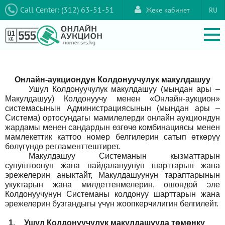
Call Center: (312) 63-51-51
Жеке кабинет
RU
Онлайн-аукциондун Колдонуучулук макулдашуу
Ушул Колдонуучулук макулдашуу (мындан ары –
Макулдашуу) Колдонуучу менен «Онлайн-аукцион»
системасынын Администрациясынын (мындан ары –
Система) ортосундагы мамилелерди онлайн аукциондун
жардамы менен сандардын өзгөчө комбинациясы менен
мамлекеттик каттоо номер белгилерин сатып өткөрүү
бөлүгүндө регламенттештирет.
Макулдашуу Системанын кызматтарын
сунуштоонун жана пайдалануунун шарттарын жана
эрежелерин аныктайт, Макулдашуунун тараптарынын
укуктарын жана милдеттенмелерин, ошондой эле
Колдонуучунун Системаны колдонуу шарттарын жана
эрежелерин бузгандыгы үчүн жоопкерчилигин белгилейт.
1.
Ушул Колдонуучулук макулдашууда төмөнкү