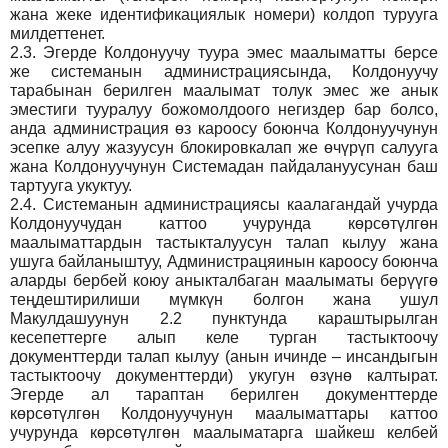
жана жеке идентификациялык номери) колдоп турууга
милдеттенет.
2.3.
Эгерде Колдонуучу туура эмес маалыматты берсе
же системанын администрациясында, Колдонуучу
тарабынан берилген маалымат толук эмес же анык
эместиги тууралуу божомолдоого негиздер бар болсо,
анда администрация өз кароосу боюнча Колдонуучунун
эсепке алуу жазуусун блокировкалап же өчүрүп салууга
жана Колдонуучунун Системадан пайдалануусунан баш
тартууга укуктуу.
2.4.
Системанын администрациясы каалагандай учурда
Колдонуучудан каттоо учурунда көрсөтүлгөн
маалыматтардын тастыкталуусун талап кылуу жана
ушуга байланыштуу, Администрацяинын кароосу боюнча
аларды бербей коюу аныкталбаган маалыматы берүүгө
теңдештирилиши мүмкүн болгон жана ушул
Макулдашуунун 2.2 пунктунда караштырылган
кесепеттерге алып келе турган тастыктоочу
документтерди талап кылуу (анын ичинде – инсандыгын
тастыктоочу документтерди) укугун өзүнө калтырат.
Эгерде ал тараптан берилген документтерде
көрсөтүлгөн Колдонуучунун маалыматтары каттоо
учурунда көрсөтүлгөн маалыматарга шайкеш келбей