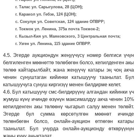
г. Талас ул. Сарыгулова, 28 (ЦОН);
г. Каракол ул. Гебзе, 124 (ЦОН);
с. Сокулук ул. Советская, 124 здание ОПВРР;
г. Токмок ул. Ленина, 375а почта Токмок-2;
г. Кызыл-Кия ул. Маяковского, 3 Центральная почта;
г. Узген ул. Ленина, 115 здание ОПВРР.
4.5.
Эгерде аукциондун жеңүүчүсү номер белгиси үчүн
белгиленген мөөнөттө төлөбөгөн болсо, кепилденген акы
төлөө кайтарылбайт, жана жеңүүчү катары эң чоң акча
ченин сунуштаган кийинки катышуучу таанылат. Бул
катышуучуга сунуш киргиз
үү
менен билдирме келет.
4.6.
Бул катышуучу смс-билдирүүнү алгандан кийинки үч
жумуш күнү ичинде өзүнүн максималдуу акча ченин 10%
кепилденген акы төлөөнү чыгарып салуу менен төлөйт.
Эгерде бул сумма көрсөтүлгөн мөөнөт ичинде
төлөнбөгөн болсо, онлайн-аукцион өтпөгөн катары
таанылат. Бул учурда онлайн-аукционду өткөрүүнүн
жаңы күнү аныкталат.