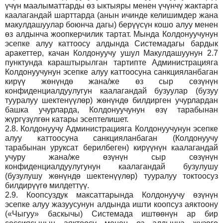
үчүн маалыматтарды өз ыктыяры менен үчүнчү жактарга
каалагандай шарттарда (анын ичинде келишимдер жана
макулдашуулар боюнча дагы) берүүсүн кошо алуу менен
өз алдынча жоопкерчилик тартат. Мында Колдонуучунун
эсепке алуу каттоосу алдында Системадагы бардык
аракеттер, качан Колдонуучу ушул Макулдашуунун 2.7
пунктунда караштырылган тартипте Администрацияга
Колдонуучунун эсепке алуу каттоосуна санкцияланбаган
кирүү жөнүндө жана/же өз сыр сөзүнүн
конфиденциалдуулугун каалагандай бузуулар (бузуу
тууралуу шектенүүлөр) жөнүндө билдирген учурлардан
башка учурларда, Колдонуучунун өзү тарабынан
жүргүзүлгөн катары эсептелишет.
2.8.
Колдонуучу Администрацияга Колдонуучунун эсепке
алуу каттоосуна санкцияланбаган (Колдонуучу
тарабынан уруксат берилбеген) кирүүнүн каалагандай
учуру жана/же өзүнүн сыр сөзүнүн
конфиденциалдуулугунун каалагандай бузулушу
(бузулушу жөнүндө шектенүүлөр) тууралуу токтоосуз
билдирүүгө милдеттүү.
2.9.
Коопсуздук максаттарында Колдонуучу өзүнүн
эсепке алуу жазуусунун алдында ишти коопсуз аяктоону
(«Чыгуу» баскычы) Системада иштөөнүн ар бир