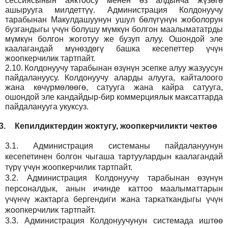
сессиясынын аяктоосу менен өз алдынча жүзөгө
ашырууга милдеттүү. Администрация Колдонуучу
тарабынан Макулдашуунун ушул бөлүгүнүн жоболорун
бузгандыгы үчүн болушу мүмкүн болгон маалымататрды
мүмкүн болгон жоготуу же бузуп алуу. Ошондой эле
каалагандай мүнөздөгү башка кесепеттер үчүн
жоопкерчилик тартпайт.
2.10.
Колдонуучу тарабынан өзүнүн эсепке алуу жазуусун
пайдалануусу. Колдонуучу аларды алууга, кайталоого
жана көчүрмөлөөгө, сатууга жана кайра сатууга,
ошондой эле кандайдыр-бир коммерциялык максаттарда
пайдаланууга укуксуз.
3.
Кепилдиктердин жоктугу, жоопкерчиликти чектөө
3.1.
Администрация
системаны пайдалануунун
кесепетинен болгон чыгаша тартуулардын каалагандай
түрү үчүн жоопкерчилик тартпайт.
3.2.
Администрация
Колдонуучу тарабынан өзүнүн
персоналдык, анын ичинде каттоо маалыматтарын
үчүнчү жактарга бергендиги жана таркаткандыгы үчүн
жоопкерчилик тартпайт.
3.3.
Администрация
Колдонуучунун системада иштөө