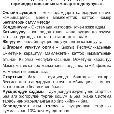
т
ерминдер жана аныктамалар
колдонулушат
.
Онлайн-аукцион –
жеке адамдарга сандардын өзгөчө
комбинациясы менен мамлекеттик каттоо номер
белгилерин сатуу методу
Колдонуучу
–
Системада каттоодон өткөн жеке адам
Катышуучу
–
каттоодон өткөн жана аукционго өзүнүн
катыша тургандыгын тастыктаган жеке адам
.
Жеңүүчү
–
онлайн-аукциондо утуп алган катышуучу.
Ыйгарым укуктуу орган
–
Кыргыз Республикасынын
Өкмөтүнө караштуу Мамлекеттик каттоо кызматынын
атынан Кыргыз Республикасынын Өкмөтүнө караштуу
Мамлекеттик каттоо кызматынын алдындагы «Инфоком»
мамлекеттик ишканасы.
Старттык баа
– аукциондо баштапкы катары
белгиленген сандардын өзгөчө комбинациясы менен
каттоо номер белгисинин баасы.
Аукциондун кадамы
– аукциондун жүрүшүндө старттык
баа ага жогорулай турган кошумча баа, жана Система
тарабынан жарыяланган ар бир кийинки баа
Кепилденген акы төлөө
–
аукциондун старттык
суммасынан 10% өлчөмүндө төлөө.