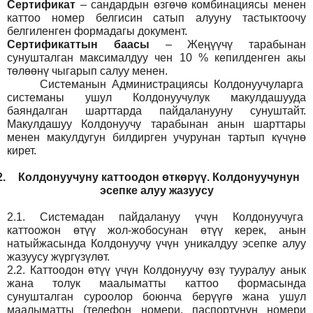
Сертификат
– сандардын өзгөчө комбинациясы менен
каттоо номер белгисин сатып алууну тастыктоочу
белгиленген формадагы документ
.
Сертификаттын баасы
– Жеңүүчү тарабынан
сунушталган максималдуу чен 10 % кепилденген акы
төлөөнү чыгарып салуу менен.
Системанын
Администрация
сы Колдонуучуларга
системаны ушул Колдонуучулук макулдашууда
баяндалган шарттарда пайдаланууну сунуштайт.
Макулдашуу Колдонуучу тарабынан анын шарттары
менен макулдугун билдирген учурунан тартып күчүнө
кирет.
2.
Колдонуучуну каттоодон өткөрүү. Колдонуучунун
эсепке алуу жазуусу
2.1.
Системадан пайдалануу үчүн Колдонуучуга
каттоожон өтүү жол-жобосунан өтүү керек, анын
натыйжасында Колдонуучу үчүн уникалдуу эсепке алуу
жазуусу жүргүзүлөт.
2.2.
Каттоодон өтүү үчүн Колдонуучу өзү тууралуу анык
жана толук маалыматты каттоо формасында
сунушталган суроолор боюнча берүүгө жана ушул
маалыматты (телефон номери, паспортунун номери