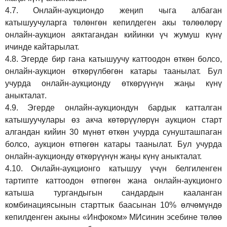
4.7.
Онлайн-аукциондо жеңип чыга албаган
катышуучуларга төлөнгөн кепилдеген акы төлөөлөрү
онлайн-аукцион аяктагандан кийинки үч жумуш күнү
ичинде кайтарылат.
4.8.
Эгерде бир гана катышуучу каттоодон өткөн болсо,
онлайн-аукцион өткөрүл
бө
гөн катары таанылат.
Бул
учурда онлайн-аукционду өткөрүүнүн жаңы күнү
аныкталат
.
4.9.
Эгерде онлайн-аукциондун бардык катталган
катышуучулары өз акча көтөрүүлөрүн аукцион старт
алгандан кийин 30 мүнөт өткөн учурда сунушташпаган
болсо, аукцион өтпөгөн катары таанылат. Бул учурда
онлайн-аукционду өткөрүүнүн жаңы күнү аныкталат.
4.10.
Онлайн-аукционго катышуу үчүн белгиленген
тартипте каттоодон өтпөгөн жана онлайн-аукционго
катыша тургандыгын сандардын кааланган
комбинациясынын старттык баасынан 10% өлчөмүндө
кепилденген акыны
«Инфоком»
МИсинин эсебине төлөө