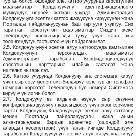
турган болсо, ошондой эле, каттоо учурунда көрсөтүлгөн
маалыматар Колдонуучуну идентификациялоого
мүмкүндүк бербей жаткан учурда, Администрация
Колдонуучуга эсептик каттоо жазуусуна кирүүсүнөн жана
Порталды пайдалануусунан баш тартууга укуктуу. Сиз
тараптан көрсөтүлгөн маалыматтар Сиздин жеке
электрондук капчыгыңызды түзүү үчүн жана акы
төлөнгөндүгүн тастыктоо үчүн пайдаланылат.
2.5.
Колдонуучунун эсепке алуу каттоосунда камтылган
Колдонуучунун персоналдык маалыматы
Администрация тарабынан Конфиденциалдуулук
саясатынын шарттарына ылайык сакталат жана
иштелип чыгарылат.
2.6.
Каттоо учурунда Колдонуучу ага системага кирүү
үчүн сыр сөзү менен смс-билдирүү келе турган телефон
номерин көрсөтөт. Телефондун бул номери Системага
кирүү үчүн логин болот.
2.7.
Колдонуучу өз алдынча өзүнүн сыр сөзүнүн
конфиденциалдуулугун камсыздоосу үчүн жоопкерчилик
тартат. Колдонуучу, Колдонуучунун эсепке алуу каттоосу
менен Порталды пайдалануудагы жана анын
алкактарындагы бардык аракеттер (ошондой эле
алардын кесепеттери) үчүн, анын ичинде Колдонуучу
тарабынан Колдонуучунун эсепке алуу жазуусуна кирүү