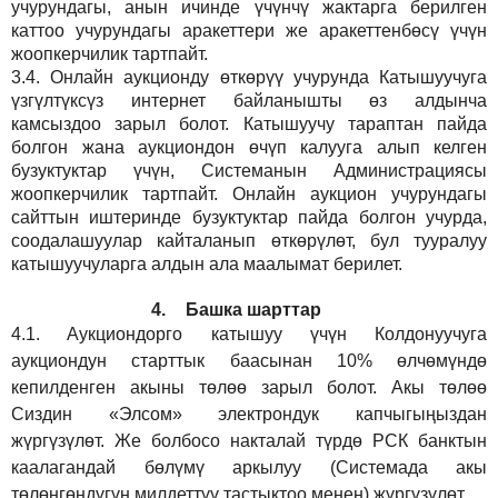
учурундагы, анын ичинде үчүнчү жактарга берилген
каттоо учурундагы аракеттери же аракеттенбөсү үчүн
жоопкерчилик тартпайт.
3.4.
Онлайн аукционду өткөрүү учурунда Катышуучуга
үзгүлтүксүз интернет байланышты өз алдынча
камсыздоо
зарыл
болот.
Катышуучу тараптан пайда
болгон жана аукциондон өчүп калууга алып келген
бузуктуктар үчүн, Системанын Администрациясы
жоопкерчилик тартпайт. Онлайн аукцион учурундагы
сайттын иштеринде бузуктуктар пайда болгон учурда,
соодалашуулар кайталанып өткөрүлөт, бул тууралуу
катышуучуларга алдын ала маалымат берилет.
4.
Башка шарттар
4.1.
Аукциондорго катышуу үчүн Колдонуучуга
аукциондун старттык баасынан 10% өлчөмүндө
кепилденген акыны төлөө зарыл болот. Акы төлөө
Сиздин
«Элсом»
электрондук капчыгыңыздан
жүргүзүлөт. Же болбосо накталай түрдө РСК банктын
каалагандай бөлүмү аркылуу (Системада акы
төлөнгөндүгүн милдеттүү тастыктоо менен) жүргүзүлөт.