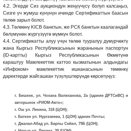
4.2.
Эгерде Сиз аукциондун жеңүүчүсү болуп калсаңыз,
Сизге үч жумуш күнүнүн ичинде Сертификаттын баасын
төлөө зарыл болот.
4.3.
Төлөөнү KICB банктын, же РСК банктын каалагандай
бөлүмүнөн жүргүзүүгө мүмкүн болот.
4.4.
Сертификатты алуу үчүн төлөө тууралуу дүмүрчөктү
жана Кыргыз Республикасынын жаранынын паспортун
(ID-картты) Кыргыз Республикасынын Өкмөтүнө
караштуу Мамлекеттик каттоо кызматынын алдындагы
«Инфоком» мамлекеттик ишканасынын төмөнкү
даректерде жайгашкан түзүлүштөрүндө көрсөтүңүз:
г. Бишкек, ул. Чохана Валиханова, 2а (здание ДРТСиВС) и
авторынок «РИОМ-Авто»;
г. Ош ул. Ленина, 318 (ЦОН);
г. Баткен ул. Нургазиева, 1 (ЦОН) здание Почты;
г. Джалал-Абад ул. Барпы Сейил, 79Б (ЦОН);
г. Нарын ул. Ленина, 39 (ЦОН);