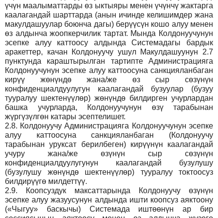
үчүн маалыматтарды өз ыктыяры менен үчүнчү жактарга
каалагандай шарттарда (анын ичинде келишимдер жана
макулдашуулар боюнча дагы) берүүсүн кошо алуу менен
өз алдынча жоопкерчилик тартат. Мында Колдонуучунун
эсепке алуу каттоосу алдында Системадагы бардык
аракеттер, качан Колдонуучу ушул Макулдашуунун 2.7
пунктунда караштырылган тартипте Администрацияга
Колдонуучунун эсепке алуу каттоосуна санкцияланбаган
кирүү жөнүндө жана/же өз сыр сөзүнүн
конфиденциалдуулугун каалагандай бузуулар (бузуу
тууралуу шектенүүлөр) жөнүндө билдирген учурлардан
башка учурларда, Колдонуучунун өзү тарабынан
жүргүзүлгөн катары эсептелишет.
2.8.
Колдонуучу Администрацияга Колдонуучунун эсепке
алуу каттоосуна санкцияланбаган (Колдонуучу
тарабынан уруксат берилбеген) кирүүнүн каалагандай
учуру жана/же өзүнүн сыр сөзүнүн
конфиденциалдуулугунун каалагандай бузулушу
(бузулушу жөнүндө шектенүүлөр) тууралуу токтоосуз
билдирүүгө милдеттүү.
2.9.
Коопсуздук максаттарында Колдонуучу өзүнүн
эсепке алуу жазуусунун алдында ишти коопсуз аяктоону
(«Чыгуу» баскычы) Системада иштөөнүн ар бир