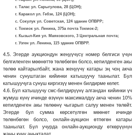
г. Талас ул. Сарыгулова, 28 (ЦОН);
г. Каракол ул. Гебзе, 124 (ЦОН);
с. Сокулук ул. Советская, 124 здание ОПВРР;
г. Токмок ул. Ленина, 375а почта Токмок-2;
г. Кызыл-Кия ул. Маяковского, 3 Центральная почта;
г. Узген ул. Ленина, 115 здание ОПВРР.
4.5.
Эгерде аукциондун жеңүүчүсү номер белгиси үчүн
белгиленген мөөнөттө төлөбөгөн болсо, кепилденген акы
төлөө кайтарылбайт, жана жеңүүчү катары эң чоң акча
ченин сунуштаган кийинки катышуучу таанылат. Бул
катышуучуга сунуш киргиз
үү
менен билдирме келет.
4.6.
Бул катышуучу смс-билдирүүнү алгандан кийинки үч
жумуш күнү ичинде өзүнүн максималдуу акча ченин 10%
кепилденген акы төлөөнү чыгарып салуу менен төлөйт.
Эгерде бул сумма көрсөтүлгөн мөөнөт ичинде
төлөнбөгөн болсо, онлайн-аукцион өтпөгөн катары
таанылат. Бул учурда онлайн-аукционду өткөрүүнүн
жаңы күнү аныкталат.