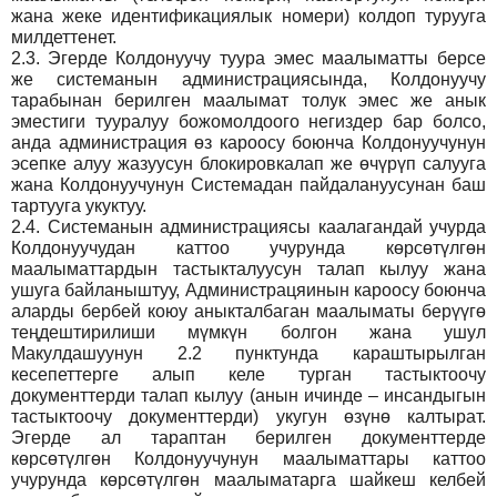
жана жеке идентификациялык номери) колдоп турууга
милдеттенет.
2.3.
Эгерде Колдонуучу туура эмес маалыматты берсе
же системанын администрациясында, Колдонуучу
тарабынан берилген маалымат толук эмес же анык
эместиги тууралуу божомолдоого негиздер бар болсо,
анда администрация өз кароосу боюнча Колдонуучунун
эсепке алуу жазуусун блокировкалап же өчүрүп салууга
жана Колдонуучунун Системадан пайдалануусунан баш
тартууга укуктуу.
2.4.
Системанын администрациясы каалагандай учурда
Колдонуучудан каттоо учурунда көрсөтүлгөн
маалыматтардын тастыкталуусун талап кылуу жана
ушуга байланыштуу, Администрацяинын кароосу боюнча
аларды бербей коюу аныкталбаган маалыматы берүүгө
теңдештирилиши мүмкүн болгон жана ушул
Макулдашуунун 2.2 пунктунда караштырылган
кесепеттерге алып келе турган тастыктоочу
документтерди талап кылуу (анын ичинде – инсандыгын
тастыктоочу документтерди) укугун өзүнө калтырат.
Эгерде ал тараптан берилген документтерде
көрсөтүлгөн Колдонуучунун маалыматтары каттоо
учурунда көрсөтүлгөн маалыматарга шайкеш келбей