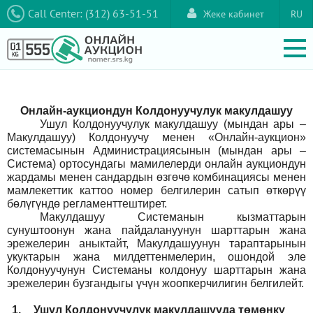
Call Center: (312) 63-51-51
Жеке кабинет
RU
Онлайн-аукциондун Колдонуучулук макулдашуу
Ушул Колдонуучулук макулдашуу (мындан ары –
Макулдашуу) Колдонуучу менен «Онлайн-аукцион»
системасынын Администрациясынын (мындан ары –
Система) ортосундагы мамилелерди онлайн аукциондун
жардамы менен сандардын өзгөчө комбинациясы менен
мамлекеттик каттоо номер белгилерин сатып өткөрүү
бөлүгүндө регламенттештирет.
Макулдашуу Системанын кызматтарын
сунуштоонун жана пайдалануунун шарттарын жана
эрежелерин аныктайт, Макулдашуунун тараптарынын
укуктарын жана милдеттенмелерин, ошондой эле
Колдонуучунун Системаны колдонуу шарттарын жана
эрежелерин бузгандыгы үчүн жоопкерчилигин белгилейт.
1.
Ушул Колдонуучулук макулдашууда төмөнкү