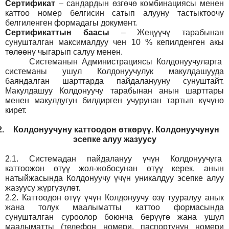
Сертификат
– сандардын өзгөчө комбинациясы менен
каттоо номер белгисин сатып алууну тастыктоочу
белгиленген формадагы документ
.
Сертификаттын баасы
– Жеңүүчү тарабынан
сунушталган максималдуу чен 10 % кепилденген акы
төлөөнү чыгарып салуу менен.
Системанын
Администрация
сы Колдонуучуларга
системаны ушул Колдонуучулук макулдашууда
баяндалган шарттарда пайдаланууну сунуштайт.
Макулдашуу Колдонуучу тарабынан анын шарттары
менен макулдугун билдирген учурунан тартып күчүнө
кирет.
2.
Колдонуучуну каттоодон өткөрүү. Колдонуучунун
эсепке алуу жазуусу
2.1.
Системадан пайдалануу үчүн Колдонуучуга
каттоожон өтүү жол-жобосунан өтүү керек, анын
натыйжасында Колдонуучу үчүн уникалдуу эсепке алуу
жазуусу жүргүзүлөт.
2.2.
Каттоодон өтүү үчүн Колдонуучу өзү тууралуу анык
жана толук маалыматты каттоо формасында
сунушталган суроолор боюнча берүүгө жана ушул
маалыматты (телефон номери, паспортунун номери