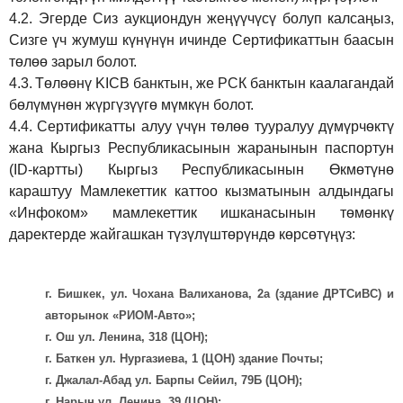
4.2.
Эгерде Сиз аукциондун жеңүүчүсү болуп калсаңыз,
Сизге үч жумуш күнүнүн ичинде Сертификаттын баасын
төлөө зарыл болот.
4.3.
Төлөөнү KICB банктын, же РСК банктын каалагандай
бөлүмүнөн жүргүзүүгө мүмкүн болот.
4.4.
Сертификатты алуу үчүн төлөө тууралуу дүмүрчөктү
жана Кыргыз Республикасынын жаранынын паспортун
(ID-картты) Кыргыз Республикасынын Өкмөтүнө
караштуу Мамлекеттик каттоо кызматынын алдындагы
«Инфоком» мамлекеттик ишканасынын төмөнкү
даректерде жайгашкан түзүлүштөрүндө көрсөтүңүз:
г. Бишкек, ул. Чохана Валиханова, 2а (здание ДРТСиВС) и
авторынок «РИОМ-Авто»;
г. Ош ул. Ленина, 318 (ЦОН);
г. Баткен ул. Нургазиева, 1 (ЦОН) здание Почты;
г. Джалал-Абад ул. Барпы Сейил, 79Б (ЦОН);
г. Нарын ул. Ленина, 39 (ЦОН);