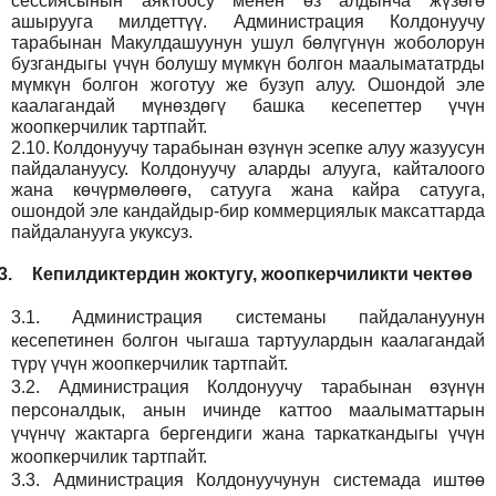
сессиясынын аяктоосу менен өз алдынча жүзөгө
ашырууга милдеттүү. Администрация Колдонуучу
тарабынан Макулдашуунун ушул бөлүгүнүн жоболорун
бузгандыгы үчүн болушу мүмкүн болгон маалымататрды
мүмкүн болгон жоготуу же бузуп алуу. Ошондой эле
каалагандай мүнөздөгү башка кесепеттер үчүн
жоопкерчилик тартпайт.
2.10.
Колдонуучу тарабынан өзүнүн эсепке алуу жазуусун
пайдалануусу. Колдонуучу аларды алууга, кайталоого
жана көчүрмөлөөгө, сатууга жана кайра сатууга,
ошондой эле кандайдыр-бир коммерциялык максаттарда
пайдаланууга укуксуз.
3.
Кепилдиктердин жоктугу, жоопкерчиликти чектөө
3.1.
Администрация
системаны пайдалануунун
кесепетинен болгон чыгаша тартуулардын каалагандай
түрү үчүн жоопкерчилик тартпайт.
3.2.
Администрация
Колдонуучу тарабынан өзүнүн
персоналдык, анын ичинде каттоо маалыматтарын
үчүнчү жактарга бергендиги жана таркаткандыгы үчүн
жоопкерчилик тартпайт.
3.3.
Администрация
Колдонуучунун системада иштөө