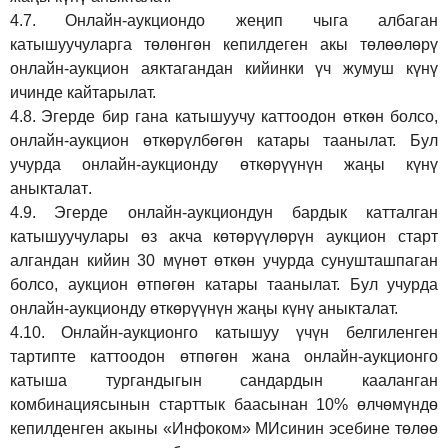
4.7.
Онлайн-аукциондо жеңип чыга албаган
катышуучуларга төлөнгөн кепилдеген акы төлөөлөрү
онлайн-аукцион аяктагандан кийинки үч жумуш күнү
ичинде кайтарылат.
4.8.
Эгерде бир гана катышуучу каттоодон өткөн болсо,
онлайн-аукцион өткөрүл
бө
гөн катары таанылат.
Бул
учурда онлайн-аукционду өткөрүүнүн жаңы күнү
аныкталат
.
4.9.
Эгерде онлайн-аукциондун бардык катталган
катышуучулары өз акча көтөрүүлөрүн аукцион старт
алгандан кийин 30 мүнөт өткөн учурда сунушташпаган
болсо, аукцион өтпөгөн катары таанылат. Бул учурда
онлайн-аукционду өткөрүүнүн жаңы күнү аныкталат.
4.10.
Онлайн-аукционго катышуу үчүн белгиленген
тартипте каттоодон өтпөгөн жана онлайн-аукционго
катыша тургандыгын сандардын кааланган
комбинациясынын старттык баасынан 10% өлчөмүндө
кепилденген акыны
«Инфоком»
МИсинин эсебине төлөө