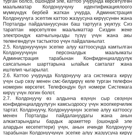
турган болсо, ошондой эле, каттоо учурунда көрсөтүлгөн
маалыматар Колдонуучуну идентификациялоого
мүмкүндүк бербей жаткан учурда, Администрация
Колдонуучуга эсептик каттоо жазуусуна кирүүсүнөн жана
Порталды пайдалануусунан баш тартууга укуктуу. Сиз
тараптан көрсөтүлгөн маалыматтар Сиздин жеке
электрондук капчыгыңызды түзүү үчүн жана акы
төлөнгөндүгүн тастыктоо үчүн пайдаланылат.
2.5.
Колдонуучунун эсепке алуу каттоосунда камтылган
Колдонуучунун персоналдык маалыматы
Администрация тарабынан Конфиденциалдуулук
саясатынын шарттарына ылайык сакталат жана
иштелип чыгарылат.
2.6.
Каттоо учурунда Колдонуучу ага системага кирүү
үчүн сыр сөзү менен смс-билдирүү келе турган телефон
номерин көрсөтөт. Телефондун бул номери Системага
кирүү үчүн логин болот.
2.7.
Колдонуучу өз алдынча өзүнүн сыр сөзүнүн
конфиденциалдуулугун камсыздоосу үчүн жоопкерчилик
тартат. Колдонуучу, Колдонуучунун эсепке алуу каттоосу
менен Порталды пайдалануудагы жана анын
алкактарындагы бардык аракеттер (ошондой эле
алардын кесепеттери) үчүн, анын ичинде Колдонуучу
тарабынан Колдонуучунун эсепке алуу жазуусуна кирүү