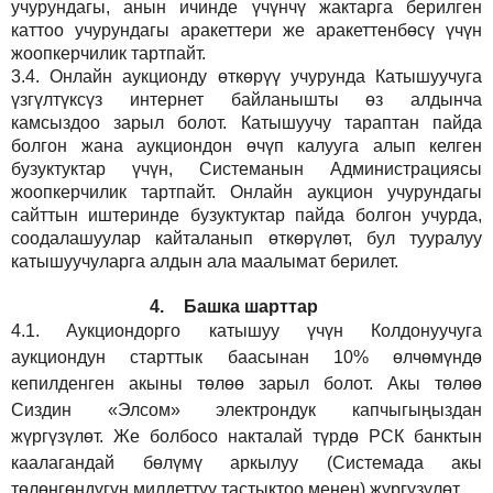
учурундагы, анын ичинде үчүнчү жактарга берилген
каттоо учурундагы аракеттери же аракеттенбөсү үчүн
жоопкерчилик тартпайт.
3.4.
Онлайн аукционду өткөрүү учурунда Катышуучуга
үзгүлтүксүз интернет байланышты өз алдынча
камсыздоо
зарыл
болот.
Катышуучу тараптан пайда
болгон жана аукциондон өчүп калууга алып келген
бузуктуктар үчүн, Системанын Администрациясы
жоопкерчилик тартпайт. Онлайн аукцион учурундагы
сайттын иштеринде бузуктуктар пайда болгон учурда,
соодалашуулар кайталанып өткөрүлөт, бул тууралуу
катышуучуларга алдын ала маалымат берилет.
4.
Башка шарттар
4.1.
Аукциондорго катышуу үчүн Колдонуучуга
аукциондун старттык баасынан 10% өлчөмүндө
кепилденген акыны төлөө зарыл болот. Акы төлөө
Сиздин
«Элсом»
электрондук капчыгыңыздан
жүргүзүлөт. Же болбосо накталай түрдө РСК банктын
каалагандай бөлүмү аркылуу (Системада акы
төлөнгөндүгүн милдеттүү тастыктоо менен) жүргүзүлөт.