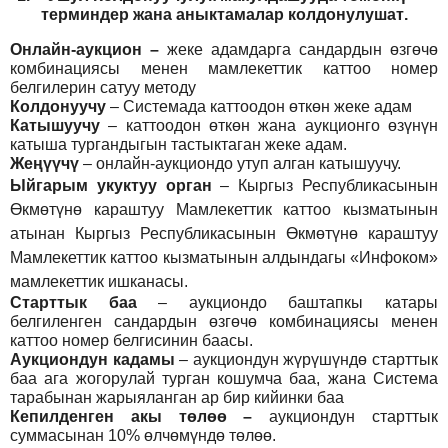
т
ерминдер жана аныктамалар
колдонулушат
.
Онлайн-аукцион –
жеке адамдарга сандардын өзгөчө
комбинациясы менен мамлекеттик каттоо номер
белгилерин сатуу методу
Колдонуучу
–
Системада каттоодон өткөн жеке адам
Катышуучу
–
каттоодон өткөн жана аукционго өзүнүн
катыша тургандыгын тастыктаган жеке адам
.
Жеңүүчү
–
онлайн-аукциондо утуп алган катышуучу.
Ыйгарым укуктуу орган
–
Кыргыз Республикасынын
Өкмөтүнө караштуу Мамлекеттик каттоо кызматынын
атынан Кыргыз Республикасынын Өкмөтүнө караштуу
Мамлекеттик каттоо кызматынын алдындагы «Инфоком»
мамлекеттик ишканасы.
Старттык баа
– аукциондо баштапкы катары
белгиленген сандардын өзгөчө комбинациясы менен
каттоо номер белгисинин баасы.
Аукциондун кадамы
– аукциондун жүрүшүндө старттык
баа ага жогорулай турган кошумча баа, жана Система
тарабынан жарыяланган ар бир кийинки баа
Кепилденген акы төлөө
–
аукциондун старттык
суммасынан 10% өлчөмүндө төлөө.