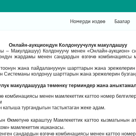
Номерди издөө
Баалар
Онлайн-аукциондун Колдонуучулук макулдашуу
ры – Макулдашуу) Колдонуучу менен «Онлайн-аукцион» 
ондун жардамы менен сандардын өзгөчө комбинациясы м
оонун жана пайдалануунун шарттарын жана эрежелерин 
н Системаны колдонуу шарттарын жана эрежелерин бузганд
лук макулдашууда төмөнкү т
ерминдер жана аныктама
ө комбинациясы менен мамлекеттик каттоо номер белгилер
м
үн катыша тургандыгын тастыктаган жеке адам
.
ын Өкмөтүнө караштуу Мамлекеттик каттоо кызматынын а
ом» мамлекеттик ишканасы.
енген сандардын өзгөчө комбинациясы менен каттоо номер