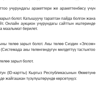
тоо учурундагы аракеттери же аракеттенбөсү үчүн
зарыл
болот.
Катышуучу тараптан пайда болгон жана
йт. Онлайн аукцион учурундагы сайттын иштеринде
ла маалымат берилет.
ыны төлөө зарыл болот. Акы төлөө Сиздин
«Элсом»
 (Системада акы төлөнгөндүгүн милдеттүү тастыктоо
төлөө зарыл болот.
ун (ID-картты) Кыргыз Республикасынын Өкмөтүнө
е жайгашкан түзүлүштөрүндө көрсөтүңүз: