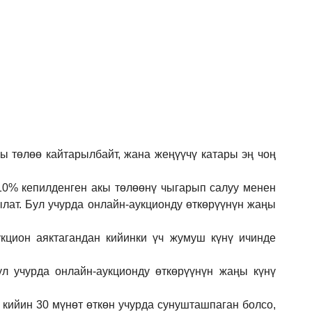
кы төлөө кайтарылбайт, жана жеңүүчү катары эң чоң
 10% кепилденген акы төлөөнү чыгарып салуу менен
ылат. Бул учурда онлайн-аукционду өткөрүүнүн жаңы
кцион аяктагандан кийинки үч жумуш күнү ичинде
ул учурда онлайн-аукционду өткөрүүнүн жаңы күнү
 кийин 30 мүнөт өткөн учурда сунушташпаган болсо,