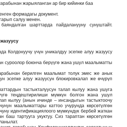
 тарабынан жарыяланган ар бир кийинки баа
ленген формадагы документ
.
гарып салуу менен.
баяндалган шарттарда пайдаланууну сунуштайт.
 жазуусу
да Колдонуучу үчүн уникалдуу эсепке алуу жазуусу
ган суроолор боюнча берүүгө жана ушул маалыматты
арабынан берилген маалымат толук эмес же анык
ун эсепке алуу жазуусун блокировкалап же өчүрүп
аттардын тастыкталуусун талап кылуу жана ушуга
үүгө теңдештирилиши мүмкүн болгон жана ушул
лап кылуу (анын ичинде – инсандыгын тастыктоочу
учунун маалыматтары каттоо учурунда көрсөтүлгөн
учуну идентификациялоого мүмкүндүк бербей жаткан
 баш тартууга укуктуу. Сиз тараптан көрсөтүлгөн
ланылат.