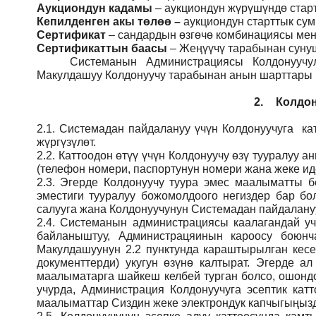
Аукциондун кадамы
– аукциондун жүрүшүндө стар
Кепилденген акы төлөө
–
аукциондун старттык су
Сертификат
– сандардын өзгөчө комбинациясы мене
Сертификаттын баасы
– Жеңүүчү тарабынан сунуш
Системанын
Администрация
сы Колдонуучу
Макулдашуу Колдонуучу тарабынан анын шарттары ме
2.
Колдон
2.1.
Системадан пайдалануу үчүн Колдонуучуга кат
жүргүзүлөт.
2.2.
Каттоодон өтүү үчүн Колдонуучу өзү тууралуу
(телефон номери, паспортунун номери жана жеке ид
2.3.
Эгерде Колдонуучу туура эмес маалыматты б
эместиги тууралуу божомолдоого негиздер бар бо
салууга жана Колдонуучунун Системадан пайдалануу
2.4.
Системанын администрациясы каалагандай учу
байланыштуу, Администрацяинын кароосу боюн
Макулдашуунун 2.2 пунктунда караштырылган кесе
документтерди) укугун өзүнө калтырат. Эгерде а
маалыматарга шайкеш келбей турган болсо, ошондо
учурда, Администрация Колдонуучуга эсептик кат
маалыматтар Сиздин жеке электрондук капчыгыңызды