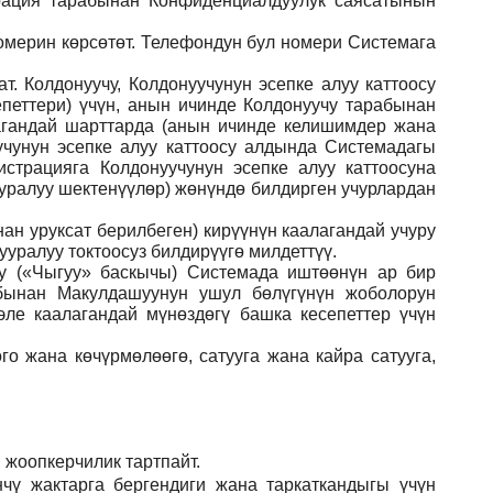
рация тарабынан Конфиденциалдуулук саясатынын
номерин көрсөтөт. Телефондун бул номери Системага
. Колдонуучу, Колдонуучунун эсепке алуу каттоосу
еттери) үчүн, анын ичинде Колдонуучу тарабынан
агандай шарттарда (анын ичинде келишимдер жана
чунун эсепке алуу каттоосу алдында Системадагы
страцияга Колдонуучунун эсепке алуу каттоосуна
ууралуу шектенүүлөр) жөнүндө билдирген учурлардан
ан уруксат берилбеген) кирүүнүн каалагандай учуру
уралуу токтоосуз билдирүүгө милдеттүү.
ну («Чыгуу» баскычы) Системада иштөөнүн ар бир
абынан Макулдашуунун ушул бөлүгүнүн жоболорун
ле каалагандай мүнөздөгү башка кесепеттер үчүн
го жана көчүрмөлөөгө, сатууга жана кайра сатууга,
 жоопкерчилик тартпайт.
чү жактарга бергендиги жана таркаткандыгы үчүн