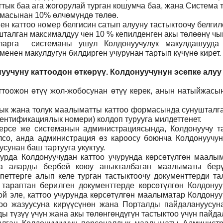
ттык баа ага жогорулай турган кошумча баа, жана Система
ммасынан 10% өлчөмүндө төлөө.
н каттоо номер белгисин сатып алууну тастыктоочу белги
талган максималдуу чен 10 % кепилденген акы төлөөнү чы
ларга системаны ушул Колдонуучулук макулдашууда 
нен макулдугун билдирген учурунан тартып күчүнө кирет.
уучуну каттоодон өткөрүү. Колдонуучунун эсепке алуу
тоожон өтүү жол-жобосунан өтүү керек, анын натыйжасын
 анык жана толук маалыматты каттоо формасында сунуштал
ентификациялык номери) колдоп турууга милдеттенет.
ерсе же системанын администрациясында, Колдонуучу т
лсо, анда администрация өз кароосу боюнча Колдонуучун
сунан баш тартууга укуктуу.
рда Колдонуучудан каттоо учурунда көрсөтүлгөн маалым
ча аларды бербей коюу аныкталбаган маалыматы бер
петтерге алып келе турган тастыктоочу документтерди та
л тараптан берилген документтерде көрсөтүлгөн Колдону
й эле, каттоо учурунда көрсөтүлгөн маалыматар Колдону
тоо жазуусуна кирүүсүнөн жана Порталды пайдалануусунан
 түзүү үчүн жана акы төлөнгөндүгүн тастыктоо үчүн пайда