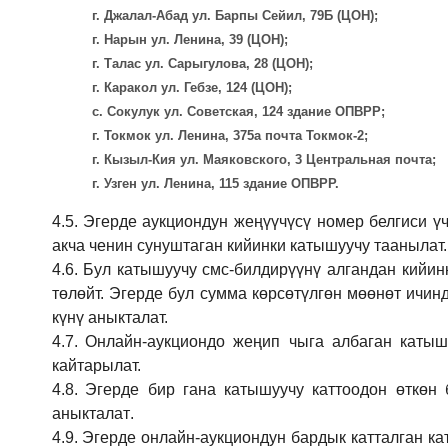
г. Джалал-Абад ул. Барпы Сейил, 79Б (ЦОН);
г. Нарын ул. Ленина, 39 (ЦОН);
г. Талас ул. Сарыгулова, 28 (ЦОН);
г. Каракол ул. Гебзе, 124 (ЦОН);
с. Сокулук ул. Советская, 124 здание ОПВРР;
г. Токмок ул. Ленина, 375а почта Токмок-2;
г. Кызыл-Кия ул. Маяковского, 3 Центральная почта;
г. Узген ул. Ленина, 115 здание ОПВРР.
4.5.
Эгерде аукциондун жеңүүчүсү номер белгиси үч
акча ченин сунуштаган кийинки катышуучу таанылат.
4.6.
Бул катышуучу смс-билдирүүнү алгандан кийин
төлөйт. Эгерде бул сумма көрсөтүлгөн мөөнөт ичин
күнү аныкталат.
4.7.
Онлайн-аукциондо жеңип чыга албаган катышу
кайтарылат.
4.8.
Эгерде бир гана катышуучу каттоодон өткөн 
аныкталат
.
4.9.
Эгерде онлайн-аукциондун бардык катталган ка