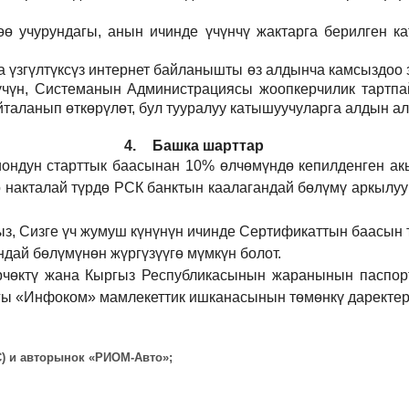
 учурундагы, анын ичинде үчүнчү жактарга берилген кат
а үзгүлтүксүз интернет байланышты өз алдынча камсыздоо
р үчүн, Системанын Администрациясы жоопкерчилик тартпа
йталанып өткөрүлөт, бул тууралуу катышуучуларга алдын а
4.
Башка шарттар
иондун старттык баасынан 10% өлчөмүндө кепилденген ак
 накталай түрдө РСК банктын каалагандай бөлүмү аркылуу
ыз, Сизге үч жумуш күнүнүн ичинде Сертификаттын баасын 
дай бөлүмүнөн жүргүзүүгө мүмкүн болот.
рчөктү жана Кыргыз Республикасынын жаранынын паспорт
ы «Инфоком» мамлекеттик ишканасынын төмөнкү даректерд
ВС) и авторынок «РИОМ-Авто»;