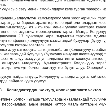
тылган Колдонуучунун персоналдык маалыматы Админист
ат.
ү үчүн сыр сөзү менен смс-билдирүү келе турган телефон 
фиденциалдуулугун камсыздоосу үчүн жоопкерчилик тартат
тарындагы бардык аракеттер (ошондой эле алардын кесеп
н маалыматтарды өз ыктыяры менен үчүнчү жактарга каал
 менен өз алдынча жоопкерчилик тартат. Мында Колдонуу
дашуунун 2.7 пунктунда караштырылган тартипте Админи
үнүн конфиденциалдуулугун каалагандай бузуулар (бузуу т
үзүлгөн катары эсептелишет.
пке алуу каттоосуна санкцияланбаган (Колдонуучу тарабын
н каалагандай бузулушу (бузулушу жөнүндө шектенүүлөр) ту
н эсепке алуу жазуусунун алдында ишти коопсуз аяктоо
 ашырууга милдеттүү. Администрация Колдонуучу тар
атрды мүмкүн болгон жоготуу же бузуп алуу. Ошондой э
уусун пайдалануусу. Колдонуучу аларды алууга, кайталоо
рда пайдаланууга укуксуз.
3.
Кепилдиктердин жоктугу, жоопкерчиликти чектөө
етинен болгон чыгаша тартуулардын каалагандай түрү үчүн
н персоналдык, анын ичинде каттоо маалыматтарын үчүн