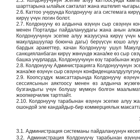
2.5.
Колдонуучунун эсепке алуу каттоосунда кам
шарттарына ылайык сакталат жана иштелип чыгарыл
2.6.
Каттоо учурунда Колдонуучу ага системага кирү
кирүү үчүн логин болот.
2.7.
Колдонуучу өз алдынча өзүнүн сыр сөзүнүн кон
менен Порталды пайдалануудагы жана анын алкак
Колдонуучунун эсепке алуу жазуусуна кирүү үчү
макулдашуулар боюнча дагы) берүүсүн кошо алуу
бардык аракеттер, качан Колдонуучу ушул Макул
санкцияланбаган кирүү жөнүндө жана/же өз сыр сөз
башка учурларда, Колдонуучунун өзү тарабынан жүрг
2.8.
Колдонуучу Администрацияга Колдонуучунун эсе
жана/же өзүнүн сыр сөзүнүн конфиденциалдуулугуну
2.9.
Коопсуздук максаттарында Колдонуучу өзүнү
сессиясынын аяктоосу менен өз алдынча жүзөгө
бузгандыгы үчүн болушу мүмкүн болгон маалымат
жоопкерчилик тартпайт.
2.10.
Колдонуучу тарабынан өзүнүн эсепке алуу жаз
ошондой эле кандайдыр-бир коммерциялык максатта
3.1.
Администрация
системаны пайдалануунун кесеп
3.2.
Администрация
Колдонуучу тарабынан өзүнү