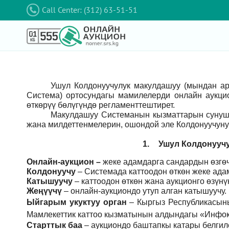
Call Center: (312) 63-51-51
Ушул Колдонуучулук макулдашуу (мындан а
Система) ортосундагы мамилелерди онлайн аукци
өткөрүү бөлүгүндө регламенттештирет.
Макулдашуу Системанын кызматтарын сунушт
жана милдеттенмелерин, ошондой эле Колдонуучуну
1.
Ушул Колдонуучу
Онлайн-аукцион –
жеке адамдарга сандардын өзгөч
Колдонуучу
–
Системада каттоодон өткөн жеке ада
Катышуучу
–
каттоодон өткөн жана аукционго өзүн
Жеңүүчү
–
онлайн-аукциондо утуп алган катышуучу.
Ыйгарым укуктуу орган
–
Кыргыз Республикасын
Мамлекеттик каттоо кызматынын алдындагы «Инфок
Старттык баа
– аукциондо баштапкы катары белгил