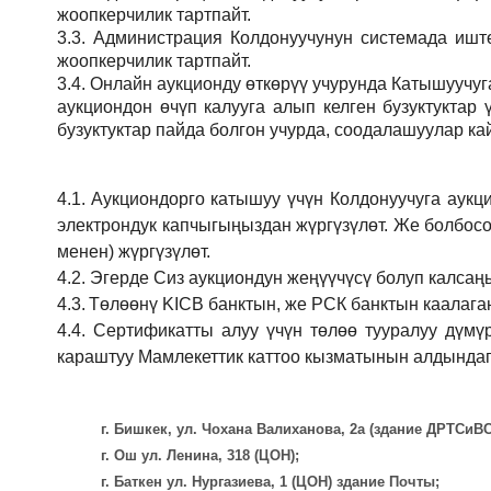
жоопкерчилик тартпайт.
3.3.
Администрация
Колдонуучунун системада иштөө
жоопкерчилик тартпайт.
3.4.
Онлайн аукционду өткөрүү учурунда Катышуучуг
аукциондон өчүп калууга алып келген бузуктукта
бузуктуктар пайда болгон учурда, соодалашуулар ка
4.1.
Аукциондорго катышуу үчүн Колдонуучуга аукц
электрондук капчыгыңыздан жүргүзүлөт. Же болбосо
менен) жүргүзүлөт.
4.2.
Эгерде Сиз аукциондун жеңүүчүсү болуп калсаң
4.3.
Төлөөнү KICB банктын, же РСК банктын каалаган
4.4.
Сертификатты алуу үчүн төлөө тууралуу дүмү
караштуу Мамлекеттик каттоо кызматынын алдындаг
г. Бишкек, ул. Чохана Валиханова, 2а (здание ДРТСи
г. Ош ул. Ленина, 318 (ЦОН);
г. Баткен ул. Нургазиева, 1 (ЦОН) здание Почты;