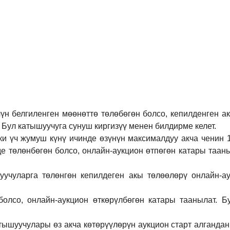
үн белгиленген мөөнөттө төлөбөгөн болсо, кепилденген а
 Бул катышуучуга сунуш киргиз
үү
менен билдирме келет.
ки үч жумуш күнү ичинде өзүнүн максималдуу акча ченин
де төлөнбөгөн болсо, онлайн-аукцион өтпөгөн катары таан
учуларга төлөнгөн кепилдеген акы төлөөлөрү онлайн-ау
болсо, онлайн-аукцион өткөрүл
бө
гөн катары таанылат.
Б
тышуучулары өз акча көтөрүүлөрүн аукцион старт алгандан