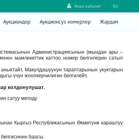
Жеке кабинет
RU
Аукциондор
Аукционсуз номерлер
Жардам
системасынын Администрациясынын (мындан ары –
енен мамлекеттик каттоо номер белгилерин сатып
аныктайт, Макулдашуунун тараптарынын укуктарын
ыгы үчүн жоопкерчилигин белгилейт.
лар
колдонулушат
.
ин сатуу методу
тынан Кыргыз Республикасынын Өкмөтүнө караштуу
 белгисинин баасы.