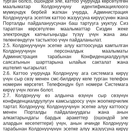
турган болсо, ошондой эле, каттоо учурунда көрсөтүлгөн
маалыматар Колдонуучуну идентификациялоого
мүмкүндүк бербей жаткан учурда, Администрация
Колдонуучуга эсептик каттоо жазуусуна кирүүсүнөн жана
Порталды пайдалануусунан баш тартууга укуктуу. Сиз
тараптан көрсөтүлгөн маалыматтар Сиздин жеке
электрондук капчыгыңызды түзүү үчүн жана акы
төлөнгөндүгүн тастыктоо үчүн пайдаланылат.
2.5.
Колдонуучунун эсепке алуу каттоосунда камтылган
Колдонуучунун персоналдык маалыматы
Администрация тарабынан Конфиденциалдуулук
саясатынын шарттарына ылайык сакталат жана
иштелип чыгарылат.
2.6.
Каттоо учурунда Колдонуучу ага системага кирүү
үчүн сыр сөзү менен смс-билдирүү келе турган телефон
номерин көрсөтөт. Телефондун бул номери Системага
кирүү үчүн логин болот.
2.7.
Колдонуучу өз алдынча өзүнүн сыр сөзүнүн
конфиденциалдуулугун камсыздоосу үчүн жоопкерчилик
тартат. Колдонуучу, Колдонуучунун эсепке алуу каттоосу
менен Порталды пайдалануудагы жана анын
алкактарындагы бардык аракеттер (ошондой эле
алардын кесепеттери) үчүн, анын ичинде Колдонуучу
тарабынан Колдонуучунун эсепке алуу жазуусуна кирүү