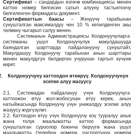
Сертификат
– сандардын өзгөчө комбинациясы менен
каттоо номер белгисин сатып алууну тастыктоочу
белгиленген формадагы документ
.
Сертификаттын баасы
– Жеңүүчү тарабынан
сунушталган максималдуу чен 10 % кепилденген акы
төлөөнү чыгарып салуу менен.
Системанын
Администрация
сы Колдонуучуларга
системаны ушул Колдонуучулук макулдашууда
баяндалган шарттарда пайдаланууну сунуштайт.
Макулдашуу Колдонуучу тарабынан анын шарттары
менен макулдугун билдирген учурунан тартып күчүнө
кирет.
2.
Колдонуучуну каттоодон өткөрүү. Колдонуучунун
эсепке алуу жазуусу
2.1.
Системадан пайдалануу үчүн Колдонуучуга
каттоожон өтүү жол-жобосунан өтүү керек, анын
натыйжасында Колдонуучу үчүн уникалдуу эсепке алуу
жазуусу жүргүзүлөт.
2.2.
Каттоодон өтүү үчүн Колдонуучу өзү тууралуу анык
жана толук маалыматты каттоо формасында
сунушталган суроолор боюнча берүүгө жана ушул
маалыматты (телефон номери, паспортунун номери