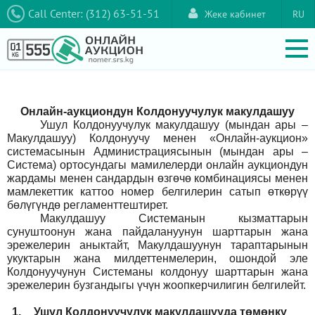
Call Center: (312) 63-51-51
Жеке кабинет
RU
Онлайн-аукциондун Колдонуучулук макулдашуу
Ушул Колдонуучулук макулдашуу (мындан ары –
Макулдашуу) Колдонуучу менен «Онлайн-аукцион»
системасынын Администрациясынын (мындан ары –
Система) ортосундагы мамилелерди онлайн аукциондун
жардамы менен сандардын өзгөчө комбинациясы менен
мамлекеттик каттоо номер белгилерин сатып өткөрүү
бөлүгүндө регламенттештирет.
Макулдашуу Системанын кызматтарын
сунуштоонун жана пайдалануунун шарттарын жана
эрежелерин аныктайт, Макулдашуунун тараптарынын
укуктарын жана милдеттенмелерин, ошондой эле
Колдонуучунун Системаны колдонуу шарттарын жана
эрежелерин бузгандыгы үчүн жоопкерчилигин белгилейт.
1.
Ушул Колдонуучулук макулдашууда төмөнкү