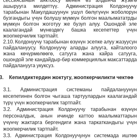
сессиясынын аяктоосу менен өз алдынча жүзөгө
ашырууга милдеттүү. Администрация Колдонуучу
тарабынан Макулдашуунун ушул бөлүгүнүн жоболорун
бузгандыгы үчүн болушу мүмкүн болгон маалымататрды
мүмкүн болгон жоготуу же бузуп алуу. Ошондой эле
каалагандай мүнөздөгү башка кесепеттер үчүн
жоопкерчилик тартпайт.
2.10.
Колдонуучу тарабынан өзүнүн эсепке алуу жазуусун
пайдалануусу. Колдонуучу аларды алууга, кайталоого
жана көчүрмөлөөгө, сатууга жана кайра сатууга,
ошондой эле кандайдыр-бир коммерциялык максаттарда
пайдаланууга укуксуз.
3.
Кепилдиктердин жоктугу, жоопкерчиликти чектөө
3.1.
Администрация
системаны пайдалануунун
кесепетинен болгон чыгаша тартуулардын каалагандай
түрү үчүн жоопкерчилик тартпайт.
3.2.
Администрация
Колдонуучу тарабынан өзүнүн
персоналдык, анын ичинде каттоо маалыматтарын
үчүнчү жактарга бергендиги жана таркаткандыгы үчүн
жоопкерчилик тартпайт.
3.3.
Администрация
Колдонуучунун системада иштөө