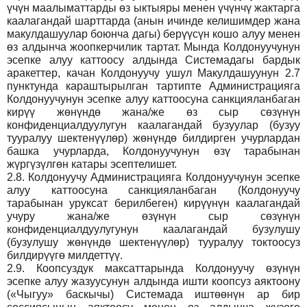
үчүн маалыматтарды өз ыктыяры менен үчүнчү жактарга
каалагандай шарттарда (анын ичинде келишимдер жана
макулдашуулар боюнча дагы) берүүсүн кошо алуу менен
өз алдынча жоопкерчилик тартат. Мында Колдонуучунун
эсепке алуу каттоосу алдында Системадагы бардык
аракеттер, качан Колдонуучу ушул Макулдашуунун 2.7
пунктунда караштырылган тартипте Администрацияга
Колдонуучунун эсепке алуу каттоосуна санкцияланбаган
кирүү жөнүндө жана/же өз сыр сөзүнүн
конфиденциалдуулугун каалагандай бузуулар (бузуу
тууралуу шектенүүлөр) жөнүндө билдирген учурлардан
башка учурларда, Колдонуучунун өзү тарабынан
жүргүзүлгөн катары эсептелишет.
2.8.
Колдонуучу Администрацияга Колдонуучунун эсепке
алуу каттоосуна санкцияланбаган (Колдонуучу
тарабынан уруксат берилбеген) кирүүнүн каалагандай
учуру жана/же өзүнүн сыр сөзүнүн
конфиденциалдуулугунун каалагандай бузулушу
(бузулушу жөнүндө шектенүүлөр) тууралуу токтоосуз
билдирүүгө милдеттүү.
2.9.
Коопсуздук максаттарында Колдонуучу өзүнүн
эсепке алуу жазуусунун алдында ишти коопсуз аяктоону
(«Чыгуу» баскычы) Системада иштөөнүн ар бир