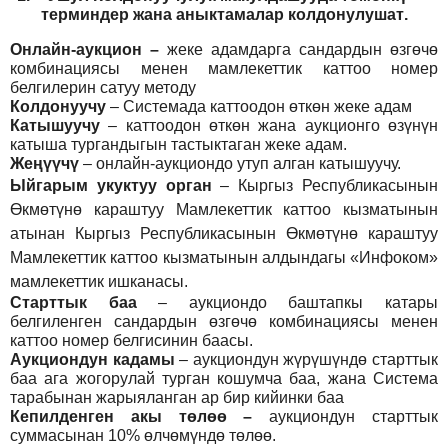
т
ерминдер жана аныктамалар
колдонулушат
.
Онлайн-аукцион –
жеке адамдарга сандардын өзгөчө
комбинациясы менен мамлекеттик каттоо номер
белгилерин сатуу методу
Колдонуучу
–
Системада каттоодон өткөн жеке адам
Катышуучу
–
каттоодон өткөн жана аукционго өзүнүн
катыша тургандыгын тастыктаган жеке адам
.
Жеңүүчү
–
онлайн-аукциондо утуп алган катышуучу.
Ыйгарым укуктуу орган
–
Кыргыз Республикасынын
Өкмөтүнө караштуу Мамлекеттик каттоо кызматынын
атынан Кыргыз Республикасынын Өкмөтүнө караштуу
Мамлекеттик каттоо кызматынын алдындагы «Инфоком»
мамлекеттик ишканасы.
Старттык баа
– аукциондо баштапкы катары
белгиленген сандардын өзгөчө комбинациясы менен
каттоо номер белгисинин баасы.
Аукциондун кадамы
– аукциондун жүрүшүндө старттык
баа ага жогорулай турган кошумча баа, жана Система
тарабынан жарыяланган ар бир кийинки баа
Кепилденген акы төлөө
–
аукциондун старттык
суммасынан 10% өлчөмүндө төлөө.