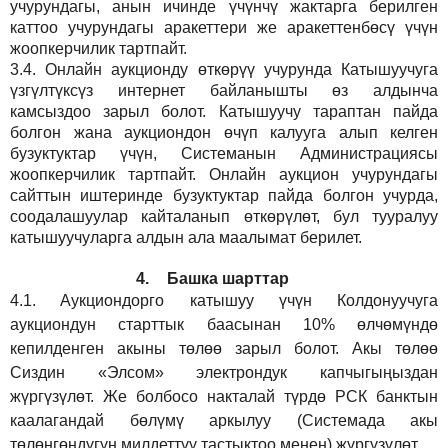
учурундагы, анын ичинде үчүнчү жактарга берилген
каттоо учурундагы аракеттери же аракеттенбөсү үчүн
жоопкерчилик тартпайт.
3.4.
Онлайн аукционду өткөрүү учурунда Катышуучуга
үзгүлтүксүз интернет байланышты өз алдынча
камсыздоо
зарыл
болот.
Катышуучу тараптан пайда
болгон жана аукциондон өчүп калууга алып келген
бузуктуктар үчүн, Системанын Администрациясы
жоопкерчилик тартпайт. Онлайн аукцион учурундагы
сайттын иштеринде бузуктуктар пайда болгон учурда,
соодалашуулар кайталанып өткөрүлөт, бул тууралуу
катышуучуларга алдын ала маалымат берилет.
4.
Башка шарттар
4.1.
Аукциондорго катышуу үчүн Колдонуучуга
аукциондун старттык баасынан 10% өлчөмүндө
кепилденген акыны төлөө зарыл болот. Акы төлөө
Сиздин
«Элсом»
электрондук капчыгыңыздан
жүргүзүлөт. Же болбосо накталай түрдө РСК банктын
каалагандай бөлүмү аркылуу (Системада акы
төлөнгөндүгүн милдеттүү тастыктоо менен) жүргүзүлөт.