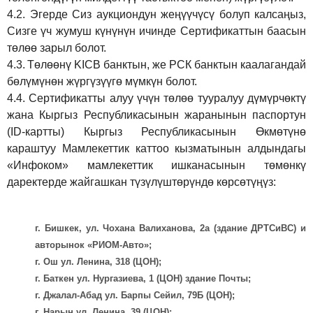
4.2.
Эгерде Сиз аукциондун жеңүүчүсү болуп калсаңыз,
Сизге үч жумуш күнүнүн ичинде Сертификаттын баасын
төлөө зарыл болот.
4.3.
Төлөөнү KICB банктын, же РСК банктын каалагандай
бөлүмүнөн жүргүзүүгө мүмкүн болот.
4.4.
Сертификатты алуу үчүн төлөө тууралуу дүмүрчөктү
жана Кыргыз Республикасынын жаранынын паспортун
(ID-картты) Кыргыз Республикасынын Өкмөтүнө
караштуу Мамлекеттик каттоо кызматынын алдындагы
«Инфоком» мамлекеттик ишканасынын төмөнкү
даректерде жайгашкан түзүлүштөрүндө көрсөтүңүз:
г. Бишкек, ул. Чохана Валиханова, 2а (здание ДРТСиВС) и
авторынок «РИОМ-Авто»;
г. Ош ул. Ленина, 318 (ЦОН);
г. Баткен ул. Нургазиева, 1 (ЦОН) здание Почты;
г. Джалал-Абад ул. Барпы Сейил, 79Б (ЦОН);
г. Нарын ул. Ленина, 39 (ЦОН);