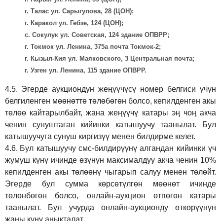
г. Талас ул. Сарыгулова, 28 (ЦОН);
г. Каракол ул. Гебзе, 124 (ЦОН);
с. Сокулук ул. Советская, 124 здание ОПВРР;
г. Токмок ул. Ленина, 375а почта Токмок-2;
г. Кызыл-Кия ул. Маяковского, 3 Центральная почта;
г. Узген ул. Ленина, 115 здание ОПВРР.
4.5.
Эгерде аукциондун жеңүүчүсү номер белгиси үчүн
белгиленген мөөнөттө төлөбөгөн болсо, кепилденген акы
төлөө кайтарылбайт, жана жеңүүчү катары эң чоң акча
ченин сунуштаган кийинки катышуучу таанылат. Бул
катышуучуга сунуш киргиз
үү
менен билдирме келет.
4.6.
Бул катышуучу смс-билдирүүнү алгандан кийинки үч
жумуш күнү ичинде өзүнүн максималдуу акча ченин 10%
кепилденген акы төлөөнү чыгарып салуу менен төлөйт.
Эгерде бул сумма көрсөтүлгөн мөөнөт ичинде
төлөнбөгөн болсо, онлайн-аукцион өтпөгөн катары
таанылат. Бул учурда онлайн-аукционду өткөрүүнүн
жаңы күнү аныкталат.