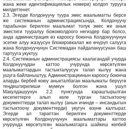
жана жеке идентификациялык номери) колдоп турууга
милдеттенет.
2.3.
Эгерде Колдонуучу туура эмес маалыматты берсе
же системанын администрациясында, Колдонуучу
тарабынан берилген маалымат толук эмес же анык
эместиги тууралуу божомолдоого негиздер бар болсо,
анда администрация өз кароосу боюнча Колдонуучунун
эсепке алуу жазуусун блокировкалап же өчүрүп салууга
жана Колдонуучунун Системадан пайдалануусунан баш
тартууга укуктуу.
2.4.
Системанын администрациясы каалагандай учурда
Колдонуучудан каттоо учурунда көрсөтүлгөн
маалыматтардын тастыкталуусун талап кылуу жана
ушуга байланыштуу, Администрацяинын кароосу боюнча
аларды бербей коюу аныкталбаган маалыматы берүүгө
теңдештирилиши мүмкүн болгон жана ушул
Макулдашуунун 2.2 пунктунда караштырылган
кесепеттерге алып келе турган тастыктоочу
документтерди талап кылуу (анын ичинде – инсандыгын
тастыктоочу документтерди) укугун өзүнө калтырат.
Эгерде ал тараптан берилген документтерде
көрсөтүлгөн Колдонуучунун маалыматтары каттоо
учурунда көрсөтүлгөн маалыматарга шайкеш келбей