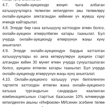
4.7.
Онлайн-аукциондо жеңип чыга албаган
катышуучуларга төлөнгөн кепилдеген акы төлөөлөрү
онлайн-аукцион аяктагандан кийинки үч жумуш күнү
ичинде кайтарылат.
4.8.
Эгерде бир гана катышуучу каттоодон өткөн болсо,
онлайн-аукцион өткөрүл
бө
гөн катары таанылат.
Бул
учурда онлайн-аукционду өткөрүүнүн жаңы күнү
аныкталат
.
4.9.
Эгерде онлайн-аукциондун бардык катталган
катышуучулары өз акча көтөрүүлөрүн аукцион старт
алгандан кийин 30 мүнөт өткөн учурда сунушташпаган
болсо, аукцион өтпөгөн катары таанылат. Бул учурда
онлайн-аукционду өткөрүүнүн жаңы күнү аныкталат.
4.10.
Онлайн-аукционго катышуу үчүн белгиленген
тартипте каттоодон өтпөгөн жана онлайн-аукционго
катыша тургандыгын сандардын кааланган
комбинациясынын старттык баасынан 10% өлчөмүндө
кепилденген акыны
«Инфоком»
МИсинин эсебине төлөө