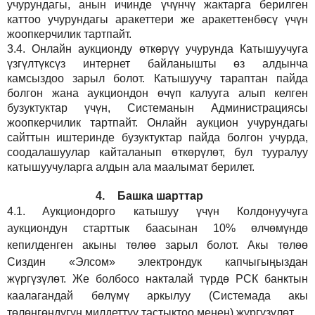
учурундагы, анын ичинде үчүнчү жактарга берилген
каттоо учурундагы аракеттери же аракеттенбөсү үчүн
жоопкерчилик тартпайт.
3.4.
Онлайн аукционду өткөрүү учурунда Катышуучуга
үзгүлтүксүз интернет байланышты өз алдынча
камсыздоо
зарыл
болот.
Катышуучу тараптан пайда
болгон жана аукциондон өчүп калууга алып келген
бузуктуктар үчүн, Системанын Администрациясы
жоопкерчилик тартпайт. Онлайн аукцион учурундагы
сайттын иштеринде бузуктуктар пайда болгон учурда,
соодалашуулар кайталанып өткөрүлөт, бул тууралуу
катышуучуларга алдын ала маалымат берилет.
4.
Башка шарттар
4.1.
Аукциондорго катышуу үчүн Колдонуучуга
аукциондун старттык баасынан 10% өлчөмүндө
кепилденген акыны төлөө зарыл болот. Акы төлөө
Сиздин
«Элсом»
электрондук капчыгыңыздан
жүргүзүлөт. Же болбосо накталай түрдө РСК банктын
каалагандай бөлүмү аркылуу (Системада акы
төлөнгөндүгүн милдеттүү тастыктоо менен) жүргүзүлөт.