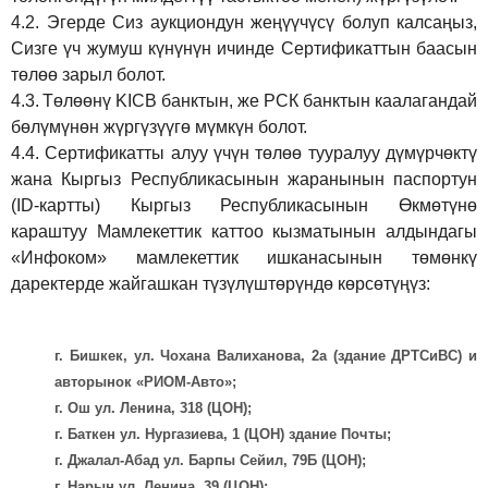
4.2.
Эгерде Сиз аукциондун жеңүүчүсү болуп калсаңыз,
Сизге үч жумуш күнүнүн ичинде Сертификаттын баасын
төлөө зарыл болот.
4.3.
Төлөөнү KICB банктын, же РСК банктын каалагандай
бөлүмүнөн жүргүзүүгө мүмкүн болот.
4.4.
Сертификатты алуу үчүн төлөө тууралуу дүмүрчөктү
жана Кыргыз Республикасынын жаранынын паспортун
(ID-картты) Кыргыз Республикасынын Өкмөтүнө
караштуу Мамлекеттик каттоо кызматынын алдындагы
«Инфоком» мамлекеттик ишканасынын төмөнкү
даректерде жайгашкан түзүлүштөрүндө көрсөтүңүз:
г. Бишкек, ул. Чохана Валиханова, 2а (здание ДРТСиВС) и
авторынок «РИОМ-Авто»;
г. Ош ул. Ленина, 318 (ЦОН);
г. Баткен ул. Нургазиева, 1 (ЦОН) здание Почты;
г. Джалал-Абад ул. Барпы Сейил, 79Б (ЦОН);
г. Нарын ул. Ленина, 39 (ЦОН);