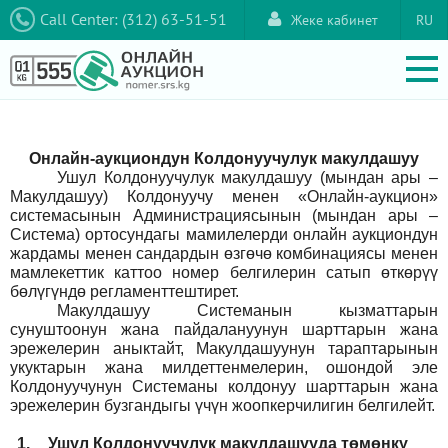
Call Center: (312) 63-51-51
Жеке кабинет
RU
Онлайн-аукциондун Колдонуучулук макулдашуу
Ушул Колдонуучулук макулдашуу (мындан ары –
Макулдашуу) Колдонуучу менен «Онлайн-аукцион»
системасынын Администрациясынын (мындан ары –
Система) ортосундагы мамилелерди онлайн аукциондун
жардамы менен сандардын өзгөчө комбинациясы менен
мамлекеттик каттоо номер белгилерин сатып өткөрүү
бөлүгүндө регламенттештирет.
Макулдашуу Системанын кызматтарын
сунуштоонун жана пайдалануунун шарттарын жана
эрежелерин аныктайт, Макулдашуунун тараптарынын
укуктарын жана милдеттенмелерин, ошондой эле
Колдонуучунун Системаны колдонуу шарттарын жана
эрежелерин бузгандыгы үчүн жоопкерчилигин белгилейт.
1.
Ушул Колдонуучулук макулдашууда төмөнкү