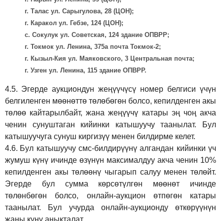
г. Талас ул. Сарыгулова, 28 (ЦОН);
г. Каракол ул. Гебзе, 124 (ЦОН);
с. Сокулук ул. Советская, 124 здание ОПВРР;
г. Токмок ул. Ленина, 375а почта Токмок-2;
г. Кызыл-Кия ул. Маяковского, 3 Центральная почта;
г. Узген ул. Ленина, 115 здание ОПВРР.
4.5.
Эгерде аукциондун жеңүүчүсү номер белгиси үчүн
белгиленген мөөнөттө төлөбөгөн болсо, кепилденген акы
төлөө кайтарылбайт, жана жеңүүчү катары эң чоң акча
ченин сунуштаган кийинки катышуучу таанылат. Бул
катышуучуга сунуш киргиз
үү
менен билдирме келет.
4.6.
Бул катышуучу смс-билдирүүнү алгандан кийинки үч
жумуш күнү ичинде өзүнүн максималдуу акча ченин 10%
кепилденген акы төлөөнү чыгарып салуу менен төлөйт.
Эгерде бул сумма көрсөтүлгөн мөөнөт ичинде
төлөнбөгөн болсо, онлайн-аукцион өтпөгөн катары
таанылат. Бул учурда онлайн-аукционду өткөрүүнүн
жаңы күнү аныкталат.