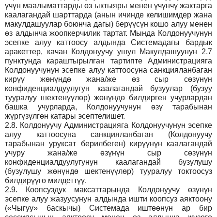
үчүн маалыматтарды өз ыктыяры менен үчүнчү жактарга
каалагандай шарттарда (анын ичинде келишимдер жана
макулдашуулар боюнча дагы) берүүсүн кошо алуу менен
өз алдынча жоопкерчилик тартат. Мында Колдонуучунун
эсепке алуу каттоосу алдында Системадагы бардык
аракеттер, качан Колдонуучу ушул Макулдашуунун 2.7
пунктунда караштырылган тартипте Администрацияга
Колдонуучунун эсепке алуу каттоосуна санкцияланбаган
кирүү жөнүндө жана/же өз сыр сөзүнүн
конфиденциалдуулугун каалагандай бузуулар (бузуу
тууралуу шектенүүлөр) жөнүндө билдирген учурлардан
башка учурларда, Колдонуучунун өзү тарабынан
жүргүзүлгөн катары эсептелишет.
2.8.
Колдонуучу Администрацияга Колдонуучунун эсепке
алуу каттоосуна санкцияланбаган (Колдонуучу
тарабынан уруксат берилбеген) кирүүнүн каалагандай
учуру жана/же өзүнүн сыр сөзүнүн
конфиденциалдуулугунун каалагандай бузулушу
(бузулушу жөнүндө шектенүүлөр) тууралуу токтоосуз
билдирүүгө милдеттүү.
2.9.
Коопсуздук максаттарында Колдонуучу өзүнүн
эсепке алуу жазуусунун алдында ишти коопсуз аяктоону
(«Чыгуу» баскычы) Системада иштөөнүн ар бир