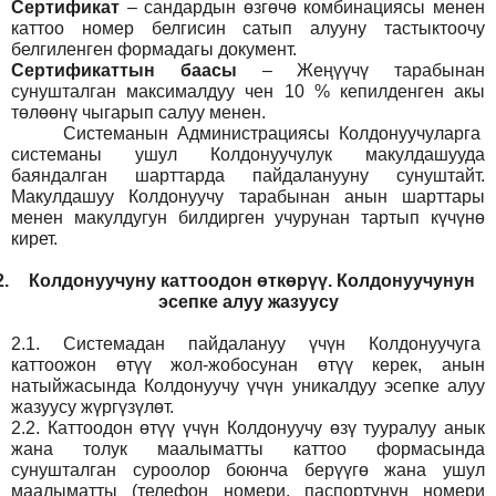
Сертификат
– сандардын өзгөчө комбинациясы менен
каттоо номер белгисин сатып алууну тастыктоочу
белгиленген формадагы документ
.
Сертификаттын баасы
– Жеңүүчү тарабынан
сунушталган максималдуу чен 10 % кепилденген акы
төлөөнү чыгарып салуу менен.
Системанын
Администрация
сы Колдонуучуларга
системаны ушул Колдонуучулук макулдашууда
баяндалган шарттарда пайдаланууну сунуштайт.
Макулдашуу Колдонуучу тарабынан анын шарттары
менен макулдугун билдирген учурунан тартып күчүнө
кирет.
2.
Колдонуучуну каттоодон өткөрүү. Колдонуучунун
эсепке алуу жазуусу
2.1.
Системадан пайдалануу үчүн Колдонуучуга
каттоожон өтүү жол-жобосунан өтүү керек, анын
натыйжасында Колдонуучу үчүн уникалдуу эсепке алуу
жазуусу жүргүзүлөт.
2.2.
Каттоодон өтүү үчүн Колдонуучу өзү тууралуу анык
жана толук маалыматты каттоо формасында
сунушталган суроолор боюнча берүүгө жана ушул
маалыматты (телефон номери, паспортунун номери