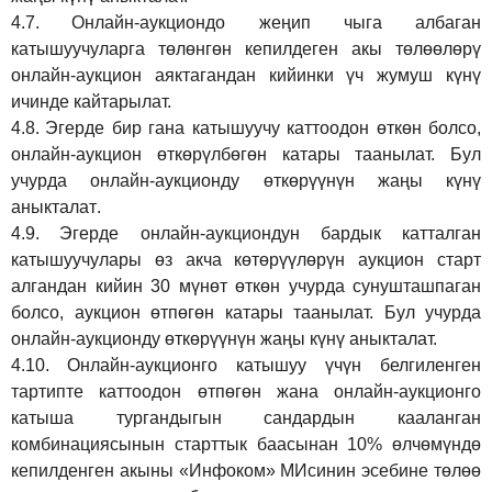
4.7.
Онлайн-аукциондо жеңип чыга албаган
катышуучуларга төлөнгөн кепилдеген акы төлөөлөрү
онлайн-аукцион аяктагандан кийинки үч жумуш күнү
ичинде кайтарылат.
4.8.
Эгерде бир гана катышуучу каттоодон өткөн болсо,
онлайн-аукцион өткөрүл
бө
гөн катары таанылат.
Бул
учурда онлайн-аукционду өткөрүүнүн жаңы күнү
аныкталат
.
4.9.
Эгерде онлайн-аукциондун бардык катталган
катышуучулары өз акча көтөрүүлөрүн аукцион старт
алгандан кийин 30 мүнөт өткөн учурда сунушташпаган
болсо, аукцион өтпөгөн катары таанылат. Бул учурда
онлайн-аукционду өткөрүүнүн жаңы күнү аныкталат.
4.10.
Онлайн-аукционго катышуу үчүн белгиленген
тартипте каттоодон өтпөгөн жана онлайн-аукционго
катыша тургандыгын сандардын кааланган
комбинациясынын старттык баасынан 10% өлчөмүндө
кепилденген акыны
«Инфоком»
МИсинин эсебине төлөө