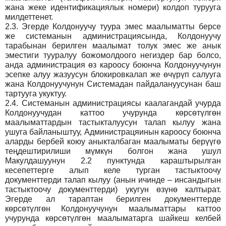
жана жеке идентификациялык номери) колдоп турууга
милдеттенет.
2.3.
Эгерде Колдонуучу туура эмес маалыматты берсе
же системанын администрациясында, Колдонуучу
тарабынан берилген маалымат толук эмес же анык
эместиги тууралуу божомолдоого негиздер бар болсо,
анда администрация өз кароосу боюнча Колдонуучунун
эсепке алуу жазуусун блокировкалап же өчүрүп салууга
жана Колдонуучунун Системадан пайдалануусунан баш
тартууга укуктуу.
2.4.
Системанын администрациясы каалагандай учурда
Колдонуучудан каттоо учурунда көрсөтүлгөн
маалыматтардын тастыкталуусун талап кылуу жана
ушуга байланыштуу, Администрацяинын кароосу боюнча
аларды бербей коюу аныкталбаган маалыматы берүүгө
теңдештирилиши мүмкүн болгон жана ушул
Макулдашуунун 2.2 пунктунда караштырылган
кесепеттерге алып келе турган тастыктоочу
документтерди талап кылуу (анын ичинде – инсандыгын
тастыктоочу документтерди) укугун өзүнө калтырат.
Эгерде ал тараптан берилген документтерде
көрсөтүлгөн Колдонуучунун маалыматтары каттоо
учурунда көрсөтүлгөн маалыматарга шайкеш келбей