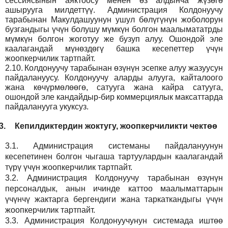
сессиясынын аяктоосу менен өз алдынча жүзөгө
ашырууга милдеттүү. Администрация Колдонуучу
тарабынан Макулдашуунун ушул бөлүгүнүн жоболорун
бузгандыгы үчүн болушу мүмкүн болгон маалымататрды
мүмкүн болгон жоготуу же бузуп алуу. Ошондой эле
каалагандай мүнөздөгү башка кесепеттер үчүн
жоопкерчилик тартпайт.
2.10.
Колдонуучу тарабынан өзүнүн эсепке алуу жазуусун
пайдалануусу. Колдонуучу аларды алууга, кайталоого
жана көчүрмөлөөгө, сатууга жана кайра сатууга,
ошондой эле кандайдыр-бир коммерциялык максаттарда
пайдаланууга укуксуз.
3.
Кепилдиктердин жоктугу, жоопкерчиликти чектөө
3.1.
Администрация
системаны пайдалануунун
кесепетинен болгон чыгаша тартуулардын каалагандай
түрү үчүн жоопкерчилик тартпайт.
3.2.
Администрация
Колдонуучу тарабынан өзүнүн
персоналдык, анын ичинде каттоо маалыматтарын
үчүнчү жактарга бергендиги жана таркаткандыгы үчүн
жоопкерчилик тартпайт.
3.3.
Администрация
Колдонуучунун системада иштөө