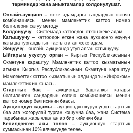
т
ерминдер жана аныктамалар
колдонулушат
.
Онлайн-аукцион –
жеке адамдарга сандардын өзгөчө
комбинациясы менен мамлекеттик каттоо номер
белгилерин сатуу методу
Колдонуучу
–
Системада каттоодон өткөн жеке адам
Катышуучу
–
каттоодон өткөн жана аукционго өзүнүн
катыша тургандыгын тастыктаган жеке адам
.
Жеңүүчү
–
онлайн-аукциондо утуп алган катышуучу.
Ыйгарым укуктуу орган
–
Кыргыз Республикасынын
Өкмөтүнө караштуу Мамлекеттик каттоо кызматынын
атынан Кыргыз Республикасынын Өкмөтүнө караштуу
Мамлекеттик каттоо кызматынын алдындагы «Инфоком»
мамлекеттик ишканасы.
Старттык баа
– аукциондо баштапкы катары
белгиленген сандардын өзгөчө комбинациясы менен
каттоо номер белгисинин баасы.
Аукциондун кадамы
– аукциондун жүрүшүндө старттык
баа ага жогорулай турган кошумча баа, жана Система
тарабынан жарыяланган ар бир кийинки баа
Кепилденген акы төлөө
–
аукциондун старттык
суммасынан 10% өлчөмүндө төлөө.