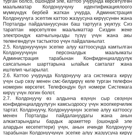
турган болсо, ошондой эле, каттоо учурунда көрсөтүлгөн
маалыматар Колдонуучуну идентификациялоого
мүмкүндүк бербей жаткан учурда, Администрация
Колдонуучуга эсептик каттоо жазуусуна кирүүсүнөн жана
Порталды пайдалануусунан баш тартууга укуктуу. Сиз
тараптан көрсөтүлгөн маалыматтар Сиздин жеке
электрондук капчыгыңызды түзүү үчүн жана акы
төлөнгөндүгүн тастыктоо үчүн пайдаланылат.
2.5.
Колдонуучунун эсепке алуу каттоосунда камтылган
Колдонуучунун персоналдык маалыматы
Администрация тарабынан Конфиденциалдуулук
саясатынын шарттарына ылайык сакталат жана
иштелип чыгарылат.
2.6.
Каттоо учурунда Колдонуучу ага системага кирүү
үчүн сыр сөзү менен смс-билдирүү келе турган телефон
номерин көрсөтөт. Телефондун бул номери Системага
кирүү үчүн логин болот.
2.7.
Колдонуучу өз алдынча өзүнүн сыр сөзүнүн
конфиденциалдуулугун камсыздоосу үчүн жоопкерчилик
тартат. Колдонуучу, Колдонуучунун эсепке алуу каттоосу
менен Порталды пайдалануудагы жана анын
алкактарындагы бардык аракеттер (ошондой эле
алардын кесепеттери) үчүн, анын ичинде Колдонуучу
тарабынан Колдонуучунун эсепке алуу жазуусуна кирүү