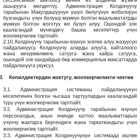
сессиясынын аяктоосу менен өз алдынча жүзөгө
ашырууга милдеттүү. Администрация Колдонуучу
тарабынан Макулдашуунун ушул бөлүгүнүн жоболорун
бузгандыгы үчүн болушу мүмкүн болгон маалымататрды
мүмкүн болгон жоготуу же бузуп алуу. Ошондой эле
каалагандай мүнөздөгү башка кесепеттер үчүн
жоопкерчилик тартпайт.
2.10.
Колдонуучу тарабынан өзүнүн эсепке алуу жазуусун
пайдалануусу. Колдонуучу аларды алууга, кайталоого
жана көчүрмөлөөгө, сатууга жана кайра сатууга,
ошондой эле кандайдыр-бир коммерциялык максаттарда
пайдаланууга укуксуз.
3.
Кепилдиктердин жоктугу, жоопкерчиликти чектөө
3.1.
Администрация
системаны пайдалануунун
кесепетинен болгон чыгаша тартуулардын каалагандай
түрү үчүн жоопкерчилик тартпайт.
3.2.
Администрация
Колдонуучу тарабынан өзүнүн
персоналдык, анын ичинде каттоо маалыматтарын
үчүнчү жактарга бергендиги жана таркаткандыгы үчүн
жоопкерчилик тартпайт.
3.3.
Администрация
Колдонуучунун системада иштөө