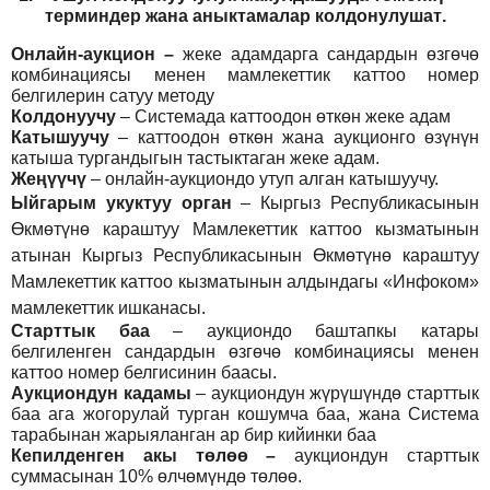
т
ерминдер жана аныктамалар
колдонулушат
.
Онлайн-аукцион –
жеке адамдарга сандардын өзгөчө
комбинациясы менен мамлекеттик каттоо номер
белгилерин сатуу методу
Колдонуучу
–
Системада каттоодон өткөн жеке адам
Катышуучу
–
каттоодон өткөн жана аукционго өзүнүн
катыша тургандыгын тастыктаган жеке адам
.
Жеңүүчү
–
онлайн-аукциондо утуп алган катышуучу.
Ыйгарым укуктуу орган
–
Кыргыз Республикасынын
Өкмөтүнө караштуу Мамлекеттик каттоо кызматынын
атынан Кыргыз Республикасынын Өкмөтүнө караштуу
Мамлекеттик каттоо кызматынын алдындагы «Инфоком»
мамлекеттик ишканасы.
Старттык баа
– аукциондо баштапкы катары
белгиленген сандардын өзгөчө комбинациясы менен
каттоо номер белгисинин баасы.
Аукциондун кадамы
– аукциондун жүрүшүндө старттык
баа ага жогорулай турган кошумча баа, жана Система
тарабынан жарыяланган ар бир кийинки баа
Кепилденген акы төлөө
–
аукциондун старттык
суммасынан 10% өлчөмүндө төлөө.