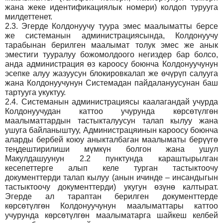
жана жеке идентификациялык номери) колдоп турууга
милдеттенет.
2.3.
Эгерде Колдонуучу туура эмес маалыматты берсе
же системанын администрациясында, Колдонуучу
тарабынан берилген маалымат толук эмес же анык
эместиги тууралуу божомолдоого негиздер бар болсо,
анда администрация өз кароосу боюнча Колдонуучунун
эсепке алуу жазуусун блокировкалап же өчүрүп салууга
жана Колдонуучунун Системадан пайдалануусунан баш
тартууга укуктуу.
2.4.
Системанын администрациясы каалагандай учурда
Колдонуучудан каттоо учурунда көрсөтүлгөн
маалыматтардын тастыкталуусун талап кылуу жана
ушуга байланыштуу, Администрацяинын кароосу боюнча
аларды бербей коюу аныкталбаган маалыматы берүүгө
теңдештирилиши мүмкүн болгон жана ушул
Макулдашуунун 2.2 пунктунда караштырылган
кесепеттерге алып келе турган тастыктоочу
документтерди талап кылуу (анын ичинде – инсандыгын
тастыктоочу документтерди) укугун өзүнө калтырат.
Эгерде ал тараптан берилген документтерде
көрсөтүлгөн Колдонуучунун маалыматтары каттоо
учурунда көрсөтүлгөн маалыматарга шайкеш келбей