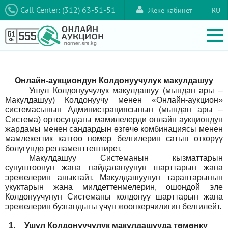
Call Center: (312) 63-51-51
Жеке кабинет
RU
Онлайн-аукциондун Колдонуучулук макулдашуу
Ушул Колдонуучулук макулдашуу (мындан ары –
Макулдашуу) Колдонуучу менен «Онлайн-аукцион»
системасынын Администрациясынын (мындан ары –
Система) ортосундагы мамилелерди онлайн аукциондун
жардамы менен сандардын өзгөчө комбинациясы менен
мамлекеттик каттоо номер белгилерин сатып өткөрүү
бөлүгүндө регламенттештирет.
Макулдашуу Системанын кызматтарын
сунуштоонун жана пайдалануунун шарттарын жана
эрежелерин аныктайт, Макулдашуунун тараптарынын
укуктарын жана милдеттенмелерин, ошондой эле
Колдонуучунун Системаны колдонуу шарттарын жана
эрежелерин бузгандыгы үчүн жоопкерчилигин белгилейт.
1.
Ушул Колдонуучулук макулдашууда төмөнкү