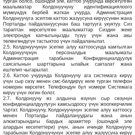
турган болсо, ошондой эле, каттоо учурунда көрсөтүлгөн
маалыматар Колдонуучуну идентификациялоого
мүмкүндүк бербей жаткан учурда, Администрация
Колдонуучуга эсептик каттоо жазуусуна кирүүсүнөн жана
Порталды пайдалануусунан баш тартууга укуктуу. Сиз
тараптан көрсөтүлгөн маалыматтар Сиздин жеке
электрондук капчыгыңызды түзүү үчүн жана акы
төлөнгөндүгүн тастыктоо үчүн пайдаланылат.
2.5.
Колдонуучунун эсепке алуу каттоосунда камтылган
Колдонуучунун персоналдык маалыматы
Администрация тарабынан Конфиденциалдуулук
саясатынын шарттарына ылайык сакталат жана
иштелип чыгарылат.
2.6.
Каттоо учурунда Колдонуучу ага системага кирүү
үчүн сыр сөзү менен смс-билдирүү келе турган телефон
номерин көрсөтөт. Телефондун бул номери Системага
кирүү үчүн логин болот.
2.7.
Колдонуучу өз алдынча өзүнүн сыр сөзүнүн
конфиденциалдуулугун камсыздоосу үчүн жоопкерчилик
тартат. Колдонуучу, Колдонуучунун эсепке алуу каттоосу
менен Порталды пайдалануудагы жана анын
алкактарындагы бардык аракеттер (ошондой эле
алардын кесепеттери) үчүн, анын ичинде Колдонуучу
тарабынан Колдонуучунун эсепке алуу жазуусуна кирүү