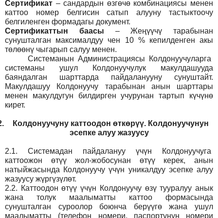
Сертификат
– сандардын өзгөчө комбинациясы менен
каттоо номер белгисин сатып алууну тастыктоочу
белгиленген формадагы документ
.
Сертификаттын баасы
– Жеңүүчү тарабынан
сунушталган максималдуу чен 10 % кепилденген акы
төлөөнү чыгарып салуу менен.
Системанын
Администрация
сы Колдонуучуларга
системаны ушул Колдонуучулук макулдашууда
баяндалган шарттарда пайдаланууну сунуштайт.
Макулдашуу Колдонуучу тарабынан анын шарттары
менен макулдугун билдирген учурунан тартып күчүнө
кирет.
2.
Колдонуучуну каттоодон өткөрүү. Колдонуучунун
эсепке алуу жазуусу
2.1.
Системадан пайдалануу үчүн Колдонуучуга
каттоожон өтүү жол-жобосунан өтүү керек, анын
натыйжасында Колдонуучу үчүн уникалдуу эсепке алуу
жазуусу жүргүзүлөт.
2.2.
Каттоодон өтүү үчүн Колдонуучу өзү тууралуу анык
жана толук маалыматты каттоо формасында
сунушталган суроолор боюнча берүүгө жана ушул
маалыматты (телефон номери, паспортунун номери