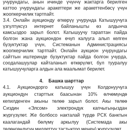
учурундагы, анын ичинде үчүнчү жактарга берилген
каттоо учурундагы аракеттери же аракеттенбөсү үчүн
жоопкерчилик тартпайт.
3.4.
Онлайн аукционду өткөрүү учурунда Катышуучуга
үзгүлтүксүз интернет байланышты өз алдынча
камсыздоо
зарыл
болот.
Катышуучу тараптан пайда
болгон жана аукциондон өчүп калууга алып келген
бузуктуктар үчүн, Системанын Администрациясы
жоопкерчилик тартпайт. Онлайн аукцион учурундагы
сайттын иштеринде бузуктуктар пайда болгон учурда,
соодалашуулар кайталанып өткөрүлөт, бул тууралуу
катышуучуларга алдын ала маалымат берилет.
4.
Башка шарттар
4.1.
Аукциондорго катышуу үчүн Колдонуучуга
аукциондун старттык баасынан 10% өлчөмүндө
кепилденген акыны төлөө зарыл болот. Акы төлөө
Сиздин
«Элсом»
электрондук капчыгыңыздан
жүргүзүлөт. Же болбосо накталай түрдө РСК банктын
каалагандай бөлүмү аркылуу (Системада акы
төлөнгөндүгүн милдеттүү тастыктоо менен) жүргүзүлөт.