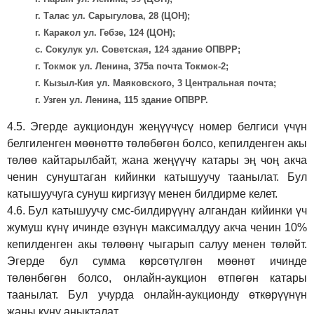
г. Талас ул. Сарыгулова, 28 (ЦОН);
г. Каракол ул. Гебзе, 124 (ЦОН);
с. Сокулук ул. Советская, 124 здание ОПВРР;
г. Токмок ул. Ленина, 375а почта Токмок-2;
г. Кызыл-Кия ул. Маяковского, 3 Центральная почта;
г. Узген ул. Ленина, 115 здание ОПВРР.
4.5.
Эгерде аукциондун жеңүүчүсү номер белгиси үчүн
белгиленген мөөнөттө төлөбөгөн болсо, кепилденген акы
төлөө кайтарылбайт, жана жеңүүчү катары эң чоң акча
ченин сунуштаган кийинки катышуучу таанылат. Бул
катышуучуга сунуш киргиз
үү
менен билдирме келет.
4.6.
Бул катышуучу смс-билдирүүнү алгандан кийинки үч
жумуш күнү ичинде өзүнүн максималдуу акча ченин 10%
кепилденген акы төлөөнү чыгарып салуу менен төлөйт.
Эгерде бул сумма көрсөтүлгөн мөөнөт ичинде
төлөнбөгөн болсо, онлайн-аукцион өтпөгөн катары
таанылат. Бул учурда онлайн-аукционду өткөрүүнүн
жаңы күнү аныкталат.