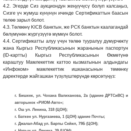
4.2.
Эгерде Сиз аукциондун жеңүүчүсү болуп калсаңыз,
Сизге үч жумуш күнүнүн ичинде Сертификаттын баасын
төлөө зарыл болот.
4.3.
Төлөөнү KICB банктын, же РСК банктын каалагандай
бөлүмүнөн жүргүзүүгө мүмкүн болот.
4.4.
Сертификатты алуу үчүн төлөө тууралуу дүмүрчөктү
жана Кыргыз Республикасынын жаранынын паспортун
(ID-картты) Кыргыз Республикасынын Өкмөтүнө
караштуу Мамлекеттик каттоо кызматынын алдындагы
«Инфоком» мамлекеттик ишканасынын төмөнкү
даректерде жайгашкан түзүлүштөрүндө көрсөтүңүз:
г. Бишкек, ул. Чохана Валиханова, 2а (здание ДРТСиВС) и
авторынок «РИОМ-Авто»;
г. Ош ул. Ленина, 318 (ЦОН);
г. Баткен ул. Нургазиева, 1 (ЦОН) здание Почты;
г. Джалал-Абад ул. Барпы Сейил, 79Б (ЦОН);
г. Нарын ул. Ленина, 39 (ЦОН);