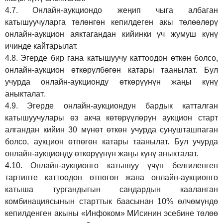
4.7.
Онлайн-аукциондо жеңип чыга албаган
катышуучуларга төлөнгөн кепилдеген акы төлөөлөрү
онлайн-аукцион аяктагандан кийинки үч жумуш күнү
ичинде кайтарылат.
4.8.
Эгерде бир гана катышуучу каттоодон өткөн болсо,
онлайн-аукцион өткөрүл
бө
гөн катары таанылат.
Бул
учурда онлайн-аукционду өткөрүүнүн жаңы күнү
аныкталат
.
4.9.
Эгерде онлайн-аукциондун бардык катталган
катышуучулары өз акча көтөрүүлөрүн аукцион старт
алгандан кийин 30 мүнөт өткөн учурда сунушташпаган
болсо, аукцион өтпөгөн катары таанылат. Бул учурда
онлайн-аукционду өткөрүүнүн жаңы күнү аныкталат.
4.10.
Онлайн-аукционго катышуу үчүн белгиленген
тартипте каттоодон өтпөгөн жана онлайн-аукционго
катыша тургандыгын сандардын кааланган
комбинациясынын старттык баасынан 10% өлчөмүндө
кепилденген акыны
«Инфоком»
МИсинин эсебине төлөө