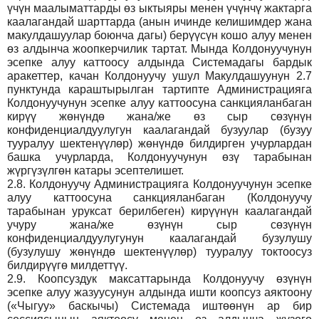
үчүн маалыматтарды өз ыктыяры менен үчүнчү жактарга
каалагандай шарттарда (анын ичинде келишимдер жана
макулдашуулар боюнча дагы) берүүсүн кошо алуу менен
өз алдынча жоопкерчилик тартат. Мында Колдонуучунун
эсепке алуу каттоосу алдында Системадагы бардык
аракеттер, качан Колдонуучу ушул Макулдашуунун 2.7
пунктунда караштырылган тартипте Администрацияга
Колдонуучунун эсепке алуу каттоосуна санкцияланбаган
кирүү жөнүндө жана/же өз сыр сөзүнүн
конфиденциалдуулугун каалагандай бузуулар (бузуу
тууралуу шектенүүлөр) жөнүндө билдирген учурлардан
башка учурларда, Колдонуучунун өзү тарабынан
жүргүзүлгөн катары эсептелишет.
2.8.
Колдонуучу Администрацияга Колдонуучунун эсепке
алуу каттоосуна санкцияланбаган (Колдонуучу
тарабынан уруксат берилбеген) кирүүнүн каалагандай
учуру жана/же өзүнүн сыр сөзүнүн
конфиденциалдуулугунун каалагандай бузулушу
(бузулушу жөнүндө шектенүүлөр) тууралуу токтоосуз
билдирүүгө милдеттүү.
2.9.
Коопсуздук максаттарында Колдонуучу өзүнүн
эсепке алуу жазуусунун алдында ишти коопсуз аяктоону
(«Чыгуу» баскычы) Системада иштөөнүн ар бир