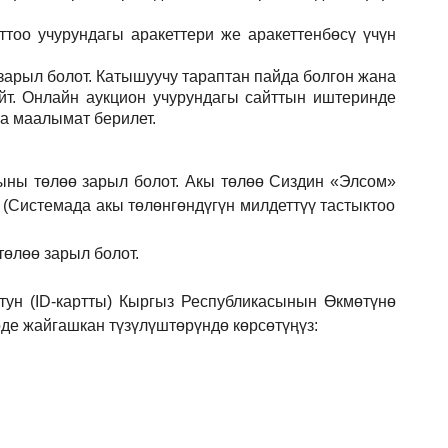
тоо учурундагы аракеттери же аракеттенбөсү үчүн
зарыл
болот.
Катышуучу тараптан пайда болгон жана
йт. Онлайн аукцион учурундагы сайттын иштеринде
ла маалымат берилет.
ыны төлөө зарыл болот. Акы төлөө Сиздин
«Элсом»
 (Системада акы төлөнгөндүгүн милдеттүү тастыктоо
төлөө зарыл болот.
ун (ID-картты) Кыргыз Республикасынын Өкмөтүнө
е жайгашкан түзүлүштөрүндө көрсөтүңүз: