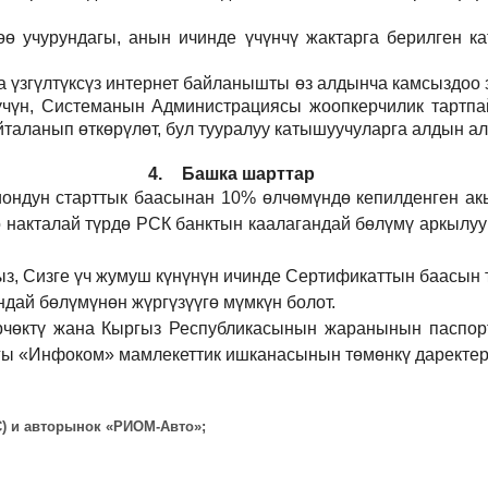
 учурундагы, анын ичинде үчүнчү жактарга берилген кат
а үзгүлтүксүз интернет байланышты өз алдынча камсыздоо
р үчүн, Системанын Администрациясы жоопкерчилик тартпа
йталанып өткөрүлөт, бул тууралуу катышуучуларга алдын а
4.
Башка шарттар
иондун старттык баасынан 10% өлчөмүндө кепилденген ак
 накталай түрдө РСК банктын каалагандай бөлүмү аркылуу
ыз, Сизге үч жумуш күнүнүн ичинде Сертификаттын баасын 
дай бөлүмүнөн жүргүзүүгө мүмкүн болот.
рчөктү жана Кыргыз Республикасынын жаранынын паспорт
ы «Инфоком» мамлекеттик ишканасынын төмөнкү даректерд
ВС) и авторынок «РИОМ-Авто»;