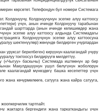
рация тарабынан Конфиденциалдуулук саясатынын
номерин көрсөтөт. Телефондун бул номери Системага
. Колдонуучу, Колдонуучунун эсепке алуу каттоосу
еттери) үчүн, анын ичинде Колдонуучу тарабынан
агандай шарттарда (анын ичинде келишимдер жана
чунун эсепке алуу каттоосу алдында Системадагы
страцияга Колдонуучунун эсепке алуу каттоосуна
ууралуу шектенүүлөр) жөнүндө билдирген учурлардан
ан уруксат берилбеген) кирүүнүн каалагандай учуру
уралуу токтоосуз билдирүүгө милдеттүү.
ну («Чыгуу» баскычы) Системада иштөөнүн ар бир
абынан Макулдашуунун ушул бөлүгүнүн жоболорун
ле каалагандай мүнөздөгү башка кесепеттер үчүн
го жана көчүрмөлөөгө, сатууга жана кайра сатууга,
 жоопкерчилик тартпайт.
чү жактарга бергендиги жана таркаткандыгы үчүн