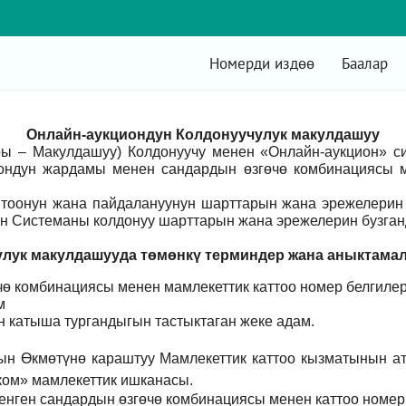
Номерди издөө
Баалар
Онлайн-аукциондун Колдонуучулук макулдашуу
ры – Макулдашуу) Колдонуучу менен «Онлайн-аукцион» 
ондун жардамы менен сандардын өзгөчө комбинациясы м
оонун жана пайдалануунун шарттарын жана эрежелерин 
н Системаны колдонуу шарттарын жана эрежелерин бузганд
лук макулдашууда төмөнкү т
ерминдер жана аныктама
ө комбинациясы менен мамлекеттик каттоо номер белгилер
м
үн катыша тургандыгын тастыктаган жеке адам
.
ын Өкмөтүнө караштуу Мамлекеттик каттоо кызматынын а
ом» мамлекеттик ишканасы.
енген сандардын өзгөчө комбинациясы менен каттоо номер