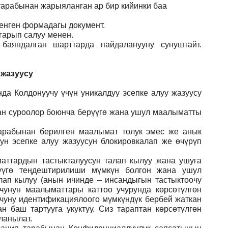
 тарабынан жарыяланган ар бир кийинки баа
ленген формадагы документ
.
гарып салуу менен.
баяндалган шарттарда пайдаланууну сунуштайт.
 жазуусу
да Колдонуучу үчүн уникалдуу эсепке алуу жазуусу
ган суроолор боюнча берүүгө жана ушул маалыматты
арабынан берилген маалымат толук эмес же анык
ун эсепке алуу жазуусун блокировкалап же өчүрүп
аттардын тастыкталуусун талап кылуу жана ушуга
үүгө теңдештирилиши мүмкүн болгон жана ушул
лап кылуу (анын ичинде – инсандыгын тастыктоочу
учунун маалыматтары каттоо учурунда көрсөтүлгөн
учуну идентификациялоого мүмкүндүк бербей жаткан
 баш тартууга укуктуу. Сиз тараптан көрсөтүлгөн
ланылат.