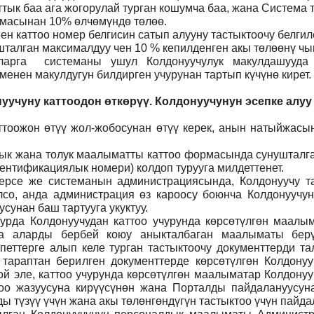
ттык баа ага жогорулай турган кошумча баа, жана Система
ммасынан 10% өлчөмүндө төлөө.
н каттоо номер белгисин сатып алууну тастыктоочу белги
талган максималдуу чен 10 % кепилденген акы төлөөнү чы
ларга системаны ушул Колдонуучулук макулдашууда 
нен макулдугун билдирген учурунан тартып күчүнө кирет.
уучуну каттоодон өткөрүү. Колдонуучунун эсепке алуу
тоожон өтүү жол-жобосунан өтүү керек, анын натыйжасын
 анык жана толук маалыматты каттоо формасында сунуштал
ентификациялык номери) колдоп турууга милдеттенет.
ерсе же системанын администрациясында, Колдонуучу т
лсо, анда администрация өз кароосу боюнча Колдонуучун
сунан баш тартууга укуктуу.
рда Колдонуучудан каттоо учурунда көрсөтүлгөн маалым
ча аларды бербей коюу аныкталбаган маалыматы бер
петтерге алып келе турган тастыктоочу документтерди та
л тараптан берилген документтерде көрсөтүлгөн Колдону
й эле, каттоо учурунда көрсөтүлгөн маалыматар Колдону
тоо жазуусуна кирүүсүнөн жана Порталды пайдалануусунан
 түзүү үчүн жана акы төлөнгөндүгүн тастыктоо үчүн пайда