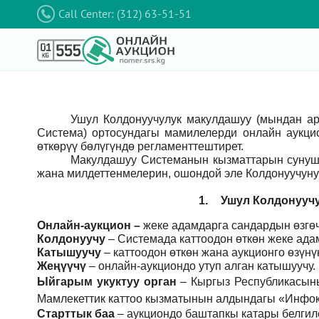
Call Center: (312) 63-51-51
Ушул Колдонуучулук макулдашуу (мындан а
Система) ортосундагы мамилелерди онлайн аукци
өткөрүү бөлүгүндө регламенттештирет.
Макулдашуу Системанын кызматтарын сунушт
жана милдеттенмелерин, ошондой эле Колдонуучуну
1.
Ушул Колдонуучу
Онлайн-аукцион –
жеке адамдарга сандардын өзгөч
Колдонуучу
–
Системада каттоодон өткөн жеке ада
Катышуучу
–
каттоодон өткөн жана аукционго өзүн
Жеңүүчү
–
онлайн-аукциондо утуп алган катышуучу.
Ыйгарым укуктуу орган
–
Кыргыз Республикасын
Мамлекеттик каттоо кызматынын алдындагы «Инфок
Старттык баа
– аукциондо баштапкы катары белгил