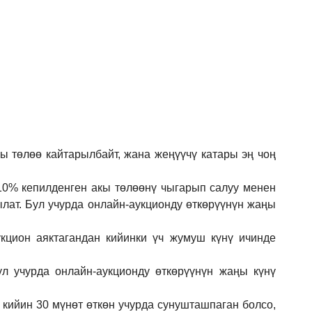
кы төлөө кайтарылбайт, жана жеңүүчү катары эң чоң
 10% кепилденген акы төлөөнү чыгарып салуу менен
ылат. Бул учурда онлайн-аукционду өткөрүүнүн жаңы
кцион аяктагандан кийинки үч жумуш күнү ичинде
ул учурда онлайн-аукционду өткөрүүнүн жаңы күнү
 кийин 30 мүнөт өткөн учурда сунушташпаган болсо,