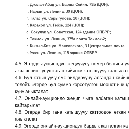
г. Джалал-Абад ул. Барпы Сейил, 79Б (ЦОН);
г. Нарын ул. Ленина, 39 (ЦОН);
г. Талас ул. Сарыгулова, 28 (ЦОН);
г. Каракол ул. Гебзе, 124 (ЦОН);
с. Сокулук ул. Советская, 124 здание ОПВРР;
г. Токмок ул. Ленина, 375а почта Токмок-2;
г. Кызыл-Кия ул. Маяковского, 3 Центральная почта;
г. Узген ул. Ленина, 115 здание ОПВРР.
4.5.
Эгерде аукциондун жеңүүчүсү номер белгиси үч
акча ченин сунуштаган кийинки катышуучу таанылат.
4.6.
Бул катышуучу смс-билдирүүнү алгандан кийин
төлөйт. Эгерде бул сумма көрсөтүлгөн мөөнөт ичин
күнү аныкталат.
4.7.
Онлайн-аукциондо жеңип чыга албаган катышу
кайтарылат.
4.8.
Эгерде бир гана катышуучу каттоодон өткөн 
аныкталат
.
4.9.
Эгерде онлайн-аукциондун бардык катталган ка