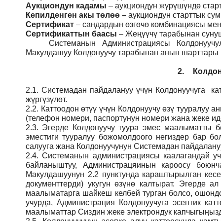
Аукциондун кадамы
– аукциондун жүрүшүндө стар
Кепилденген акы төлөө
–
аукциондун старттык су
Сертификат
– сандардын өзгөчө комбинациясы мене
Сертификаттын баасы
– Жеңүүчү тарабынан сунуш
Системанын
Администрация
сы Колдонуучу
Макулдашуу Колдонуучу тарабынан анын шарттары ме
2.
Колдон
2.1.
Системадан пайдалануу үчүн Колдонуучуга кат
жүргүзүлөт.
2.2.
Каттоодон өтүү үчүн Колдонуучу өзү тууралуу
(телефон номери, паспортунун номери жана жеке ид
2.3.
Эгерде Колдонуучу туура эмес маалыматты б
эместиги тууралуу божомолдоого негиздер бар бо
салууга жана Колдонуучунун Системадан пайдалануу
2.4.
Системанын администрациясы каалагандай учу
байланыштуу, Администрацяинын кароосу боюн
Макулдашуунун 2.2 пунктунда караштырылган кесе
документтерди) укугун өзүнө калтырат. Эгерде а
маалыматарга шайкеш келбей турган болсо, ошондо
учурда, Администрация Колдонуучуга эсептик кат
маалыматтар Сиздин жеке электрондук капчыгыңызды