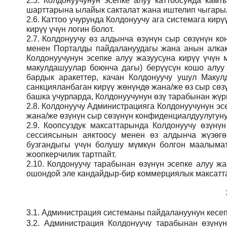
2.5.
Колдонуучунун эсепке алуу каттоосунда кам
шарттарына ылайык сакталат жана иштелип чыгарыл
2.6.
Каттоо учурунда Колдонуучу ага системага кирү
кирүү үчүн логин болот.
2.7.
Колдонуучу өз алдынча өзүнүн сыр сөзүнүн кон
менен Порталды пайдалануудагы жана анын алкак
Колдонуучунун эсепке алуу жазуусуна кирүү үчү
макулдашуулар боюнча дагы) берүүсүн кошо алуу
бардык аракеттер, качан Колдонуучу ушул Макул
санкцияланбаган кирүү жөнүндө жана/же өз сыр сөз
башка учурларда, Колдонуучунун өзү тарабынан жүрг
2.8.
Колдонуучу Администрацияга Колдонуучунун эсе
жана/же өзүнүн сыр сөзүнүн конфиденциалдуулугуну
2.9.
Коопсуздук максаттарында Колдонуучу өзүнү
сессиясынын аяктоосу менен өз алдынча жүзөгө
бузгандыгы үчүн болушу мүмкүн болгон маалымат
жоопкерчилик тартпайт.
2.10.
Колдонуучу тарабынан өзүнүн эсепке алуу жаз
ошондой эле кандайдыр-бир коммерциялык максатта
3.1.
Администрация
системаны пайдалануунун кесеп
3.2.
Администрация
Колдонуучу тарабынан өзүнү