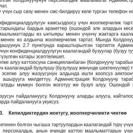
тылган Колдонуучунун персоналдык маалыматы Админист
ат.
ү үчүн сыр сөзү менен смс-билдирүү келе турган телефон 
фиденциалдуулугун камсыздоосу үчүн жоопкерчилик тартат
тарындагы бардык аракеттер (ошондой эле алардын кесеп
н маалыматтарды өз ыктыяры менен үчүнчү жактарга каал
 менен өз алдынча жоопкерчилик тартат. Мында Колдонуу
дашуунун 2.7 пунктунда караштырылган тартипте Админи
үнүн конфиденциалдуулугун каалагандай бузуулар (бузуу т
үзүлгөн катары эсептелишет.
пке алуу каттоосуна санкцияланбаган (Колдонуучу тарабын
н каалагандай бузулушу (бузулушу жөнүндө шектенүүлөр) ту
н эсепке алуу жазуусунун алдында ишти коопсуз аяктоо
 ашырууга милдеттүү. Администрация Колдонуучу тар
атрды мүмкүн болгон жоготуу же бузуп алуу. Ошондой э
уусун пайдалануусу. Колдонуучу аларды алууга, кайталоо
рда пайдаланууга укуксуз.
3.
Кепилдиктердин жоктугу, жоопкерчиликти чектөө
етинен болгон чыгаша тартуулардын каалагандай түрү үчүн
н персоналдык, анын ичинде каттоо маалыматтарын үчүн