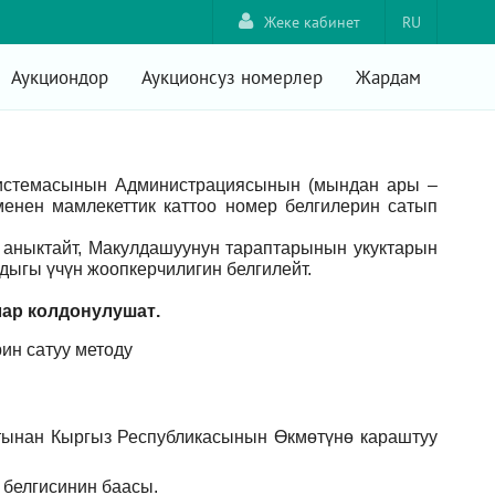
Жеке кабинет
RU
Аукциондор
Аукционсуз номерлер
Жардам
системасынын Администрациясынын (мындан ары –
енен мамлекеттик каттоо номер белгилерин сатып
аныктайт, Макулдашуунун тараптарынын укуктарын
ыгы үчүн жоопкерчилигин белгилейт.
лар
колдонулушат
.
ин сатуу методу
тынан Кыргыз Республикасынын Өкмөтүнө караштуу
 белгисинин баасы.