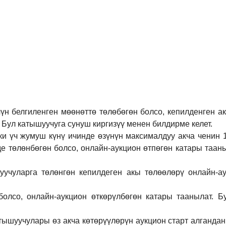
үн белгиленген мөөнөттө төлөбөгөн болсо, кепилденген а
 Бул катышуучуга сунуш киргиз
үү
менен билдирме келет.
ки үч жумуш күнү ичинде өзүнүн максималдуу акча ченин
де төлөнбөгөн болсо, онлайн-аукцион өтпөгөн катары таан
учуларга төлөнгөн кепилдеген акы төлөөлөрү онлайн-ау
болсо, онлайн-аукцион өткөрүл
бө
гөн катары таанылат.
Б
тышуучулары өз акча көтөрүүлөрүн аукцион старт алгандан