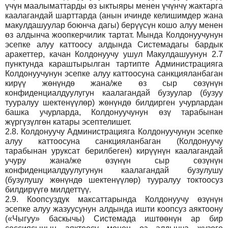
үчүн маалыматтарды өз ыктыяры менен үчүнчү жактарга
каалагандай шарттарда (анын ичинде келишимдер жана
макулдашуулар боюнча дагы) берүүсүн кошо алуу менен
өз алдынча жоопкерчилик тартат. Мында Колдонуучунун
эсепке алуу каттоосу алдында Системадагы бардык
аракеттер, качан Колдонуучу ушул Макулдашуунун 2.7
пунктунда караштырылган тартипте Администрацияга
Колдонуучунун эсепке алуу каттоосуна санкцияланбаган
кирүү жөнүндө жана/же өз сыр сөзүнүн
конфиденциалдуулугун каалагандай бузуулар (бузуу
тууралуу шектенүүлөр) жөнүндө билдирген учурлардан
башка учурларда, Колдонуучунун өзү тарабынан
жүргүзүлгөн катары эсептелишет.
2.8.
Колдонуучу Администрацияга Колдонуучунун эсепке
алуу каттоосуна санкцияланбаган (Колдонуучу
тарабынан уруксат берилбеген) кирүүнүн каалагандай
учуру жана/же өзүнүн сыр сөзүнүн
конфиденциалдуулугунун каалагандай бузулушу
(бузулушу жөнүндө шектенүүлөр) тууралуу токтоосуз
билдирүүгө милдеттүү.
2.9.
Коопсуздук максаттарында Колдонуучу өзүнүн
эсепке алуу жазуусунун алдында ишти коопсуз аяктоону
(«Чыгуу» баскычы) Системада иштөөнүн ар бир