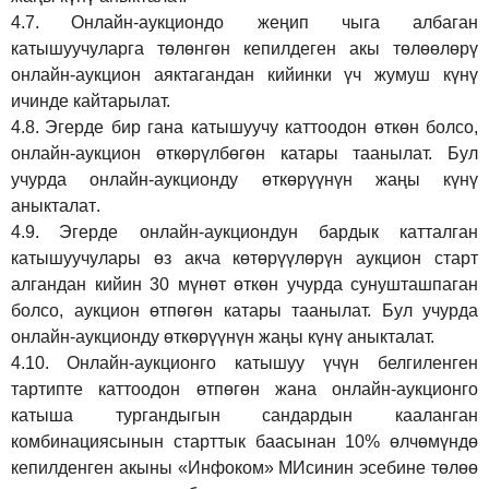
4.7.
Онлайн-аукциондо жеңип чыга албаган
катышуучуларга төлөнгөн кепилдеген акы төлөөлөрү
онлайн-аукцион аяктагандан кийинки үч жумуш күнү
ичинде кайтарылат.
4.8.
Эгерде бир гана катышуучу каттоодон өткөн болсо,
онлайн-аукцион өткөрүл
бө
гөн катары таанылат.
Бул
учурда онлайн-аукционду өткөрүүнүн жаңы күнү
аныкталат
.
4.9.
Эгерде онлайн-аукциондун бардык катталган
катышуучулары өз акча көтөрүүлөрүн аукцион старт
алгандан кийин 30 мүнөт өткөн учурда сунушташпаган
болсо, аукцион өтпөгөн катары таанылат. Бул учурда
онлайн-аукционду өткөрүүнүн жаңы күнү аныкталат.
4.10.
Онлайн-аукционго катышуу үчүн белгиленген
тартипте каттоодон өтпөгөн жана онлайн-аукционго
катыша тургандыгын сандардын кааланган
комбинациясынын старттык баасынан 10% өлчөмүндө
кепилденген акыны
«Инфоком»
МИсинин эсебине төлөө