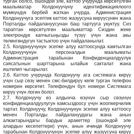
турган болсо, ошондой эле, каттоо учурунда көрсөтүлгөн
маалыматар Колдонуучуну идентификациялоого
мүмкүндүк бербей жаткан учурда, Администрация
Колдонуучуга эсептик каттоо жазуусуна кирүүсүнөн жана
Порталды пайдалануусунан баш тартууга укуктуу. Сиз
тараптан көрсөтүлгөн маалыматтар Сиздин жеке
электрондук капчыгыңызды түзүү үчүн жана акы
төлөнгөндүгүн тастыктоо үчүн пайдаланылат.
2.5.
Колдонуучунун эсепке алуу каттоосунда камтылган
Колдонуучунун персоналдык маалыматы
Администрация тарабынан Конфиденциалдуулук
саясатынын шарттарына ылайык сакталат жана
иштелип чыгарылат.
2.6.
Каттоо учурунда Колдонуучу ага системага кирүү
үчүн сыр сөзү менен смс-билдирүү келе турган телефон
номерин көрсөтөт. Телефондун бул номери Системага
кирүү үчүн логин болот.
2.7.
Колдонуучу өз алдынча өзүнүн сыр сөзүнүн
конфиденциалдуулугун камсыздоосу үчүн жоопкерчилик
тартат. Колдонуучу, Колдонуучунун эсепке алуу каттоосу
менен Порталды пайдалануудагы жана анын
алкактарындагы бардык аракеттер (ошондой эле
алардын кесепеттери) үчүн, анын ичинде Колдонуучу
тарабынан Колдонуучунун эсепке алуу жазуусуна кирүү