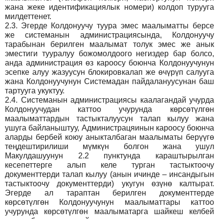
жана жеке идентификациялык номери) колдоп турууга
милдеттенет.
2.3.
Эгерде Колдонуучу туура эмес маалыматты берсе
же системанын администрациясында, Колдонуучу
тарабынан берилген маалымат толук эмес же анык
эместиги тууралуу божомолдоого негиздер бар болсо,
анда администрация өз кароосу боюнча Колдонуучунун
эсепке алуу жазуусун блокировкалап же өчүрүп салууга
жана Колдонуучунун Системадан пайдалануусунан баш
тартууга укуктуу.
2.4.
Системанын администрациясы каалагандай учурда
Колдонуучудан каттоо учурунда көрсөтүлгөн
маалыматтардын тастыкталуусун талап кылуу жана
ушуга байланыштуу, Администрацяинын кароосу боюнча
аларды бербей коюу аныкталбаган маалыматы берүүгө
теңдештирилиши мүмкүн болгон жана ушул
Макулдашуунун 2.2 пунктунда караштырылган
кесепеттерге алып келе турган тастыктоочу
документтерди талап кылуу (анын ичинде – инсандыгын
тастыктоочу документтерди) укугун өзүнө калтырат.
Эгерде ал тараптан берилген документтерде
көрсөтүлгөн Колдонуучунун маалыматтары каттоо
учурунда көрсөтүлгөн маалыматарга шайкеш келбей