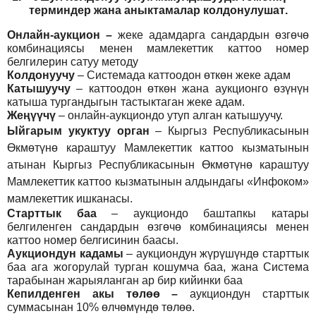
т
ерминдер жана аныктамалар
колдонулушат
.
Онлайн-аукцион –
жеке адамдарга сандардын өзгөчө
комбинациясы менен мамлекеттик каттоо номер
белгилерин сатуу методу
Колдонуучу
–
Системада каттоодон өткөн жеке адам
Катышуучу
–
каттоодон өткөн жана аукционго өзүнүн
катыша тургандыгын тастыктаган жеке адам
.
Жеңүүчү
–
онлайн-аукциондо утуп алган катышуучу.
Ыйгарым укуктуу орган
–
Кыргыз Республикасынын
Өкмөтүнө караштуу Мамлекеттик каттоо кызматынын
атынан Кыргыз Республикасынын Өкмөтүнө караштуу
Мамлекеттик каттоо кызматынын алдындагы «Инфоком»
мамлекеттик ишканасы.
Старттык баа
– аукциондо баштапкы катары
белгиленген сандардын өзгөчө комбинациясы менен
каттоо номер белгисинин баасы.
Аукциондун кадамы
– аукциондун жүрүшүндө старттык
баа ага жогорулай турган кошумча баа, жана Система
тарабынан жарыяланган ар бир кийинки баа
Кепилденген акы төлөө
–
аукциондун старттык
суммасынан 10% өлчөмүндө төлөө.