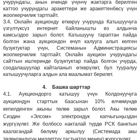
учурундагы, анын ичинде үчүнчү жактарга берилген
каттоо учурундагы аракеттери же аракеттенбөсү үчүн
жоопкерчилик тартпайт.
3.4.
Онлайн аукционду өткөрүү учурунда Катышуучуга
үзгүлтүксүз интернет байланышты өз алдынча
камсыздоо
зарыл
болот.
Катышуучу тараптан пайда
болгон жана аукциондон өчүп калууга алып келген
бузуктуктар үчүн, Системанын Администрациясы
жоопкерчилик тартпайт. Онлайн аукцион учурундагы
сайттын иштеринде бузуктуктар пайда болгон учурда,
соодалашуулар кайталанып өткөрүлөт, бул тууралуу
катышуучуларга алдын ала маалымат берилет.
4.
Башка шарттар
4.1.
Аукциондорго катышуу үчүн Колдонуучуга
аукциондун старттык баасынан 10% өлчөмүндө
кепилденген акыны төлөө зарыл болот. Акы төлөө
Сиздин
«Элсом»
электрондук капчыгыңыздан
жүргүзүлөт. Же болбосо накталай түрдө РСК банктын
каалагандай бөлүмү аркылуу (Системада акы
төлөнгөндүгүн милдеттүү тастыктоо менен) жүргүзүлөт.