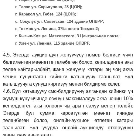
г. Талас ул. Сарыгулова, 28 (ЦОН);
г. Каракол ул. Гебзе, 124 (ЦОН);
с. Сокулук ул. Советская, 124 здание ОПВРР;
г. Токмок ул. Ленина, 375а почта Токмок-2;
г. Кызыл-Кия ул. Маяковского, 3 Центральная почта;
г. Узген ул. Ленина, 115 здание ОПВРР.
4.5.
Эгерде аукциондун жеңүүчүсү номер белгиси үчүн
белгиленген мөөнөттө төлөбөгөн болсо, кепилденген акы
төлөө кайтарылбайт, жана жеңүүчү катары эң чоң акча
ченин сунуштаган кийинки катышуучу таанылат. Бул
катышуучуга сунуш киргиз
үү
менен билдирме келет.
4.6.
Бул катышуучу смс-билдирүүнү алгандан кийинки үч
жумуш күнү ичинде өзүнүн максималдуу акча ченин 10%
кепилденген акы төлөөнү чыгарып салуу менен төлөйт.
Эгерде бул сумма көрсөтүлгөн мөөнөт ичинде
төлөнбөгөн болсо, онлайн-аукцион өтпөгөн катары
таанылат. Бул учурда онлайн-аукционду өткөрүүнүн
жаңы күнү аныкталат.