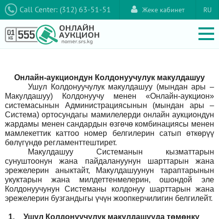
Call Center: (312) 63-51-51
Жеке кабинет
RU
Онлайн-аукциондун Колдонуучулук макулдашуу
Ушул Колдонуучулук макулдашуу (мындан ары –
Макулдашуу) Колдонуучу менен «Онлайн-аукцион»
системасынын Администрациясынын (мындан ары –
Система) ортосундагы мамилелерди онлайн аукциондун
жардамы менен сандардын өзгөчө комбинациясы менен
мамлекеттик каттоо номер белгилерин сатып өткөрүү
бөлүгүндө регламенттештирет.
Макулдашуу Системанын кызматтарын
сунуштоонун жана пайдалануунун шарттарын жана
эрежелерин аныктайт, Макулдашуунун тараптарынын
укуктарын жана милдеттенмелерин, ошондой эле
Колдонуучунун Системаны колдонуу шарттарын жана
эрежелерин бузгандыгы үчүн жоопкерчилигин белгилейт.
1.
Ушул Колдонуучулук макулдашууда төмөнкү