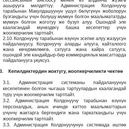
сессиясынын аяктоосу менен өз алдынча жүзөгө
ашырууга милдеттүү. Администрация Колдонуучу
тарабынан Макулдашуунун ушул бөлүгүнүн жоболорун
бузгандыгы үчүн болушу мүмкүн болгон маалымататрды
мүмкүн болгон жоготуу же бузуп алуу. Ошондой эле
каалагандай мүнөздөгү башка кесепеттер үчүн
жоопкерчилик тартпайт.
2.10.
Колдонуучу тарабынан өзүнүн эсепке алуу жазуусун
пайдалануусу. Колдонуучу аларды алууга, кайталоого
жана көчүрмөлөөгө, сатууга жана кайра сатууга,
ошондой эле кандайдыр-бир коммерциялык максаттарда
пайдаланууга укуксуз.
3.
Кепилдиктердин жоктугу, жоопкерчиликти чектөө
3.1.
Администрация
системаны пайдалануунун
кесепетинен болгон чыгаша тартуулардын каалагандай
түрү үчүн жоопкерчилик тартпайт.
3.2.
Администрация
Колдонуучу тарабынан өзүнүн
персоналдык, анын ичинде каттоо маалыматтарын
үчүнчү жактарга бергендиги жана таркаткандыгы үчүн
жоопкерчилик тартпайт.
3.3.
Администрация
Колдонуучунун системада иштөө