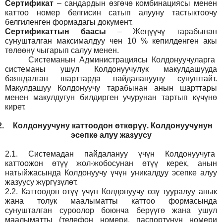
Сертификат
– сандардын өзгөчө комбинациясы менен
каттоо номер белгисин сатып алууну тастыктоочу
белгиленген формадагы документ
.
Сертификаттын баасы
– Жеңүүчү тарабынан
сунушталган максималдуу чен 10 % кепилденген акы
төлөөнү чыгарып салуу менен.
Системанын
Администрация
сы Колдонуучуларга
системаны ушул Колдонуучулук макулдашууда
баяндалган шарттарда пайдаланууну сунуштайт.
Макулдашуу Колдонуучу тарабынан анын шарттары
менен макулдугун билдирген учурунан тартып күчүнө
кирет.
2.
Колдонуучуну каттоодон өткөрүү. Колдонуучунун
эсепке алуу жазуусу
2.1.
Системадан пайдалануу үчүн Колдонуучуга
каттоожон өтүү жол-жобосунан өтүү керек, анын
натыйжасында Колдонуучу үчүн уникалдуу эсепке алуу
жазуусу жүргүзүлөт.
2.2.
Каттоодон өтүү үчүн Колдонуучу өзү тууралуу анык
жана толук маалыматты каттоо формасында
сунушталган суроолор боюнча берүүгө жана ушул
маалыматты (телефон номери, паспортунун номери