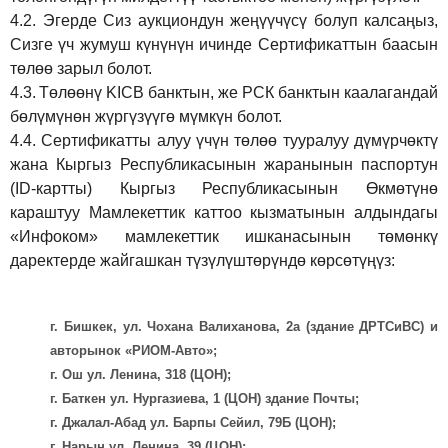
4.2.
Эгерде Сиз аукциондун жеңүүчүсү болуп калсаңыз,
Сизге үч жумуш күнүнүн ичинде Сертификаттын баасын
төлөө зарыл болот.
4.3.
Төлөөнү KICB банктын, же РСК банктын каалагандай
бөлүмүнөн жүргүзүүгө мүмкүн болот.
4.4.
Сертификатты алуу үчүн төлөө тууралуу дүмүрчөктү
жана Кыргыз Республикасынын жаранынын паспортун
(ID-картты) Кыргыз Республикасынын Өкмөтүнө
караштуу Мамлекеттик каттоо кызматынын алдындагы
«Инфоком» мамлекеттик ишканасынын төмөнкү
даректерде жайгашкан түзүлүштөрүндө көрсөтүңүз:
г. Бишкек, ул. Чохана Валиханова, 2а (здание ДРТСиВС) и
авторынок «РИОМ-Авто»;
г. Ош ул. Ленина, 318 (ЦОН);
г. Баткен ул. Нургазиева, 1 (ЦОН) здание Почты;
г. Джалал-Абад ул. Барпы Сейил, 79Б (ЦОН);
г. Нарын ул. Ленина, 39 (ЦОН);