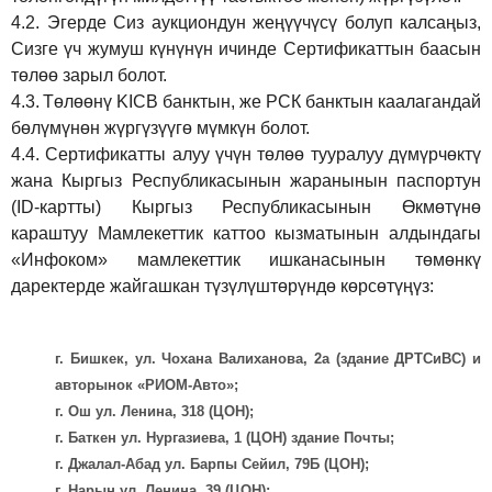
4.2.
Эгерде Сиз аукциондун жеңүүчүсү болуп калсаңыз,
Сизге үч жумуш күнүнүн ичинде Сертификаттын баасын
төлөө зарыл болот.
4.3.
Төлөөнү KICB банктын, же РСК банктын каалагандай
бөлүмүнөн жүргүзүүгө мүмкүн болот.
4.4.
Сертификатты алуу үчүн төлөө тууралуу дүмүрчөктү
жана Кыргыз Республикасынын жаранынын паспортун
(ID-картты) Кыргыз Республикасынын Өкмөтүнө
караштуу Мамлекеттик каттоо кызматынын алдындагы
«Инфоком» мамлекеттик ишканасынын төмөнкү
даректерде жайгашкан түзүлүштөрүндө көрсөтүңүз:
г. Бишкек, ул. Чохана Валиханова, 2а (здание ДРТСиВС) и
авторынок «РИОМ-Авто»;
г. Ош ул. Ленина, 318 (ЦОН);
г. Баткен ул. Нургазиева, 1 (ЦОН) здание Почты;
г. Джалал-Абад ул. Барпы Сейил, 79Б (ЦОН);
г. Нарын ул. Ленина, 39 (ЦОН);