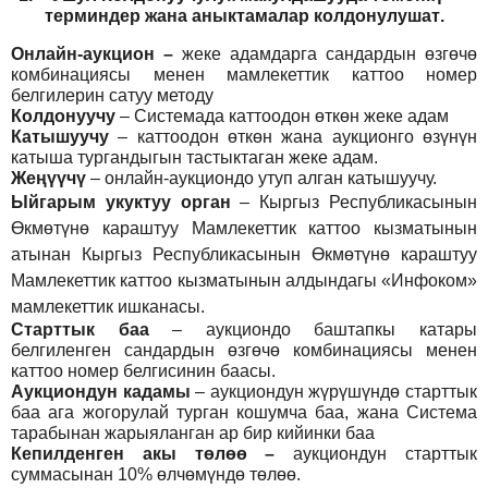
т
ерминдер жана аныктамалар
колдонулушат
.
Онлайн-аукцион –
жеке адамдарга сандардын өзгөчө
комбинациясы менен мамлекеттик каттоо номер
белгилерин сатуу методу
Колдонуучу
–
Системада каттоодон өткөн жеке адам
Катышуучу
–
каттоодон өткөн жана аукционго өзүнүн
катыша тургандыгын тастыктаган жеке адам
.
Жеңүүчү
–
онлайн-аукциондо утуп алган катышуучу.
Ыйгарым укуктуу орган
–
Кыргыз Республикасынын
Өкмөтүнө караштуу Мамлекеттик каттоо кызматынын
атынан Кыргыз Республикасынын Өкмөтүнө караштуу
Мамлекеттик каттоо кызматынын алдындагы «Инфоком»
мамлекеттик ишканасы.
Старттык баа
– аукциондо баштапкы катары
белгиленген сандардын өзгөчө комбинациясы менен
каттоо номер белгисинин баасы.
Аукциондун кадамы
– аукциондун жүрүшүндө старттык
баа ага жогорулай турган кошумча баа, жана Система
тарабынан жарыяланган ар бир кийинки баа
Кепилденген акы төлөө
–
аукциондун старттык
суммасынан 10% өлчөмүндө төлөө.