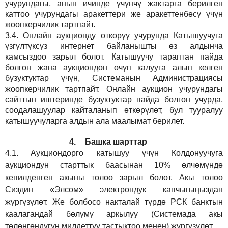
учурундагы, анын ичинде үчүнчү жактарга берилген
каттоо учурундагы аракеттери же аракеттенбөсү үчүн
жоопкерчилик тартпайт.
3.4.
Онлайн аукционду өткөрүү учурунда Катышуучуга
үзгүлтүксүз интернет байланышты өз алдынча
камсыздоо
зарыл
болот.
Катышуучу тараптан пайда
болгон жана аукциондон өчүп калууга алып келген
бузуктуктар үчүн, Системанын Администрациясы
жоопкерчилик тартпайт. Онлайн аукцион учурундагы
сайттын иштеринде бузуктуктар пайда болгон учурда,
соодалашуулар кайталанып өткөрүлөт, бул тууралуу
катышуучуларга алдын ала маалымат берилет.
4.
Башка шарттар
4.1.
Аукциондорго катышуу үчүн Колдонуучуга
аукциондун старттык баасынан 10% өлчөмүндө
кепилденген акыны төлөө зарыл болот. Акы төлөө
Сиздин
«Элсом»
электрондук капчыгыңыздан
жүргүзүлөт. Же болбосо накталай түрдө РСК банктын
каалагандай бөлүмү аркылуу (Системада акы
төлөнгөндүгүн милдеттүү тастыктоо менен) жүргүзүлөт.