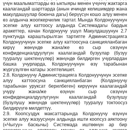
үчүн маалыматтарды өз ыктыяры менен үчүнчү жактарга
каалагандай шарттарда (анын ичинде келишимдер жана
макулдашуулар боюнча дагы) берүүсүн кошо алуу менен
өз алдынча жоопкерчилик тартат. Мында Колдонуучунун
эсепке алуу каттоосу алдында Системадагы бардык
аракеттер, качан Колдонуучу ушул Макулдашуунун 2.7
пунктунда караштырылган тартипте Администрацияга
Колдонуучунун эсепке алуу каттоосуна санкцияланбаган
кирүү жөнүндө жана/же өз сыр сөзүнүн
конфиденциалдуулугун каалагандай бузуулар (бузуу
тууралуу шектенүүлөр) жөнүндө билдирген учурлардан
башка учурларда, Колдонуучунун өзү тарабынан
жүргүзүлгөн катары эсептелишет.
2.8.
Колдонуучу Администрацияга Колдонуучунун эсепке
алуу каттоосуна санкцияланбаган (Колдонуучу
тарабынан уруксат берилбеген) кирүүнүн каалагандай
учуру жана/же өзүнүн сыр сөзүнүн
конфиденциалдуулугунун каалагандай бузулушу
(бузулушу жөнүндө шектенүүлөр) тууралуу токтоосуз
билдирүүгө милдеттүү.
2.9.
Коопсуздук максаттарында Колдонуучу өзүнүн
эсепке алуу жазуусунун алдында ишти коопсуз аяктоону
(«Чыгуу» баскычы) Системада иштөөнүн ар бир