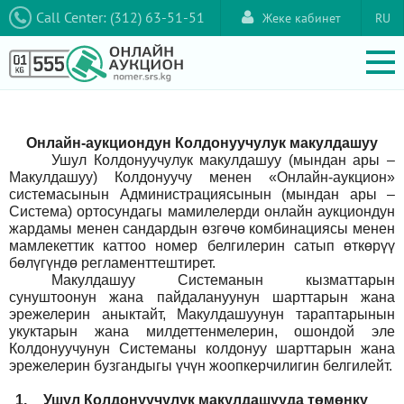
Call Center: (312) 63-51-51
Жеке кабинет
RU
Онлайн-аукциондун Колдонуучулук макулдашуу
Ушул Колдонуучулук макулдашуу (мындан ары –
Макулдашуу) Колдонуучу менен «Онлайн-аукцион»
системасынын Администрациясынын (мындан ары –
Система) ортосундагы мамилелерди онлайн аукциондун
жардамы менен сандардын өзгөчө комбинациясы менен
мамлекеттик каттоо номер белгилерин сатып өткөрүү
бөлүгүндө регламенттештирет.
Макулдашуу Системанын кызматтарын
сунуштоонун жана пайдалануунун шарттарын жана
эрежелерин аныктайт, Макулдашуунун тараптарынын
укуктарын жана милдеттенмелерин, ошондой эле
Колдонуучунун Системаны колдонуу шарттарын жана
эрежелерин бузгандыгы үчүн жоопкерчилигин белгилейт.
1.
Ушул Колдонуучулук макулдашууда төмөнкү