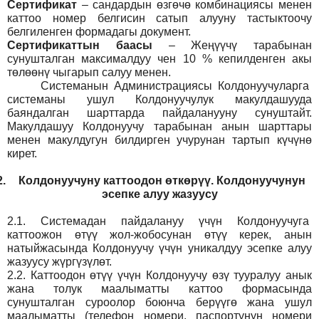
Сертификат
– сандардын өзгөчө комбинациясы менен
каттоо номер белгисин сатып алууну тастыктоочу
белгиленген формадагы документ
.
Сертификаттын баасы
– Жеңүүчү тарабынан
сунушталган максималдуу чен 10 % кепилденген акы
төлөөнү чыгарып салуу менен.
Системанын
Администрация
сы Колдонуучуларга
системаны ушул Колдонуучулук макулдашууда
баяндалган шарттарда пайдаланууну сунуштайт.
Макулдашуу Колдонуучу тарабынан анын шарттары
менен макулдугун билдирген учурунан тартып күчүнө
кирет.
2.
Колдонуучуну каттоодон өткөрүү. Колдонуучунун
эсепке алуу жазуусу
2.1.
Системадан пайдалануу үчүн Колдонуучуга
каттоожон өтүү жол-жобосунан өтүү керек, анын
натыйжасында Колдонуучу үчүн уникалдуу эсепке алуу
жазуусу жүргүзүлөт.
2.2.
Каттоодон өтүү үчүн Колдонуучу өзү тууралуу анык
жана толук маалыматты каттоо формасында
сунушталган суроолор боюнча берүүгө жана ушул
маалыматты (телефон номери, паспортунун номери