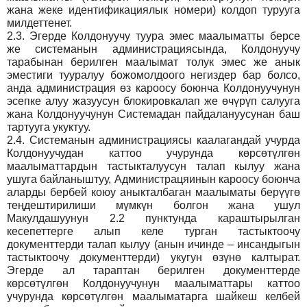
жана жеке идентификациялык номери) колдоп турууга
милдеттенет.
2.3.
Эгерде Колдонуучу туура эмес маалыматты берсе
же системанын администрациясында, Колдонуучу
тарабынан берилген маалымат толук эмес же анык
эместиги тууралуу божомолдоого негиздер бар болсо,
анда администрация өз кароосу боюнча Колдонуучунун
эсепке алуу жазуусун блокировкалап же өчүрүп салууга
жана Колдонуучунун Системадан пайдалануусунан баш
тартууга укуктуу.
2.4.
Системанын администрациясы каалагандай учурда
Колдонуучудан каттоо учурунда көрсөтүлгөн
маалыматтардын тастыкталуусун талап кылуу жана
ушуга байланыштуу, Администрацяинын кароосу боюнча
аларды бербей коюу аныкталбаган маалыматы берүүгө
теңдештирилиши мүмкүн болгон жана ушул
Макулдашуунун 2.2 пунктунда караштырылган
кесепеттерге алып келе турган тастыктоочу
документтерди талап кылуу (анын ичинде – инсандыгын
тастыктоочу документтерди) укугун өзүнө калтырат.
Эгерде ал тараптан берилген документтерде
көрсөтүлгөн Колдонуучунун маалыматтары каттоо
учурунда көрсөтүлгөн маалыматарга шайкеш келбей