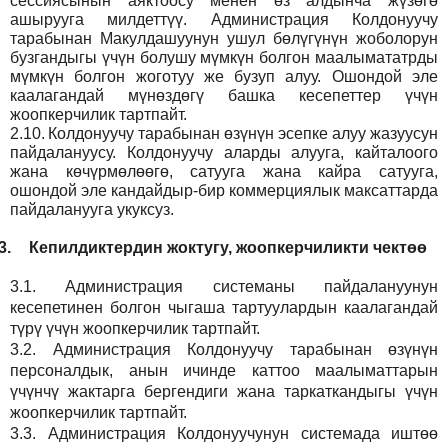
сессиясынын аяктоосу менен өз алдынча жүзөгө
ашырууга милдеттүү. Администрация Колдонуучу
тарабынан Макулдашуунун ушул бөлүгүнүн жоболорун
бузгандыгы үчүн болушу мүмкүн болгон маалымататрды
мүмкүн болгон жоготуу же бузуп алуу. Ошондой эле
каалагандай мүнөздөгү башка кесепеттер үчүн
жоопкерчилик тартпайт.
2.10.
Колдонуучу тарабынан өзүнүн эсепке алуу жазуусун
пайдалануусу. Колдонуучу аларды алууга, кайталоого
жана көчүрмөлөөгө, сатууга жана кайра сатууга,
ошондой эле кандайдыр-бир коммерциялык максаттарда
пайдаланууга укуксуз.
3.
Кепилдиктердин жоктугу, жоопкерчиликти чектөө
3.1.
Администрация
системаны пайдалануунун
кесепетинен болгон чыгаша тартуулардын каалагандай
түрү үчүн жоопкерчилик тартпайт.
3.2.
Администрация
Колдонуучу тарабынан өзүнүн
персоналдык, анын ичинде каттоо маалыматтарын
үчүнчү жактарга бергендиги жана таркаткандыгы үчүн
жоопкерчилик тартпайт.
3.3.
Администрация
Колдонуучунун системада иштөө