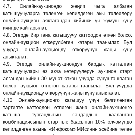
4.7.
Онлайн-аукциондо жеңип чыга албаган
катышуучуларга төлөнгөн кепилдеген акы төлөөлөрү
онлайн-аукцион аяктагандан кийинки үч жумуш күнү
ичинде кайтарылат.
4.8.
Эгерде бир гана катышуучу каттоодон өткөн болсо,
онлайн-аукцион өткөрүл
бө
гөн катары таанылат.
Бул
учурда онлайн-аукционду өткөрүүнүн жаңы күнү
аныкталат
.
4.9.
Эгерде онлайн-аукциондун бардык катталган
катышуучулары өз акча көтөрүүлөрүн аукцион старт
алгандан кийин 30 мүнөт өткөн учурда сунушташпаган
болсо, аукцион өтпөгөн катары таанылат. Бул учурда
онлайн-аукционду өткөрүүнүн жаңы күнү аныкталат.
4.10.
Онлайн-аукционго катышуу үчүн белгиленген
тартипте каттоодон өтпөгөн жана онлайн-аукционго
катыша тургандыгын сандардын кааланган
комбинациясынын старттык баасынан 10% өлчөмүндө
кепилденген акыны
«Инфоком»
МИсинин эсебине төлөө