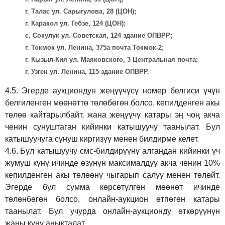
г. Талас ул. Сарыгулова, 28 (ЦОН);
г. Каракол ул. Гебзе, 124 (ЦОН);
с. Сокулук ул. Советская, 124 здание ОПВРР;
г. Токмок ул. Ленина, 375а почта Токмок-2;
г. Кызыл-Кия ул. Маяковского, 3 Центральная почта;
г. Узген ул. Ленина, 115 здание ОПВРР.
4.5.
Эгерде аукциондун жеңүүчүсү номер белгиси үчүн
белгиленген мөөнөттө төлөбөгөн болсо, кепилденген акы
төлөө кайтарылбайт, жана жеңүүчү катары эң чоң акча
ченин сунуштаган кийинки катышуучу таанылат. Бул
катышуучуга сунуш киргиз
үү
менен билдирме келет.
4.6.
Бул катышуучу смс-билдирүүнү алгандан кийинки үч
жумуш күнү ичинде өзүнүн максималдуу акча ченин 10%
кепилденген акы төлөөнү чыгарып салуу менен төлөйт.
Эгерде бул сумма көрсөтүлгөн мөөнөт ичинде
төлөнбөгөн болсо, онлайн-аукцион өтпөгөн катары
таанылат. Бул учурда онлайн-аукционду өткөрүүнүн
жаңы күнү аныкталат.