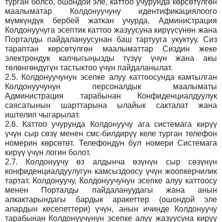
турган болсо, ошондой эле, каттоо учурунда көрсөтүлгөн
маалыматар Колдонуучуну идентификациялоого
мүмкүндүк бербей жаткан учурда, Администрация
Колдонуучуга эсептик каттоо жазуусуна кирүүсүнөн жана
Порталды пайдалануусунан баш тартууга укуктуу. Сиз
тараптан көрсөтүлгөн маалыматтар Сиздин жеке
электрондук капчыгыңызды түзүү үчүн жана акы
төлөнгөндүгүн тастыктоо үчүн пайдаланылат.
2.5.
Колдонуучунун эсепке алуу каттоосунда камтылган
Колдонуучунун персоналдык маалыматы
Администрация тарабынан Конфиденциалдуулук
саясатынын шарттарына ылайык сакталат жана
иштелип чыгарылат.
2.6.
Каттоо учурунда Колдонуучу ага системага кирүү
үчүн сыр сөзү менен смс-билдирүү келе турган телефон
номерин көрсөтөт. Телефондун бул номери Системага
кирүү үчүн логин болот.
2.7.
Колдонуучу өз алдынча өзүнүн сыр сөзүнүн
конфиденциалдуулугун камсыздоосу үчүн жоопкерчилик
тартат. Колдонуучу, Колдонуучунун эсепке алуу каттоосу
менен Порталды пайдалануудагы жана анын
алкактарындагы бардык аракеттер (ошондой эле
алардын кесепеттери) үчүн, анын ичинде Колдонуучу
тарабынан Колдонуучунун эсепке алуу жазуусуна кирүү