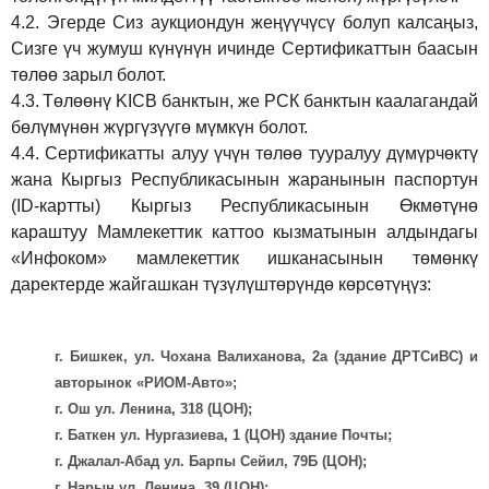
4.2.
Эгерде Сиз аукциондун жеңүүчүсү болуп калсаңыз,
Сизге үч жумуш күнүнүн ичинде Сертификаттын баасын
төлөө зарыл болот.
4.3.
Төлөөнү KICB банктын, же РСК банктын каалагандай
бөлүмүнөн жүргүзүүгө мүмкүн болот.
4.4.
Сертификатты алуу үчүн төлөө тууралуу дүмүрчөктү
жана Кыргыз Республикасынын жаранынын паспортун
(ID-картты) Кыргыз Республикасынын Өкмөтүнө
караштуу Мамлекеттик каттоо кызматынын алдындагы
«Инфоком» мамлекеттик ишканасынын төмөнкү
даректерде жайгашкан түзүлүштөрүндө көрсөтүңүз:
г. Бишкек, ул. Чохана Валиханова, 2а (здание ДРТСиВС) и
авторынок «РИОМ-Авто»;
г. Ош ул. Ленина, 318 (ЦОН);
г. Баткен ул. Нургазиева, 1 (ЦОН) здание Почты;
г. Джалал-Абад ул. Барпы Сейил, 79Б (ЦОН);
г. Нарын ул. Ленина, 39 (ЦОН);