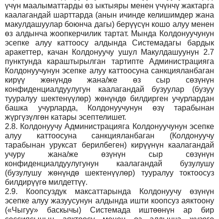
үчүн маалыматтарды өз ыктыяры менен үчүнчү жактарга
каалагандай шарттарда (анын ичинде келишимдер жана
макулдашуулар боюнча дагы) берүүсүн кошо алуу менен
өз алдынча жоопкерчилик тартат. Мында Колдонуучунун
эсепке алуу каттоосу алдында Системадагы бардык
аракеттер, качан Колдонуучу ушул Макулдашуунун 2.7
пунктунда караштырылган тартипте Администрацияга
Колдонуучунун эсепке алуу каттоосуна санкцияланбаган
кирүү жөнүндө жана/же өз сыр сөзүнүн
конфиденциалдуулугун каалагандай бузуулар (бузуу
тууралуу шектенүүлөр) жөнүндө билдирген учурлардан
башка учурларда, Колдонуучунун өзү тарабынан
жүргүзүлгөн катары эсептелишет.
2.8.
Колдонуучу Администрацияга Колдонуучунун эсепке
алуу каттоосуна санкцияланбаган (Колдонуучу
тарабынан уруксат берилбеген) кирүүнүн каалагандай
учуру жана/же өзүнүн сыр сөзүнүн
конфиденциалдуулугунун каалагандай бузулушу
(бузулушу жөнүндө шектенүүлөр) тууралуу токтоосуз
билдирүүгө милдеттүү.
2.9.
Коопсуздук максаттарында Колдонуучу өзүнүн
эсепке алуу жазуусунун алдында ишти коопсуз аяктоону
(«Чыгуу» баскычы) Системада иштөөнүн ар бир