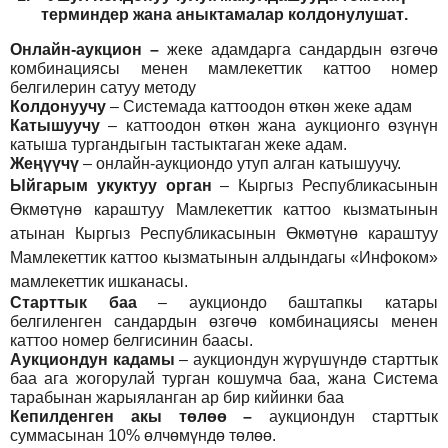
т
ерминдер жана аныктамалар
колдонулушат
.
Онлайн-аукцион –
жеке адамдарга сандардын өзгөчө
комбинациясы менен мамлекеттик каттоо номер
белгилерин сатуу методу
Колдонуучу
–
Системада каттоодон өткөн жеке адам
Катышуучу
–
каттоодон өткөн жана аукционго өзүнүн
катыша тургандыгын тастыктаган жеке адам
.
Жеңүүчү
–
онлайн-аукциондо утуп алган катышуучу.
Ыйгарым укуктуу орган
–
Кыргыз Республикасынын
Өкмөтүнө караштуу Мамлекеттик каттоо кызматынын
атынан Кыргыз Республикасынын Өкмөтүнө караштуу
Мамлекеттик каттоо кызматынын алдындагы «Инфоком»
мамлекеттик ишканасы.
Старттык баа
– аукциондо баштапкы катары
белгиленген сандардын өзгөчө комбинациясы менен
каттоо номер белгисинин баасы.
Аукциондун кадамы
– аукциондун жүрүшүндө старттык
баа ага жогорулай турган кошумча баа, жана Система
тарабынан жарыяланган ар бир кийинки баа
Кепилденген акы төлөө
–
аукциондун старттык
суммасынан 10% өлчөмүндө төлөө.