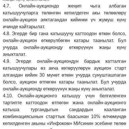
4.7.
Онлайн-аукциондо жеңип чыга албаган
катышуучуларга төлөнгөн кепилдеген акы төлөөлөрү
онлайн-аукцион аяктагандан кийинки үч жумуш күнү
ичинде кайтарылат.
4.8.
Эгерде бир гана катышуучу каттоодон өткөн болсо,
онлайн-аукцион өткөрүл
бө
гөн катары таанылат.
Бул
учурда онлайн-аукционду өткөрүүнүн жаңы күнү
аныкталат
.
4.9.
Эгерде онлайн-аукциондун бардык катталган
катышуучулары өз акча көтөрүүлөрүн аукцион старт
алгандан кийин 30 мүнөт өткөн учурда сунушташпаган
болсо, аукцион өтпөгөн катары таанылат. Бул учурда
онлайн-аукционду өткөрүүнүн жаңы күнү аныкталат.
4.10.
Онлайн-аукционго катышуу үчүн белгиленген
тартипте каттоодон өтпөгөн жана онлайн-аукционго
катыша тургандыгын сандардын кааланган
комбинациясынын старттык баасынан 10% өлчөмүндө
кепилденген акыны
«Инфоком»
МИсинин эсебине төлөө