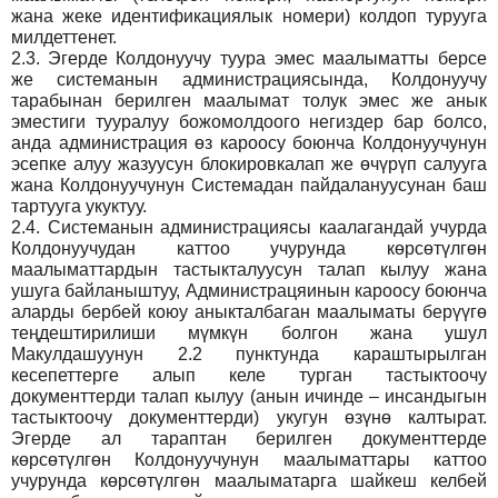
жана жеке идентификациялык номери) колдоп турууга
милдеттенет.
2.3.
Эгерде Колдонуучу туура эмес маалыматты берсе
же системанын администрациясында, Колдонуучу
тарабынан берилген маалымат толук эмес же анык
эместиги тууралуу божомолдоого негиздер бар болсо,
анда администрация өз кароосу боюнча Колдонуучунун
эсепке алуу жазуусун блокировкалап же өчүрүп салууга
жана Колдонуучунун Системадан пайдалануусунан баш
тартууга укуктуу.
2.4.
Системанын администрациясы каалагандай учурда
Колдонуучудан каттоо учурунда көрсөтүлгөн
маалыматтардын тастыкталуусун талап кылуу жана
ушуга байланыштуу, Администрацяинын кароосу боюнча
аларды бербей коюу аныкталбаган маалыматы берүүгө
теңдештирилиши мүмкүн болгон жана ушул
Макулдашуунун 2.2 пунктунда караштырылган
кесепеттерге алып келе турган тастыктоочу
документтерди талап кылуу (анын ичинде – инсандыгын
тастыктоочу документтерди) укугун өзүнө калтырат.
Эгерде ал тараптан берилген документтерде
көрсөтүлгөн Колдонуучунун маалыматтары каттоо
учурунда көрсөтүлгөн маалыматарга шайкеш келбей