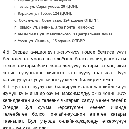
г. Талас ул. Сарыгулова, 28 (ЦОН);
г. Каракол ул. Гебзе, 124 (ЦОН);
с. Сокулук ул. Советская, 124 здание ОПВРР;
г. Токмок ул. Ленина, 375а почта Токмок-2;
г. Кызыл-Кия ул. Маяковского, 3 Центральная почта;
г. Узген ул. Ленина, 115 здание ОПВРР.
4.5.
Эгерде аукциондун жеңүүчүсү номер белгиси үчүн
белгиленген мөөнөттө төлөбөгөн болсо, кепилденген акы
төлөө кайтарылбайт, жана жеңүүчү катары эң чоң акча
ченин сунуштаган кийинки катышуучу таанылат. Бул
катышуучуга сунуш киргиз
үү
менен билдирме келет.
4.6.
Бул катышуучу смс-билдирүүнү алгандан кийинки үч
жумуш күнү ичинде өзүнүн максималдуу акча ченин 10%
кепилденген акы төлөөнү чыгарып салуу менен төлөйт.
Эгерде бул сумма көрсөтүлгөн мөөнөт ичинде
төлөнбөгөн болсо, онлайн-аукцион өтпөгөн катары
таанылат. Бул учурда онлайн-аукционду өткөрүүнүн
жаңы күнү аныкталат.