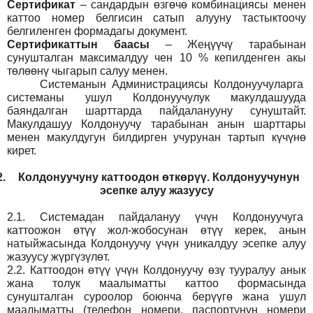
Сертификат
– сандардын өзгөчө комбинациясы менен
каттоо номер белгисин сатып алууну тастыктоочу
белгиленген формадагы документ
.
Сертификаттын баасы
– Жеңүүчү тарабынан
сунушталган максималдуу чен 10 % кепилденген акы
төлөөнү чыгарып салуу менен.
Системанын
Администрация
сы Колдонуучуларга
системаны ушул Колдонуучулук макулдашууда
баяндалган шарттарда пайдаланууну сунуштайт.
Макулдашуу Колдонуучу тарабынан анын шарттары
менен макулдугун билдирген учурунан тартып күчүнө
кирет.
2.
Колдонуучуну каттоодон өткөрүү. Колдонуучунун
эсепке алуу жазуусу
2.1.
Системадан пайдалануу үчүн Колдонуучуга
каттоожон өтүү жол-жобосунан өтүү керек, анын
натыйжасында Колдонуучу үчүн уникалдуу эсепке алуу
жазуусу жүргүзүлөт.
2.2.
Каттоодон өтүү үчүн Колдонуучу өзү тууралуу анык
жана толук маалыматты каттоо формасында
сунушталган суроолор боюнча берүүгө жана ушул
маалыматты (телефон номери, паспортунун номери