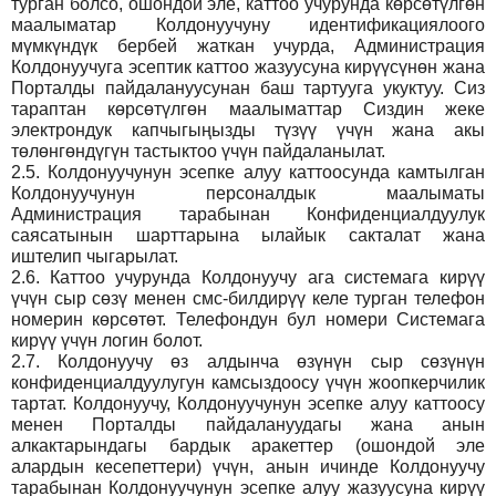
турган болсо, ошондой эле, каттоо учурунда көрсөтүлгөн
маалыматар Колдонуучуну идентификациялоого
мүмкүндүк бербей жаткан учурда, Администрация
Колдонуучуга эсептик каттоо жазуусуна кирүүсүнөн жана
Порталды пайдалануусунан баш тартууга укуктуу. Сиз
тараптан көрсөтүлгөн маалыматтар Сиздин жеке
электрондук капчыгыңызды түзүү үчүн жана акы
төлөнгөндүгүн тастыктоо үчүн пайдаланылат.
2.5.
Колдонуучунун эсепке алуу каттоосунда камтылган
Колдонуучунун персоналдык маалыматы
Администрация тарабынан Конфиденциалдуулук
саясатынын шарттарына ылайык сакталат жана
иштелип чыгарылат.
2.6.
Каттоо учурунда Колдонуучу ага системага кирүү
үчүн сыр сөзү менен смс-билдирүү келе турган телефон
номерин көрсөтөт. Телефондун бул номери Системага
кирүү үчүн логин болот.
2.7.
Колдонуучу өз алдынча өзүнүн сыр сөзүнүн
конфиденциалдуулугун камсыздоосу үчүн жоопкерчилик
тартат. Колдонуучу, Колдонуучунун эсепке алуу каттоосу
менен Порталды пайдалануудагы жана анын
алкактарындагы бардык аракеттер (ошондой эле
алардын кесепеттери) үчүн, анын ичинде Колдонуучу
тарабынан Колдонуучунун эсепке алуу жазуусуна кирүү