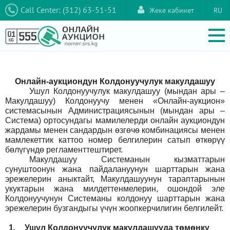
Call Center: (312) 63-51-51
Жеке кабинет
RU
Онлайн-аукциондун Колдонуучулук макулдашуу
Ушул Колдонуучулук макулдашуу (мындан ары –
Макулдашуу) Колдонуучу менен «Онлайн-аукцион»
системасынын Администрациясынын (мындан ары –
Система) ортосундагы мамилелерди онлайн аукциондун
жардамы менен сандардын өзгөчө комбинациясы менен
мамлекеттик каттоо номер белгилерин сатып өткөрүү
бөлүгүндө регламенттештирет.
Макулдашуу Системанын кызматтарын
сунуштоонун жана пайдалануунун шарттарын жана
эрежелерин аныктайт, Макулдашуунун тараптарынын
укуктарын жана милдеттенмелерин, ошондой эле
Колдонуучунун Системаны колдонуу шарттарын жана
эрежелерин бузгандыгы үчүн жоопкерчилигин белгилейт.
1.
Ушул Колдонуучулук макулдашууда төмөнкү