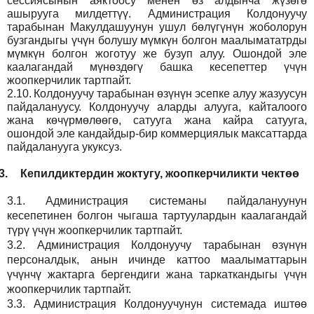
сессиясынын аяктоосу менен өз алдынча жүзөгө
ашырууга милдеттүү. Администрация Колдонуучу
тарабынан Макулдашуунун ушул бөлүгүнүн жоболорун
бузгандыгы үчүн болушу мүмкүн болгон маалымататрды
мүмкүн болгон жоготуу же бузуп алуу. Ошондой эле
каалагандай мүнөздөгү башка кесепеттер үчүн
жоопкерчилик тартпайт.
2.10.
Колдонуучу тарабынан өзүнүн эсепке алуу жазуусун
пайдалануусу. Колдонуучу аларды алууга, кайталоого
жана көчүрмөлөөгө, сатууга жана кайра сатууга,
ошондой эле кандайдыр-бир коммерциялык максаттарда
пайдаланууга укуксуз.
3.
Кепилдиктердин жоктугу, жоопкерчиликти чектөө
3.1.
Администрация
системаны пайдалануунун
кесепетинен болгон чыгаша тартуулардын каалагандай
түрү үчүн жоопкерчилик тартпайт.
3.2.
Администрация
Колдонуучу тарабынан өзүнүн
персоналдык, анын ичинде каттоо маалыматтарын
үчүнчү жактарга бергендиги жана таркаткандыгы үчүн
жоопкерчилик тартпайт.
3.3.
Администрация
Колдонуучунун системада иштөө