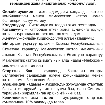
т
ерминдер жана аныктамалар
колдонулушат
.
Онлайн-аукцион –
жеке адамдарга сандардын өзгөчө
комбинациясы менен мамлекеттик каттоо номер
белгилерин сатуу методу
Колдонуучу
–
Системада каттоодон өткөн жеке адам
Катышуучу
–
каттоодон өткөн жана аукционго өзүнүн
катыша тургандыгын тастыктаган жеке адам
.
Жеңүүчү
–
онлайн-аукциондо утуп алган катышуучу.
Ыйгарым укуктуу орган
–
Кыргыз Республикасынын
Өкмөтүнө караштуу Мамлекеттик каттоо кызматынын
атынан Кыргыз Республикасынын Өкмөтүнө караштуу
Мамлекеттик каттоо кызматынын алдындагы «Инфоком»
мамлекеттик ишканасы.
Старттык баа
– аукциондо баштапкы катары
белгиленген сандардын өзгөчө комбинациясы менен
каттоо номер белгисинин баасы.
Аукциондун кадамы
– аукциондун жүрүшүндө старттык
баа ага жогорулай турган кошумча баа, жана Система
тарабынан жарыяланган ар бир кийинки баа
Кепилденген акы төлөө
–
аукциондун старттык
суммасынан 10% өлчөмүндө төлөө.