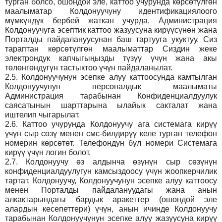
турган болсо, ошондой эле, каттоо учурунда көрсөтүлгөн
маалыматар Колдонуучуну идентификациялоого
мүмкүндүк бербей жаткан учурда, Администрация
Колдонуучуга эсептик каттоо жазуусуна кирүүсүнөн жана
Порталды пайдалануусунан баш тартууга укуктуу. Сиз
тараптан көрсөтүлгөн маалыматтар Сиздин жеке
электрондук капчыгыңызды түзүү үчүн жана акы
төлөнгөндүгүн тастыктоо үчүн пайдаланылат.
2.5.
Колдонуучунун эсепке алуу каттоосунда камтылган
Колдонуучунун персоналдык маалыматы
Администрация тарабынан Конфиденциалдуулук
саясатынын шарттарына ылайык сакталат жана
иштелип чыгарылат.
2.6.
Каттоо учурунда Колдонуучу ага системага кирүү
үчүн сыр сөзү менен смс-билдирүү келе турган телефон
номерин көрсөтөт. Телефондун бул номери Системага
кирүү үчүн логин болот.
2.7.
Колдонуучу өз алдынча өзүнүн сыр сөзүнүн
конфиденциалдуулугун камсыздоосу үчүн жоопкерчилик
тартат. Колдонуучу, Колдонуучунун эсепке алуу каттоосу
менен Порталды пайдалануудагы жана анын
алкактарындагы бардык аракеттер (ошондой эле
алардын кесепеттери) үчүн, анын ичинде Колдонуучу
тарабынан Колдонуучунун эсепке алуу жазуусуна кирүү