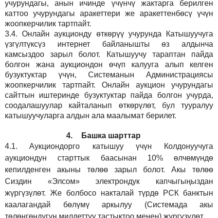
учурундагы, анын ичинде үчүнчү жактарга берилген
каттоо учурундагы аракеттери же аракеттенбөсү үчүн
жоопкерчилик тартпайт.
3.4.
Онлайн аукционду өткөрүү учурунда Катышуучуга
үзгүлтүксүз интернет байланышты өз алдынча
камсыздоо
зарыл
болот.
Катышуучу тараптан пайда
болгон жана аукциондон өчүп калууга алып келген
бузуктуктар үчүн, Системанын Администрациясы
жоопкерчилик тартпайт. Онлайн аукцион учурундагы
сайттын иштеринде бузуктуктар пайда болгон учурда,
соодалашуулар кайталанып өткөрүлөт, бул тууралуу
катышуучуларга алдын ала маалымат берилет.
4.
Башка шарттар
4.1.
Аукциондорго катышуу үчүн Колдонуучуга
аукциондун старттык баасынан 10% өлчөмүндө
кепилденген акыны төлөө зарыл болот. Акы төлөө
Сиздин
«Элсом»
электрондук капчыгыңыздан
жүргүзүлөт. Же болбосо накталай түрдө РСК банктын
каалагандай бөлүмү аркылуу (Системада акы
төлөнгөндүгүн милдеттүү тастыктоо менен) жүргүзүлөт.