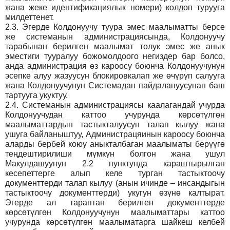
жана жеке идентификациялык номери) колдоп турууга
милдеттенет.
2.3.
Эгерде Колдонуучу туура эмес маалыматты берсе
же системанын администрациясында, Колдонуучу
тарабынан берилген маалымат толук эмес же анык
эместиги тууралуу божомолдоого негиздер бар болсо,
анда администрация өз кароосу боюнча Колдонуучунун
эсепке алуу жазуусун блокировкалап же өчүрүп салууга
жана Колдонуучунун Системадан пайдалануусунан баш
тартууга укуктуу.
2.4.
Системанын администрациясы каалагандай учурда
Колдонуучудан каттоо учурунда көрсөтүлгөн
маалыматтардын тастыкталуусун талап кылуу жана
ушуга байланыштуу, Администрацяинын кароосу боюнча
аларды бербей коюу аныкталбаган маалыматы берүүгө
теңдештирилиши мүмкүн болгон жана ушул
Макулдашуунун 2.2 пунктунда караштырылган
кесепеттерге алып келе турган тастыктоочу
документтерди талап кылуу (анын ичинде – инсандыгын
тастыктоочу документтерди) укугун өзүнө калтырат.
Эгерде ал тараптан берилген документтерде
көрсөтүлгөн Колдонуучунун маалыматтары каттоо
учурунда көрсөтүлгөн маалыматарга шайкеш келбей