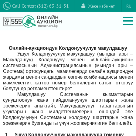
Call Center: (312) 63-51-51
Жеке кабинет
RU
Онлайн-аукциондун Колдонуучулук макулдашуу
Ушул Колдонуучулук макулдашуу (мындан ары –
Макулдашуу) Колдонуучу менен «Онлайн-аукцион»
системасынын Администрациясынын (мындан ары –
Система) ортосундагы мамилелерди онлайн аукциондун
жардамы менен сандардын өзгөчө комбинациясы менен
мамлекеттик каттоо номер белгилерин сатып өткөрүү
бөлүгүндө регламенттештирет.
Макулдашуу Системанын кызматтарын
сунуштоонун жана пайдалануунун шарттарын жана
эрежелерин аныктайт, Макулдашуунун тараптарынын
укуктарын жана милдеттенмелерин, ошондой эле
Колдонуучунун Системаны колдонуу шарттарын жана
эрежелерин бузгандыгы үчүн жоопкерчилигин белгилейт.
1.
Ушул Колдонуучулук макулдашууда төмөнкү