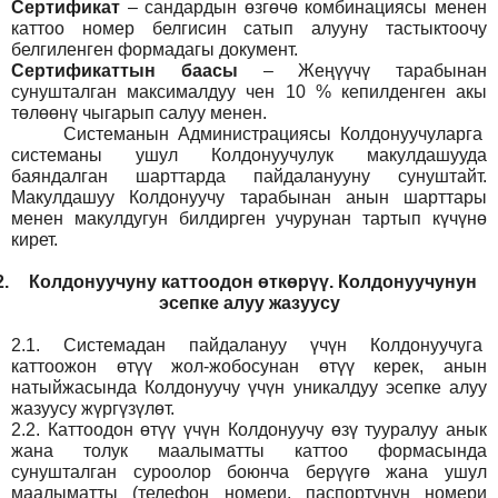
Сертификат
– сандардын өзгөчө комбинациясы менен
каттоо номер белгисин сатып алууну тастыктоочу
белгиленген формадагы документ
.
Сертификаттын баасы
– Жеңүүчү тарабынан
сунушталган максималдуу чен 10 % кепилденген акы
төлөөнү чыгарып салуу менен.
Системанын
Администрация
сы Колдонуучуларга
системаны ушул Колдонуучулук макулдашууда
баяндалган шарттарда пайдаланууну сунуштайт.
Макулдашуу Колдонуучу тарабынан анын шарттары
менен макулдугун билдирген учурунан тартып күчүнө
кирет.
2.
Колдонуучуну каттоодон өткөрүү. Колдонуучунун
эсепке алуу жазуусу
2.1.
Системадан пайдалануу үчүн Колдонуучуга
каттоожон өтүү жол-жобосунан өтүү керек, анын
натыйжасында Колдонуучу үчүн уникалдуу эсепке алуу
жазуусу жүргүзүлөт.
2.2.
Каттоодон өтүү үчүн Колдонуучу өзү тууралуу анык
жана толук маалыматты каттоо формасында
сунушталган суроолор боюнча берүүгө жана ушул
маалыматты (телефон номери, паспортунун номери