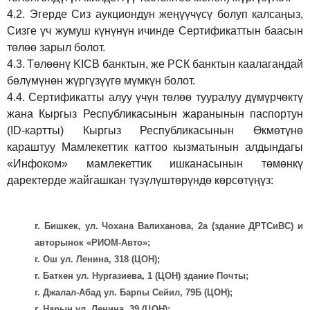
4.2.
Эгерде Сиз аукциондун жеңүүчүсү болуп калсаңыз,
Сизге үч жумуш күнүнүн ичинде Сертификаттын баасын
төлөө зарыл болот.
4.3.
Төлөөнү KICB банктын, же РСК банктын каалагандай
бөлүмүнөн жүргүзүүгө мүмкүн болот.
4.4.
Сертификатты алуу үчүн төлөө тууралуу дүмүрчөктү
жана Кыргыз Республикасынын жаранынын паспортун
(ID-картты) Кыргыз Республикасынын Өкмөтүнө
караштуу Мамлекеттик каттоо кызматынын алдындагы
«Инфоком» мамлекеттик ишканасынын төмөнкү
даректерде жайгашкан түзүлүштөрүндө көрсөтүңүз:
г. Бишкек, ул. Чохана Валиханова, 2а (здание ДРТСиВС) и
авторынок «РИОМ-Авто»;
г. Ош ул. Ленина, 318 (ЦОН);
г. Баткен ул. Нургазиева, 1 (ЦОН) здание Почты;
г. Джалал-Абад ул. Барпы Сейил, 79Б (ЦОН);
г. Нарын ул. Ленина, 39 (ЦОН);