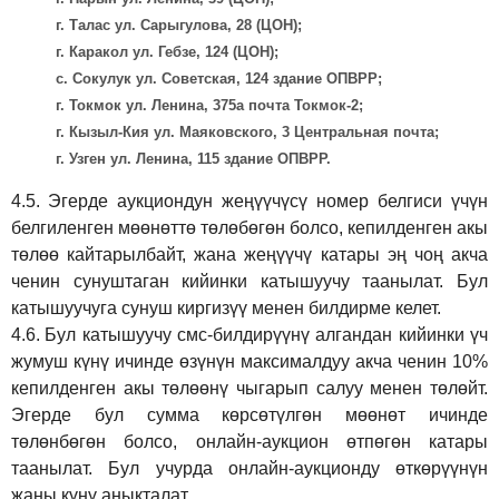
г. Талас ул. Сарыгулова, 28 (ЦОН);
г. Каракол ул. Гебзе, 124 (ЦОН);
с. Сокулук ул. Советская, 124 здание ОПВРР;
г. Токмок ул. Ленина, 375а почта Токмок-2;
г. Кызыл-Кия ул. Маяковского, 3 Центральная почта;
г. Узген ул. Ленина, 115 здание ОПВРР.
4.5.
Эгерде аукциондун жеңүүчүсү номер белгиси үчүн
белгиленген мөөнөттө төлөбөгөн болсо, кепилденген акы
төлөө кайтарылбайт, жана жеңүүчү катары эң чоң акча
ченин сунуштаган кийинки катышуучу таанылат. Бул
катышуучуга сунуш киргиз
үү
менен билдирме келет.
4.6.
Бул катышуучу смс-билдирүүнү алгандан кийинки үч
жумуш күнү ичинде өзүнүн максималдуу акча ченин 10%
кепилденген акы төлөөнү чыгарып салуу менен төлөйт.
Эгерде бул сумма көрсөтүлгөн мөөнөт ичинде
төлөнбөгөн болсо, онлайн-аукцион өтпөгөн катары
таанылат. Бул учурда онлайн-аукционду өткөрүүнүн
жаңы күнү аныкталат.