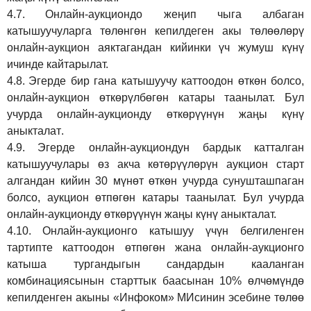
4.7.
Онлайн-аукциондо жеңип чыга албаган
катышуучуларга төлөнгөн кепилдеген акы төлөөлөрү
онлайн-аукцион аяктагандан кийинки үч жумуш күнү
ичинде кайтарылат.
4.8.
Эгерде бир гана катышуучу каттоодон өткөн болсо,
онлайн-аукцион өткөрүл
бө
гөн катары таанылат.
Бул
учурда онлайн-аукционду өткөрүүнүн жаңы күнү
аныкталат
.
4.9.
Эгерде онлайн-аукциондун бардык катталган
катышуучулары өз акча көтөрүүлөрүн аукцион старт
алгандан кийин 30 мүнөт өткөн учурда сунушташпаган
болсо, аукцион өтпөгөн катары таанылат. Бул учурда
онлайн-аукционду өткөрүүнүн жаңы күнү аныкталат.
4.10.
Онлайн-аукционго катышуу үчүн белгиленген
тартипте каттоодон өтпөгөн жана онлайн-аукционго
катыша тургандыгын сандардын кааланган
комбинациясынын старттык баасынан 10% өлчөмүндө
кепилденген акыны
«Инфоком»
МИсинин эсебине төлөө