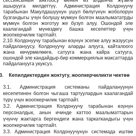
сессиясынын аяктоосу менен өз алдынча жүзөгө
ашырууга милдеттүү. Администрация Колдонуучу
тарабынан Макулдашуунун ушул бөлүгүнүн жоболорун
бузгандыгы үчүн болушу мүмкүн болгон маалымататрды
мүмкүн болгон жоготуу же бузуп алуу. Ошондой эле
каалагандай мүнөздөгү башка кесепеттер үчүн
жоопкерчилик тартпайт.
2.10.
Колдонуучу тарабынан өзүнүн эсепке алуу жазуусун
пайдалануусу. Колдонуучу аларды алууга, кайталоого
жана көчүрмөлөөгө, сатууга жана кайра сатууга,
ошондой эле кандайдыр-бир коммерциялык максаттарда
пайдаланууга укуксуз.
3.
Кепилдиктердин жоктугу, жоопкерчиликти чектөө
3.1.
Администрация
системаны пайдалануунун
кесепетинен болгон чыгаша тартуулардын каалагандай
түрү үчүн жоопкерчилик тартпайт.
3.2.
Администрация
Колдонуучу тарабынан өзүнүн
персоналдык, анын ичинде каттоо маалыматтарын
үчүнчү жактарга бергендиги жана таркаткандыгы үчүн
жоопкерчилик тартпайт.
3.3.
Администрация
Колдонуучунун системада иштөө