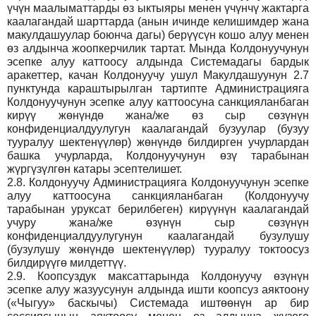
үчүн маалыматтарды өз ыктыяры менен үчүнчү жактарга
каалагандай шарттарда (анын ичинде келишимдер жана
макулдашуулар боюнча дагы) берүүсүн кошо алуу менен
өз алдынча жоопкерчилик тартат. Мында Колдонуучунун
эсепке алуу каттоосу алдында Системадагы бардык
аракеттер, качан Колдонуучу ушул Макулдашуунун 2.7
пунктунда караштырылган тартипте Администрацияга
Колдонуучунун эсепке алуу каттоосуна санкцияланбаган
кирүү жөнүндө жана/же өз сыр сөзүнүн
конфиденциалдуулугун каалагандай бузуулар (бузуу
тууралуу шектенүүлөр) жөнүндө билдирген учурлардан
башка учурларда, Колдонуучунун өзү тарабынан
жүргүзүлгөн катары эсептелишет.
2.8.
Колдонуучу Администрацияга Колдонуучунун эсепке
алуу каттоосуна санкцияланбаган (Колдонуучу
тарабынан уруксат берилбеген) кирүүнүн каалагандай
учуру жана/же өзүнүн сыр сөзүнүн
конфиденциалдуулугунун каалагандай бузулушу
(бузулушу жөнүндө шектенүүлөр) тууралуу токтоосуз
билдирүүгө милдеттүү.
2.9.
Коопсуздук максаттарында Колдонуучу өзүнүн
эсепке алуу жазуусунун алдында ишти коопсуз аяктоону
(«Чыгуу» баскычы) Системада иштөөнүн ар бир