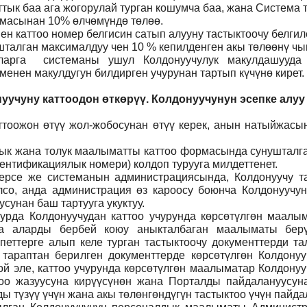
ттык баа ага жогорулай турган кошумча баа, жана Система
ммасынан 10% өлчөмүндө төлөө.
н каттоо номер белгисин сатып алууну тастыктоочу белги
талган максималдуу чен 10 % кепилденген акы төлөөнү чы
ларга системаны ушул Колдонуучулук макулдашууда 
нен макулдугун билдирген учурунан тартып күчүнө кирет.
уучуну каттоодон өткөрүү. Колдонуучунун эсепке алуу
тоожон өтүү жол-жобосунан өтүү керек, анын натыйжасын
 анык жана толук маалыматты каттоо формасында сунуштал
ентификациялык номери) колдоп турууга милдеттенет.
ерсе же системанын администрациясында, Колдонуучу т
лсо, анда администрация өз кароосу боюнча Колдонуучун
сунан баш тартууга укуктуу.
рда Колдонуучудан каттоо учурунда көрсөтүлгөн маалым
ча аларды бербей коюу аныкталбаган маалыматы бер
петтерге алып келе турган тастыктоочу документтерди та
л тараптан берилген документтерде көрсөтүлгөн Колдону
й эле, каттоо учурунда көрсөтүлгөн маалыматар Колдону
тоо жазуусуна кирүүсүнөн жана Порталды пайдалануусунан
 түзүү үчүн жана акы төлөнгөндүгүн тастыктоо үчүн пайда