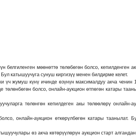
үн белгиленген мөөнөттө төлөбөгөн болсо, кепилденген а
 Бул катышуучуга сунуш киргиз
үү
менен билдирме келет.
ки үч жумуш күнү ичинде өзүнүн максималдуу акча ченин
де төлөнбөгөн болсо, онлайн-аукцион өтпөгөн катары таан
учуларга төлөнгөн кепилдеген акы төлөөлөрү онлайн-ау
болсо, онлайн-аукцион өткөрүл
бө
гөн катары таанылат.
Б
тышуучулары өз акча көтөрүүлөрүн аукцион старт алгандан