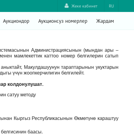
Жеке кабинет
RU
Аукциондор
Аукционсуз номерлер
Жардам
системасынын Администрациясынын (мындан ары –
енен мамлекеттик каттоо номер белгилерин сатып
аныктайт, Макулдашуунун тараптарынын укуктарын
ыгы үчүн жоопкерчилигин белгилейт.
лар
колдонулушат
.
ин сатуу методу
тынан Кыргыз Республикасынын Өкмөтүнө караштуу
 белгисинин баасы.