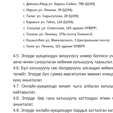
г. Джалал-Абад ул. Барпы Сейил, 79Б (ЦОН);
г. Нарын ул. Ленина, 39 (ЦОН);
г. Талас ул. Сарыгулова, 28 (ЦОН);
г. Каракол ул. Гебзе, 124 (ЦОН);
с. Сокулук ул. Советская, 124 здание ОПВРР;
г. Токмок ул. Ленина, 375а почта Токмок-2;
г. Кызыл-Кия ул. Маяковского, 3 Центральная почта;
г. Узген ул. Ленина, 115 здание ОПВРР.
4.5.
Эгерде аукциондун жеңүүчүсү номер белгиси үч
акча ченин сунуштаган кийинки катышуучу таанылат.
4.6.
Бул катышуучу смс-билдирүүнү алгандан кийин
төлөйт. Эгерде бул сумма көрсөтүлгөн мөөнөт ичин
күнү аныкталат.
4.7.
Онлайн-аукциондо жеңип чыга албаган катышу
кайтарылат.
4.8.
Эгерде бир гана катышуучу каттоодон өткөн 
аныкталат
.
4.9.
Эгерде онлайн-аукциондун бардык катталган ка