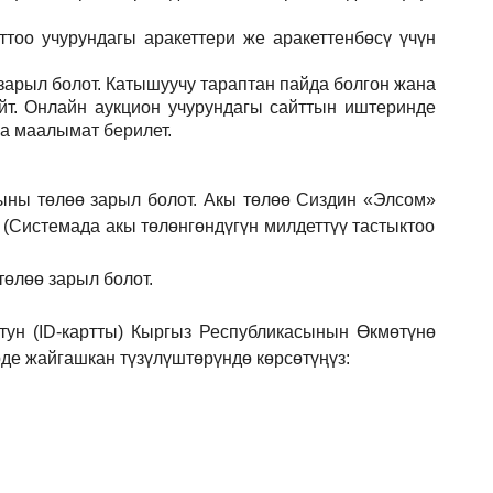
тоо учурундагы аракеттери же аракеттенбөсү үчүн
зарыл
болот.
Катышуучу тараптан пайда болгон жана
йт. Онлайн аукцион учурундагы сайттын иштеринде
ла маалымат берилет.
ыны төлөө зарыл болот. Акы төлөө Сиздин
«Элсом»
 (Системада акы төлөнгөндүгүн милдеттүү тастыктоо
төлөө зарыл болот.
ун (ID-картты) Кыргыз Республикасынын Өкмөтүнө
е жайгашкан түзүлүштөрүндө көрсөтүңүз: