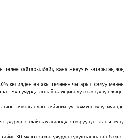
кы төлөө кайтарылбайт, жана жеңүүчү катары эң чоң
 10% кепилденген акы төлөөнү чыгарып салуу менен
ылат. Бул учурда онлайн-аукционду өткөрүүнүн жаңы
кцион аяктагандан кийинки үч жумуш күнү ичинде
ул учурда онлайн-аукционду өткөрүүнүн жаңы күнү
 кийин 30 мүнөт өткөн учурда сунушташпаган болсо,