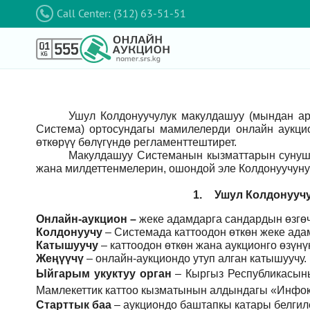
Call Center: (312) 63-51-51
Ушул Колдонуучулук макулдашуу (мындан а
Система) ортосундагы мамилелерди онлайн аукци
өткөрүү бөлүгүндө регламенттештирет.
Макулдашуу Системанын кызматтарын сунушт
жана милдеттенмелерин, ошондой эле Колдонуучуну
1.
Ушул Колдонуучу
Онлайн-аукцион –
жеке адамдарга сандардын өзгөч
Колдонуучу
–
Системада каттоодон өткөн жеке ада
Катышуучу
–
каттоодон өткөн жана аукционго өзүн
Жеңүүчү
–
онлайн-аукциондо утуп алган катышуучу.
Ыйгарым укуктуу орган
–
Кыргыз Республикасын
Мамлекеттик каттоо кызматынын алдындагы «Инфок
Старттык баа
– аукциондо баштапкы катары белгил