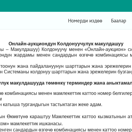
Номерди издөө
Баалар
Онлайн-аукциондун Колдонуучулук макулдашуу
ры – Макулдашуу) Колдонуучу менен «Онлайн-аукцион» 
ондун жардамы менен сандардын өзгөчө комбинациясы м
оонун жана пайдалануунун шарттарын жана эрежелерин 
н Системаны колдонуу шарттарын жана эрежелерин бузганд
лук макулдашууда төмөнкү т
ерминдер жана аныктама
ө комбинациясы менен мамлекеттик каттоо номер белгилер
м
үн катыша тургандыгын тастыктаган жеке адам
.
ын Өкмөтүнө караштуу Мамлекеттик каттоо кызматынын а
ом» мамлекеттик ишканасы.
енген сандардын өзгөчө комбинациясы менен каттоо номер