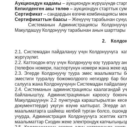
Аукциондун кадамы
– аукциондун жүрүшүндө стар
Кепилденген акы төлөө
–
аукциондун старттык су
Сертификат
– сандардын өзгөчө комбинациясы мене
Сертификаттын баасы
– Жеңүүчү тарабынан сунуш
Системанын
Администрация
сы Колдонуучу
Макулдашуу Колдонуучу тарабынан анын шарттары ме
2.
Колдон
2.1.
Системадан пайдалануу үчүн Колдонуучуга кат
жүргүзүлөт.
2.2.
Каттоодон өтүү үчүн Колдонуучу өзү тууралуу
(телефон номери, паспортунун номери жана жеке ид
2.3.
Эгерде Колдонуучу туура эмес маалыматты б
эместиги тууралуу божомолдоого негиздер бар бо
салууга жана Колдонуучунун Системадан пайдалануу
2.4.
Системанын администрациясы каалагандай учу
байланыштуу, Администрацяинын кароосу боюн
Макулдашуунун 2.2 пунктунда караштырылган кесе
документтерди) укугун өзүнө калтырат. Эгерде а
маалыматарга шайкеш келбей турган болсо, ошондо
учурда, Администрация Колдонуучуга эсептик кат
маалыматтар Сиздин жеке электрондук капчыгыңызды