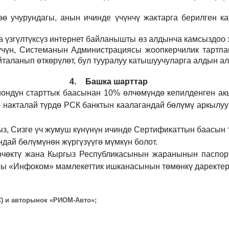
 учурундагы, анын ичинде үчүнчү жактарга берилген кат
а үзгүлтүксүз интернет байланышты өз алдынча камсыздоо
р үчүн, Системанын Администрациясы жоопкерчилик тартпа
йталанып өткөрүлөт, бул тууралуу катышуучуларга алдын а
4.
Башка шарттар
иондун старттык баасынан 10% өлчөмүндө кепилденген ак
 накталай түрдө РСК банктын каалагандай бөлүмү аркылуу
ыз, Сизге үч жумуш күнүнүн ичинде Сертификаттын баасын 
дай бөлүмүнөн жүргүзүүгө мүмкүн болот.
рчөктү жана Кыргыз Республикасынын жаранынын паспорт
ы «Инфоком» мамлекеттик ишканасынын төмөнкү даректерд
ВС) и авторынок «РИОМ-Авто»;