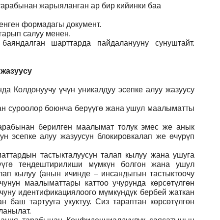
 тарабынан жарыяланган ар бир кийинки баа
ленген формадагы документ
.
гарып салуу менен.
баяндалган шарттарда пайдаланууну сунуштайт.
 жазуусу
да Колдонуучу үчүн уникалдуу эсепке алуу жазуусу
ган суроолор боюнча берүүгө жана ушул маалыматты
арабынан берилген маалымат толук эмес же анык
ун эсепке алуу жазуусун блокировкалап же өчүрүп
аттардын тастыкталуусун талап кылуу жана ушуга
үүгө теңдештирилиши мүмкүн болгон жана ушул
лап кылуу (анын ичинде – инсандыгын тастыктоочу
учунун маалыматтары каттоо учурунда көрсөтүлгөн
учуну идентификациялоого мүмкүндүк бербей жаткан
 баш тартууга укуктуу. Сиз тараптан көрсөтүлгөн
ланылат.