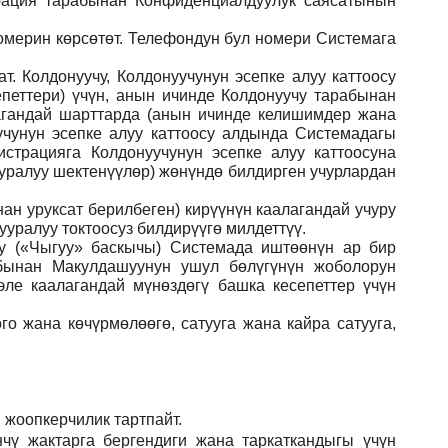
рация тарабынан Конфиденциалдуулук саясатынын
номерин көрсөтөт. Телефондун бул номери Системага
. Колдонуучу, Колдонуучунун эсепке алуу каттоосу
еттери) үчүн, анын ичинде Колдонуучу тарабынан
агандай шарттарда (анын ичинде келишимдер жана
чунун эсепке алуу каттоосу алдында Системадагы
страцияга Колдонуучунун эсепке алуу каттоосуна
ууралуу шектенүүлөр) жөнүндө билдирген учурлардан
ан уруксат берилбеген) кирүүнүн каалагандай учуру
уралуу токтоосуз билдирүүгө милдеттүү.
ну («Чыгуу» баскычы) Системада иштөөнүн ар бир
абынан Макулдашуунун ушул бөлүгүнүн жоболорун
ле каалагандай мүнөздөгү башка кесепеттер үчүн
го жана көчүрмөлөөгө, сатууга жана кайра сатууга,
 жоопкерчилик тартпайт.
чү жактарга бергендиги жана таркаткандыгы үчүн