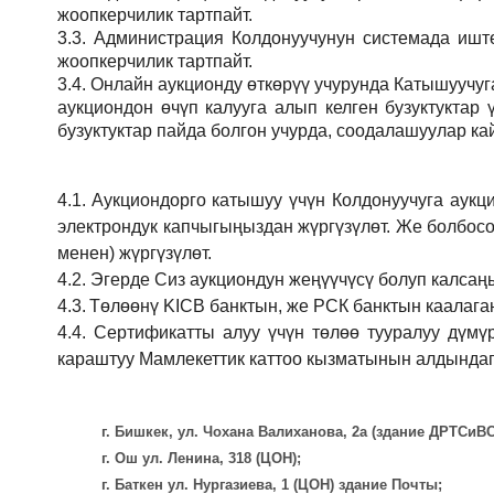
жоопкерчилик тартпайт.
3.3.
Администрация
Колдонуучунун системада иштөө
жоопкерчилик тартпайт.
3.4.
Онлайн аукционду өткөрүү учурунда Катышуучуг
аукциондон өчүп калууга алып келген бузуктукта
бузуктуктар пайда болгон учурда, соодалашуулар ка
4.1.
Аукциондорго катышуу үчүн Колдонуучуга аукц
электрондук капчыгыңыздан жүргүзүлөт. Же болбосо
менен) жүргүзүлөт.
4.2.
Эгерде Сиз аукциондун жеңүүчүсү болуп калсаң
4.3.
Төлөөнү KICB банктын, же РСК банктын каалаган
4.4.
Сертификатты алуу үчүн төлөө тууралуу дүмү
караштуу Мамлекеттик каттоо кызматынын алдындаг
г. Бишкек, ул. Чохана Валиханова, 2а (здание ДРТСи
г. Ош ул. Ленина, 318 (ЦОН);
г. Баткен ул. Нургазиева, 1 (ЦОН) здание Почты;