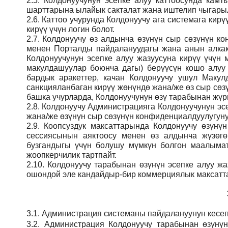
2.5.
Колдонуучунун эсепке алуу каттоосунда кам
шарттарына ылайык сакталат жана иштелип чыгарыл
2.6.
Каттоо учурунда Колдонуучу ага системага кирү
кирүү үчүн логин болот.
2.7.
Колдонуучу өз алдынча өзүнүн сыр сөзүнүн кон
менен Порталды пайдалануудагы жана анын алкак
Колдонуучунун эсепке алуу жазуусуна кирүү үчү
макулдашуулар боюнча дагы) берүүсүн кошо алуу
бардык аракеттер, качан Колдонуучу ушул Макул
санкцияланбаган кирүү жөнүндө жана/же өз сыр сөз
башка учурларда, Колдонуучунун өзү тарабынан жүрг
2.8.
Колдонуучу Администрацияга Колдонуучунун эсе
жана/же өзүнүн сыр сөзүнүн конфиденциалдуулугуну
2.9.
Коопсуздук максаттарында Колдонуучу өзүнү
сессиясынын аяктоосу менен өз алдынча жүзөгө
бузгандыгы үчүн болушу мүмкүн болгон маалымат
жоопкерчилик тартпайт.
2.10.
Колдонуучу тарабынан өзүнүн эсепке алуу жаз
ошондой эле кандайдыр-бир коммерциялык максатта
3.1.
Администрация
системаны пайдалануунун кесеп
3.2.
Администрация
Колдонуучу тарабынан өзүнү