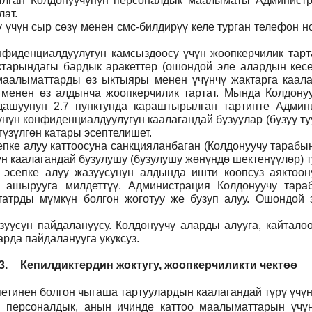
тылган Колдонуучунун персоналдык маалыматы Админист
ат.
ү үчүн сыр сөзү менен смс-билдирүү келе турган телефон 
фиденциалдуулугун камсыздоосу үчүн жоопкерчилик тартат
тарындагы бардык аракеттер (ошондой эле алардын кесеп
н маалыматтарды өз ыктыяры менен үчүнчү жактарга каал
 менен өз алдынча жоопкерчилик тартат. Мында Колдонуу
дашуунун 2.7 пунктунда караштырылган тартипте Админи
үнүн конфиденциалдуулугун каалагандай бузуулар (бузуу т
үзүлгөн катары эсептелишет.
пке алуу каттоосуна санкцияланбаган (Колдонуучу тарабын
н каалагандай бузулушу (бузулушу жөнүндө шектенүүлөр) ту
н эсепке алуу жазуусунун алдында ишти коопсуз аяктоо
 ашырууга милдеттүү. Администрация Колдонуучу тар
атрды мүмкүн болгон жоготуу же бузуп алуу. Ошондой э
уусун пайдалануусу. Колдонуучу аларды алууга, кайталоо
рда пайдаланууга укуксуз.
3.
Кепилдиктердин жоктугу, жоопкерчиликти чектөө
етинен болгон чыгаша тартуулардын каалагандай түрү үчүн
н персоналдык, анын ичинде каттоо маалыматтарын үчүн