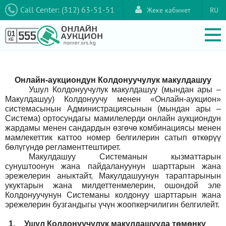
Call Center: (312) 63-51-51
Жеке кабинет
RU
Онлайн-аукциондун Колдонуучулук макулдашуу
Ушул Колдонуучулук макулдашуу (мындан ары –
Макулдашуу) Колдонуучу менен «Онлайн-аукцион»
системасынын Администрациясынын (мындан ары –
Система) ортосундагы мамилелерди онлайн аукциондун
жардамы менен сандардын өзгөчө комбинациясы менен
мамлекеттик каттоо номер белгилерин сатып өткөрүү
бөлүгүндө регламенттештирет.
Макулдашуу Системанын кызматтарын
сунуштоонун жана пайдалануунун шарттарын жана
эрежелерин аныктайт, Макулдашуунун тараптарынын
укуктарын жана милдеттенмелерин, ошондой эле
Колдонуучунун Системаны колдонуу шарттарын жана
эрежелерин бузгандыгы үчүн жоопкерчилигин белгилейт.
1.
Ушул Колдонуучулук макулдашууда төмөнкү