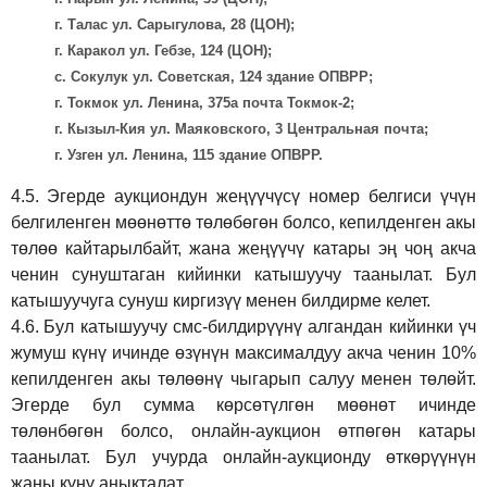
г. Талас ул. Сарыгулова, 28 (ЦОН);
г. Каракол ул. Гебзе, 124 (ЦОН);
с. Сокулук ул. Советская, 124 здание ОПВРР;
г. Токмок ул. Ленина, 375а почта Токмок-2;
г. Кызыл-Кия ул. Маяковского, 3 Центральная почта;
г. Узген ул. Ленина, 115 здание ОПВРР.
4.5.
Эгерде аукциондун жеңүүчүсү номер белгиси үчүн
белгиленген мөөнөттө төлөбөгөн болсо, кепилденген акы
төлөө кайтарылбайт, жана жеңүүчү катары эң чоң акча
ченин сунуштаган кийинки катышуучу таанылат. Бул
катышуучуга сунуш киргиз
үү
менен билдирме келет.
4.6.
Бул катышуучу смс-билдирүүнү алгандан кийинки үч
жумуш күнү ичинде өзүнүн максималдуу акча ченин 10%
кепилденген акы төлөөнү чыгарып салуу менен төлөйт.
Эгерде бул сумма көрсөтүлгөн мөөнөт ичинде
төлөнбөгөн болсо, онлайн-аукцион өтпөгөн катары
таанылат. Бул учурда онлайн-аукционду өткөрүүнүн
жаңы күнү аныкталат.