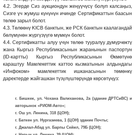
4.2.
Эгерде Сиз аукциондун жеңүүчүсү болуп калсаңыз,
Сизге үч жумуш күнүнүн ичинде Сертификаттын баасын
төлөө зарыл болот.
4.3.
Төлөөнү KICB банктын, же РСК банктын каалагандай
бөлүмүнөн жүргүзүүгө мүмкүн болот.
4.4.
Сертификатты алуу үчүн төлөө тууралуу дүмүрчөктү
жана Кыргыз Республикасынын жаранынын паспортун
(ID-картты) Кыргыз Республикасынын Өкмөтүнө
караштуу Мамлекеттик каттоо кызматынын алдындагы
«Инфоком» мамлекеттик ишканасынын төмөнкү
даректерде жайгашкан түзүлүштөрүндө көрсөтүңүз:
г. Бишкек, ул. Чохана Валиханова, 2а (здание ДРТСиВС) и
авторынок «РИОМ-Авто»;
г. Ош ул. Ленина, 318 (ЦОН);
г. Баткен ул. Нургазиева, 1 (ЦОН) здание Почты;
г. Джалал-Абад ул. Барпы Сейил, 79Б (ЦОН);
г. Нарын ул. Ленина, 39 (ЦОН);