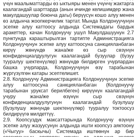
үчүн маалыматтарды өз ыктыяры менен үчүнчү жактарга
каалагандай шарттарда (анын ичинде келишимдер жана
макулдашуулар боюнча дагы) берүүсүн кошо алуу менен
өз алдынча жоопкерчилик тартат. Мында Колдонуучунун
эсепке алуу каттоосу алдында Системадагы бардык
аракеттер, качан Колдонуучу ушул Макулдашуунун 2.7
пунктунда караштырылган тартипте Администрацияга
Колдонуучунун эсепке алуу каттоосуна санкцияланбаган
кирүү жөнүндө жана/же өз сыр сөзүнүн
конфиденциалдуулугун каалагандай бузуулар (бузуу
тууралуу шектенүүлөр) жөнүндө билдирген учурлардан
башка учурларда, Колдонуучунун өзү тарабынан
жүргүзүлгөн катары эсептелишет.
2.8.
Колдонуучу Администрацияга Колдонуучунун эсепке
алуу каттоосуна санкцияланбаган (Колдонуучу
тарабынан уруксат берилбеген) кирүүнүн каалагандай
учуру жана/же өзүнүн сыр сөзүнүн
конфиденциалдуулугунун каалагандай бузулушу
(бузулушу жөнүндө шектенүүлөр) тууралуу токтоосуз
билдирүүгө милдеттүү.
2.9.
Коопсуздук максаттарында Колдонуучу өзүнүн
эсепке алуу жазуусунун алдында ишти коопсуз аяктоону
(«Чыгуу» баскычы) Системада иштөөнүн ар бир