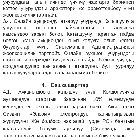
учурундагы, анын ичинде үчүнчү жактарга берилген
каттоо учурундагы аракеттери же аракеттенбөсү үчүн
жоопкерчилик тартпайт.
3.4.
Онлайн аукционду өткөрүү учурунда Катышуучуга
үзгүлтүксүз интернет байланышты өз алдынча
камсыздоо
зарыл
болот.
Катышуучу тараптан пайда
болгон жана аукциондон өчүп калууга алып келген
бузуктуктар үчүн, Системанын Администрациясы
жоопкерчилик тартпайт. Онлайн аукцион учурундагы
сайттын иштеринде бузуктуктар пайда болгон учурда,
соодалашуулар кайталанып өткөрүлөт, бул тууралуу
катышуучуларга алдын ала маалымат берилет.
4.
Башка шарттар
4.1.
Аукциондорго катышуу үчүн Колдонуучуга
аукциондун старттык баасынан 10% өлчөмүндө
кепилденген акыны төлөө зарыл болот. Акы төлөө
Сиздин
«Элсом»
электрондук капчыгыңыздан
жүргүзүлөт. Же болбосо накталай түрдө РСК банктын
каалагандай бөлүмү аркылуу (Системада акы
төлөнгөндүгүн милдеттүү тастыктоо менен) жүргүзүлөт.