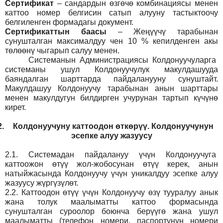
Сертификат
– сандардын өзгөчө комбинациясы менен
каттоо номер белгисин сатып алууну тастыктоочу
белгиленген формадагы документ
.
Сертификаттын баасы
– Жеңүүчү тарабынан
сунушталган максималдуу чен 10 % кепилденген акы
төлөөнү чыгарып салуу менен.
Системанын
Администрация
сы Колдонуучуларга
системаны ушул Колдонуучулук макулдашууда
баяндалган шарттарда пайдаланууну сунуштайт.
Макулдашуу Колдонуучу тарабынан анын шарттары
менен макулдугун билдирген учурунан тартып күчүнө
кирет.
2.
Колдонуучуну каттоодон өткөрүү. Колдонуучунун
эсепке алуу жазуусу
2.1.
Системадан пайдалануу үчүн Колдонуучуга
каттоожон өтүү жол-жобосунан өтүү керек, анын
натыйжасында Колдонуучу үчүн уникалдуу эсепке алуу
жазуусу жүргүзүлөт.
2.2.
Каттоодон өтүү үчүн Колдонуучу өзү тууралуу анык
жана толук маалыматты каттоо формасында
сунушталган суроолор боюнча берүүгө жана ушул
маалыматты (телефон номери, паспортунун номери