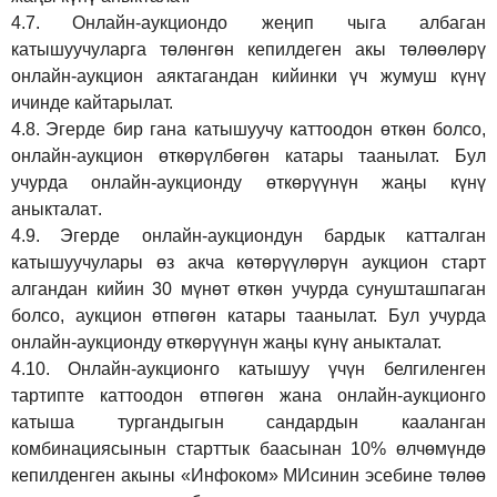
4.7.
Онлайн-аукциондо жеңип чыга албаган
катышуучуларга төлөнгөн кепилдеген акы төлөөлөрү
онлайн-аукцион аяктагандан кийинки үч жумуш күнү
ичинде кайтарылат.
4.8.
Эгерде бир гана катышуучу каттоодон өткөн болсо,
онлайн-аукцион өткөрүл
бө
гөн катары таанылат.
Бул
учурда онлайн-аукционду өткөрүүнүн жаңы күнү
аныкталат
.
4.9.
Эгерде онлайн-аукциондун бардык катталган
катышуучулары өз акча көтөрүүлөрүн аукцион старт
алгандан кийин 30 мүнөт өткөн учурда сунушташпаган
болсо, аукцион өтпөгөн катары таанылат. Бул учурда
онлайн-аукционду өткөрүүнүн жаңы күнү аныкталат.
4.10.
Онлайн-аукционго катышуу үчүн белгиленген
тартипте каттоодон өтпөгөн жана онлайн-аукционго
катыша тургандыгын сандардын кааланган
комбинациясынын старттык баасынан 10% өлчөмүндө
кепилденген акыны
«Инфоком»
МИсинин эсебине төлөө