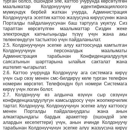
турган болсо, ошондой эле, каттоо учурунда көрсөтүлгөн
маалыматар Колдонуучуну идентификациялоого
мүмкүндүк бербей жаткан учурда, Администрация
Колдонуучуга эсептик каттоо жазуусуна кирүүсүнөн жана
Порталды пайдалануусунан баш тартууга укуктуу. Сиз
тараптан көрсөтүлгөн маалыматтар Сиздин жеке
электрондук капчыгыңызды түзүү үчүн жана акы
төлөнгөндүгүн тастыктоо үчүн пайдаланылат.
2.5.
Колдонуучунун эсепке алуу каттоосунда камтылган
Колдонуучунун персоналдык маалыматы
Администрация тарабынан Конфиденциалдуулук
саясатынын шарттарына ылайык сакталат жана
иштелип чыгарылат.
2.6.
Каттоо учурунда Колдонуучу ага системага кирүү
үчүн сыр сөзү менен смс-билдирүү келе турган телефон
номерин көрсөтөт. Телефондун бул номери Системага
кирүү үчүн логин болот.
2.7.
Колдонуучу өз алдынча өзүнүн сыр сөзүнүн
конфиденциалдуулугун камсыздоосу үчүн жоопкерчилик
тартат. Колдонуучу, Колдонуучунун эсепке алуу каттоосу
менен Порталды пайдалануудагы жана анын
алкактарындагы бардык аракеттер (ошондой эле
алардын кесепеттери) үчүн, анын ичинде Колдонуучу
тарабынан Колдонуучунун эсепке алуу жазуусуна кирүү