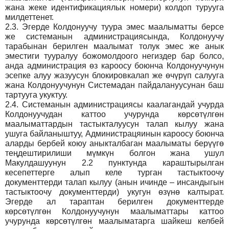
жана жеке идентификациялык номери) колдоп турууга
милдеттенет.
2.3.
Эгерде Колдонуучу туура эмес маалыматты берсе
же системанын администрациясында, Колдонуучу
тарабынан берилген маалымат толук эмес же анык
эместиги тууралуу божомолдоого негиздер бар болсо,
анда администрация өз кароосу боюнча Колдонуучунун
эсепке алуу жазуусун блокировкалап же өчүрүп салууга
жана Колдонуучунун Системадан пайдалануусунан баш
тартууга укуктуу.
2.4.
Системанын администрациясы каалагандай учурда
Колдонуучудан каттоо учурунда көрсөтүлгөн
маалыматтардын тастыкталуусун талап кылуу жана
ушуга байланыштуу, Администрацяинын кароосу боюнча
аларды бербей коюу аныкталбаган маалыматы берүүгө
теңдештирилиши мүмкүн болгон жана ушул
Макулдашуунун 2.2 пунктунда караштырылган
кесепеттерге алып келе турган тастыктоочу
документтерди талап кылуу (анын ичинде – инсандыгын
тастыктоочу документтерди) укугун өзүнө калтырат.
Эгерде ал тараптан берилген документтерде
көрсөтүлгөн Колдонуучунун маалыматтары каттоо
учурунда көрсөтүлгөн маалыматарга шайкеш келбей