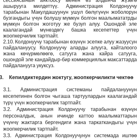
сессиясынын аяктоосу менен өз алдынча жүзөгө
ашырууга милдеттүү. Администрация Колдонуучу
тарабынан Макулдашуунун ушул бөлүгүнүн жоболорун
бузгандыгы үчүн болушу мүмкүн болгон маалымататрды
мүмкүн болгон жоготуу же бузуп алуу. Ошондой эле
каалагандай мүнөздөгү башка кесепеттер үчүн
жоопкерчилик тартпайт.
2.10.
Колдонуучу тарабынан өзүнүн эсепке алуу жазуусун
пайдалануусу. Колдонуучу аларды алууга, кайталоого
жана көчүрмөлөөгө, сатууга жана кайра сатууга,
ошондой эле кандайдыр-бир коммерциялык максаттарда
пайдаланууга укуксуз.
3.
Кепилдиктердин жоктугу, жоопкерчиликти чектөө
3.1.
Администрация
системаны пайдалануунун
кесепетинен болгон чыгаша тартуулардын каалагандай
түрү үчүн жоопкерчилик тартпайт.
3.2.
Администрация
Колдонуучу тарабынан өзүнүн
персоналдык, анын ичинде каттоо маалыматтарын
үчүнчү жактарга бергендиги жана таркаткандыгы үчүн
жоопкерчилик тартпайт.
3.3.
Администрация
Колдонуучунун системада иштөө