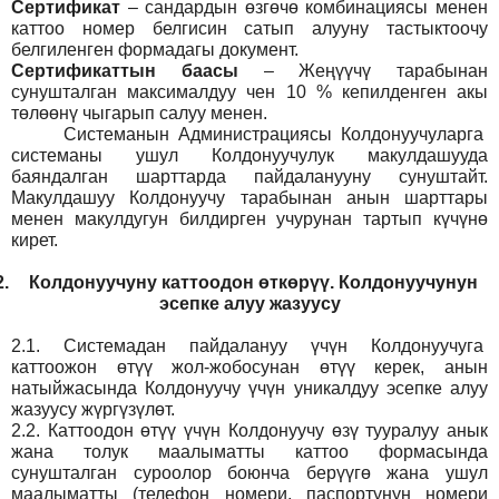
Сертификат
– сандардын өзгөчө комбинациясы менен
каттоо номер белгисин сатып алууну тастыктоочу
белгиленген формадагы документ
.
Сертификаттын баасы
– Жеңүүчү тарабынан
сунушталган максималдуу чен 10 % кепилденген акы
төлөөнү чыгарып салуу менен.
Системанын
Администрация
сы Колдонуучуларга
системаны ушул Колдонуучулук макулдашууда
баяндалган шарттарда пайдаланууну сунуштайт.
Макулдашуу Колдонуучу тарабынан анын шарттары
менен макулдугун билдирген учурунан тартып күчүнө
кирет.
2.
Колдонуучуну каттоодон өткөрүү. Колдонуучунун
эсепке алуу жазуусу
2.1.
Системадан пайдалануу үчүн Колдонуучуга
каттоожон өтүү жол-жобосунан өтүү керек, анын
натыйжасында Колдонуучу үчүн уникалдуу эсепке алуу
жазуусу жүргүзүлөт.
2.2.
Каттоодон өтүү үчүн Колдонуучу өзү тууралуу анык
жана толук маалыматты каттоо формасында
сунушталган суроолор боюнча берүүгө жана ушул
маалыматты (телефон номери, паспортунун номери