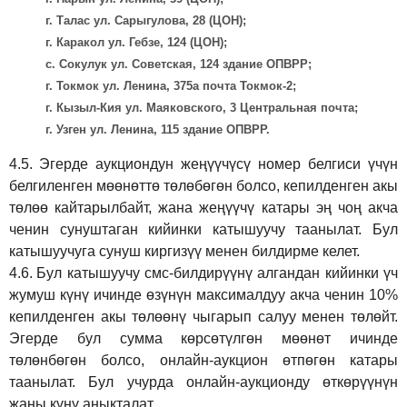
г. Талас ул. Сарыгулова, 28 (ЦОН);
г. Каракол ул. Гебзе, 124 (ЦОН);
с. Сокулук ул. Советская, 124 здание ОПВРР;
г. Токмок ул. Ленина, 375а почта Токмок-2;
г. Кызыл-Кия ул. Маяковского, 3 Центральная почта;
г. Узген ул. Ленина, 115 здание ОПВРР.
4.5.
Эгерде аукциондун жеңүүчүсү номер белгиси үчүн
белгиленген мөөнөттө төлөбөгөн болсо, кепилденген акы
төлөө кайтарылбайт, жана жеңүүчү катары эң чоң акча
ченин сунуштаган кийинки катышуучу таанылат. Бул
катышуучуга сунуш киргиз
үү
менен билдирме келет.
4.6.
Бул катышуучу смс-билдирүүнү алгандан кийинки үч
жумуш күнү ичинде өзүнүн максималдуу акча ченин 10%
кепилденген акы төлөөнү чыгарып салуу менен төлөйт.
Эгерде бул сумма көрсөтүлгөн мөөнөт ичинде
төлөнбөгөн болсо, онлайн-аукцион өтпөгөн катары
таанылат. Бул учурда онлайн-аукционду өткөрүүнүн
жаңы күнү аныкталат.