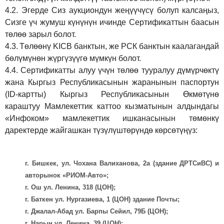
4.2.
Эгерде Сиз аукциондун жеңүүчүсү болуп калсаңыз,
Сизге үч жумуш күнүнүн ичинде Сертификаттын баасын
төлөө зарыл болот.
4.3.
Төлөөнү KICB банктын, же РСК банктын каалагандай
бөлүмүнөн жүргүзүүгө мүмкүн болот.
4.4.
Сертификатты алуу үчүн төлөө тууралуу дүмүрчөктү
жана Кыргыз Республикасынын жаранынын паспортун
(ID-картты) Кыргыз Республикасынын Өкмөтүнө
караштуу Мамлекеттик каттоо кызматынын алдындагы
«Инфоком» мамлекеттик ишканасынын төмөнкү
даректерде жайгашкан түзүлүштөрүндө көрсөтүңүз:
г. Бишкек, ул. Чохана Валиханова, 2а (здание ДРТСиВС) и
авторынок «РИОМ-Авто»;
г. Ош ул. Ленина, 318 (ЦОН);
г. Баткен ул. Нургазиева, 1 (ЦОН) здание Почты;
г. Джалал-Абад ул. Барпы Сейил, 79Б (ЦОН);
г. Нарын ул. Ленина, 39 (ЦОН);