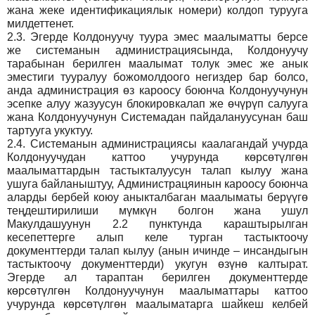
жана жеке идентификациялык номери) колдоп турууга
милдеттенет.
2.3.
Эгерде Колдонуучу туура эмес маалыматты берсе
же системанын администрациясында, Колдонуучу
тарабынан берилген маалымат толук эмес же анык
эместиги тууралуу божомолдоого негиздер бар болсо,
анда администрация өз кароосу боюнча Колдонуучунун
эсепке алуу жазуусун блокировкалап же өчүрүп салууга
жана Колдонуучунун Системадан пайдалануусунан баш
тартууга укуктуу.
2.4.
Системанын администрациясы каалагандай учурда
Колдонуучудан каттоо учурунда көрсөтүлгөн
маалыматтардын тастыкталуусун талап кылуу жана
ушуга байланыштуу, Администрацяинын кароосу боюнча
аларды бербей коюу аныкталбаган маалыматы берүүгө
теңдештирилиши мүмкүн болгон жана ушул
Макулдашуунун 2.2 пунктунда караштырылган
кесепеттерге алып келе турган тастыктоочу
документтерди талап кылуу (анын ичинде – инсандыгын
тастыктоочу документтерди) укугун өзүнө калтырат.
Эгерде ал тараптан берилген документтерде
көрсөтүлгөн Колдонуучунун маалыматтары каттоо
учурунда көрсөтүлгөн маалыматарга шайкеш келбей