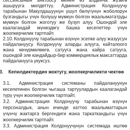
сессиясынын аяктоосу менен өз алдынча жүзөгө
ашырууга милдеттүү. Администрация Колдонуучу
тарабынан Макулдашуунун ушул бөлүгүнүн жоболорун
бузгандыгы үчүн болушу мүмкүн болгон маалымататрды
мүмкүн болгон жоготуу же бузуп алуу. Ошондой эле
каалагандай мүнөздөгү башка кесепеттер үчүн
жоопкерчилик тартпайт.
2.10.
Колдонуучу тарабынан өзүнүн эсепке алуу жазуусун
пайдалануусу. Колдонуучу аларды алууга, кайталоого
жана көчүрмөлөөгө, сатууга жана кайра сатууга,
ошондой эле кандайдыр-бир коммерциялык максаттарда
пайдаланууга укуксуз.
3.
Кепилдиктердин жоктугу, жоопкерчиликти чектөө
3.1.
Администрация
системаны пайдалануунун
кесепетинен болгон чыгаша тартуулардын каалагандай
түрү үчүн жоопкерчилик тартпайт.
3.2.
Администрация
Колдонуучу тарабынан өзүнүн
персоналдык, анын ичинде каттоо маалыматтарын
үчүнчү жактарга бергендиги жана таркаткандыгы үчүн
жоопкерчилик тартпайт.
3.3.
Администрация
Колдонуучунун системада иштөө