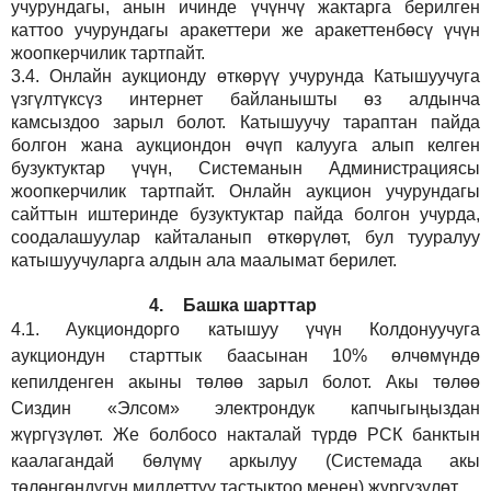
учурундагы, анын ичинде үчүнчү жактарга берилген
каттоо учурундагы аракеттери же аракеттенбөсү үчүн
жоопкерчилик тартпайт.
3.4.
Онлайн аукционду өткөрүү учурунда Катышуучуга
үзгүлтүксүз интернет байланышты өз алдынча
камсыздоо
зарыл
болот.
Катышуучу тараптан пайда
болгон жана аукциондон өчүп калууга алып келген
бузуктуктар үчүн, Системанын Администрациясы
жоопкерчилик тартпайт. Онлайн аукцион учурундагы
сайттын иштеринде бузуктуктар пайда болгон учурда,
соодалашуулар кайталанып өткөрүлөт, бул тууралуу
катышуучуларга алдын ала маалымат берилет.
4.
Башка шарттар
4.1.
Аукциондорго катышуу үчүн Колдонуучуга
аукциондун старттык баасынан 10% өлчөмүндө
кепилденген акыны төлөө зарыл болот. Акы төлөө
Сиздин
«Элсом»
электрондук капчыгыңыздан
жүргүзүлөт. Же болбосо накталай түрдө РСК банктын
каалагандай бөлүмү аркылуу (Системада акы
төлөнгөндүгүн милдеттүү тастыктоо менен) жүргүзүлөт.