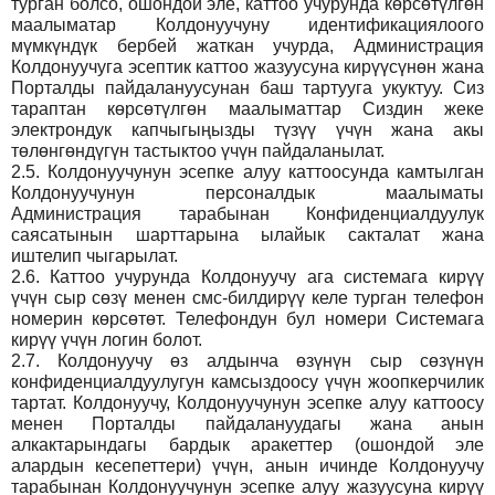
турган болсо, ошондой эле, каттоо учурунда көрсөтүлгөн
маалыматар Колдонуучуну идентификациялоого
мүмкүндүк бербей жаткан учурда, Администрация
Колдонуучуга эсептик каттоо жазуусуна кирүүсүнөн жана
Порталды пайдалануусунан баш тартууга укуктуу. Сиз
тараптан көрсөтүлгөн маалыматтар Сиздин жеке
электрондук капчыгыңызды түзүү үчүн жана акы
төлөнгөндүгүн тастыктоо үчүн пайдаланылат.
2.5.
Колдонуучунун эсепке алуу каттоосунда камтылган
Колдонуучунун персоналдык маалыматы
Администрация тарабынан Конфиденциалдуулук
саясатынын шарттарына ылайык сакталат жана
иштелип чыгарылат.
2.6.
Каттоо учурунда Колдонуучу ага системага кирүү
үчүн сыр сөзү менен смс-билдирүү келе турган телефон
номерин көрсөтөт. Телефондун бул номери Системага
кирүү үчүн логин болот.
2.7.
Колдонуучу өз алдынча өзүнүн сыр сөзүнүн
конфиденциалдуулугун камсыздоосу үчүн жоопкерчилик
тартат. Колдонуучу, Колдонуучунун эсепке алуу каттоосу
менен Порталды пайдалануудагы жана анын
алкактарындагы бардык аракеттер (ошондой эле
алардын кесепеттери) үчүн, анын ичинде Колдонуучу
тарабынан Колдонуучунун эсепке алуу жазуусуна кирүү