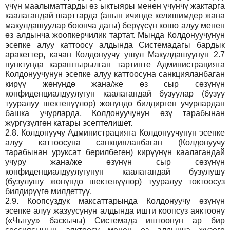
үчүн маалыматтарды өз ыктыяры менен үчүнчү жактарга
каалагандай шарттарда (анын ичинде келишимдер жана
макулдашуулар боюнча дагы) берүүсүн кошо алуу менен
өз алдынча жоопкерчилик тартат. Мында Колдонуучунун
эсепке алуу каттоосу алдында Системадагы бардык
аракеттер, качан Колдонуучу ушул Макулдашуунун 2.7
пунктунда караштырылган тартипте Администрацияга
Колдонуучунун эсепке алуу каттоосуна санкцияланбаган
кирүү жөнүндө жана/же өз сыр сөзүнүн
конфиденциалдуулугун каалагандай бузуулар (бузуу
тууралуу шектенүүлөр) жөнүндө билдирген учурлардан
башка учурларда, Колдонуучунун өзү тарабынан
жүргүзүлгөн катары эсептелишет.
2.8.
Колдонуучу Администрацияга Колдонуучунун эсепке
алуу каттоосуна санкцияланбаган (Колдонуучу
тарабынан уруксат берилбеген) кирүүнүн каалагандай
учуру жана/же өзүнүн сыр сөзүнүн
конфиденциалдуулугунун каалагандай бузулушу
(бузулушу жөнүндө шектенүүлөр) тууралуу токтоосуз
билдирүүгө милдеттүү.
2.9.
Коопсуздук максаттарында Колдонуучу өзүнүн
эсепке алуу жазуусунун алдында ишти коопсуз аяктоону
(«Чыгуу» баскычы) Системада иштөөнүн ар бир