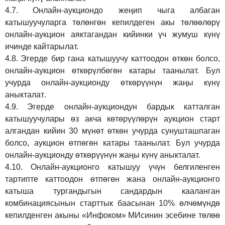
4.7.
Онлайн-аукциондо жеңип чыга албаган
катышуучуларга төлөнгөн кепилдеген акы төлөөлөрү
онлайн-аукцион аяктагандан кийинки үч жумуш күнү
ичинде кайтарылат.
4.8.
Эгерде бир гана катышуучу каттоодон өткөн болсо,
онлайн-аукцион өткөрүл
бө
гөн катары таанылат.
Бул
учурда онлайн-аукционду өткөрүүнүн жаңы күнү
аныкталат
.
4.9.
Эгерде онлайн-аукциондун бардык катталган
катышуучулары өз акча көтөрүүлөрүн аукцион старт
алгандан кийин 30 мүнөт өткөн учурда сунушташпаган
болсо, аукцион өтпөгөн катары таанылат. Бул учурда
онлайн-аукционду өткөрүүнүн жаңы күнү аныкталат.
4.10.
Онлайн-аукционго катышуу үчүн белгиленген
тартипте каттоодон өтпөгөн жана онлайн-аукционго
катыша тургандыгын сандардын кааланган
комбинациясынын старттык баасынан 10% өлчөмүндө
кепилденген акыны
«Инфоком»
МИсинин эсебине төлөө