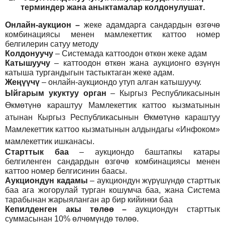
т
ерминдер жана аныктамалар
колдонулушат
.
Онлайн-аукцион –
жеке адамдарга сандардын өзгөчө
комбинациясы менен мамлекеттик каттоо номер
белгилерин сатуу методу
Колдонуучу
–
Системада каттоодон өткөн жеке адам
Катышуучу
–
каттоодон өткөн жана аукционго өзүнүн
катыша тургандыгын тастыктаган жеке адам
.
Жеңүүчү
–
онлайн-аукциондо утуп алган катышуучу.
Ыйгарым укуктуу орган
–
Кыргыз Республикасынын
Өкмөтүнө караштуу Мамлекеттик каттоо кызматынын
атынан Кыргыз Республикасынын Өкмөтүнө караштуу
Мамлекеттик каттоо кызматынын алдындагы «Инфоком»
мамлекеттик ишканасы.
Старттык баа
– аукциондо баштапкы катары
белгиленген сандардын өзгөчө комбинациясы менен
каттоо номер белгисинин баасы.
Аукциондун кадамы
– аукциондун жүрүшүндө старттык
баа ага жогорулай турган кошумча баа, жана Система
тарабынан жарыяланган ар бир кийинки баа
Кепилденген акы төлөө
–
аукциондун старттык
суммасынан 10% өлчөмүндө төлөө.