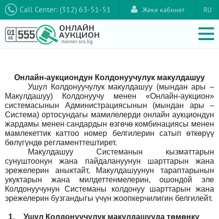
Call Center: (312) 63-51-51
Жеке кабинет
RU
Онлайн-аукциондун Колдонуучулук макулдашуу
Ушул Колдонуучулук макулдашуу (мындан ары –
Макулдашуу) Колдонуучу менен «Онлайн-аукцион»
системасынын Администрациясынын (мындан ары –
Система) ортосундагы мамилелерди онлайн аукциондун
жардамы менен сандардын өзгөчө комбинациясы менен
мамлекеттик каттоо номер белгилерин сатып өткөрүү
бөлүгүндө регламенттештирет.
Макулдашуу Системанын кызматтарын
сунуштоонун жана пайдалануунун шарттарын жана
эрежелерин аныктайт, Макулдашуунун тараптарынын
укуктарын жана милдеттенмелерин, ошондой эле
Колдонуучунун Системаны колдонуу шарттарын жана
эрежелерин бузгандыгы үчүн жоопкерчилигин белгилейт.
1.
Ушул Колдонуучулук макулдашууда төмөнкү