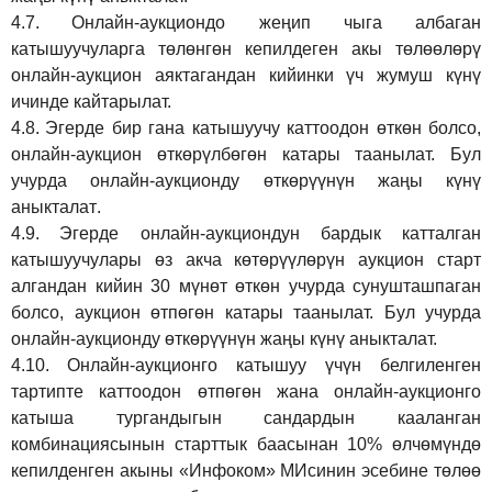
4.7.
Онлайн-аукциондо жеңип чыга албаган
катышуучуларга төлөнгөн кепилдеген акы төлөөлөрү
онлайн-аукцион аяктагандан кийинки үч жумуш күнү
ичинде кайтарылат.
4.8.
Эгерде бир гана катышуучу каттоодон өткөн болсо,
онлайн-аукцион өткөрүл
бө
гөн катары таанылат.
Бул
учурда онлайн-аукционду өткөрүүнүн жаңы күнү
аныкталат
.
4.9.
Эгерде онлайн-аукциондун бардык катталган
катышуучулары өз акча көтөрүүлөрүн аукцион старт
алгандан кийин 30 мүнөт өткөн учурда сунушташпаган
болсо, аукцион өтпөгөн катары таанылат. Бул учурда
онлайн-аукционду өткөрүүнүн жаңы күнү аныкталат.
4.10.
Онлайн-аукционго катышуу үчүн белгиленген
тартипте каттоодон өтпөгөн жана онлайн-аукционго
катыша тургандыгын сандардын кааланган
комбинациясынын старттык баасынан 10% өлчөмүндө
кепилденген акыны
«Инфоком»
МИсинин эсебине төлөө