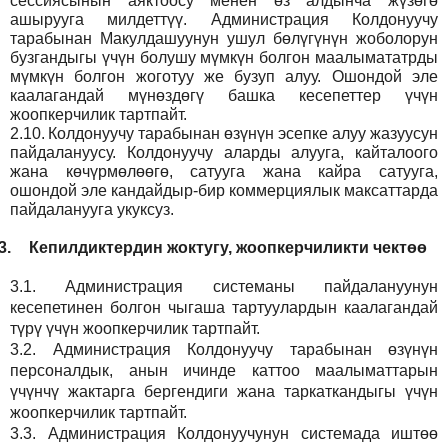
сессиясынын аяктоосу менен өз алдынча жүзөгө
ашырууга милдеттүү. Администрация Колдонуучу
тарабынан Макулдашуунун ушул бөлүгүнүн жоболорун
бузгандыгы үчүн болушу мүмкүн болгон маалымататрды
мүмкүн болгон жоготуу же бузуп алуу. Ошондой эле
каалагандай мүнөздөгү башка кесепеттер үчүн
жоопкерчилик тартпайт.
2.10.
Колдонуучу тарабынан өзүнүн эсепке алуу жазуусун
пайдалануусу. Колдонуучу аларды алууга, кайталоого
жана көчүрмөлөөгө, сатууга жана кайра сатууга,
ошондой эле кандайдыр-бир коммерциялык максаттарда
пайдаланууга укуксуз.
3.
Кепилдиктердин жоктугу, жоопкерчиликти чектөө
3.1.
Администрация
системаны пайдалануунун
кесепетинен болгон чыгаша тартуулардын каалагандай
түрү үчүн жоопкерчилик тартпайт.
3.2.
Администрация
Колдонуучу тарабынан өзүнүн
персоналдык, анын ичинде каттоо маалыматтарын
үчүнчү жактарга бергендиги жана таркаткандыгы үчүн
жоопкерчилик тартпайт.
3.3.
Администрация
Колдонуучунун системада иштөө