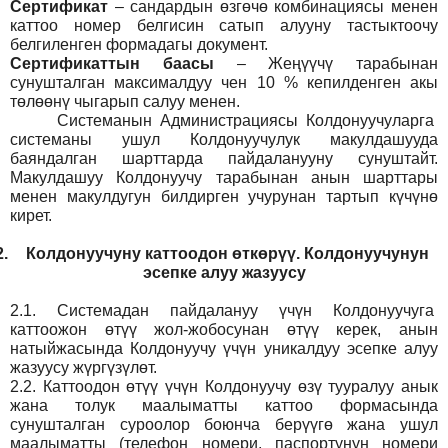
Сертификат
– сандардын өзгөчө комбинациясы менен
каттоо номер белгисин сатып алууну тастыктоочу
белгиленген формадагы документ
.
Сертификаттын баасы
– Жеңүүчү тарабынан
сунушталган максималдуу чен 10 % кепилденген акы
төлөөнү чыгарып салуу менен.
Системанын
Администрация
сы Колдонуучуларга
системаны ушул Колдонуучулук макулдашууда
баяндалган шарттарда пайдаланууну сунуштайт.
Макулдашуу Колдонуучу тарабынан анын шарттары
менен макулдугун билдирген учурунан тартып күчүнө
кирет.
2.
Колдонуучуну каттоодон өткөрүү. Колдонуучунун
эсепке алуу жазуусу
2.1.
Системадан пайдалануу үчүн Колдонуучуга
каттоожон өтүү жол-жобосунан өтүү керек, анын
натыйжасында Колдонуучу үчүн уникалдуу эсепке алуу
жазуусу жүргүзүлөт.
2.2.
Каттоодон өтүү үчүн Колдонуучу өзү тууралуу анык
жана толук маалыматты каттоо формасында
сунушталган суроолор боюнча берүүгө жана ушул
маалыматты (телефон номери, паспортунун номери