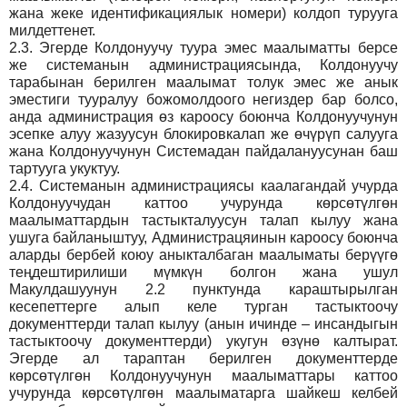
жана жеке идентификациялык номери) колдоп турууга
милдеттенет.
2.3.
Эгерде Колдонуучу туура эмес маалыматты берсе
же системанын администрациясында, Колдонуучу
тарабынан берилген маалымат толук эмес же анык
эместиги тууралуу божомолдоого негиздер бар болсо,
анда администрация өз кароосу боюнча Колдонуучунун
эсепке алуу жазуусун блокировкалап же өчүрүп салууга
жана Колдонуучунун Системадан пайдалануусунан баш
тартууга укуктуу.
2.4.
Системанын администрациясы каалагандай учурда
Колдонуучудан каттоо учурунда көрсөтүлгөн
маалыматтардын тастыкталуусун талап кылуу жана
ушуга байланыштуу, Администрацяинын кароосу боюнча
аларды бербей коюу аныкталбаган маалыматы берүүгө
теңдештирилиши мүмкүн болгон жана ушул
Макулдашуунун 2.2 пунктунда караштырылган
кесепеттерге алып келе турган тастыктоочу
документтерди талап кылуу (анын ичинде – инсандыгын
тастыктоочу документтерди) укугун өзүнө калтырат.
Эгерде ал тараптан берилген документтерде
көрсөтүлгөн Колдонуучунун маалыматтары каттоо
учурунда көрсөтүлгөн маалыматарга шайкеш келбей