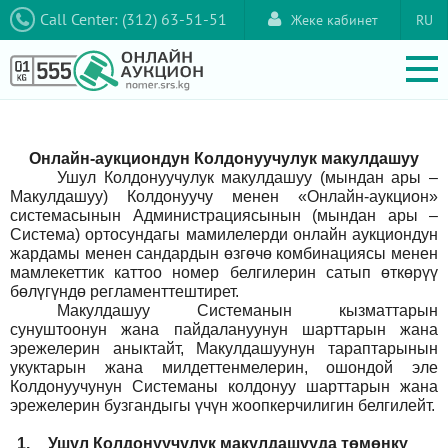
Call Center: (312) 63-51-51
Жеке кабинет
RU
Онлайн-аукциондун Колдонуучулук макулдашуу
Ушул Колдонуучулук макулдашуу (мындан ары –
Макулдашуу) Колдонуучу менен «Онлайн-аукцион»
системасынын Администрациясынын (мындан ары –
Система) ортосундагы мамилелерди онлайн аукциондун
жардамы менен сандардын өзгөчө комбинациясы менен
мамлекеттик каттоо номер белгилерин сатып өткөрүү
бөлүгүндө регламенттештирет.
Макулдашуу Системанын кызматтарын
сунуштоонун жана пайдалануунун шарттарын жана
эрежелерин аныктайт, Макулдашуунун тараптарынын
укуктарын жана милдеттенмелерин, ошондой эле
Колдонуучунун Системаны колдонуу шарттарын жана
эрежелерин бузгандыгы үчүн жоопкерчилигин белгилейт.
1.
Ушул Колдонуучулук макулдашууда төмөнкү