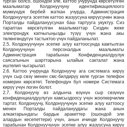
турган болсо, ошондой эле, каттоо учурунда көрсөтүлгөн
маалыматар Колдонуучуну идентификациялоого
мүмкүндүк бербей жаткан учурда, Администрация
Колдонуучуга эсептик каттоо жазуусуна кирүүсүнөн жана
Порталды пайдалануусунан баш тартууга укуктуу. Сиз
тараптан көрсөтүлгөн маалыматтар Сиздин жеке
электрондук капчыгыңызды түзүү үчүн жана акы
төлөнгөндүгүн тастыктоо үчүн пайдаланылат.
2.5.
Колдонуучунун эсепке алуу каттоосунда камтылган
Колдонуучунун персоналдык маалыматы
Администрация тарабынан Конфиденциалдуулук
саясатынын шарттарына ылайык сакталат жана
иштелип чыгарылат.
2.6.
Каттоо учурунда Колдонуучу ага системага кирүү
үчүн сыр сөзү менен смс-билдирүү келе турган телефон
номерин көрсөтөт. Телефондун бул номери Системага
кирүү үчүн логин болот.
2.7.
Колдонуучу өз алдынча өзүнүн сыр сөзүнүн
конфиденциалдуулугун камсыздоосу үчүн жоопкерчилик
тартат. Колдонуучу, Колдонуучунун эсепке алуу каттоосу
менен Порталды пайдалануудагы жана анын
алкактарындагы бардык аракеттер (ошондой эле
алардын кесепеттери) үчүн, анын ичинде Колдонуучу
тарабынан Колдонуучунун эсепке алуу жазуусуна кирүү