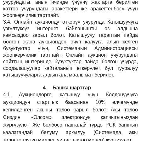
учурундагы, анын ичинде үчүнчү жактарга берилген
каттоо учурундагы аракеттери же аракеттенбөсү үчүн
жоопкерчилик тартпайт.
3.4.
Онлайн аукционду өткөрүү учурунда Катышуучуга
үзгүлтүксүз интернет байланышты өз алдынча
камсыздоо
зарыл
болот.
Катышуучу тараптан пайда
болгон жана аукциондон өчүп калууга алып келген
бузуктуктар үчүн, Системанын Администрациясы
жоопкерчилик тартпайт. Онлайн аукцион учурундагы
сайттын иштеринде бузуктуктар пайда болгон учурда,
соодалашуулар кайталанып өткөрүлөт, бул тууралуу
катышуучуларга алдын ала маалымат берилет.
4.
Башка шарттар
4.1.
Аукциондорго катышуу үчүн Колдонуучуга
аукциондун старттык баасынан 10% өлчөмүндө
кепилденген акыны төлөө зарыл болот. Акы төлөө
Сиздин
«Элсом»
электрондук капчыгыңыздан
жүргүзүлөт. Же болбосо накталай түрдө РСК банктын
каалагандай бөлүмү аркылуу (Системада акы
төлөнгөндүгүн милдеттүү тастыктоо менен) жүргүзүлөт.