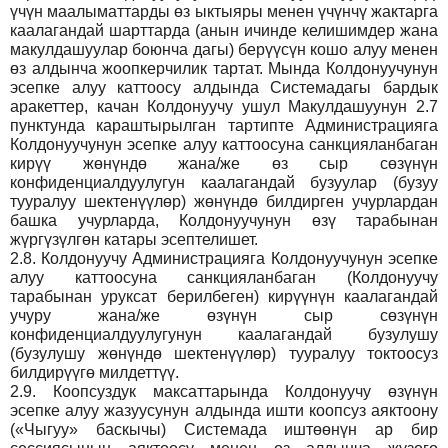
үчүн маалыматтарды өз ыктыяры менен үчүнчү жактарга
каалагандай шарттарда (анын ичинде келишимдер жана
макулдашуулар боюнча дагы) берүүсүн кошо алуу менен
өз алдынча жоопкерчилик тартат. Мында Колдонуучунун
эсепке алуу каттоосу алдында Системадагы бардык
аракеттер, качан Колдонуучу ушул Макулдашуунун 2.7
пунктунда караштырылган тартипте Администрацияга
Колдонуучунун эсепке алуу каттоосуна санкцияланбаган
кирүү жөнүндө жана/же өз сыр сөзүнүн
конфиденциалдуулугун каалагандай бузуулар (бузуу
тууралуу шектенүүлөр) жөнүндө билдирген учурлардан
башка учурларда, Колдонуучунун өзү тарабынан
жүргүзүлгөн катары эсептелишет.
2.8.
Колдонуучу Администрацияга Колдонуучунун эсепке
алуу каттоосуна санкцияланбаган (Колдонуучу
тарабынан уруксат берилбеген) кирүүнүн каалагандай
учуру жана/же өзүнүн сыр сөзүнүн
конфиденциалдуулугунун каалагандай бузулушу
(бузулушу жөнүндө шектенүүлөр) тууралуу токтоосуз
билдирүүгө милдеттүү.
2.9.
Коопсуздук максаттарында Колдонуучу өзүнүн
эсепке алуу жазуусунун алдында ишти коопсуз аяктоону
(«Чыгуу» баскычы) Системада иштөөнүн ар бир