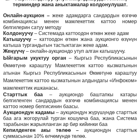
т
ерминдер жана аныктамалар
колдонулушат
.
Онлайн-аукцион –
жеке адамдарга сандардын өзгөчө
комбинациясы менен мамлекеттик каттоо номер
белгилерин сатуу методу
Колдонуучу
–
Системада каттоодон өткөн жеке адам
Катышуучу
–
каттоодон өткөн жана аукционго өзүнүн
катыша тургандыгын тастыктаган жеке адам
.
Жеңүүчү
–
онлайн-аукциондо утуп алган катышуучу.
Ыйгарым укуктуу орган
–
Кыргыз Республикасынын
Өкмөтүнө караштуу Мамлекеттик каттоо кызматынын
атынан Кыргыз Республикасынын Өкмөтүнө караштуу
Мамлекеттик каттоо кызматынын алдындагы «Инфоком»
мамлекеттик ишканасы.
Старттык баа
– аукциондо баштапкы катары
белгиленген сандардын өзгөчө комбинациясы менен
каттоо номер белгисинин баасы.
Аукциондун кадамы
– аукциондун жүрүшүндө старттык
баа ага жогорулай турган кошумча баа, жана Система
тарабынан жарыяланган ар бир кийинки баа
Кепилденген акы төлөө
–
аукциондун старттык
суммасынан 10% өлчөмүндө төлөө.