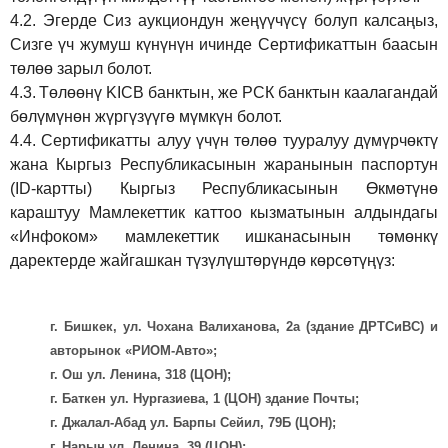
4.2.
Эгерде Сиз аукциондун жеңүүчүсү болуп калсаңыз,
Сизге үч жумуш күнүнүн ичинде Сертификаттын баасын
төлөө зарыл болот.
4.3.
Төлөөнү KICB банктын, же РСК банктын каалагандай
бөлүмүнөн жүргүзүүгө мүмкүн болот.
4.4.
Сертификатты алуу үчүн төлөө тууралуу дүмүрчөктү
жана Кыргыз Республикасынын жаранынын паспортун
(ID-картты) Кыргыз Республикасынын Өкмөтүнө
караштуу Мамлекеттик каттоо кызматынын алдындагы
«Инфоком» мамлекеттик ишканасынын төмөнкү
даректерде жайгашкан түзүлүштөрүндө көрсөтүңүз:
г. Бишкек, ул. Чохана Валиханова, 2а (здание ДРТСиВС) и
авторынок «РИОМ-Авто»;
г. Ош ул. Ленина, 318 (ЦОН);
г. Баткен ул. Нургазиева, 1 (ЦОН) здание Почты;
г. Джалал-Абад ул. Барпы Сейил, 79Б (ЦОН);
г. Нарын ул. Ленина, 39 (ЦОН);