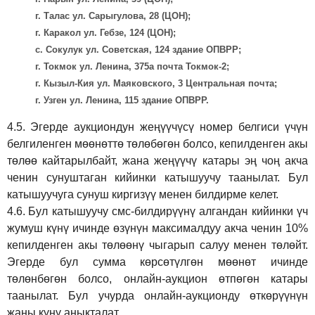
г. Талас ул. Сарыгулова, 28 (ЦОН);
г. Каракол ул. Гебзе, 124 (ЦОН);
с. Сокулук ул. Советская, 124 здание ОПВРР;
г. Токмок ул. Ленина, 375а почта Токмок-2;
г. Кызыл-Кия ул. Маяковского, 3 Центральная почта;
г. Узген ул. Ленина, 115 здание ОПВРР.
4.5.
Эгерде аукциондун жеңүүчүсү номер белгиси үчүн
белгиленген мөөнөттө төлөбөгөн болсо, кепилденген акы
төлөө кайтарылбайт, жана жеңүүчү катары эң чоң акча
ченин сунуштаган кийинки катышуучу таанылат. Бул
катышуучуга сунуш киргиз
үү
менен билдирме келет.
4.6.
Бул катышуучу смс-билдирүүнү алгандан кийинки үч
жумуш күнү ичинде өзүнүн максималдуу акча ченин 10%
кепилденген акы төлөөнү чыгарып салуу менен төлөйт.
Эгерде бул сумма көрсөтүлгөн мөөнөт ичинде
төлөнбөгөн болсо, онлайн-аукцион өтпөгөн катары
таанылат. Бул учурда онлайн-аукционду өткөрүүнүн
жаңы күнү аныкталат.