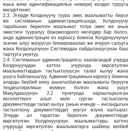
жана жеке идентификациялык номери) колдоп турууга
милдеттенет.
2.3.
Эгерде Колдонуучу туура эмес маалыматты берсе
же системанын администрациясында, Колдонуучу
тарабынан берилген маалымат толук эмес же анык
эместиги тууралуу божомолдоого негиздер бар болсо,
анда администрация өз кароосу боюнча Колдонуучунун
эсепке алуу жазуусун блокировкалап же өчүрүп салууга
жана Колдонуучунун Системадан пайдалануусунан баш
тартууга укуктуу.
2.4.
Системанын администрациясы каалагандай учурда
Колдонуучудан каттоо учурунда көрсөтүлгөн
маалыматтардын тастыкталуусун талап кылуу жана
ушуга байланыштуу, Администрацяинын кароосу боюнча
аларды бербей коюу аныкталбаган маалыматы берүүгө
теңдештирилиши мүмкүн болгон жана ушул
Макулдашуунун 2.2 пунктунда караштырылган
кесепеттерге алып келе турган тастыктоочу
документтерди талап кылуу (анын ичинде – инсандыгын
тастыктоочу документтерди) укугун өзүнө калтырат.
Эгерде ал тараптан берилген документтерде
көрсөтүлгөн Колдонуучунун маалыматтары каттоо
учурунда көрсөтүлгөн маалыматарга шайкеш келбей