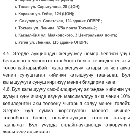
г. Талас ул. Сарыгулова, 28 (ЦОН);
г. Каракол ул. Гебзе, 124 (ЦОН);
с. Сокулук ул. Советская, 124 здание ОПВРР;
г. Токмок ул. Ленина, 375а почта Токмок-2;
г. Кызыл-Кия ул. Маяковского, 3 Центральная почта;
г. Узген ул. Ленина, 115 здание ОПВРР.
4.5.
Эгерде аукциондун жеңүүчүсү номер белгиси үчүн
белгиленген мөөнөттө төлөбөгөн болсо, кепилденген акы
төлөө кайтарылбайт, жана жеңүүчү катары эң чоң акча
ченин сунуштаган кийинки катышуучу таанылат. Бул
катышуучуга сунуш киргиз
үү
менен билдирме келет.
4.6.
Бул катышуучу смс-билдирүүнү алгандан кийинки үч
жумуш күнү ичинде өзүнүн максималдуу акча ченин 10%
кепилденген акы төлөөнү чыгарып салуу менен төлөйт.
Эгерде бул сумма көрсөтүлгөн мөөнөт ичинде
төлөнбөгөн болсо, онлайн-аукцион өтпөгөн катары
таанылат. Бул учурда онлайн-аукционду өткөрүүнүн
жаңы күнү аныкталат.