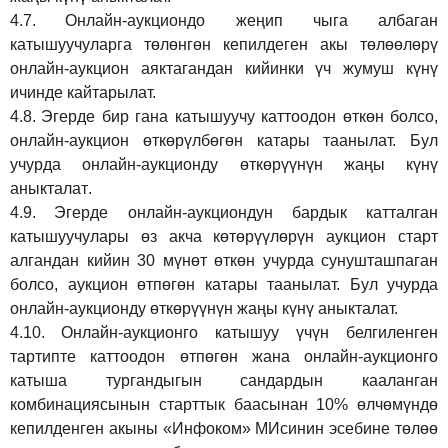
4.7.
Онлайн-аукциондо жеңип чыга албаган
катышуучуларга төлөнгөн кепилдеген акы төлөөлөрү
онлайн-аукцион аяктагандан кийинки үч жумуш күнү
ичинде кайтарылат.
4.8.
Эгерде бир гана катышуучу каттоодон өткөн болсо,
онлайн-аукцион өткөрүл
бө
гөн катары таанылат.
Бул
учурда онлайн-аукционду өткөрүүнүн жаңы күнү
аныкталат
.
4.9.
Эгерде онлайн-аукциондун бардык катталган
катышуучулары өз акча көтөрүүлөрүн аукцион старт
алгандан кийин 30 мүнөт өткөн учурда сунушташпаган
болсо, аукцион өтпөгөн катары таанылат. Бул учурда
онлайн-аукционду өткөрүүнүн жаңы күнү аныкталат.
4.10.
Онлайн-аукционго катышуу үчүн белгиленген
тартипте каттоодон өтпөгөн жана онлайн-аукционго
катыша тургандыгын сандардын кааланган
комбинациясынын старттык баасынан 10% өлчөмүндө
кепилденген акыны
«Инфоком»
МИсинин эсебине төлөө