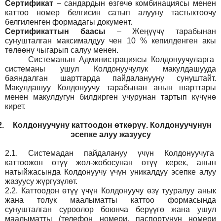
Сертификат
– сандардын өзгөчө комбинациясы менен
каттоо номер белгисин сатып алууну тастыктоочу
белгиленген формадагы документ
.
Сертификаттын баасы
– Жеңүүчү тарабынан
сунушталган максималдуу чен 10 % кепилденген акы
төлөөнү чыгарып салуу менен.
Системанын
Администрация
сы Колдонуучуларга
системаны ушул Колдонуучулук макулдашууда
баяндалган шарттарда пайдаланууну сунуштайт.
Макулдашуу Колдонуучу тарабынан анын шарттары
менен макулдугун билдирген учурунан тартып күчүнө
кирет.
2.
Колдонуучуну каттоодон өткөрүү. Колдонуучунун
эсепке алуу жазуусу
2.1.
Системадан пайдалануу үчүн Колдонуучуга
каттоожон өтүү жол-жобосунан өтүү керек, анын
натыйжасында Колдонуучу үчүн уникалдуу эсепке алуу
жазуусу жүргүзүлөт.
2.2.
Каттоодон өтүү үчүн Колдонуучу өзү тууралуу анык
жана толук маалыматты каттоо формасында
сунушталган суроолор боюнча берүүгө жана ушул
маалыматты (телефон номери, паспортунун номери