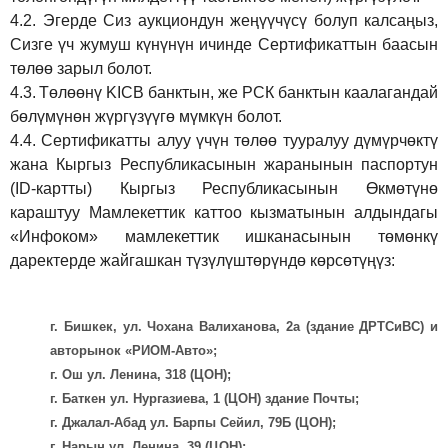
4.2.
Эгерде Сиз аукциондун жеңүүчүсү болуп калсаңыз,
Сизге үч жумуш күнүнүн ичинде Сертификаттын баасын
төлөө зарыл болот.
4.3.
Төлөөнү KICB банктын, же РСК банктын каалагандай
бөлүмүнөн жүргүзүүгө мүмкүн болот.
4.4.
Сертификатты алуу үчүн төлөө тууралуу дүмүрчөктү
жана Кыргыз Республикасынын жаранынын паспортун
(ID-картты) Кыргыз Республикасынын Өкмөтүнө
караштуу Мамлекеттик каттоо кызматынын алдындагы
«Инфоком» мамлекеттик ишканасынын төмөнкү
даректерде жайгашкан түзүлүштөрүндө көрсөтүңүз:
г. Бишкек, ул. Чохана Валиханова, 2а (здание ДРТСиВС) и
авторынок «РИОМ-Авто»;
г. Ош ул. Ленина, 318 (ЦОН);
г. Баткен ул. Нургазиева, 1 (ЦОН) здание Почты;
г. Джалал-Абад ул. Барпы Сейил, 79Б (ЦОН);
г. Нарын ул. Ленина, 39 (ЦОН);