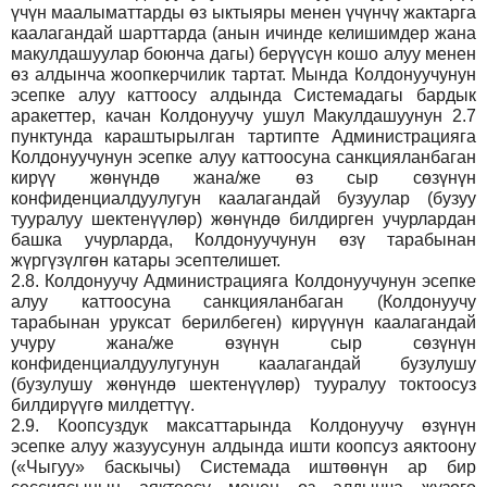
үчүн маалыматтарды өз ыктыяры менен үчүнчү жактарга
каалагандай шарттарда (анын ичинде келишимдер жана
макулдашуулар боюнча дагы) берүүсүн кошо алуу менен
өз алдынча жоопкерчилик тартат. Мында Колдонуучунун
эсепке алуу каттоосу алдында Системадагы бардык
аракеттер, качан Колдонуучу ушул Макулдашуунун 2.7
пунктунда караштырылган тартипте Администрацияга
Колдонуучунун эсепке алуу каттоосуна санкцияланбаган
кирүү жөнүндө жана/же өз сыр сөзүнүн
конфиденциалдуулугун каалагандай бузуулар (бузуу
тууралуу шектенүүлөр) жөнүндө билдирген учурлардан
башка учурларда, Колдонуучунун өзү тарабынан
жүргүзүлгөн катары эсептелишет.
2.8.
Колдонуучу Администрацияга Колдонуучунун эсепке
алуу каттоосуна санкцияланбаган (Колдонуучу
тарабынан уруксат берилбеген) кирүүнүн каалагандай
учуру жана/же өзүнүн сыр сөзүнүн
конфиденциалдуулугунун каалагандай бузулушу
(бузулушу жөнүндө шектенүүлөр) тууралуу токтоосуз
билдирүүгө милдеттүү.
2.9.
Коопсуздук максаттарында Колдонуучу өзүнүн
эсепке алуу жазуусунун алдында ишти коопсуз аяктоону
(«Чыгуу» баскычы) Системада иштөөнүн ар бир