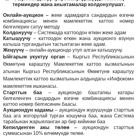
т
ерминдер жана аныктамалар
колдонулушат
.
Онлайн-аукцион –
жеке адамдарга сандардын өзгөчө
комбинациясы менен мамлекеттик каттоо номер
белгилерин сатуу методу
Колдонуучу
–
Системада каттоодон өткөн жеке адам
Катышуучу
–
каттоодон өткөн жана аукционго өзүнүн
катыша тургандыгын тастыктаган жеке адам
.
Жеңүүчү
–
онлайн-аукциондо утуп алган катышуучу.
Ыйгарым укуктуу орган
–
Кыргыз Республикасынын
Өкмөтүнө караштуу Мамлекеттик каттоо кызматынын
атынан Кыргыз Республикасынын Өкмөтүнө караштуу
Мамлекеттик каттоо кызматынын алдындагы «Инфоком»
мамлекеттик ишканасы.
Старттык баа
– аукциондо баштапкы катары
белгиленген сандардын өзгөчө комбинациясы менен
каттоо номер белгисинин баасы.
Аукциондун кадамы
– аукциондун жүрүшүндө старттык
баа ага жогорулай турган кошумча баа, жана Система
тарабынан жарыяланган ар бир кийинки баа
Кепилденген акы төлөө
–
аукциондун старттык
суммасынан 10% өлчөмүндө төлөө.