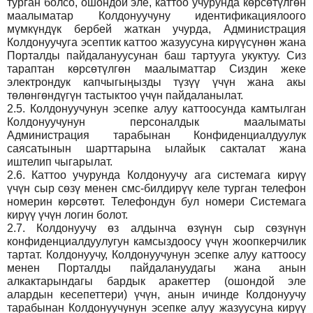
турган болсо, ошондой эле, каттоо учурунда көрсөтүлгөн
маалыматар Колдонуучуну идентификациялоого
мүмкүндүк бербей жаткан учурда, Администрация
Колдонуучуга эсептик каттоо жазуусуна кирүүсүнөн жана
Порталды пайдалануусунан баш тартууга укуктуу. Сиз
тараптан көрсөтүлгөн маалыматтар Сиздин жеке
электрондук капчыгыңызды түзүү үчүн жана акы
төлөнгөндүгүн тастыктоо үчүн пайдаланылат.
2.5.
Колдонуучунун эсепке алуу каттоосунда камтылган
Колдонуучунун персоналдык маалыматы
Администрация тарабынан Конфиденциалдуулук
саясатынын шарттарына ылайык сакталат жана
иштелип чыгарылат.
2.6.
Каттоо учурунда Колдонуучу ага системага кирүү
үчүн сыр сөзү менен смс-билдирүү келе турган телефон
номерин көрсөтөт. Телефондун бул номери Системага
кирүү үчүн логин болот.
2.7.
Колдонуучу өз алдынча өзүнүн сыр сөзүнүн
конфиденциалдуулугун камсыздоосу үчүн жоопкерчилик
тартат. Колдонуучу, Колдонуучунун эсепке алуу каттоосу
менен Порталды пайдалануудагы жана анын
алкактарындагы бардык аракеттер (ошондой эле
алардын кесепеттери) үчүн, анын ичинде Колдонуучу
тарабынан Колдонуучунун эсепке алуу жазуусуна кирүү