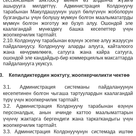
сессиясынын аяктоосу менен өз алдынча жүзөгө
ашырууга милдеттүү. Администрация Колдонуучу
тарабынан Макулдашуунун ушул бөлүгүнүн жоболорун
бузгандыгы үчүн болушу мүмкүн болгон маалымататрды
мүмкүн болгон жоготуу же бузуп алуу. Ошондой эле
каалагандай мүнөздөгү башка кесепеттер үчүн
жоопкерчилик тартпайт.
2.10.
Колдонуучу тарабынан өзүнүн эсепке алуу жазуусун
пайдалануусу. Колдонуучу аларды алууга, кайталоого
жана көчүрмөлөөгө, сатууга жана кайра сатууга,
ошондой эле кандайдыр-бир коммерциялык максаттарда
пайдаланууга укуксуз.
3.
Кепилдиктердин жоктугу, жоопкерчиликти чектөө
3.1.
Администрация
системаны пайдалануунун
кесепетинен болгон чыгаша тартуулардын каалагандай
түрү үчүн жоопкерчилик тартпайт.
3.2.
Администрация
Колдонуучу тарабынан өзүнүн
персоналдык, анын ичинде каттоо маалыматтарын
үчүнчү жактарга бергендиги жана таркаткандыгы үчүн
жоопкерчилик тартпайт.
3.3.
Администрация
Колдонуучунун системада иштөө