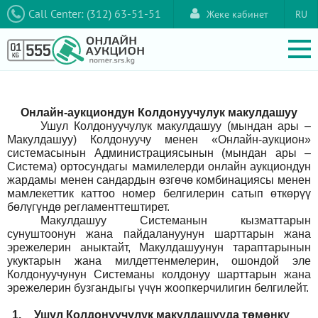
Call Center: (312) 63-51-51
Жеке кабинет
RU
Онлайн-аукциондун Колдонуучулук макулдашуу
Ушул Колдонуучулук макулдашуу (мындан ары –
Макулдашуу) Колдонуучу менен «Онлайн-аукцион»
системасынын Администрациясынын (мындан ары –
Система) ортосундагы мамилелерди онлайн аукциондун
жардамы менен сандардын өзгөчө комбинациясы менен
мамлекеттик каттоо номер белгилерин сатып өткөрүү
бөлүгүндө регламенттештирет.
Макулдашуу Системанын кызматтарын
сунуштоонун жана пайдалануунун шарттарын жана
эрежелерин аныктайт, Макулдашуунун тараптарынын
укуктарын жана милдеттенмелерин, ошондой эле
Колдонуучунун Системаны колдонуу шарттарын жана
эрежелерин бузгандыгы үчүн жоопкерчилигин белгилейт.
1.
Ушул Колдонуучулук макулдашууда төмөнкү