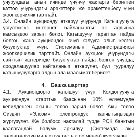
учурундагы, анын ичинде үчүнчү жактарга берилген
каттоо учурундагы аракеттери же аракеттенбөсү үчүн
жоопкерчилик тартпайт.
3.4.
Онлайн аукционду өткөрүү учурунда Катышуучуга
үзгүлтүксүз интернет байланышты өз алдынча
камсыздоо
зарыл
болот.
Катышуучу тараптан пайда
болгон жана аукциондон өчүп калууга алып келген
бузуктуктар үчүн, Системанын Администрациясы
жоопкерчилик тартпайт. Онлайн аукцион учурундагы
сайттын иштеринде бузуктуктар пайда болгон учурда,
соодалашуулар кайталанып өткөрүлөт, бул тууралуу
катышуучуларга алдын ала маалымат берилет.
4.
Башка шарттар
4.1.
Аукциондорго катышуу үчүн Колдонуучуга
аукциондун старттык баасынан 10% өлчөмүндө
кепилденген акыны төлөө зарыл болот. Акы төлөө
Сиздин
«Элсом»
электрондук капчыгыңыздан
жүргүзүлөт. Же болбосо накталай түрдө РСК банктын
каалагандай бөлүмү аркылуу (Системада акы
төлөнгөндүгүн милдеттүү тастыктоо менен) жүргүзүлөт.