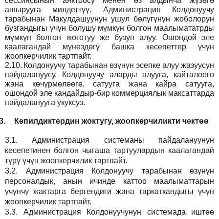
сессиясынын аяктоосу менен өз алдынча жүзөгө
ашырууга милдеттүү. Администрация Колдонуучу
тарабынан Макулдашуунун ушул бөлүгүнүн жоболорун
бузгандыгы үчүн болушу мүмкүн болгон маалымататрды
мүмкүн болгон жоготуу же бузуп алуу. Ошондой эле
каалагандай мүнөздөгү башка кесепеттер үчүн
жоопкерчилик тартпайт.
2.10.
Колдонуучу тарабынан өзүнүн эсепке алуу жазуусун
пайдалануусу. Колдонуучу аларды алууга, кайталоого
жана көчүрмөлөөгө, сатууга жана кайра сатууга,
ошондой эле кандайдыр-бир коммерциялык максаттарда
пайдаланууга укуксуз.
3.
Кепилдиктердин жоктугу, жоопкерчиликти чектөө
3.1.
Администрация
системаны пайдалануунун
кесепетинен болгон чыгаша тартуулардын каалагандай
түрү үчүн жоопкерчилик тартпайт.
3.2.
Администрация
Колдонуучу тарабынан өзүнүн
персоналдык, анын ичинде каттоо маалыматтарын
үчүнчү жактарга бергендиги жана таркаткандыгы үчүн
жоопкерчилик тартпайт.
3.3.
Администрация
Колдонуучунун системада иштөө