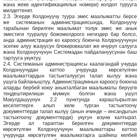
жана жеке идентификациялык номери) колдоп турууга
милдеттенет.
2.3.
Эгерде Колдонуучу туура эмес маалыматты берсе
же системанын администрациясында, Колдонуучу
тарабынан берилген маалымат толук эмес же анык
эместиги тууралуу божомолдоого негиздер бар болсо,
анда администрация өз кароосу боюнча Колдонуучунун
эсепке алуу жазуусун блокировкалап же өчүрүп салууга
жана Колдонуучунун Системадан пайдалануусунан баш
тартууга укуктуу.
2.4.
Системанын администрациясы каалагандай учурда
Колдонуучудан каттоо учурунда көрсөтүлгөн
маалыматтардын тастыкталуусун талап кылуу жана
ушуга байланыштуу, Администрацяинын кароосу боюнча
аларды бербей коюу аныкталбаган маалыматы берүүгө
теңдештирилиши мүмкүн болгон жана ушул
Макулдашуунун 2.2 пунктунда караштырылган
кесепеттерге алып келе турган тастыктоочу
документтерди талап кылуу (анын ичинде – инсандыгын
тастыктоочу документтерди) укугун өзүнө калтырат.
Эгерде ал тараптан берилген документтерде
көрсөтүлгөн Колдонуучунун маалыматтары каттоо
учурунда көрсөтүлгөн маалыматарга шайкеш келбей