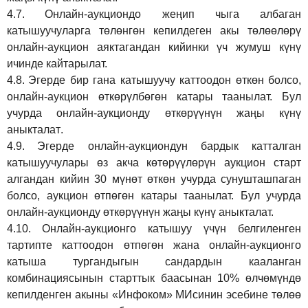
4.7.
Онлайн-аукциондо жеңип чыга албаган
катышуучуларга төлөнгөн кепилдеген акы төлөөлөрү
онлайн-аукцион аяктагандан кийинки үч жумуш күнү
ичинде кайтарылат.
4.8.
Эгерде бир гана катышуучу каттоодон өткөн болсо,
онлайн-аукцион өткөрүл
бө
гөн катары таанылат.
Бул
учурда онлайн-аукционду өткөрүүнүн жаңы күнү
аныкталат
.
4.9.
Эгерде онлайн-аукциондун бардык катталган
катышуучулары өз акча көтөрүүлөрүн аукцион старт
алгандан кийин 30 мүнөт өткөн учурда сунушташпаган
болсо, аукцион өтпөгөн катары таанылат. Бул учурда
онлайн-аукционду өткөрүүнүн жаңы күнү аныкталат.
4.10.
Онлайн-аукционго катышуу үчүн белгиленген
тартипте каттоодон өтпөгөн жана онлайн-аукционго
катыша тургандыгын сандардын кааланган
комбинациясынын старттык баасынан 10% өлчөмүндө
кепилденген акыны
«Инфоком»
МИсинин эсебине төлөө