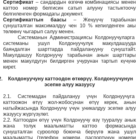
Сертификат
– сандардын өзгөчө комбинациясы менен
каттоо номер белгисин сатып алууну тастыктоочу
белгиленген формадагы документ
.
Сертификаттын баасы
– Жеңүүчү тарабынан
сунушталган максималдуу чен 10 % кепилденген акы
төлөөнү чыгарып салуу менен.
Системанын
Администрация
сы Колдонуучуларга
системаны ушул Колдонуучулук макулдашууда
баяндалган шарттарда пайдаланууну сунуштайт.
Макулдашуу Колдонуучу тарабынан анын шарттары
менен макулдугун билдирген учурунан тартып күчүнө
кирет.
2.
Колдонуучуну каттоодон өткөрүү. Колдонуучунун
эсепке алуу жазуусу
2.1.
Системадан пайдалануу үчүн Колдонуучуга
каттоожон өтүү жол-жобосунан өтүү керек, анын
натыйжасында Колдонуучу үчүн уникалдуу эсепке алуу
жазуусу жүргүзүлөт.
2.2.
Каттоодон өтүү үчүн Колдонуучу өзү тууралуу анык
жана толук маалыматты каттоо формасында
сунушталган суроолор боюнча берүүгө жана ушул
маалыматты (телефон номери, паспортунун номери