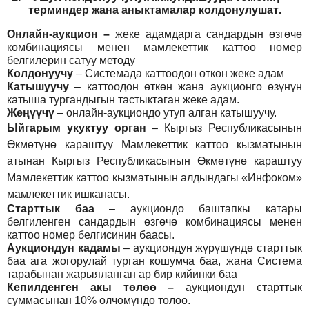
т
ерминдер жана аныктамалар
колдонулушат
.
Онлайн-аукцион –
жеке адамдарга сандардын өзгөчө
комбинациясы менен мамлекеттик каттоо номер
белгилерин сатуу методу
Колдонуучу
–
Системада каттоодон өткөн жеке адам
Катышуучу
–
каттоодон өткөн жана аукционго өзүнүн
катыша тургандыгын тастыктаган жеке адам
.
Жеңүүчү
–
онлайн-аукциондо утуп алган катышуучу.
Ыйгарым укуктуу орган
–
Кыргыз Республикасынын
Өкмөтүнө караштуу Мамлекеттик каттоо кызматынын
атынан Кыргыз Республикасынын Өкмөтүнө караштуу
Мамлекеттик каттоо кызматынын алдындагы «Инфоком»
мамлекеттик ишканасы.
Старттык баа
– аукциондо баштапкы катары
белгиленген сандардын өзгөчө комбинациясы менен
каттоо номер белгисинин баасы.
Аукциондун кадамы
– аукциондун жүрүшүндө старттык
баа ага жогорулай турган кошумча баа, жана Система
тарабынан жарыяланган ар бир кийинки баа
Кепилденген акы төлөө
–
аукциондун старттык
суммасынан 10% өлчөмүндө төлөө.