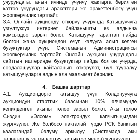
учурундагы, анын ичинде үчүнчү жактарга берилген
каттоо учурундагы аракеттери же аракеттенбөсү үчүн
жоопкерчилик тартпайт.
3.4.
Онлайн аукционду өткөрүү учурунда Катышуучуга
үзгүлтүксүз интернет байланышты өз алдынча
камсыздоо
зарыл
болот.
Катышуучу тараптан пайда
болгон жана аукциондон өчүп калууга алып келген
бузуктуктар үчүн, Системанын Администрациясы
жоопкерчилик тартпайт. Онлайн аукцион учурундагы
сайттын иштеринде бузуктуктар пайда болгон учурда,
соодалашуулар кайталанып өткөрүлөт, бул тууралуу
катышуучуларга алдын ала маалымат берилет.
4.
Башка шарттар
4.1.
Аукциондорго катышуу үчүн Колдонуучуга
аукциондун старттык баасынан 10% өлчөмүндө
кепилденген акыны төлөө зарыл болот. Акы төлөө
Сиздин
«Элсом»
электрондук капчыгыңыздан
жүргүзүлөт. Же болбосо накталай түрдө РСК банктын
каалагандай бөлүмү аркылуу (Системада акы
төлөнгөндүгүн милдеттүү тастыктоо менен) жүргүзүлөт.