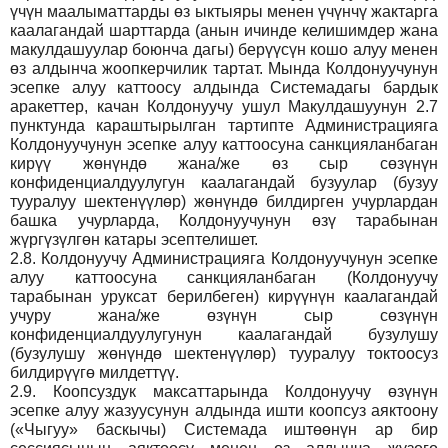
үчүн маалыматтарды өз ыктыяры менен үчүнчү жактарга
каалагандай шарттарда (анын ичинде келишимдер жана
макулдашуулар боюнча дагы) берүүсүн кошо алуу менен
өз алдынча жоопкерчилик тартат. Мында Колдонуучунун
эсепке алуу каттоосу алдында Системадагы бардык
аракеттер, качан Колдонуучу ушул Макулдашуунун 2.7
пунктунда караштырылган тартипте Администрацияга
Колдонуучунун эсепке алуу каттоосуна санкцияланбаган
кирүү жөнүндө жана/же өз сыр сөзүнүн
конфиденциалдуулугун каалагандай бузуулар (бузуу
тууралуу шектенүүлөр) жөнүндө билдирген учурлардан
башка учурларда, Колдонуучунун өзү тарабынан
жүргүзүлгөн катары эсептелишет.
2.8.
Колдонуучу Администрацияга Колдонуучунун эсепке
алуу каттоосуна санкцияланбаган (Колдонуучу
тарабынан уруксат берилбеген) кирүүнүн каалагандай
учуру жана/же өзүнүн сыр сөзүнүн
конфиденциалдуулугунун каалагандай бузулушу
(бузулушу жөнүндө шектенүүлөр) тууралуу токтоосуз
билдирүүгө милдеттүү.
2.9.
Коопсуздук максаттарында Колдонуучу өзүнүн
эсепке алуу жазуусунун алдында ишти коопсуз аяктоону
(«Чыгуу» баскычы) Системада иштөөнүн ар бир