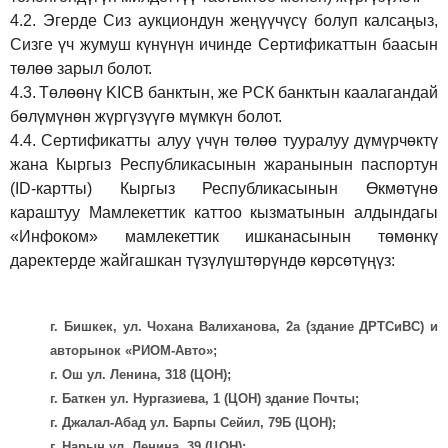
4.2.
Эгерде Сиз аукциондун жеңүүчүсү болуп калсаңыз,
Сизге үч жумуш күнүнүн ичинде Сертификаттын баасын
төлөө зарыл болот.
4.3.
Төлөөнү KICB банктын, же РСК банктын каалагандай
бөлүмүнөн жүргүзүүгө мүмкүн болот.
4.4.
Сертификатты алуу үчүн төлөө тууралуу дүмүрчөктү
жана Кыргыз Республикасынын жаранынын паспортун
(ID-картты) Кыргыз Республикасынын Өкмөтүнө
караштуу Мамлекеттик каттоо кызматынын алдындагы
«Инфоком» мамлекеттик ишканасынын төмөнкү
даректерде жайгашкан түзүлүштөрүндө көрсөтүңүз:
г. Бишкек, ул. Чохана Валиханова, 2а (здание ДРТСиВС) и
авторынок «РИОМ-Авто»;
г. Ош ул. Ленина, 318 (ЦОН);
г. Баткен ул. Нургазиева, 1 (ЦОН) здание Почты;
г. Джалал-Абад ул. Барпы Сейил, 79Б (ЦОН);
г. Нарын ул. Ленина, 39 (ЦОН);