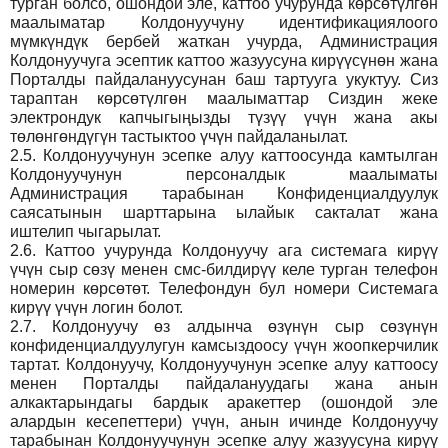
турган болсо, ошондой эле, каттоо учурунда көрсөтүлгөн
маалыматар Колдонуучуну идентификациялоого
мүмкүндүк бербей жаткан учурда, Администрация
Колдонуучуга эсептик каттоо жазуусуна кирүүсүнөн жана
Порталды пайдалануусунан баш тартууга укуктуу. Сиз
тараптан көрсөтүлгөн маалыматтар Сиздин жеке
электрондук капчыгыңызды түзүү үчүн жана акы
төлөнгөндүгүн тастыктоо үчүн пайдаланылат.
2.5.
Колдонуучунун эсепке алуу каттоосунда камтылган
Колдонуучунун персоналдык маалыматы
Администрация тарабынан Конфиденциалдуулук
саясатынын шарттарына ылайык сакталат жана
иштелип чыгарылат.
2.6.
Каттоо учурунда Колдонуучу ага системага кирүү
үчүн сыр сөзү менен смс-билдирүү келе турган телефон
номерин көрсөтөт. Телефондун бул номери Системага
кирүү үчүн логин болот.
2.7.
Колдонуучу өз алдынча өзүнүн сыр сөзүнүн
конфиденциалдуулугун камсыздоосу үчүн жоопкерчилик
тартат. Колдонуучу, Колдонуучунун эсепке алуу каттоосу
менен Порталды пайдалануудагы жана анын
алкактарындагы бардык аракеттер (ошондой эле
алардын кесепеттери) үчүн, анын ичинде Колдонуучу
тарабынан Колдонуучунун эсепке алуу жазуусуна кирүү