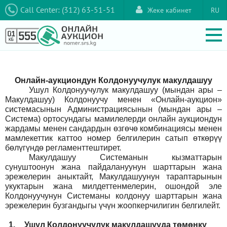
Call Center: (312) 63-51-51
Жеке кабинет
RU
Онлайн-аукциондун Колдонуучулук макулдашуу
Ушул Колдонуучулук макулдашуу (мындан ары –
Макулдашуу) Колдонуучу менен «Онлайн-аукцион»
системасынын Администрациясынын (мындан ары –
Система) ортосундагы мамилелерди онлайн аукциондун
жардамы менен сандардын өзгөчө комбинациясы менен
мамлекеттик каттоо номер белгилерин сатып өткөрүү
бөлүгүндө регламенттештирет.
Макулдашуу Системанын кызматтарын
сунуштоонун жана пайдалануунун шарттарын жана
эрежелерин аныктайт, Макулдашуунун тараптарынын
укуктарын жана милдеттенмелерин, ошондой эле
Колдонуучунун Системаны колдонуу шарттарын жана
эрежелерин бузгандыгы үчүн жоопкерчилигин белгилейт.
1.
Ушул Колдонуучулук макулдашууда төмөнкү