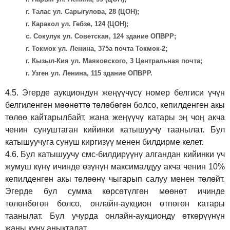
г. Талас ул. Сарыгулова, 28 (ЦОН);
г. Каракол ул. Гебзе, 124 (ЦОН);
с. Сокулук ул. Советская, 124 здание ОПВРР;
г. Токмок ул. Ленина, 375а почта Токмок-2;
г. Кызыл-Кия ул. Маяковского, 3 Центральная почта;
г. Узген ул. Ленина, 115 здание ОПВРР.
4.5.
Эгерде аукциондун жеңүүчүсү номер белгиси үчүн
белгиленген мөөнөттө төлөбөгөн болсо, кепилденген акы
төлөө кайтарылбайт, жана жеңүүчү катары эң чоң акча
ченин сунуштаган кийинки катышуучу таанылат. Бул
катышуучуга сунуш киргиз
үү
менен билдирме келет.
4.6.
Бул катышуучу смс-билдирүүнү алгандан кийинки үч
жумуш күнү ичинде өзүнүн максималдуу акча ченин 10%
кепилденген акы төлөөнү чыгарып салуу менен төлөйт.
Эгерде бул сумма көрсөтүлгөн мөөнөт ичинде
төлөнбөгөн болсо, онлайн-аукцион өтпөгөн катары
таанылат. Бул учурда онлайн-аукционду өткөрүүнүн
жаңы күнү аныкталат.